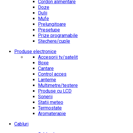
Cordon alimentare
Doze
Dulii
Mufe
Prelungitoare
Presetupe
Prize programabile
Stechere/cuple
Produse electronice
Accesorii tv/satelit
Boxe
Cantare
Control acces
Lanterne
Multimetre/testere
Produse cu LCD
Sonerii
Statii meteo
Termostate
Aromaterapie
Cabluri