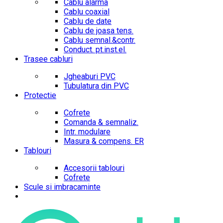
Cablu alarma
Cablu coaxial
Cablu de date
Cablu de joasa tens.
Cablu semnal.&contr.
Conduct. pt.inst.el.
Trasee cabluri
Jgheaburi PVC
Tubulatura din PVC
Protectie
Cofrete
Comanda & semnaliz.
Intr. modulare
Masura & compens. ER
Tablouri
Accesorii tablouri
Cofrete
Scule si imbracaminte