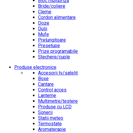
Bloc multipriza
Bride/coliere
Cleme
Cordon alimentare
Doze
Dulii
Mufe
Prelungitoare
Presetupe
Prize programabile
Stechere/cuple
Produse electronice
Accesorii tv/satelit
Boxe
Cantare
Control acces
Lanterne
Multimetre/testere
Produse cu LCD
Sonerii
Statii meteo
Termostate
Aromaterapie