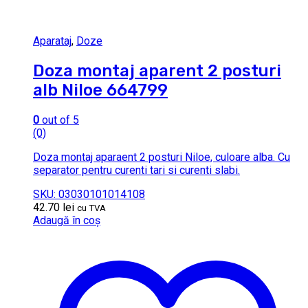
Aparataj
,
Doze
Doza montaj aparent 2 posturi
alb Niloe 664799
0
out of 5
(0)
Doza montaj aparaent 2 posturi Niloe, culoare alba. Cu
separator pentru curenti tari si curenti slabi.
SKU: 03030101014108
42.70
lei
cu TVA
Adaugă în coș