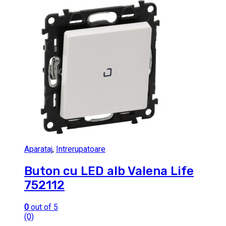
Aparataj
,
Intrerupatoare
Buton cu LED alb Valena Life
752112
0
out of 5
(0)