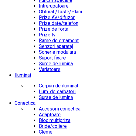
Functii speciale
Intrerupatoare
Obturat./Taste/Placi
Prize AV/difuzor
Prize date/telefon
Prize de forta
Prize tv
Rame de ornament
Senzori aparataj
Sonerie modulara
Suport fixare
Surse de lumina
Variatoare
Iluminat
Corpuri de iluminat
Ilum. de sarbatori
Surse de lumina
Conectica
Accesorii conectica
Adaptoare
Bloc multipriza
Bride/coliere
Cleme