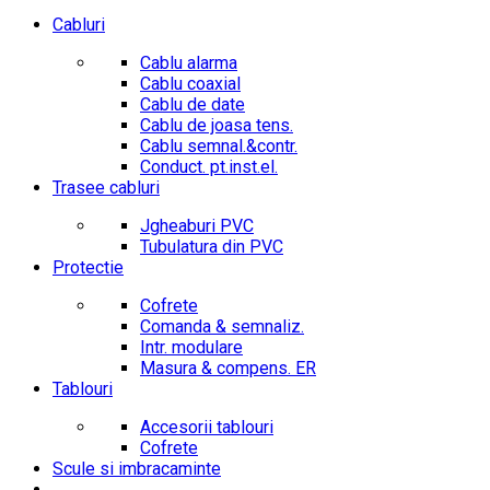
Cabluri
Cablu alarma
Cablu coaxial
Cablu de date
Cablu de joasa tens.
Cablu semnal.&contr.
Conduct. pt.inst.el.
Trasee cabluri
Jgheaburi PVC
Tubulatura din PVC
Protectie
Cofrete
Comanda & semnaliz.
Intr. modulare
Masura & compens. ER
Tablouri
Accesorii tablouri
Cofrete
Scule si imbracaminte