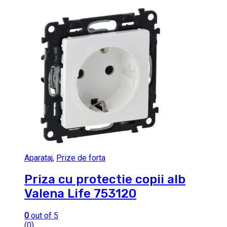
Aparataj
,
Prize de forta
Priza cu protectie copii alb
Valena Life 753120
0
out of 5
(0)