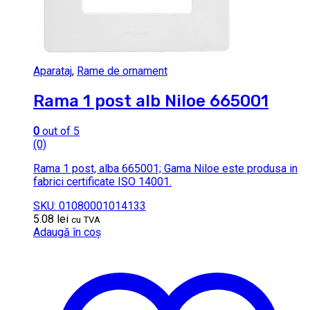
Aparataj
,
Rame de ornament
Rama 1 post alb Niloe 665001
0
out of 5
(0)
Rama 1 post, alba 665001; Gama Niloe este produsa in
fabrici certificate ISO 14001.
SKU: 01080001014133
5.08
lei
cu TVA
Adaugă în coș