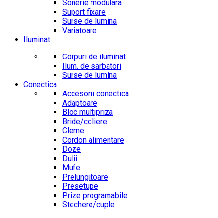
Sonerie modulara
Suport fixare
Surse de lumina
Variatoare
Iluminat
Corpuri de iluminat
Ilum. de sarbatori
Surse de lumina
Conectica
Accesorii conectica
Adaptoare
Bloc multipriza
Bride/coliere
Cleme
Cordon alimentare
Doze
Dulii
Mufe
Prelungitoare
Presetupe
Prize programabile
Stechere/cuple