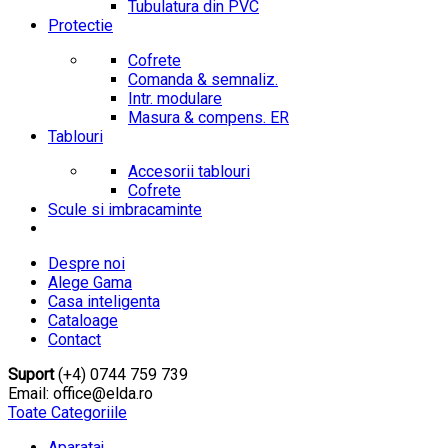
Tubulatura din PVC
Protectie
Cofrete
Comanda & semnaliz.
Intr. modulare
Masura & compens. ER
Tablouri
Accesorii tablouri
Cofrete
Scule si imbracaminte
Despre noi
Alege Gama
Casa inteligenta
Cataloage
Contact
Suport
(+4) 0744 759 739
Email: office@elda.ro
Toate Categoriile
Aparataj