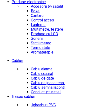
Produse electronice
Accesorii tv/satelit
Boxe
Cantare
Control acces
Lanterne
Multimetre/testere
Produse cu LCD
Sonerii
Statii meteo
Termostate
Aromaterapie
Cabluri
Cablu alarma
Cablu coaxial
Cablu de date
Cablu de joasa tens.
Cablu semnal.&contr.
Conduct. pt.inst.el.
Trasee cabluri
Jgheaburi PVC