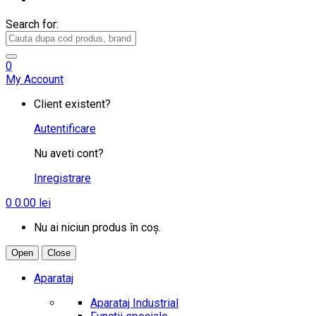
Search for:
0
My Account
Client existent?
Autentificare
Nu aveti cont?
Inregistrare
0
0.00
lei
Nu ai niciun produs în coș.
Open
Close
Aparataj
Aparataj Industrial