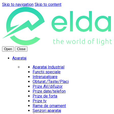
Skip to navigation
Skip to content
Open
Close
Aparataj
Aparataj Industrial
Functii speciale
Intrerupatoare
Obturat./Taste/Placi
Prize AV/difuzor
Prize date/telefon
Prize de forta
Prize tv
Rame de ornament
Senzori aparataj