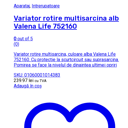
Aparataj
,
Intrerupatoare
Variator rotire multisarcina alb
Valena Life 752160
0
out of 5
(0)
Variator rotire multisarcina, culoare alba Valena Life
752160. Cu protectie la scurtcircuit sau suprasarcina.
Pornirea se face la nivelul de dinaintea ultimei opriri
SKU: 01060001014383
239.97
lei
cu TVA
Adaugă în coș