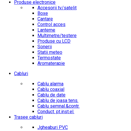
Produse electronice
Accesorii tv/satelit
Boxe
Cantare
Control acces
Lanterne
Multimetre/testere
Produse cu LCD
Sonerii
Statii meteo
Termostate
Aromaterapie
Cabluri
Cablu alarma
Cablu coaxial
Cablu de date
Cablu de joasa tens.
Cablu semnal.&contr.
Conduct. pt.inst.el.
Trasee cabluri
Jgheaburi PVC