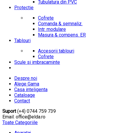
Tubulatura din PVC
Protectie
Cofrete
Comanda & semnaliz.
Intr. modulare
Masura & compens. ER
Tablouri
Accesorii tablouri
Cofrete
Scule si imbracaminte
Despre noi
Alege Gama
Casa inteligenta
Cataloage
Contact
Suport
(+4) 0744 759 739
Email: office@elda.ro
Toate Categoriile
Aparataj