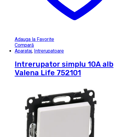
Adauga la Favorite
Compară
Aparataj
,
Intrerupatoare
Intrerupator simplu 10A alb
Valena Life 752101