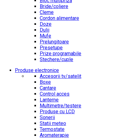
Bloc multipriza
Bride/coliere
Cleme
Cordon alimentare
Doze
Dulii
Mufe
Prelungitoare
Presetupe
Prize programabile
Stechere/cuple
Produse electronice
Accesorii tv/satelit
Boxe
Cantare
Control acces
Lanterne
Multimetre/testere
Produse cu LCD
Sonerii
Statii meteo
Termostate
Aromaterapie