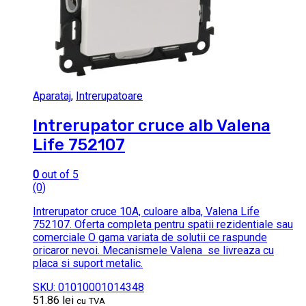
Aparataj
,
Intrerupatoare
Intrerupator cruce alb Valena
Life 752107
0
out of 5
(0)
Intrerupator cruce 10A, culoare alba, Valena Life
752107. Oferta completa pentru spatii rezidentiale sau
comerciale O gama variata de solutii ce raspunde
oricaror nevoi. Mecanismele Valena se livreaza cu
placa si suport metalic.
SKU: 01010001014348
51.86
lei
cu TVA