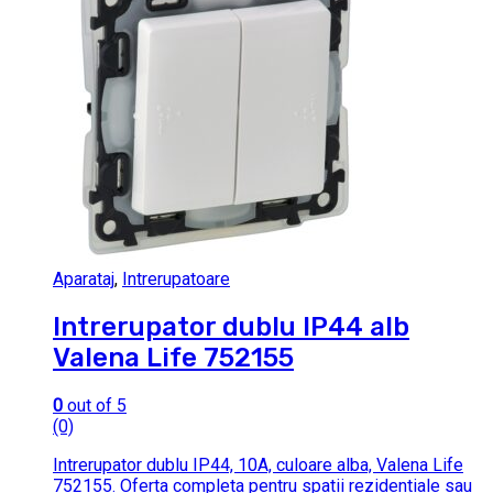
Aparataj
,
Intrerupatoare
Intrerupator dublu IP44 alb
Valena Life 752155
0
out of 5
(0)
Intrerupator dublu IP44, 10A, culoare alba, Valena Life
752155. Oferta completa pentru spatii rezidentiale sau