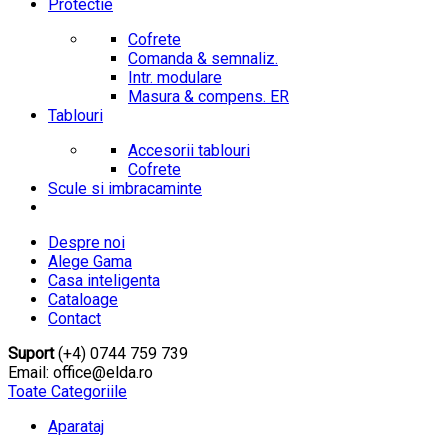
Protectie
Cofrete
Comanda & semnaliz.
Intr. modulare
Masura & compens. ER
Tablouri
Accesorii tablouri
Cofrete
Scule si imbracaminte
Despre noi
Alege Gama
Casa inteligenta
Cataloage
Contact
Suport
(+4) 0744 759 739
Email: office@elda.ro
Toate Categoriile
Aparataj