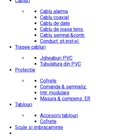
Cabluri
Cablu alarma
Cablu coaxial
Cablu de date
Cablu de joasa tens.
Cablu semnal.&contr.
Conduct. pt.inst.el.
Trasee cabluri
Jgheaburi PVC
Tubulatura din PVC
Protectie
Cofrete
Comanda & semnaliz.
Intr. modulare
Masura & compens. ER
Tablouri
Accesorii tablouri
Cofrete
Scule si imbracaminte