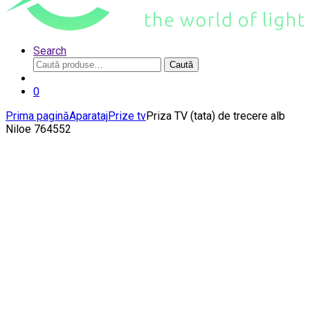
Search
Caută
Caută
după:
0
Prima pagină
Aparataj
Prize tv
Priza TV (tata) de trecere alb
Niloe 764552