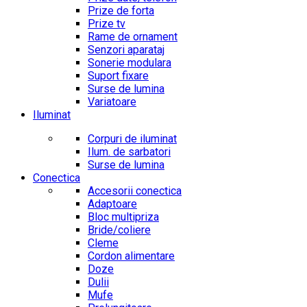
Prize de forta
Prize tv
Rame de ornament
Senzori aparataj
Sonerie modulara
Suport fixare
Surse de lumina
Variatoare
Iluminat
Corpuri de iluminat
Ilum. de sarbatori
Surse de lumina
Conectica
Accesorii conectica
Adaptoare
Bloc multipriza
Bride/coliere
Cleme
Cordon alimentare
Doze
Dulii
Mufe