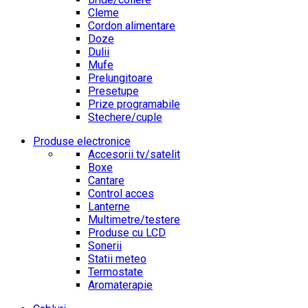
Cleme
Cordon alimentare
Doze
Dulii
Mufe
Prelungitoare
Presetupe
Prize programabile
Stechere/cuple
Produse electronice
Accesorii tv/satelit
Boxe
Cantare
Control acces
Lanterne
Multimetre/testere
Produse cu LCD
Sonerii
Statii meteo
Termostate
Aromaterapie