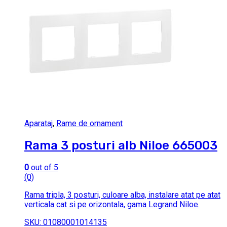
Aparataj
,
Rame de ornament
Rama 3 posturi alb Niloe 665003
0
out of 5
(0)
Rama tripla, 3 posturi, culoare alba, instalare atat pe atat
verticala cat si pe orizontala, gama Legrand Niloe.
SKU: 01080001014135