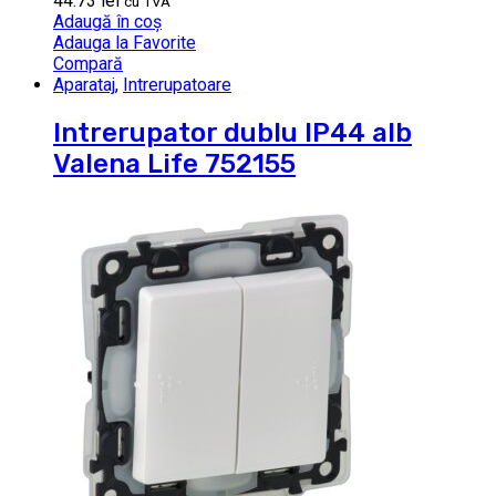
44.73
lei
cu TVA
Adaugă în coș
Adauga la Favorite
Compară
Aparataj
,
Intrerupatoare
Intrerupator dublu IP44 alb
Valena Life 752155