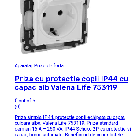
Aparataj
,
Prize de forta
Priza cu protectie copii IP44 cu
capac alb Valena Life 753119
0
out of 5
(0)
Priza simpla IP44, protectie copii echipata cu capat,
culoare alba, Valena Life 753119. Prize standard
german 16 A – 250 VA, IP44 Schuko 2P cu protectie si
capac, borne automate. Beneficiind de cunostintele