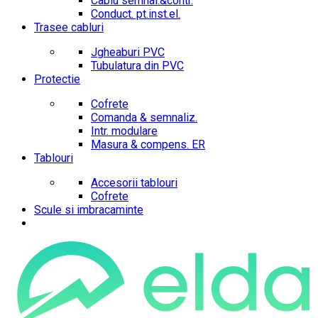
Cablu semnal.&contr.
Conduct. pt.inst.el.
Trasee cabluri
Jgheaburi PVC
Tubulatura din PVC
Protectie
Cofrete
Comanda & semnaliz.
Intr. modulare
Masura & compens. ER
Tablouri
Accesorii tablouri
Cofrete
Scule si imbracaminte