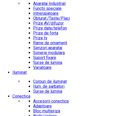
Aparataj Industrial
Functii speciale
Intrerupatoare
Obturat./Taste/Placi
Prize AV/difuzor
Prize date/telefon
Prize de forta
Prize tv
Rame de ornament
Senzori aparataj
Sonerie modulara
Suport fixare
Surse de lumina
Variatoare
Iluminat
Corpuri de iluminat
Ilum. de sarbatori
Surse de lumina
Conectica
Accesorii conectica
Adaptoare
Bloc multipriza
Bride/coliere