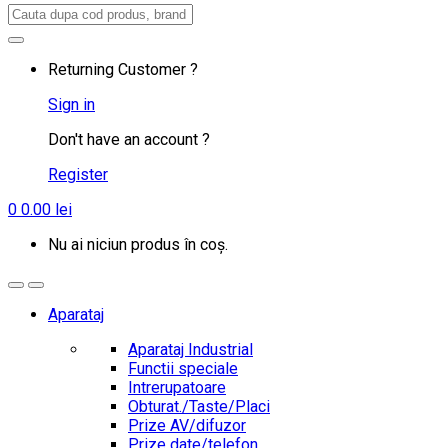
Search
for:
Returning Customer ?
Sign in
Don't have an account ?
Register
0
0.00
lei
Nu ai niciun produs în coș.
Aparataj
Aparataj Industrial
Functii speciale
Intrerupatoare
Obturat./Taste/Placi
Prize AV/difuzor
Prize date/telefon