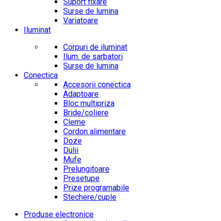
Suport fixare
Surse de lumina
Variatoare
Iluminat
Corpuri de iluminat
Ilum. de sarbatori
Surse de lumina
Conectica
Accesorii conectica
Adaptoare
Bloc multipriza
Bride/coliere
Cleme
Cordon alimentare
Doze
Dulii
Mufe
Prelungitoare
Presetupe
Prize programabile
Stechere/cuple
Produse electronice