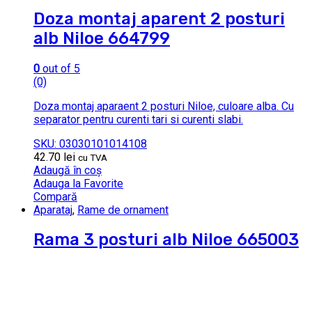
Doza montaj aparent 2 posturi
alb Niloe 664799
0
out of 5
(0)
Doza montaj aparaent 2 posturi Niloe, culoare alba. Cu
separator pentru curenti tari si curenti slabi.
SKU: 03030101014108
42.70
lei
cu TVA
Adaugă în coș
Adauga la Favorite
Compară
Aparataj
,
Rame de ornament
Rama 3 posturi alb Niloe 665003