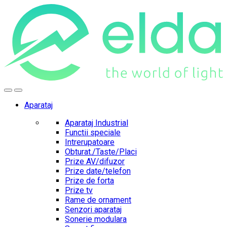
Skip
Skip
to
to
navigation
content
Aparataj
Aparataj Industrial
Functii speciale
Intrerupatoare
Obturat./Taste/Placi
Prize AV/difuzor
Prize date/telefon
Prize de forta
Prize tv
Rame de ornament
Senzori aparataj
Sonerie modulara