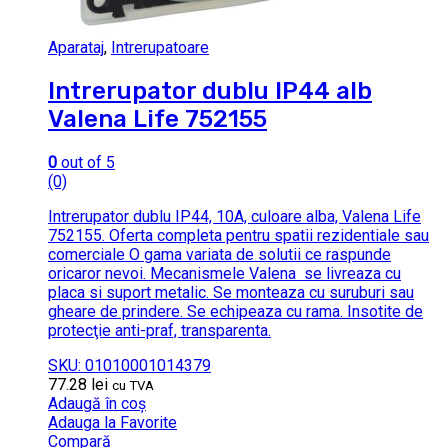
Aparataj
,
Intrerupatoare
Intrerupator dublu IP44 alb
Valena Life 752155
0
out of 5
(0)
Intrerupator dublu IP44, 10A, culoare alba, Valena Life
752155. Oferta completa pentru spatii rezidentiale sau
comerciale O gama variata de solutii ce raspunde
oricaror nevoi. Mecanismele Valena se livreaza cu
placa si suport metalic. Se monteaza cu suruburi sau
gheare de prindere. Se echipeaza cu rama. Insotite de
protecţie anti-praf, transparenta.
SKU: 01010001014379
77.28
lei
cu TVA
Adaugă în coș
Adauga la Favorite
Compară