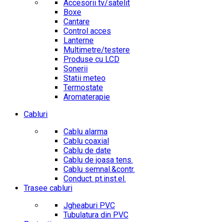
Accesorii tv/satelit
Boxe
Cantare
Control acces
Lanterne
Multimetre/testere
Produse cu LCD
Sonerii
Statii meteo
Termostate
Aromaterapie
Cabluri
Cablu alarma
Cablu coaxial
Cablu de date
Cablu de joasa tens.
Cablu semnal.&contr.
Conduct. pt.inst.el.
Trasee cabluri
Jgheaburi PVC
Tubulatura din PVC