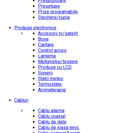
Prelungitoare
Presetupe
Prize programabile
Stechere/cuple
Produse electronice
Accesorii tv/satelit
Boxe
Cantare
Control acces
Lanterne
Multimetre/testere
Produse cu LCD
Sonerii
Statii meteo
Termostate
Aromaterapie
Cabluri
Cablu alarma
Cablu coaxial
Cablu de date
Cablu de joasa tens.