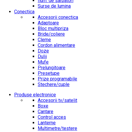
Ilum. de sarbatori
Surse de lumina
Conectica
Accesorii conectica
Adaptoare
Bloc multipriza
Bride/coliere
Cleme
Cordon alimentare
Doze
Dulii
Mufe
Prelungitoare
Presetupe
Prize programabile
Stechere/cuple
Produse electronice
Accesorii tv/satelit
Boxe
Cantare
Control acces
Lanterne
Multimetre/testere