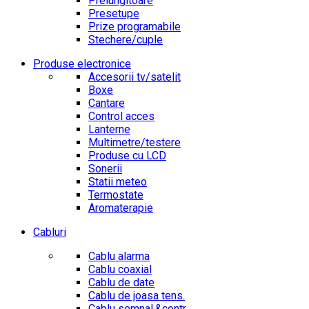
Prelungitoare
Presetupe
Prize programabile
Stechere/cuple
Produse electronice
Accesorii tv/satelit
Boxe
Cantare
Control acces
Lanterne
Multimetre/testere
Produse cu LCD
Sonerii
Statii meteo
Termostate
Aromaterapie
Cabluri
Cablu alarma
Cablu coaxial
Cablu de date
Cablu de joasa tens.
Cablu semnal.&contr.