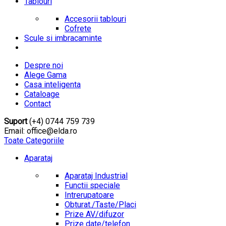
Tablouri
Accesorii tablouri
Cofrete
Scule si imbracaminte
Despre noi
Alege Gama
Casa inteligenta
Cataloage
Contact
Suport
(+4) 0744 759 739
Email: office@elda.ro
Toate Categoriile
Aparataj
Aparataj Industrial
Functii speciale
Intrerupatoare
Obturat./Taste/Placi
Prize AV/difuzor
Prize date/telefon