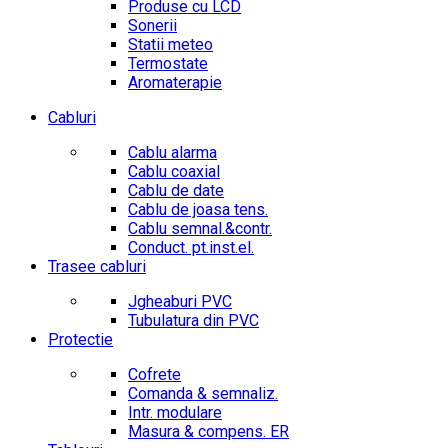
Produse cu LCD
Sonerii
Statii meteo
Termostate
Aromaterapie
Cabluri
Cablu alarma
Cablu coaxial
Cablu de date
Cablu de joasa tens.
Cablu semnal.&contr.
Conduct. pt.inst.el.
Trasee cabluri
Jgheaburi PVC
Tubulatura din PVC
Protectie
Cofrete
Comanda & semnaliz.
Intr. modulare
Masura & compens. ER