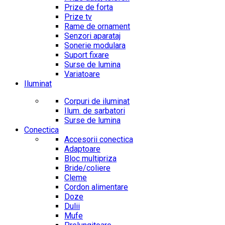
Prize de forta
Prize tv
Rame de ornament
Senzori aparataj
Sonerie modulara
Suport fixare
Surse de lumina
Variatoare
Iluminat
Corpuri de iluminat
Ilum. de sarbatori
Surse de lumina
Conectica
Accesorii conectica
Adaptoare
Bloc multipriza
Bride/coliere
Cleme
Cordon alimentare
Doze
Dulii
Mufe