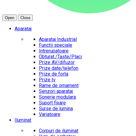
Open
Close
Aparataj
Aparataj Industrial
Functii speciale
Intrerupatoare
Obturat./Taste/Placi
Prize AV/difuzor
Prize date/telefon
Prize de forta
Prize tv
Rame de ornament
Senzori aparataj
Sonerie modulara
Suport fixare
Surse de lumina
Variatoare
Iluminat
Corpuri de iluminat