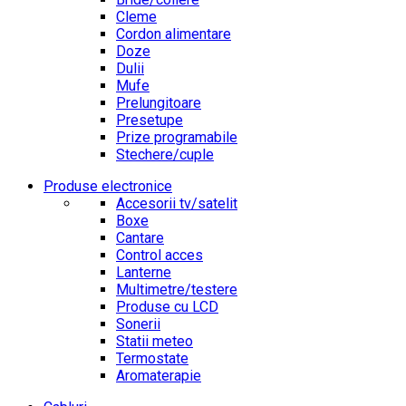
Cleme
Cordon alimentare
Doze
Dulii
Mufe
Prelungitoare
Presetupe
Prize programabile
Stechere/cuple
Produse electronice
Accesorii tv/satelit
Boxe
Cantare
Control acces
Lanterne
Multimetre/testere
Produse cu LCD
Sonerii
Statii meteo
Termostate
Aromaterapie