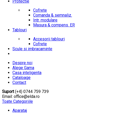
Protectie
Cofrete
Comanda & semnaliz.
Intr. modulare
Masura & compens. ER
Tablouri
Accesorii tablouri
Cofrete
Scule si imbracaminte
Despre noi
Alege Gama
Casa inteligenta
Cataloage
Contact
Suport
(+4) 0744 759 739
Email: office@elda.ro
Toate Categoriile
Aparataj