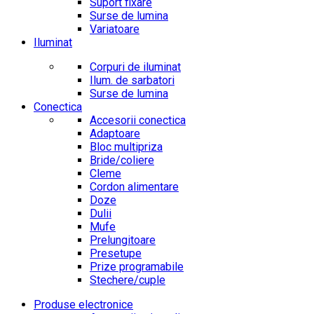
Suport fixare
Surse de lumina
Variatoare
Iluminat
Corpuri de iluminat
Ilum. de sarbatori
Surse de lumina
Conectica
Accesorii conectica
Adaptoare
Bloc multipriza
Bride/coliere
Cleme
Cordon alimentare
Doze
Dulii
Mufe
Prelungitoare
Presetupe
Prize programabile
Stechere/cuple
Produse electronice