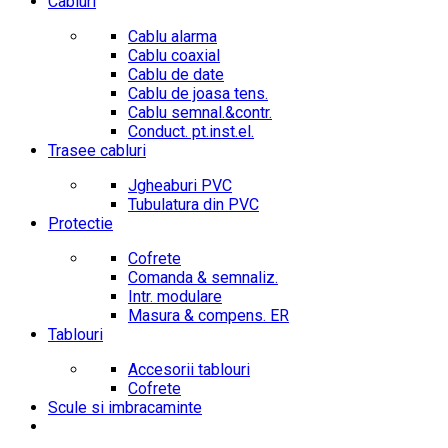
Cabluri
Cablu alarma
Cablu coaxial
Cablu de date
Cablu de joasa tens.
Cablu semnal.&contr.
Conduct. pt.inst.el.
Trasee cabluri
Jgheaburi PVC
Tubulatura din PVC
Protectie
Cofrete
Comanda & semnaliz.
Intr. modulare
Masura & compens. ER
Tablouri
Accesorii tablouri
Cofrete
Scule si imbracaminte