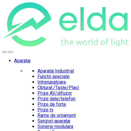
Skip
Skip
to
to
navigation
content
Aparataj
Aparataj Industrial
Functii speciale
Intrerupatoare
Obturat./Taste/Placi
Prize AV/difuzor
Prize date/telefon
Prize de forta
Prize tv
Rame de ornament
Senzori aparataj
Sonerie modulara