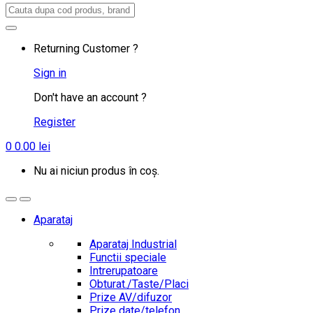
Search
for:
Returning Customer ?
Sign in
Don't have an account ?
Register
0
0.00
lei
Nu ai niciun produs în coș.
Aparataj
Aparataj Industrial
Functii speciale
Intrerupatoare
Obturat./Taste/Placi
Prize AV/difuzor
Prize date/telefon