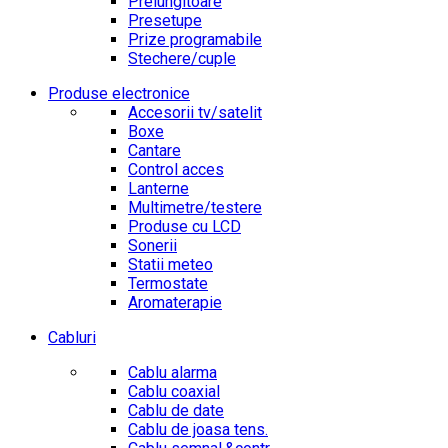
Prelungitoare
Presetupe
Prize programabile
Stechere/cuple
Produse electronice
Accesorii tv/satelit
Boxe
Cantare
Control acces
Lanterne
Multimetre/testere
Produse cu LCD
Sonerii
Statii meteo
Termostate
Aromaterapie
Cabluri
Cablu alarma
Cablu coaxial
Cablu de date
Cablu de joasa tens.