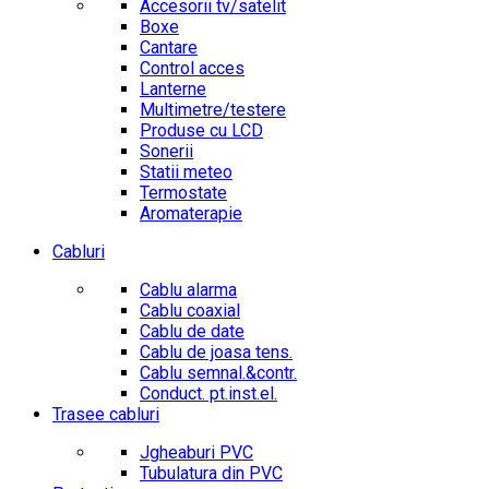
Accesorii tv/satelit
Boxe
Cantare
Control acces
Lanterne
Multimetre/testere
Produse cu LCD
Sonerii
Statii meteo
Termostate
Aromaterapie
Cabluri
Cablu alarma
Cablu coaxial
Cablu de date
Cablu de joasa tens.
Cablu semnal.&contr.
Conduct. pt.inst.el.
Trasee cabluri
Jgheaburi PVC
Tubulatura din PVC