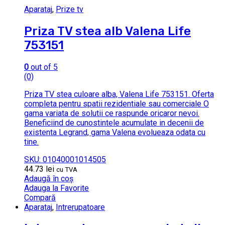
Aparataj
,
Prize tv
Priza TV stea alb Valena Life
753151
0
out of 5
(0)
Priza TV stea culoare alba, Valena Life 753151. Oferta
completa pentru spatii rezidentiale sau comerciale O
gama variata de solutii ce raspunde oricaror nevoi.
Beneficiind de cunostintele acumulate in decenii de
existenta Legrand, gama Valena evolueaza odata cu
tine.
SKU: 01040001014505
44.73
lei
cu TVA
Adaugă în coș
Adauga la Favorite
Compară
Aparataj
,
Intrerupatoare