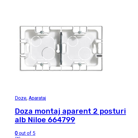
Doze
,
Aparataj
Doza montaj aparent 2 posturi
alb Niloe 664799
0
out of 5