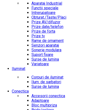
Aparataj Industrial
Functii speciale
Intrerupatoare
Obturat./Taste/Placi
Prize AV/difuzor
Prize date/telefon
Prize de forta
Prize tv
Rame de ornament
Senzori aparataj
Sonerie modulara
Suport fixare
Surse de lumina
Variatoare
Iluminat
Corpuri de iluminat
Ilum. de sarbatori
Surse de lumina
Conectica
Accesorii conectica
Adaptoare
Bloc multipriza
Bride/coliere