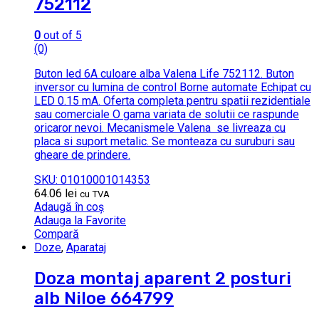
752112
0
out of 5
(0)
Buton led 6A culoare alba Valena Life 752112. Buton
inversor cu lumina de control Borne automate Echipat cu
LED 0.15 mA. Oferta completa pentru spatii rezidentiale
sau comerciale O gama variata de solutii ce raspunde
oricaror nevoi. Mecanismele Valena se livreaza cu
placa si suport metalic. Se monteaza cu suruburi sau
gheare de prindere.
SKU: 01010001014353
64.06
lei
cu TVA
Adaugă în coș
Adauga la Favorite
Compară
Doze
,
Aparataj
Doza montaj aparent 2 posturi
alb Niloe 664799