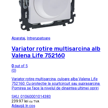
Aparataj
,
Intrerupatoare
Variator rotire multisarcina alb
Valena Life 752160
0
out of 5
(0)
Variator rotire multisarcina, culoare alba Valena Life
752160. Cu protectie la scurtcircuit sau suprasarcina.
Pornirea se face la nivelul de dinaintea ultimei opriri
SKU: 01060001014383
239.97
lei
cu TVA
Adaugă în coș