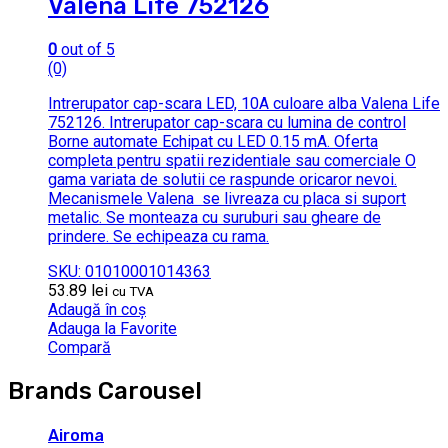
Valena Life 752126
0
out of 5
(0)
Intrerupator cap-scara LED, 10A culoare alba Valena Life
752126. Intrerupator cap-scara cu lumina de control
Borne automate Echipat cu LED 0.15 mA. Oferta
completa pentru spatii rezidentiale sau comerciale O
gama variata de solutii ce raspunde oricaror nevoi.
Mecanismele Valena se livreaza cu placa si suport
metalic. Se monteaza cu suruburi sau gheare de
prindere. Se echipeaza cu rama.
SKU: 01010001014363
53.89
lei
cu TVA
Adaugă în coș
Adauga la Favorite
Compară
Brands Carousel
Airoma