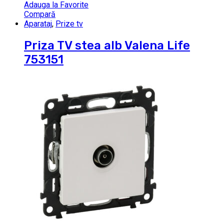
Adauga la Favorite
Compară
Aparataj
,
Prize tv
Priza TV stea alb Valena Life
753151