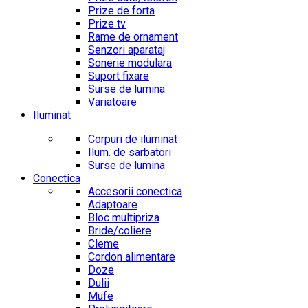
Prize de forta
Prize tv
Rame de ornament
Senzori aparataj
Sonerie modulara
Suport fixare
Surse de lumina
Variatoare
Iluminat
Corpuri de iluminat
Ilum. de sarbatori
Surse de lumina
Conectica
Accesorii conectica
Adaptoare
Bloc multipriza
Bride/coliere
Cleme
Cordon alimentare
Doze
Dulii
Mufe