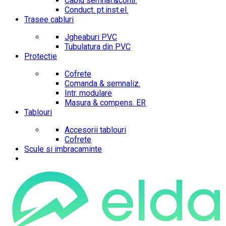
Cablu semnal.&contr.
Conduct. pt.inst.el.
Trasee cabluri
Jgheaburi PVC
Tubulatura din PVC
Protectie
Cofrete
Comanda & semnaliz.
Intr. modulare
Masura & compens. ER
Tablouri
Accesorii tablouri
Cofrete
Scule si imbracaminte