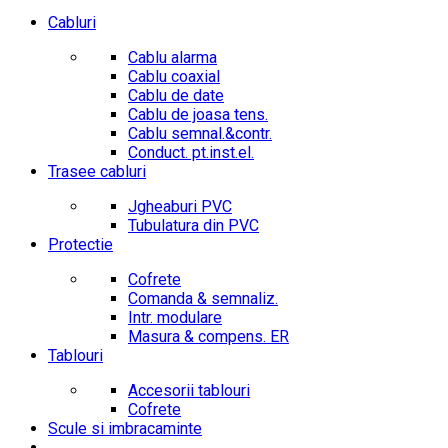
Cabluri
Cablu alarma
Cablu coaxial
Cablu de date
Cablu de joasa tens.
Cablu semnal.&contr.
Conduct. pt.inst.el.
Trasee cabluri
Jgheaburi PVC
Tubulatura din PVC
Protectie
Cofrete
Comanda & semnaliz.
Intr. modulare
Masura & compens. ER
Tablouri
Accesorii tablouri
Cofrete
Scule si imbracaminte