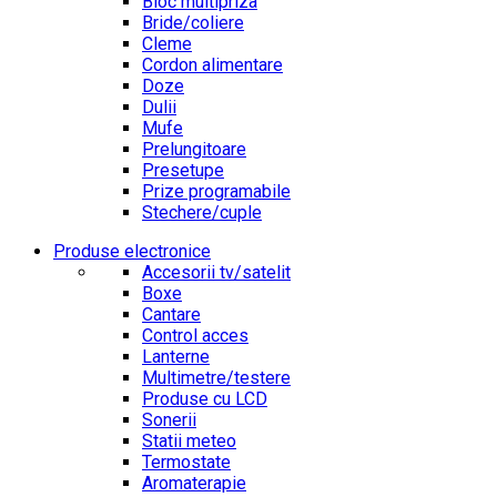
Bloc multipriza
Bride/coliere
Cleme
Cordon alimentare
Doze
Dulii
Mufe
Prelungitoare
Presetupe
Prize programabile
Stechere/cuple
Produse electronice
Accesorii tv/satelit
Boxe
Cantare
Control acces
Lanterne
Multimetre/testere
Produse cu LCD
Sonerii
Statii meteo
Termostate
Aromaterapie