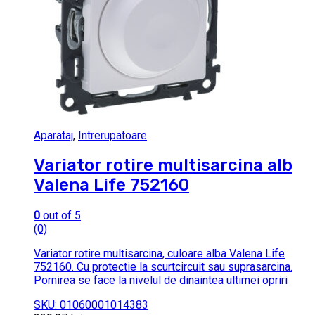
Aparataj
,
Intrerupatoare
Variator rotire multisarcina alb
Valena Life 752160
0
out of 5
(0)
Variator rotire multisarcina, culoare alba Valena Life
752160. Cu protectie la scurtcircuit sau suprasarcina.
Pornirea se face la nivelul de dinaintea ultimei opriri
SKU: 01060001014383