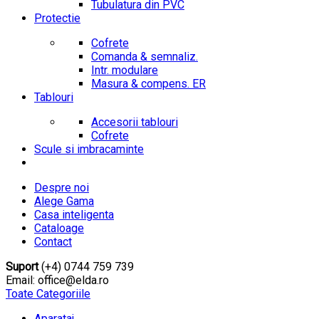
Tubulatura din PVC
Protectie
Cofrete
Comanda & semnaliz.
Intr. modulare
Masura & compens. ER
Tablouri
Accesorii tablouri
Cofrete
Scule si imbracaminte
Despre noi
Alege Gama
Casa inteligenta
Cataloage
Contact
Suport
(+4) 0744 759 739
Email: office@elda.ro
Toate Categoriile
Aparataj