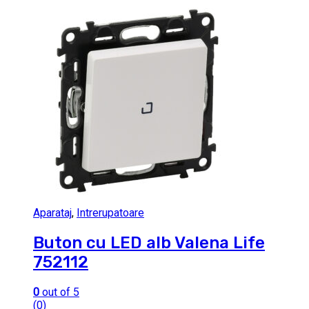
Aparataj
,
Intrerupatoare
Buton cu LED alb Valena Life
752112
0
out of 5
(0)