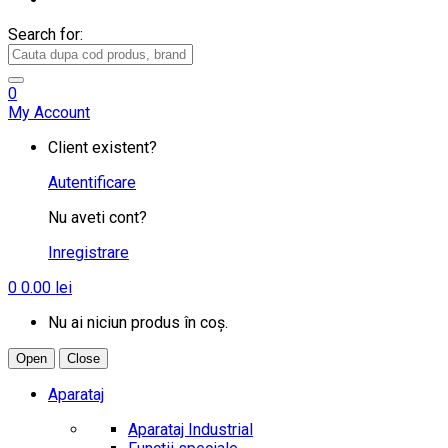
Search for:
0
My Account
Client existent?
Autentificare
Nu aveti cont?
Inregistrare
0
0.00
lei
Nu ai niciun produs în coș.
Open
Close
Aparataj
Aparataj Industrial