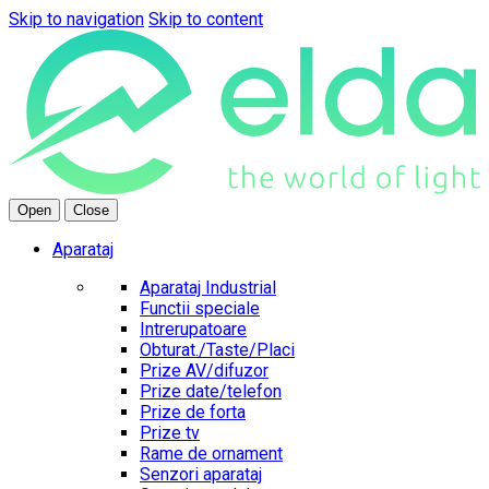
Skip to navigation
Skip to content
Open
Close
Aparataj
Aparataj Industrial
Functii speciale
Intrerupatoare
Obturat./Taste/Placi
Prize AV/difuzor
Prize date/telefon
Prize de forta
Prize tv
Rame de ornament
Senzori aparataj