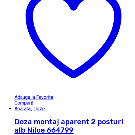
Adauga la Favorite
Compară
Aparataj
,
Doze
Doza montaj aparent 2 posturi
alb Niloe 664799