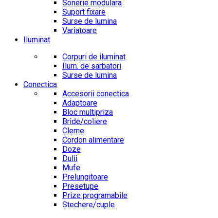
Sonerie modulara
Suport fixare
Surse de lumina
Variatoare
Iluminat
Corpuri de iluminat
Ilum. de sarbatori
Surse de lumina
Conectica
Accesorii conectica
Adaptoare
Bloc multipriza
Bride/coliere
Cleme
Cordon alimentare
Doze
Dulii
Mufe
Prelungitoare
Presetupe
Prize programabile
Stechere/cuple