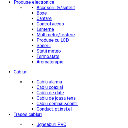
Produse electronice
Accesorii tv/satelit
Boxe
Cantare
Control acces
Lanterne
Multimetre/testere
Produse cu LCD
Sonerii
Statii meteo
Termostate
Aromaterapie
Cabluri
Cablu alarma
Cablu coaxial
Cablu de date
Cablu de joasa tens.
Cablu semnal.&contr.
Conduct. pt.inst.el.
Trasee cabluri
Jgheaburi PVC