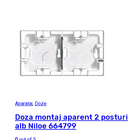
Aparataj
,
Doze
Doza montaj aparent 2 posturi
alb Niloe 664799
0
out of 5