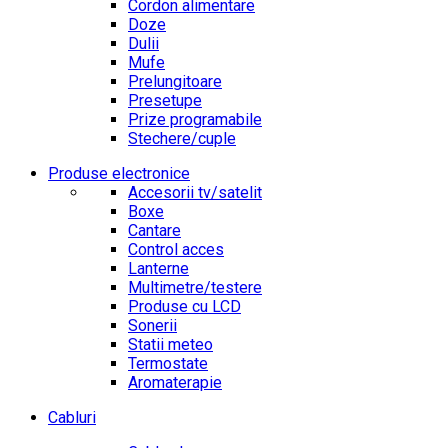
Cordon alimentare
Doze
Dulii
Mufe
Prelungitoare
Presetupe
Prize programabile
Stechere/cuple
Produse electronice
Accesorii tv/satelit
Boxe
Cantare
Control acces
Lanterne
Multimetre/testere
Produse cu LCD
Sonerii
Statii meteo
Termostate
Aromaterapie
Cabluri