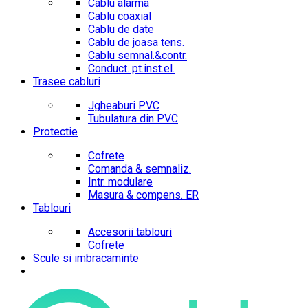
Cablu alarma
Cablu coaxial
Cablu de date
Cablu de joasa tens.
Cablu semnal.&contr.
Conduct. pt.inst.el.
Trasee cabluri
Jgheaburi PVC
Tubulatura din PVC
Protectie
Cofrete
Comanda & semnaliz.
Intr. modulare
Masura & compens. ER
Tablouri
Accesorii tablouri
Cofrete
Scule si imbracaminte