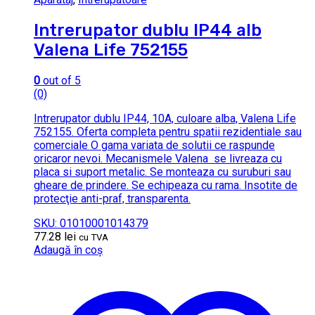
Intrerupator dublu IP44 alb
Valena Life 752155
0
out of 5
(0)
Intrerupator dublu IP44, 10A, culoare alba, Valena Life
752155. Oferta completa pentru spatii rezidentiale sau
comerciale O gama variata de solutii ce raspunde
oricaror nevoi. Mecanismele Valena se livreaza cu
placa si suport metalic. Se monteaza cu suruburi sau
gheare de prindere. Se echipeaza cu rama. Insotite de
protecţie anti-praf, transparenta.
SKU: 01010001014379
77.28
lei
cu TVA
Adaugă în coș