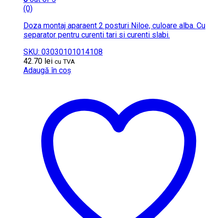
(0)
Doza montaj aparaent 2 posturi Niloe, culoare alba. Cu
separator pentru curenti tari si curenti slabi.
SKU: 03030101014108
42.70
lei
cu TVA
Adaugă în coș