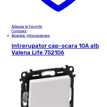
Adauga la Favorite
Compară
Aparataj
,
Intrerupatoare
Intrerupator cap-scara 10A alb
Valena Life 752106