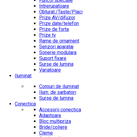
Functii speciale
Intrerupatoare
Obturat./Taste/Placi
Prize AV/difuzor
Prize date/telefon
Prize de forta
Prize tv
Rame de ornament
Senzori aparataj
Sonerie modulara
Suport fixare
Surse de lumina
Variatoare
Iluminat
Corpuri de iluminat
Ilum. de sarbatori
Surse de lumina
Conectica
Accesorii conectica
Adaptoare
Bloc multipriza
Bride/coliere
Cleme