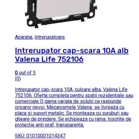
Aparataj
,
Intrerupatoare
Intrerupator cap-scara 10A alb
Valena Life 752106
0
out of 5
(0)
Intrerupator cap-scara 10A, culoare alba, Valena Life
752106. Oferta completa pentru spatii rezidentiale sau
comerciale O gama variata de solutii ce raspunde
oricaror nevoi. Mecanismele Valena se livreaza cu
placa si suport metalic. Se monteaza cu suruburi sau
gheare de prindere. Se echipeaza cu rama. Insotite de
protectie anti-praf, transparenta.
SKU: 01010001014347