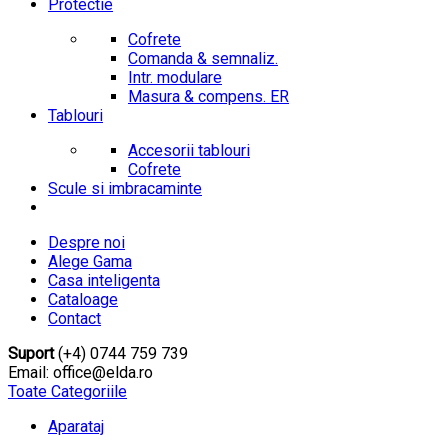
Protectie
Cofrete
Comanda & semnaliz.
Intr. modulare
Masura & compens. ER
Tablouri
Accesorii tablouri
Cofrete
Scule si imbracaminte
Despre noi
Alege Gama
Casa inteligenta
Cataloage
Contact
Suport
(+4) 0744 759 739
Email: office@elda.ro
Toate Categoriile
Aparataj