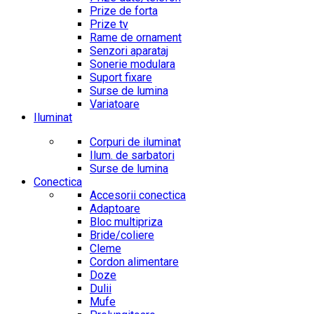
Prize de forta
Prize tv
Rame de ornament
Senzori aparataj
Sonerie modulara
Suport fixare
Surse de lumina
Variatoare
Iluminat
Corpuri de iluminat
Ilum. de sarbatori
Surse de lumina
Conectica
Accesorii conectica
Adaptoare
Bloc multipriza
Bride/coliere
Cleme
Cordon alimentare
Doze
Dulii
Mufe