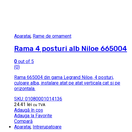
Aparataj
,
Rame de ornament
Rama 4 posturi alb Niloe 665004
0
out of 5
(0)
Rama 665004 din gama Legrand Niloe, 4 posturi,
culoare alba, instalare atat pe atat verticala cat si pe
orizontala.
SKU: 01080001014136
24.41
lei
cu TVA
Adaugă în coș
Adauga la Favorite
Compară
Aparataj
,
Intrerupatoare