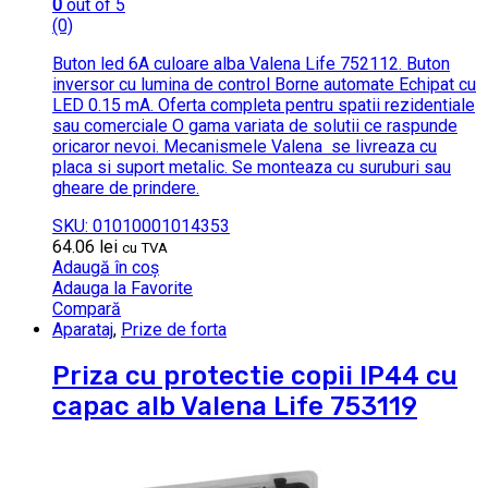
0
out of 5
(0)
Buton led 6A culoare alba Valena Life 752112. Buton
inversor cu lumina de control Borne automate Echipat cu
LED 0.15 mA. Oferta completa pentru spatii rezidentiale
sau comerciale O gama variata de solutii ce raspunde
oricaror nevoi. Mecanismele Valena se livreaza cu
placa si suport metalic. Se monteaza cu suruburi sau
gheare de prindere.
SKU: 01010001014353
64.06
lei
cu TVA
Adaugă în coș
Adauga la Favorite
Compară
Aparataj
,
Prize de forta
Priza cu protectie copii IP44 cu
capac alb Valena Life 753119