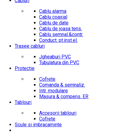
Cabluri
Cablu alarma
Cablu coaxial
Cablu de date
Cablu de joasa tens.
Cablu semnal.&contr.
Conduct. pt.inst.el.
Trasee cabluri
Jgheaburi PVC
Tubulatura din PVC
Protectie
Cofrete
Comanda & semnaliz.
Intr. modulare
Masura & compens. ER
Tablouri
Accesorii tablouri
Cofrete
Scule si imbracaminte