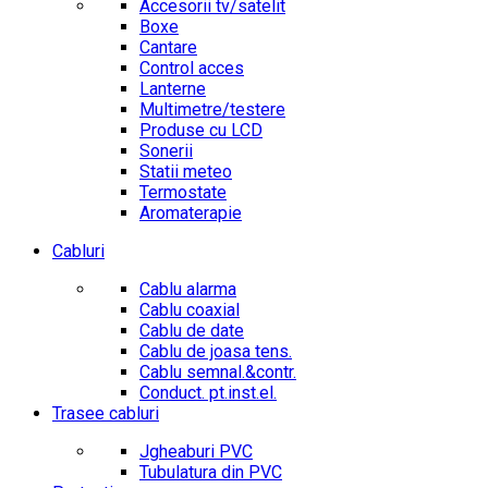
Accesorii tv/satelit
Boxe
Cantare
Control acces
Lanterne
Multimetre/testere
Produse cu LCD
Sonerii
Statii meteo
Termostate
Aromaterapie
Cabluri
Cablu alarma
Cablu coaxial
Cablu de date
Cablu de joasa tens.
Cablu semnal.&contr.
Conduct. pt.inst.el.
Trasee cabluri
Jgheaburi PVC
Tubulatura din PVC