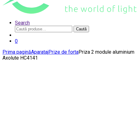
Search
Caută
Caută
după:
0
Prima pagină
Aparataj
Prize de forta
Priza 2 module aluminium
Axolute HC4141