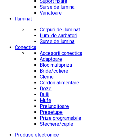
Suport fixare
Surse de lumina
Variatoare
Iluminat
Corpuri de iluminat
Ilum. de sarbatori
Surse de lumina
Conectica
Accesorii conectica
Adaptoare
Bloc multipriza
Bride/coliere
Cleme
Cordon alimentare
Doze
Dulii
Mufe
Prelungitoare
Presetupe
Prize programabile
Stechere/cuple
Produse electronice