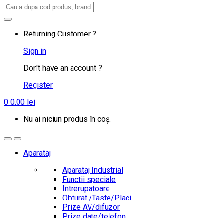
Search
for:
Returning Customer ?
Sign in
Don't have an account ?
Register
0
0.00
lei
Nu ai niciun produs în coș.
Aparataj
Aparataj Industrial
Functii speciale
Intrerupatoare
Obturat./Taste/Placi
Prize AV/difuzor
Prize date/telefon