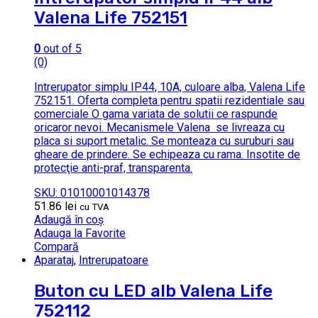
Valena Life 752151
0
out of 5
(0)
Intrerupator simplu IP44, 10A, culoare alba, Valena Life
752151. Oferta completa pentru spatii rezidentiale sau
comerciale O gama variata de solutii ce raspunde
oricaror nevoi. Mecanismele Valena se livreaza cu
placa si suport metalic. Se monteaza cu suruburi sau
gheare de prindere. Se echipeaza cu rama. Insotite de
protecţie anti-praf, transparenta.
SKU: 01010001014378
51.86
lei
cu TVA
Adaugă în coș
Adauga la Favorite
Compară
Aparataj
,
Intrerupatoare
Buton cu LED alb Valena Life
752112