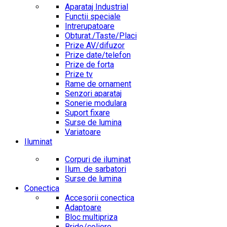
Aparataj Industrial
Functii speciale
Intrerupatoare
Obturat./Taste/Placi
Prize AV/difuzor
Prize date/telefon
Prize de forta
Prize tv
Rame de ornament
Senzori aparataj
Sonerie modulara
Suport fixare
Surse de lumina
Variatoare
Iluminat
Corpuri de iluminat
Ilum. de sarbatori
Surse de lumina
Conectica
Accesorii conectica
Adaptoare
Bloc multipriza
Bride/coliere