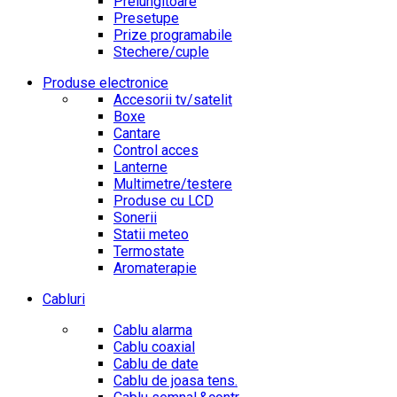
Prelungitoare
Presetupe
Prize programabile
Stechere/cuple
Produse electronice
Accesorii tv/satelit
Boxe
Cantare
Control acces
Lanterne
Multimetre/testere
Produse cu LCD
Sonerii
Statii meteo
Termostate
Aromaterapie
Cabluri
Cablu alarma
Cablu coaxial
Cablu de date
Cablu de joasa tens.