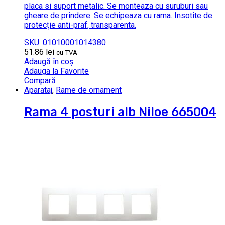
placa si suport metalic. Se monteaza cu suruburi sau
gheare de prindere. Se echipeaza cu rama. Insotite de
protecţie anti-praf, transparenta.
SKU: 01010001014380
51.86
lei
cu TVA
Adaugă în coș
Adauga la Favorite
Compară
Aparataj
,
Rame de ornament
Rama 4 posturi alb Niloe 665004