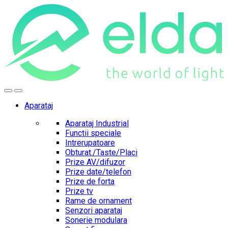
Skip
Skip
to
to
navigation
content
Aparataj
Aparataj Industrial
Functii speciale
Intrerupatoare
Obturat./Taste/Placi
Prize AV/difuzor
Prize date/telefon
Prize de forta
Prize tv
Rame de ornament
Senzori aparataj
Sonerie modulara