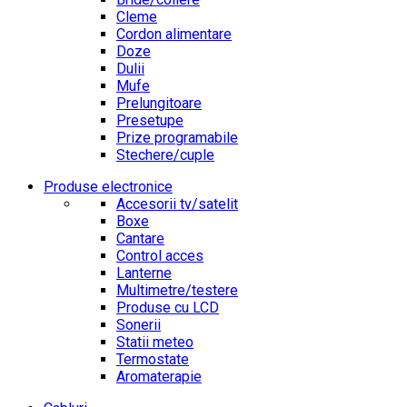
Cleme
Cordon alimentare
Doze
Dulii
Mufe
Prelungitoare
Presetupe
Prize programabile
Stechere/cuple
Produse electronice
Accesorii tv/satelit
Boxe
Cantare
Control acces
Lanterne
Multimetre/testere
Produse cu LCD
Sonerii
Statii meteo
Termostate
Aromaterapie