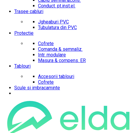
Cablu semnal.&contr.
Conduct. pt.inst.el.
Trasee cabluri
Jgheaburi PVC
Tubulatura din PVC
Protectie
Cofrete
Comanda & semnaliz.
Intr. modulare
Masura & compens. ER
Tablouri
Accesorii tablouri
Cofrete
Scule si imbracaminte