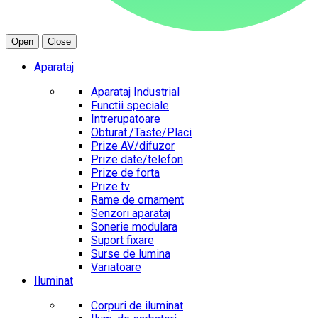
Open
Close
Aparataj
Aparataj Industrial
Functii speciale
Intrerupatoare
Obturat./Taste/Placi
Prize AV/difuzor
Prize date/telefon
Prize de forta
Prize tv
Rame de ornament
Senzori aparataj
Sonerie modulara
Suport fixare
Surse de lumina
Variatoare
Iluminat
Corpuri de iluminat