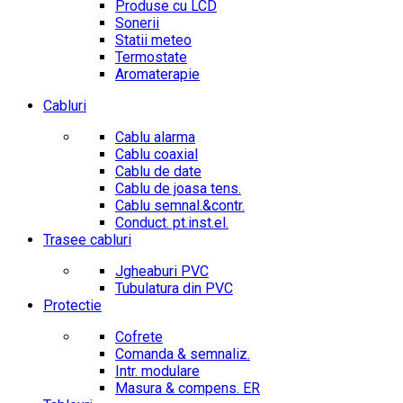
Produse cu LCD
Sonerii
Statii meteo
Termostate
Aromaterapie
Cabluri
Cablu alarma
Cablu coaxial
Cablu de date
Cablu de joasa tens.
Cablu semnal.&contr.
Conduct. pt.inst.el.
Trasee cabluri
Jgheaburi PVC
Tubulatura din PVC
Protectie
Cofrete
Comanda & semnaliz.
Intr. modulare
Masura & compens. ER