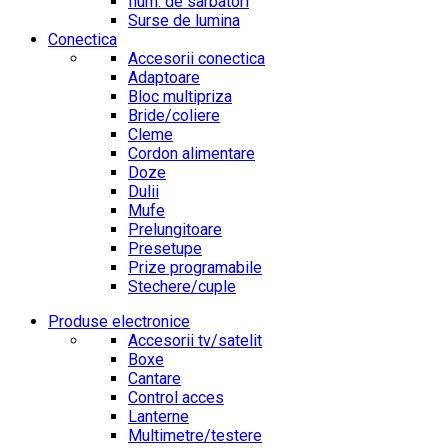
Ilum. de sarbatori
Surse de lumina
Conectica
Accesorii conectica
Adaptoare
Bloc multipriza
Bride/coliere
Cleme
Cordon alimentare
Doze
Dulii
Mufe
Prelungitoare
Presetupe
Prize programabile
Stechere/cuple
Produse electronice
Accesorii tv/satelit
Boxe
Cantare
Control acces
Lanterne
Multimetre/testere