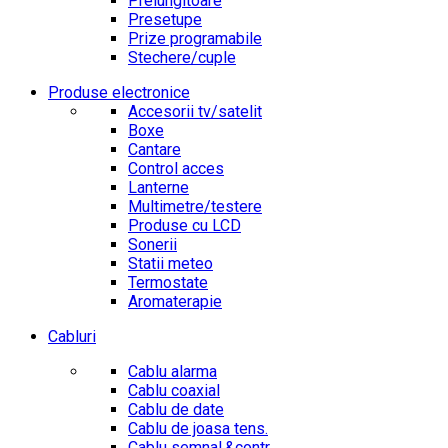
Prelungitoare
Presetupe
Prize programabile
Stechere/cuple
Produse electronice
Accesorii tv/satelit
Boxe
Cantare
Control acces
Lanterne
Multimetre/testere
Produse cu LCD
Sonerii
Statii meteo
Termostate
Aromaterapie
Cabluri
Cablu alarma
Cablu coaxial
Cablu de date
Cablu de joasa tens.
Cablu semnal.&contr.