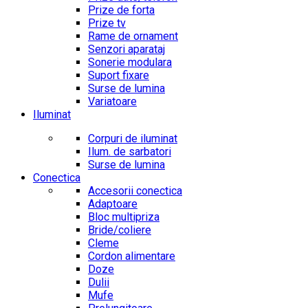
Prize de forta
Prize tv
Rame de ornament
Senzori aparataj
Sonerie modulara
Suport fixare
Surse de lumina
Variatoare
Iluminat
Corpuri de iluminat
Ilum. de sarbatori
Surse de lumina
Conectica
Accesorii conectica
Adaptoare
Bloc multipriza
Bride/coliere
Cleme
Cordon alimentare
Doze
Dulii
Mufe