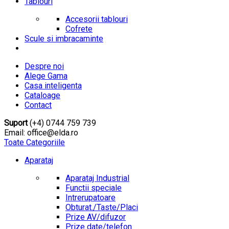
Tablouri
Accesorii tablouri
Cofrete
Scule si imbracaminte
Despre noi
Alege Gama
Casa inteligenta
Cataloage
Contact
Suport
(+4) 0744 759 739
Email: office@elda.ro
Toate Categoriile
Aparataj
Aparataj Industrial
Functii speciale
Intrerupatoare
Obturat./Taste/Placi
Prize AV/difuzor
Prize date/telefon