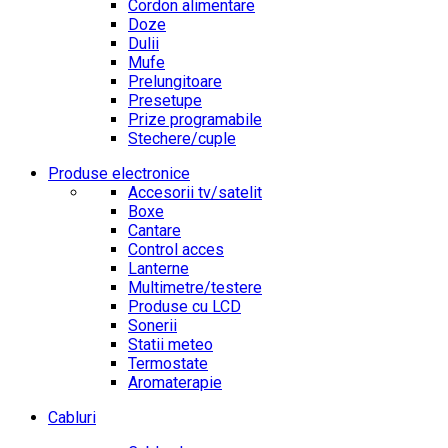
Cordon alimentare
Doze
Dulii
Mufe
Prelungitoare
Presetupe
Prize programabile
Stechere/cuple
Produse electronice
Accesorii tv/satelit
Boxe
Cantare
Control acces
Lanterne
Multimetre/testere
Produse cu LCD
Sonerii
Statii meteo
Termostate
Aromaterapie
Cabluri