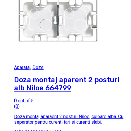
Aparataj
,
Doze
Doza montaj aparent 2 posturi
alb Niloe 664799
0
out of 5
(0)
Doza montaj aparaent 2 posturi Niloe, culoare alba. Cu
separator pentru curenti tari si curenti slabi.