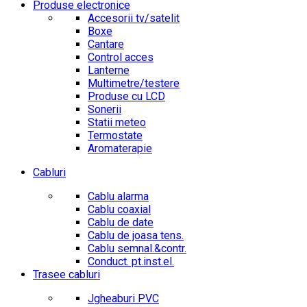
Produse electronice
Accesorii tv/satelit
Boxe
Cantare
Control acces
Lanterne
Multimetre/testere
Produse cu LCD
Sonerii
Statii meteo
Termostate
Aromaterapie
Cabluri
Cablu alarma
Cablu coaxial
Cablu de date
Cablu de joasa tens.
Cablu semnal.&contr.
Conduct. pt.inst.el.
Trasee cabluri
Jgheaburi PVC