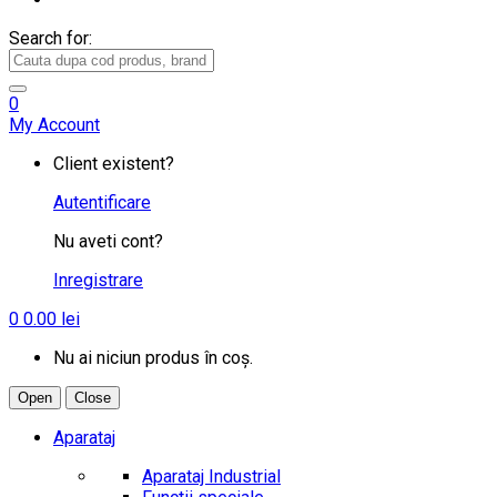
Search for:
0
My Account
Client existent?
Autentificare
Nu aveti cont?
Inregistrare
0
0.00
lei
Nu ai niciun produs în coș.
Open
Close
Aparataj
Aparataj Industrial