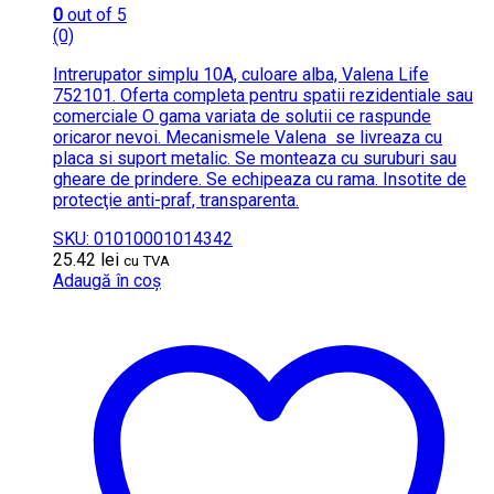
0
out of 5
(0)
Intrerupator simplu 10A, culoare alba, Valena Life
752101. Oferta completa pentru spatii rezidentiale sau
comerciale O gama variata de solutii ce raspunde
oricaror nevoi. Mecanismele Valena se livreaza cu
placa si suport metalic. Se monteaza cu suruburi sau
gheare de prindere. Se echipeaza cu rama. Insotite de
protecţie anti-praf, transparenta.
SKU: 01010001014342
25.42
lei
cu TVA
Adaugă în coș