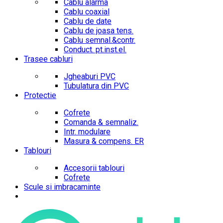
Cablu alarma
Cablu coaxial
Cablu de date
Cablu de joasa tens.
Cablu semnal.&contr.
Conduct. pt.inst.el.
Trasee cabluri
Jgheaburi PVC
Tubulatura din PVC
Protectie
Cofrete
Comanda & semnaliz.
Intr. modulare
Masura & compens. ER
Tablouri
Accesorii tablouri
Cofrete
Scule si imbracaminte