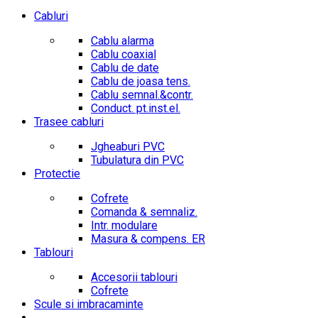
Cabluri
Cablu alarma
Cablu coaxial
Cablu de date
Cablu de joasa tens.
Cablu semnal.&contr.
Conduct. pt.inst.el.
Trasee cabluri
Jgheaburi PVC
Tubulatura din PVC
Protectie
Cofrete
Comanda & semnaliz.
Intr. modulare
Masura & compens. ER
Tablouri
Accesorii tablouri
Cofrete
Scule si imbracaminte