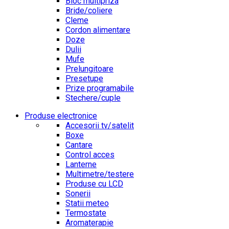
Bloc multipriza
Bride/coliere
Cleme
Cordon alimentare
Doze
Dulii
Mufe
Prelungitoare
Presetupe
Prize programabile
Stechere/cuple
Produse electronice
Accesorii tv/satelit
Boxe
Cantare
Control acces
Lanterne
Multimetre/testere
Produse cu LCD
Sonerii
Statii meteo
Termostate
Aromaterapie