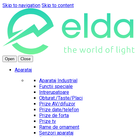
Skip to navigation
Skip to content
Open
Close
Aparataj
Aparataj Industrial
Functii speciale
Intrerupatoare
Obturat./Taste/Placi
Prize AV/difuzor
Prize date/telefon
Prize de forta
Prize tv
Rame de ornament
Senzori aparataj