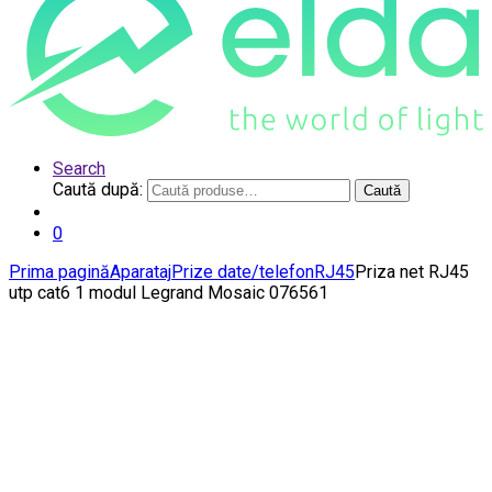
Search
Caută după:
Caută
0
Prima pagină
Aparataj
Prize date/telefon
RJ45
Priza net RJ45
utp cat6 1 modul Legrand Mosaic 076561