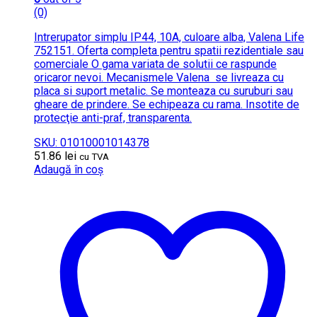
(0)
Intrerupator simplu IP44, 10A, culoare alba, Valena Life
752151. Oferta completa pentru spatii rezidentiale sau
comerciale O gama variata de solutii ce raspunde
oricaror nevoi. Mecanismele Valena se livreaza cu
placa si suport metalic. Se monteaza cu suruburi sau
gheare de prindere. Se echipeaza cu rama. Insotite de
protecţie anti-praf, transparenta.
SKU: 01010001014378
51.86
lei
cu TVA
Adaugă în coș