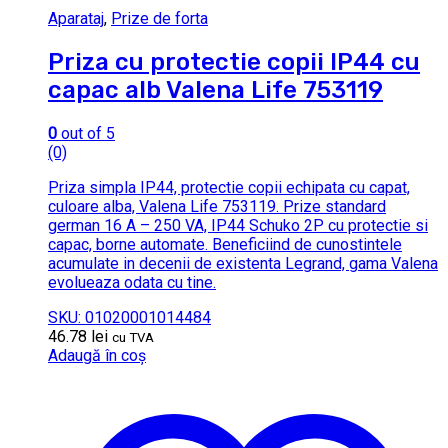
Aparataj
,
Prize de forta
Priza cu protectie copii IP44 cu
capac alb Valena Life 753119
0
out of 5
(0)
Priza simpla IP44, protectie copii echipata cu capat,
culoare alba, Valena Life 753119. Prize standard
german 16 A – 250 VA, IP44 Schuko 2P cu protectie si
capac, borne automate. Beneficiind de cunostintele
acumulate in decenii de existenta Legrand, gama Valena
evolueaza odata cu tine.
SKU: 01020001014484
46.78
lei
cu TVA
Adaugă în coș