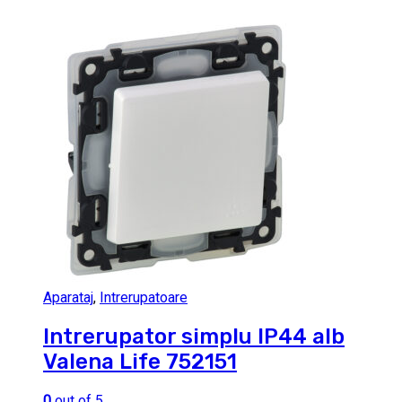
Aparataj
,
Intrerupatoare
Intrerupator simplu IP44 alb
Valena Life 752151
0
out of 5