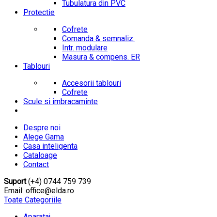
Tubulatura din PVC
Protectie
Cofrete
Comanda & semnaliz.
Intr. modulare
Masura & compens. ER
Tablouri
Accesorii tablouri
Cofrete
Scule si imbracaminte
Despre noi
Alege Gama
Casa inteligenta
Cataloage
Contact
Suport
(+4) 0744 759 739
Email: office@elda.ro
Toate Categoriile
Aparataj