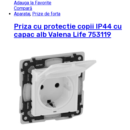
Adauga la Favorite
Compară
Aparataj
,
Prize de forta
Priza cu protectie copii IP44 cu
capac alb Valena Life 753119