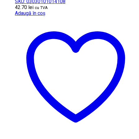
SKU: 03030101014108
42.70
lei
cu TVA
Adaugă în coș