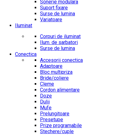
Sonerie modulara
Suport fixare
Surse de lumina
Variatoare
Iluminat
Corpuri de iluminat
Ilum. de sarbatori
Surse de lumina
Conectica
Accesorii conectica
Adaptoare
Bloc multipriza
Bride/coliere
Cleme
Cordon alimentare
Doze
Dulii
Mufe
Prelungitoare
Presetupe
Prize programabile
Stechere/cuple