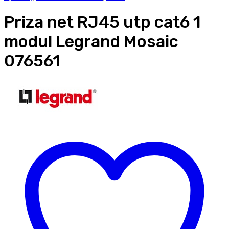
Priza net RJ45 utp cat6 1
modul Legrand Mosaic
076561