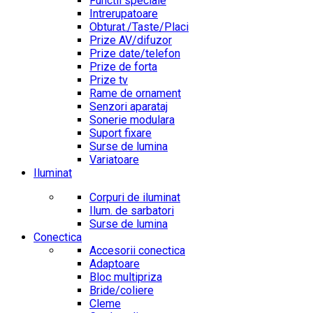
Functii speciale
Intrerupatoare
Obturat./Taste/Placi
Prize AV/difuzor
Prize date/telefon
Prize de forta
Prize tv
Rame de ornament
Senzori aparataj
Sonerie modulara
Suport fixare
Surse de lumina
Variatoare
Iluminat
Corpuri de iluminat
Ilum. de sarbatori
Surse de lumina
Conectica
Accesorii conectica
Adaptoare
Bloc multipriza
Bride/coliere
Cleme