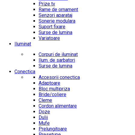
Prize tv
Rame de ornament
Senzori aparataj
Sonerie modulara
Suport fixare
Surse de lumina
Variatoare
Iluminat
Corpuri de iluminat
Ilum. de sarbatori
Surse de lumina
Conectica
Accesorii conectica
Adaptoare
Bloc multipriza
Bride/coliere
Cleme
Cordon alimentare
Doze
Dulii
Mufe
Prelungitoare
Presetupe