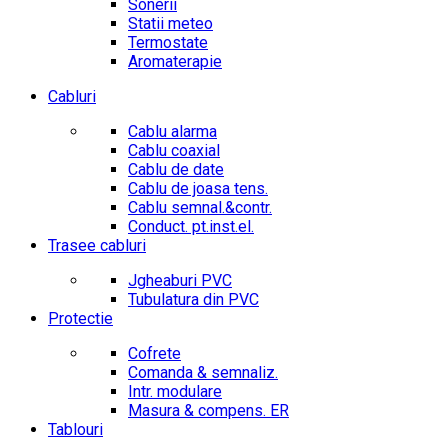
Sonerii
Statii meteo
Termostate
Aromaterapie
Cabluri
Cablu alarma
Cablu coaxial
Cablu de date
Cablu de joasa tens.
Cablu semnal.&contr.
Conduct. pt.inst.el.
Trasee cabluri
Jgheaburi PVC
Tubulatura din PVC
Protectie
Cofrete
Comanda & semnaliz.
Intr. modulare
Masura & compens. ER
Tablouri