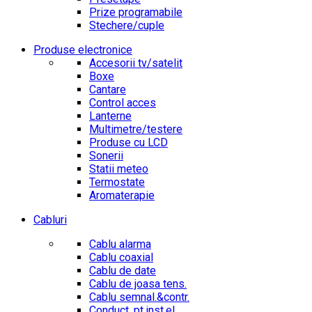
Prize programabile
Stechere/cuple
Produse electronice
Accesorii tv/satelit
Boxe
Cantare
Control acces
Lanterne
Multimetre/testere
Produse cu LCD
Sonerii
Statii meteo
Termostate
Aromaterapie
Cabluri
Cablu alarma
Cablu coaxial
Cablu de date
Cablu de joasa tens.
Cablu semnal.&contr.
Conduct. pt.inst.el.