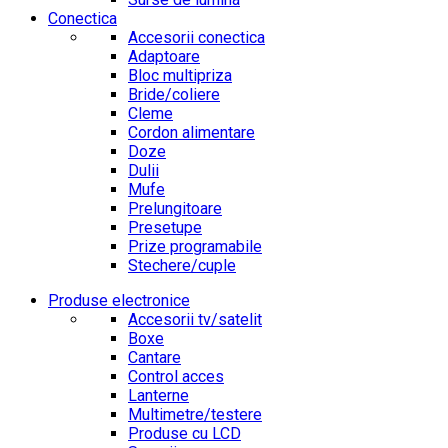
Conectica
Accesorii conectica
Adaptoare
Bloc multipriza
Bride/coliere
Cleme
Cordon alimentare
Doze
Dulii
Mufe
Prelungitoare
Presetupe
Prize programabile
Stechere/cuple
Produse electronice
Accesorii tv/satelit
Boxe
Cantare
Control acces
Lanterne
Multimetre/testere
Produse cu LCD