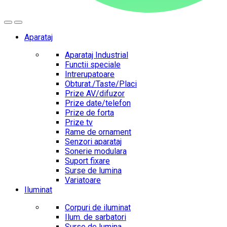
Aparataj
Aparataj Industrial
Functii speciale
Intrerupatoare
Obturat./Taste/Placi
Prize AV/difuzor
Prize date/telefon
Prize de forta
Prize tv
Rame de ornament
Senzori aparataj
Sonerie modulara
Suport fixare
Surse de lumina
Variatoare
Iluminat
Corpuri de iluminat
Ilum. de sarbatori
Surse de lumina