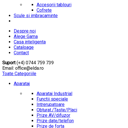
Accesorii tablouri
Cofrete
Scule si imbracaminte
Despre noi
Alege Gama
Casa inteligenta
Cataloage
Contact
Suport
(+4) 0744 759 739
Email: office@elda.ro
Toate Categoriile
Aparataj
Aparataj Industrial
Functii speciale
Intrerupatoare
Obturat./Taste/Placi
Prize AV/difuzor
Prize date/telefon
Prize de forta