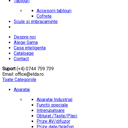
Tablouri
Accesorii tablouri
Cofrete
Scule si imbracaminte
Despre noi
Alege Gama
Casa inteligenta
Cataloage
Contact
Suport
(+4) 0744 759 739
Email: office@elda.ro
Toate Categoriile
Aparataj
Aparataj Industrial
Functii speciale
Intrerupatoare
Obturat./Taste/Placi
Prize AV/difuzor
Prize date/telefon