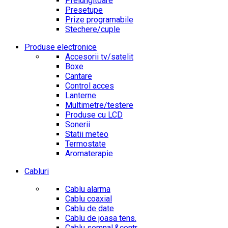
Prelungitoare
Presetupe
Prize programabile
Stechere/cuple
Produse electronice
Accesorii tv/satelit
Boxe
Cantare
Control acces
Lanterne
Multimetre/testere
Produse cu LCD
Sonerii
Statii meteo
Termostate
Aromaterapie
Cabluri
Cablu alarma
Cablu coaxial
Cablu de date
Cablu de joasa tens.
Cablu semnal.&contr.