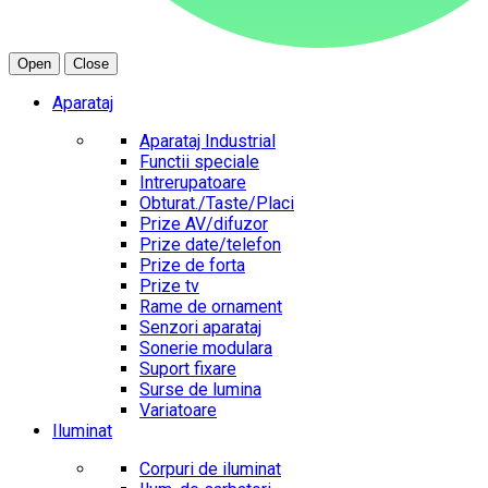
Open
Close
Aparataj
Aparataj Industrial
Functii speciale
Intrerupatoare
Obturat./Taste/Placi
Prize AV/difuzor
Prize date/telefon
Prize de forta
Prize tv
Rame de ornament
Senzori aparataj
Sonerie modulara
Suport fixare
Surse de lumina
Variatoare
Iluminat
Corpuri de iluminat