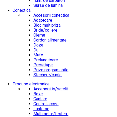
Ilum. de sarbatori
Surse de lumina
Conectica
Accesorii conectica
Adaptoare
Bloc multipriza
Bride/coliere
Cleme
Cordon alimentare
Doze
Dulii
Mufe
Prelungitoare
Presetupe
Prize programabile
Stechere/cuple
Produse electronice
Accesorii tv/satelit
Boxe
Cantare
Control acces
Lanterne
Multimetre/testere