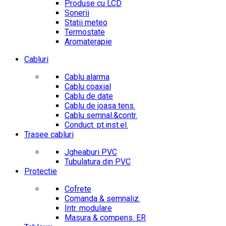
Produse cu LCD
Sonerii
Statii meteo
Termostate
Aromaterapie
Cabluri
Cablu alarma
Cablu coaxial
Cablu de date
Cablu de joasa tens.
Cablu semnal.&contr.
Conduct. pt.inst.el.
Trasee cabluri
Jgheaburi PVC
Tubulatura din PVC
Protectie
Cofrete
Comanda & semnaliz.
Intr. modulare
Masura & compens. ER