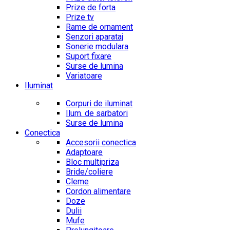
Prize de forta
Prize tv
Rame de ornament
Senzori aparataj
Sonerie modulara
Suport fixare
Surse de lumina
Variatoare
Iluminat
Corpuri de iluminat
Ilum. de sarbatori
Surse de lumina
Conectica
Accesorii conectica
Adaptoare
Bloc multipriza
Bride/coliere
Cleme
Cordon alimentare
Doze
Dulii
Mufe