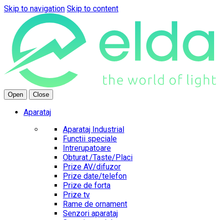
Skip to navigation
Skip to content
Open
Close
Aparataj
Aparataj Industrial
Functii speciale
Intrerupatoare
Obturat./Taste/Placi
Prize AV/difuzor
Prize date/telefon
Prize de forta
Prize tv
Rame de ornament
Senzori aparataj