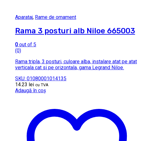
Aparataj
,
Rame de ornament
Rama 3 posturi alb Niloe 665003
0
out of 5
(0)
Rama tripla, 3 posturi, culoare alba, instalare atat pe atat
verticala cat si pe orizontala, gama Legrand Niloe.
SKU: 01080001014135
14.23
lei
cu TVA
Adaugă în coș