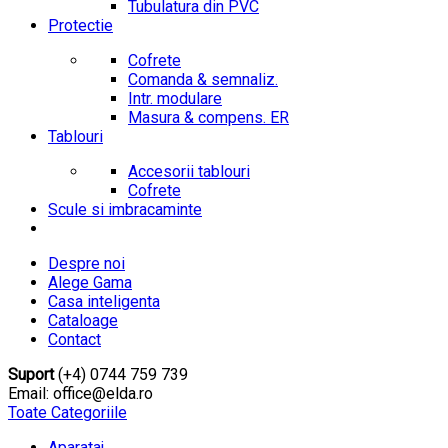
Tubulatura din PVC
Protectie
Cofrete
Comanda & semnaliz.
Intr. modulare
Masura & compens. ER
Tablouri
Accesorii tablouri
Cofrete
Scule si imbracaminte
Despre noi
Alege Gama
Casa inteligenta
Cataloage
Contact
Suport
(+4) 0744 759 739
Email: office@elda.ro
Toate Categoriile
Aparataj