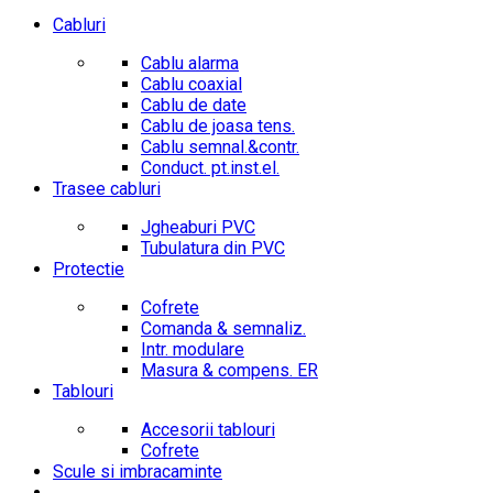
Cabluri
Cablu alarma
Cablu coaxial
Cablu de date
Cablu de joasa tens.
Cablu semnal.&contr.
Conduct. pt.inst.el.
Trasee cabluri
Jgheaburi PVC
Tubulatura din PVC
Protectie
Cofrete
Comanda & semnaliz.
Intr. modulare
Masura & compens. ER
Tablouri
Accesorii tablouri
Cofrete
Scule si imbracaminte