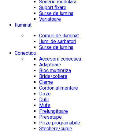
Sonerie modulara
Suport fixare
Surse de lumina
Variatoare
Iluminat
Corpuri de iluminat
Ilum. de sarbatori
Surse de lumina
Conectica
Accesorii conectica
Adaptoare
Bloc multipriza
Bride/coliere
Cleme
Cordon alimentare
Doze
Dulii
Mufe
Prelungitoare
Presetupe
Prize programabile
Stechere/cuple