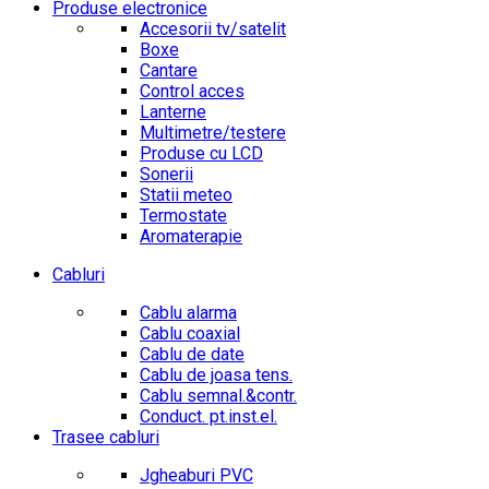
Produse electronice
Accesorii tv/satelit
Boxe
Cantare
Control acces
Lanterne
Multimetre/testere
Produse cu LCD
Sonerii
Statii meteo
Termostate
Aromaterapie
Cabluri
Cablu alarma
Cablu coaxial
Cablu de date
Cablu de joasa tens.
Cablu semnal.&contr.
Conduct. pt.inst.el.
Trasee cabluri
Jgheaburi PVC