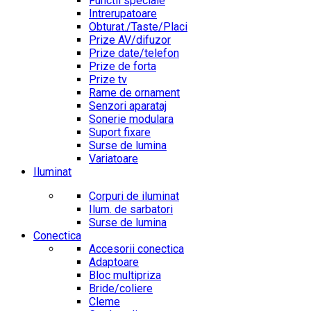
Functii speciale
Intrerupatoare
Obturat./Taste/Placi
Prize AV/difuzor
Prize date/telefon
Prize de forta
Prize tv
Rame de ornament
Senzori aparataj
Sonerie modulara
Suport fixare
Surse de lumina
Variatoare
Iluminat
Corpuri de iluminat
Ilum. de sarbatori
Surse de lumina
Conectica
Accesorii conectica
Adaptoare
Bloc multipriza
Bride/coliere
Cleme