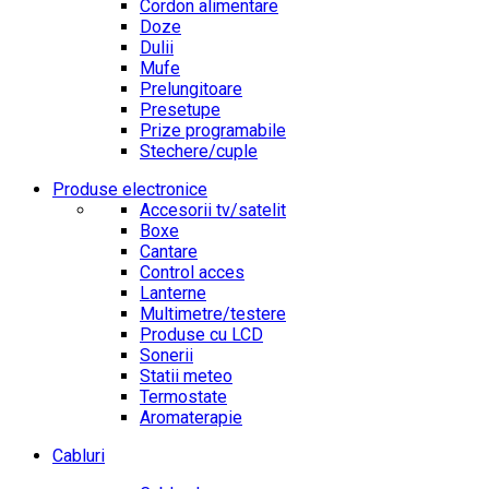
Cordon alimentare
Doze
Dulii
Mufe
Prelungitoare
Presetupe
Prize programabile
Stechere/cuple
Produse electronice
Accesorii tv/satelit
Boxe
Cantare
Control acces
Lanterne
Multimetre/testere
Produse cu LCD
Sonerii
Statii meteo
Termostate
Aromaterapie
Cabluri