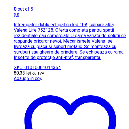
0
out of 5
(0)
Intrerupator dublu echipat cu led 10A, culoare alba,
Valena Life 752128. Oferta completa pentru spatii
rezidentiale sau comerciale O gama variata de solutii ce
raspunde oricaror nevoi. Mecanismele Valena se
livreaza cu placa si suport metalic. Se monteaza cu
suruburi sau gheare de prindere. Se echipeaza cu rama.
Insotite de protecţie anti-praf, transparenta.
SKU: 01010001014364
80.33
lei
cu TVA
Adaugă în coș