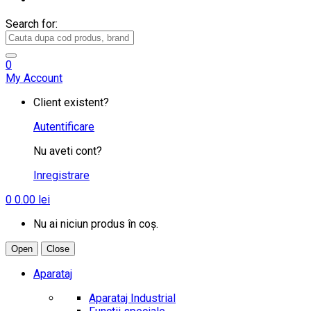
Search for:
0
My Account
Client existent?
Autentificare
Nu aveti cont?
Inregistrare
0
0.00
lei
Nu ai niciun produs în coș.
Open
Close
Aparataj
Aparataj Industrial