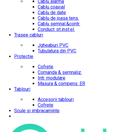
Cablu alarma
Cablu coaxial
Cablu de date
Cablu de joasa tens.
Cablu semnal.&contr.
Conduct. pt.inst.el.
Trasee cabluri
Jgheaburi PVC
Tubulatura din PVC
Protectie
Cofrete
Comanda & semnaliz.
Intr. modulare
Masura & compens. ER
Tablouri
Accesorii tablouri
Cofrete
Scule si imbracaminte