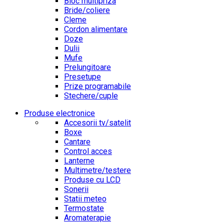
Bloc multipriza
Bride/coliere
Cleme
Cordon alimentare
Doze
Dulii
Mufe
Prelungitoare
Presetupe
Prize programabile
Stechere/cuple
Produse electronice
Accesorii tv/satelit
Boxe
Cantare
Control acces
Lanterne
Multimetre/testere
Produse cu LCD
Sonerii
Statii meteo
Termostate
Aromaterapie