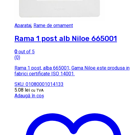
Aparataj
,
Rame de ornament
Rama 1 post alb Niloe 665001
0
out of 5
(0)
Rama 1 post, alba 665001; Gama Niloe este produsa in
fabrici certificate ISO 14001.
SKU: 01080001014133
5.08
lei
cu TVA
Adaugă în coș