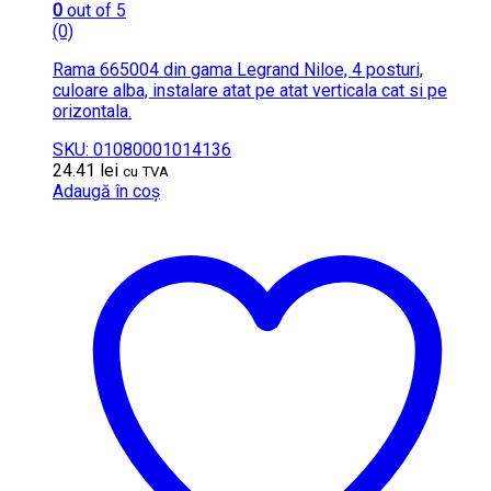
0
out of 5
(0)
Rama 665004 din gama Legrand Niloe, 4 posturi,
culoare alba, instalare atat pe atat verticala cat si pe
orizontala.
SKU: 01080001014136
24.41
lei
cu TVA
Adaugă în coș