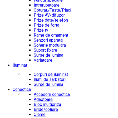
Functii speciale
Intrerupatoare
Obturat./Taste/Placi
Prize AV/difuzor
Prize date/telefon
Prize de forta
Prize tv
Rame de ornament
Senzori aparataj
Sonerie modulara
Suport fixare
Surse de lumina
Variatoare
Iluminat
Corpuri de iluminat
Ilum. de sarbatori
Surse de lumina
Conectica
Accesorii conectica
Adaptoare
Bloc multipriza
Bride/coliere
Cleme