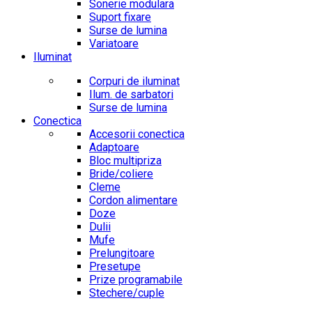
Sonerie modulara
Suport fixare
Surse de lumina
Variatoare
Iluminat
Corpuri de iluminat
Ilum. de sarbatori
Surse de lumina
Conectica
Accesorii conectica
Adaptoare
Bloc multipriza
Bride/coliere
Cleme
Cordon alimentare
Doze
Dulii
Mufe
Prelungitoare
Presetupe
Prize programabile
Stechere/cuple