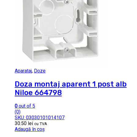
Aparataj
,
Doze
Doza montaj aparent 1 post alb
Niloe 664798
0
out of 5
(0)
SKU: 03030101014107
30.50
lei
cu TVA
Adaugă în coș