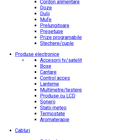
Cordon alimentare
Doze
Dulii
Mufe
Prelungitoare
Presetupe
Prize programabile
Stechere/cuple
Produse electronice
Accesorii tv/satelit
Boxe
Cantare
Control acces
Lanterne
Multimetre/testere
Produse cu LCD
Sonerii
Statii meteo
Termostate
Aromaterapie
Cabluri