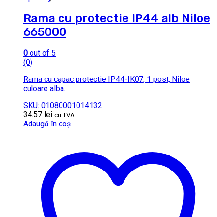
Rama cu protectie IP44 alb Niloe
665000
0
out of 5
(0)
Rama cu capac protectie IP44-IK07, 1 post, Niloe
culoare alba.
SKU: 01080001014132
34.57
lei
cu TVA
Adaugă în coș