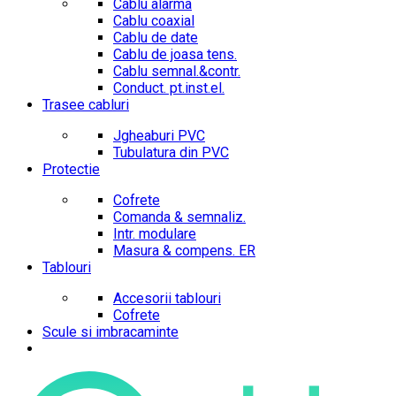
Cablu alarma
Cablu coaxial
Cablu de date
Cablu de joasa tens.
Cablu semnal.&contr.
Conduct. pt.inst.el.
Trasee cabluri
Jgheaburi PVC
Tubulatura din PVC
Protectie
Cofrete
Comanda & semnaliz.
Intr. modulare
Masura & compens. ER
Tablouri
Accesorii tablouri
Cofrete
Scule si imbracaminte