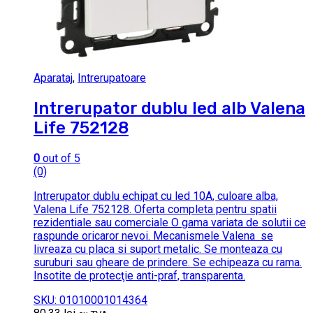
Aparataj
,
Intrerupatoare
Intrerupator dublu led alb Valena
Life 752128
0
out of 5
(0)
Intrerupator dublu echipat cu led 10A, culoare alba,
Valena Life 752128. Oferta completa pentru spatii
rezidentiale sau comerciale O gama variata de solutii ce
raspunde oricaror nevoi. Mecanismele Valena se
livreaza cu placa si suport metalic. Se monteaza cu
suruburi sau gheare de prindere. Se echipeaza cu rama.
Insotite de protecţie anti-praf, transparenta.
SKU: 01010001014364