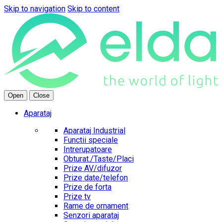
Skip to navigation
Skip to content
Open
Close
Aparataj
Aparataj Industrial
Functii speciale
Intrerupatoare
Obturat./Taste/Placi
Prize AV/difuzor
Prize date/telefon
Prize de forta
Prize tv
Rame de ornament
Senzori aparataj