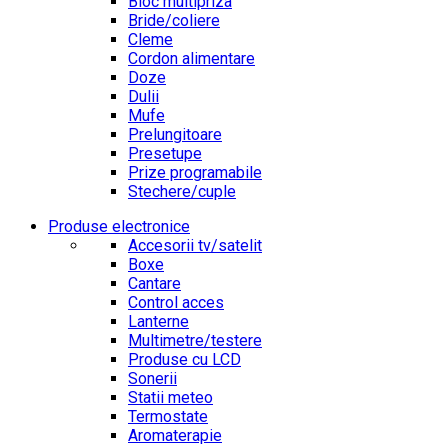
Bloc multipriza
Bride/coliere
Cleme
Cordon alimentare
Doze
Dulii
Mufe
Prelungitoare
Presetupe
Prize programabile
Stechere/cuple
Produse electronice
Accesorii tv/satelit
Boxe
Cantare
Control acces
Lanterne
Multimetre/testere
Produse cu LCD
Sonerii
Statii meteo
Termostate
Aromaterapie