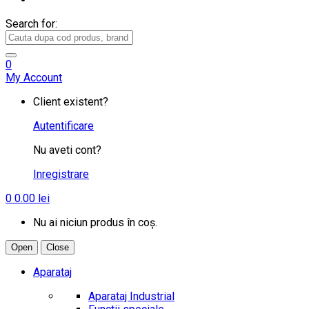
Search for:
0
My Account
Client existent?
Autentificare
Nu aveti cont?
Inregistrare
0
0.00
lei
Nu ai niciun produs în coș.
Open
Close
Aparataj
Aparataj Industrial