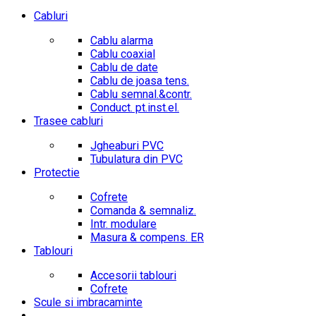
Cabluri
Cablu alarma
Cablu coaxial
Cablu de date
Cablu de joasa tens.
Cablu semnal.&contr.
Conduct. pt.inst.el.
Trasee cabluri
Jgheaburi PVC
Tubulatura din PVC
Protectie
Cofrete
Comanda & semnaliz.
Intr. modulare
Masura & compens. ER
Tablouri
Accesorii tablouri
Cofrete
Scule si imbracaminte