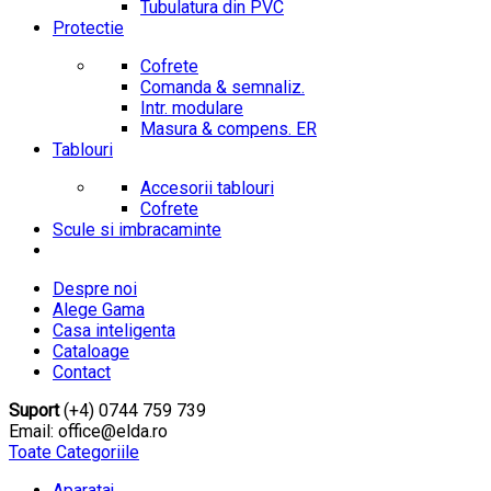
Tubulatura din PVC
Protectie
Cofrete
Comanda & semnaliz.
Intr. modulare
Masura & compens. ER
Tablouri
Accesorii tablouri
Cofrete
Scule si imbracaminte
Despre noi
Alege Gama
Casa inteligenta
Cataloage
Contact
Suport
(+4) 0744 759 739
Email: office@elda.ro
Toate Categoriile
Aparataj