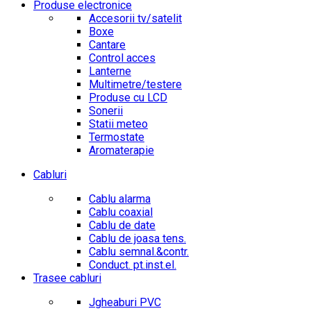
Produse electronice
Accesorii tv/satelit
Boxe
Cantare
Control acces
Lanterne
Multimetre/testere
Produse cu LCD
Sonerii
Statii meteo
Termostate
Aromaterapie
Cabluri
Cablu alarma
Cablu coaxial
Cablu de date
Cablu de joasa tens.
Cablu semnal.&contr.
Conduct. pt.inst.el.
Trasee cabluri
Jgheaburi PVC