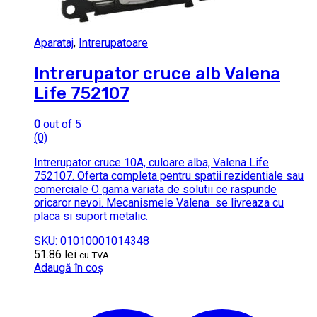
Aparataj
,
Intrerupatoare
Intrerupator cruce alb Valena
Life 752107
0
out of 5
(0)
Intrerupator cruce 10A, culoare alba, Valena Life
752107. Oferta completa pentru spatii rezidentiale sau
comerciale O gama variata de solutii ce raspunde
oricaror nevoi. Mecanismele Valena se livreaza cu
placa si suport metalic.
SKU: 01010001014348
51.86
lei
cu TVA
Adaugă în coș