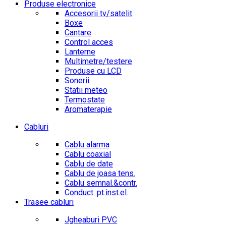
Produse electronice
Accesorii tv/satelit
Boxe
Cantare
Control acces
Lanterne
Multimetre/testere
Produse cu LCD
Sonerii
Statii meteo
Termostate
Aromaterapie
Cabluri
Cablu alarma
Cablu coaxial
Cablu de date
Cablu de joasa tens.
Cablu semnal.&contr.
Conduct. pt.inst.el.
Trasee cabluri
Jgheaburi PVC