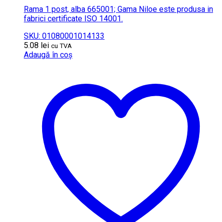
Rama 1 post, alba 665001; Gama Niloe este produsa in
fabrici certificate ISO 14001.
SKU: 01080001014133
5.08
lei
cu TVA
Adaugă în coș