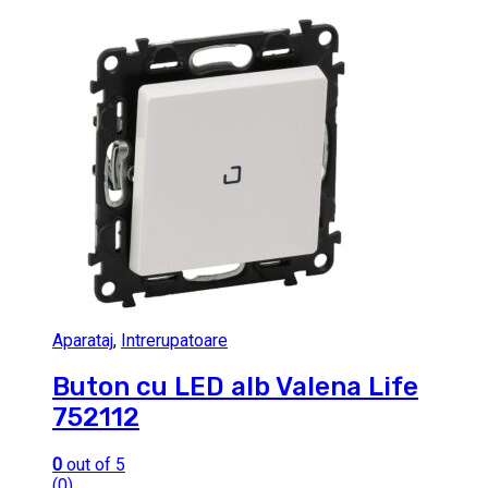
Aparataj
,
Intrerupatoare
Buton cu LED alb Valena Life
752112
0
out of 5
(0)