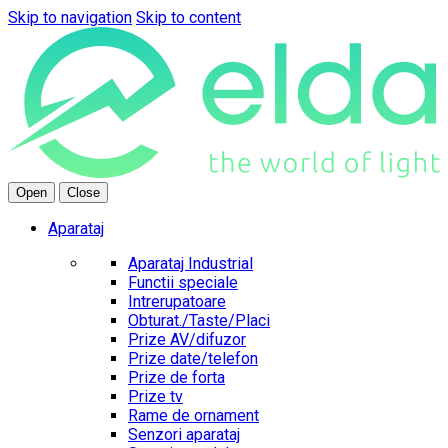
Skip to navigation
Skip to content
Open
Close
Aparataj
Aparataj Industrial
Functii speciale
Intrerupatoare
Obturat./Taste/Placi
Prize AV/difuzor
Prize date/telefon
Prize de forta
Prize tv
Rame de ornament
Senzori aparataj