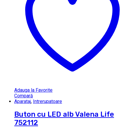
Adauga la Favorite
Compară
Aparataj
,
Intrerupatoare
Buton cu LED alb Valena Life
752112