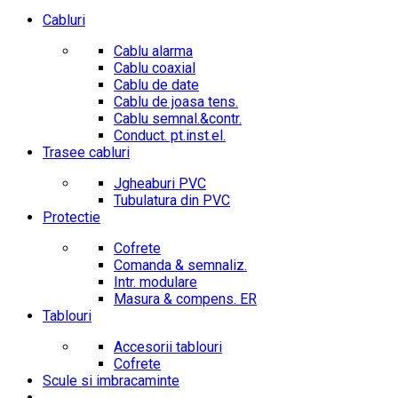
Cabluri
Cablu alarma
Cablu coaxial
Cablu de date
Cablu de joasa tens.
Cablu semnal.&contr.
Conduct. pt.inst.el.
Trasee cabluri
Jgheaburi PVC
Tubulatura din PVC
Protectie
Cofrete
Comanda & semnaliz.
Intr. modulare
Masura & compens. ER
Tablouri
Accesorii tablouri
Cofrete
Scule si imbracaminte