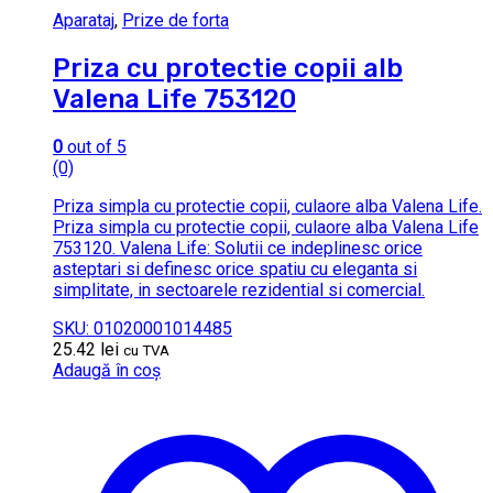
Aparataj
,
Prize de forta
Priza cu protectie copii alb
Valena Life 753120
0
out of 5
(0)
Priza simpla cu protectie copii, culaore alba Valena Life.
Priza simpla cu protectie copii, culaore alba Valena Life
753120. Valena Life: Solutii ce indeplinesc orice
asteptari si definesc orice spatiu cu eleganta si
simplitate, in sectoarele rezidential si comercial.
SKU: 01020001014485
25.42
lei
cu TVA
Adaugă în coș