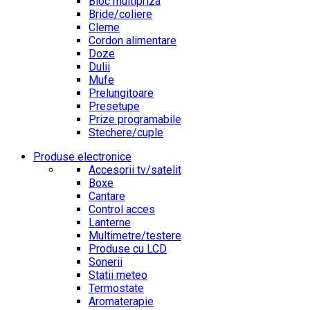
Bloc multipriza
Bride/coliere
Cleme
Cordon alimentare
Doze
Dulii
Mufe
Prelungitoare
Presetupe
Prize programabile
Stechere/cuple
Produse electronice
Accesorii tv/satelit
Boxe
Cantare
Control acces
Lanterne
Multimetre/testere
Produse cu LCD
Sonerii
Statii meteo
Termostate
Aromaterapie