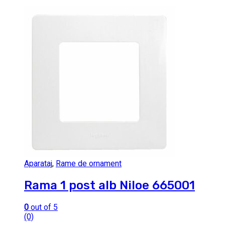
Aparataj
,
Rame de ornament
Rama 1 post alb Niloe 665001
0
out of 5
(0)