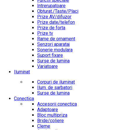
Functii speciale
Intrerupatoare
Obturat./Taste/Placi
Prize AV/difuzor
Prize date/telefon
Prize de forta
Prize tv
Rame de ornament
Senzori aparataj
Sonerie modulara
Suport fixare
Surse de lumina
Variatoare
Iluminat
Corpuri de iluminat
Ilum. de sarbatori
Surse de lumina
Conectica
Accesorii conectica
Adaptoare
Bloc multipriza
Bride/coliere
Cleme