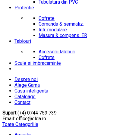
Tubulatura din PVC
Protectie
Cofrete
Comanda & semnaliz.
Intr. modulare
Masura & compens. ER
Tablouri
Accesorii tablouri
Cofrete
Scule si imbracaminte
Despre noi
Alege Gama
Casa inteligenta
Cataloage
Contact
Suport
(+4) 0744 759 739
Email: office@elda.ro
Toate Categoriile
Aparataj