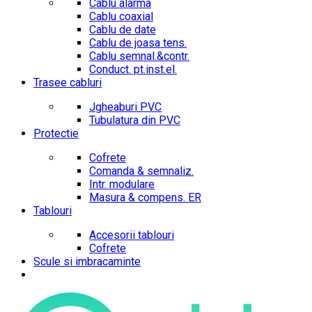
Cablu alarma
Cablu coaxial
Cablu de date
Cablu de joasa tens.
Cablu semnal.&contr.
Conduct. pt.inst.el.
Trasee cabluri
Jgheaburi PVC
Tubulatura din PVC
Protectie
Cofrete
Comanda & semnaliz.
Intr. modulare
Masura & compens. ER
Tablouri
Accesorii tablouri
Cofrete
Scule si imbracaminte