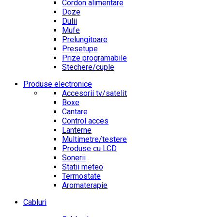
Cordon alimentare
Doze
Dulii
Mufe
Prelungitoare
Presetupe
Prize programabile
Stechere/cuple
Produse electronice
Accesorii tv/satelit
Boxe
Cantare
Control acces
Lanterne
Multimetre/testere
Produse cu LCD
Sonerii
Statii meteo
Termostate
Aromaterapie
Cabluri