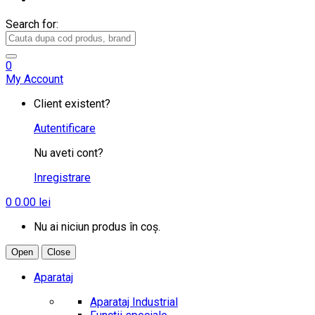
Search for:
0
My Account
Client existent?
Autentificare
Nu aveti cont?
Inregistrare
0
0.00
lei
Nu ai niciun produs în coș.
Open
Close
Aparataj
Aparataj Industrial