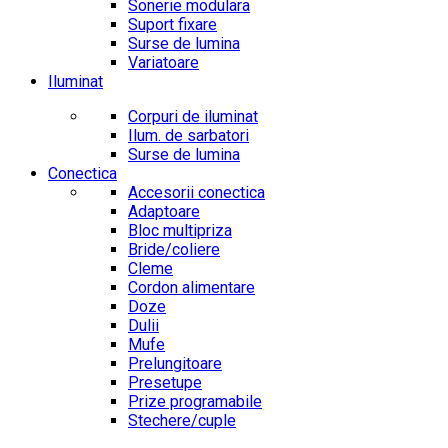
Sonerie modulara
Suport fixare
Surse de lumina
Variatoare
Iluminat
Corpuri de iluminat
Ilum. de sarbatori
Surse de lumina
Conectica
Accesorii conectica
Adaptoare
Bloc multipriza
Bride/coliere
Cleme
Cordon alimentare
Doze
Dulii
Mufe
Prelungitoare
Presetupe
Prize programabile
Stechere/cuple