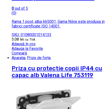
0
out of 5
(0)
Rama 1 post, alba 665001; Gama Niloe este produsa in
fabrici certificate ISO 14001.
SKU: 01080001014133
5.08
lei
cu TVA
Adaugă în coș
Adauga la Favorite
Compară
Aparataj
,
Prize de forta
Priza cu protectie copii IP44 cu
capac alb Valena Life 753119