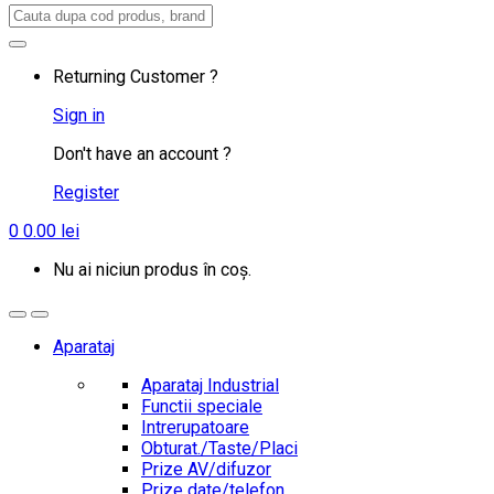
Search
for:
Returning Customer ?
Sign in
Don't have an account ?
Register
0
0.00
lei
Nu ai niciun produs în coș.
Aparataj
Aparataj Industrial
Functii speciale
Intrerupatoare
Obturat./Taste/Placi
Prize AV/difuzor
Prize date/telefon