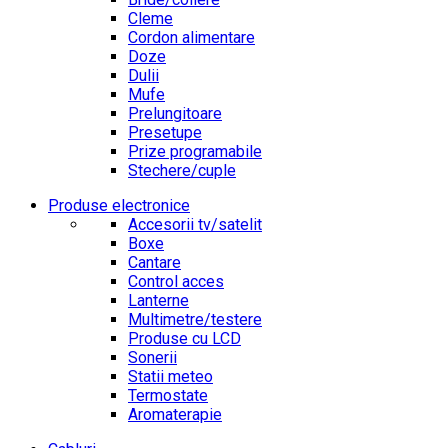
Cleme
Cordon alimentare
Doze
Dulii
Mufe
Prelungitoare
Presetupe
Prize programabile
Stechere/cuple
Produse electronice
Accesorii tv/satelit
Boxe
Cantare
Control acces
Lanterne
Multimetre/testere
Produse cu LCD
Sonerii
Statii meteo
Termostate
Aromaterapie