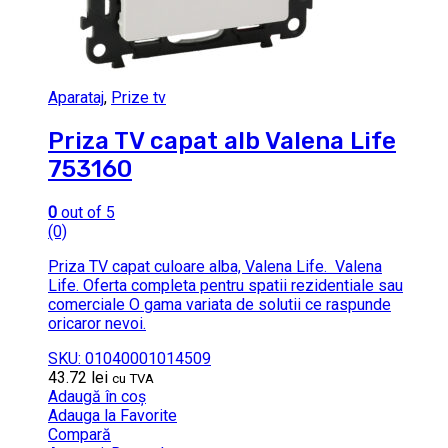
Aparataj
,
Prize tv
Priza TV capat alb Valena Life
753160
0
out of 5
(0)
Priza TV capat culoare alba, Valena Life. Valena
Life. Oferta completa pentru spatii rezidentiale sau
comerciale O gama variata de solutii ce raspunde
oricaror nevoi.
SKU: 01040001014509
43.72
lei
cu TVA
Adaugă în coș
Adauga la Favorite
Compară