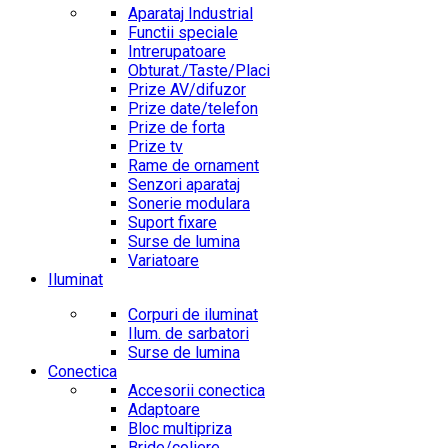
Aparataj Industrial
Functii speciale
Intrerupatoare
Obturat./Taste/Placi
Prize AV/difuzor
Prize date/telefon
Prize de forta
Prize tv
Rame de ornament
Senzori aparataj
Sonerie modulara
Suport fixare
Surse de lumina
Variatoare
Iluminat
Corpuri de iluminat
Ilum. de sarbatori
Surse de lumina
Conectica
Accesorii conectica
Adaptoare
Bloc multipriza
Bride/coliere