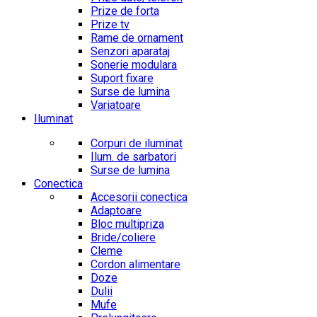
Prize de forta
Prize tv
Rame de ornament
Senzori aparataj
Sonerie modulara
Suport fixare
Surse de lumina
Variatoare
Iluminat
Corpuri de iluminat
Ilum. de sarbatori
Surse de lumina
Conectica
Accesorii conectica
Adaptoare
Bloc multipriza
Bride/coliere
Cleme
Cordon alimentare
Doze
Dulii
Mufe