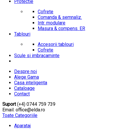
Protectie
Cofrete
Comanda & semnaliz.
Intr. modulare
Masura & compens. ER
Tablouri
Accesorii tablouri
Cofrete
Scule si imbracaminte
Despre noi
Alege Gama
Casa inteligenta
Cataloage
Contact
Suport
(+4) 0744 759 739
Email: office@elda.ro
Toate Categoriile
Aparataj