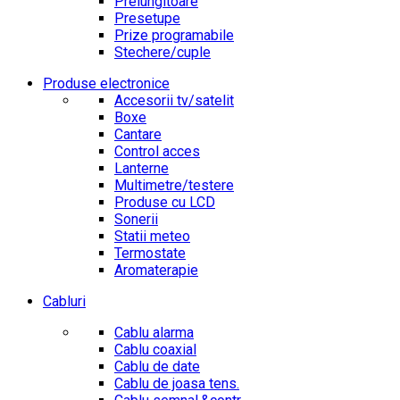
Prelungitoare
Presetupe
Prize programabile
Stechere/cuple
Produse electronice
Accesorii tv/satelit
Boxe
Cantare
Control acces
Lanterne
Multimetre/testere
Produse cu LCD
Sonerii
Statii meteo
Termostate
Aromaterapie
Cabluri
Cablu alarma
Cablu coaxial
Cablu de date
Cablu de joasa tens.