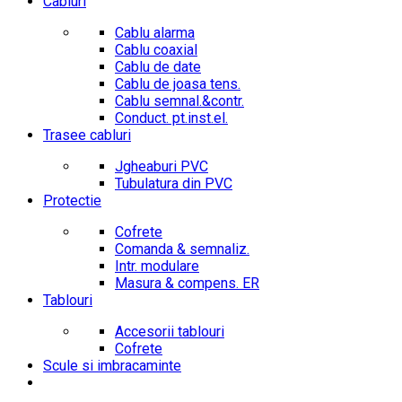
Cabluri
Cablu alarma
Cablu coaxial
Cablu de date
Cablu de joasa tens.
Cablu semnal.&contr.
Conduct. pt.inst.el.
Trasee cabluri
Jgheaburi PVC
Tubulatura din PVC
Protectie
Cofrete
Comanda & semnaliz.
Intr. modulare
Masura & compens. ER
Tablouri
Accesorii tablouri
Cofrete
Scule si imbracaminte