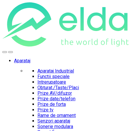
Skip
Skip
to
to
navigation
content
Aparataj
Aparataj Industrial
Functii speciale
Intrerupatoare
Obturat./Taste/Placi
Prize AV/difuzor
Prize date/telefon
Prize de forta
Prize tv
Rame de ornament
Senzori aparataj
Sonerie modulara