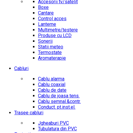
Accesorii tv/satelit
Boxe
Cantare
Control acces
Lanterne
Multimetre/testere
Produse cu LCD
Sonerii
Statii meteo
Termostate
Aromaterapie
Cabluri
Cablu alarma
Cablu coaxial
Cablu de date
Cablu de joasa tens.
Cablu semnal.&contr.
Conduct. pt.inst.el.
Trasee cabluri
Jgheaburi PVC
Tubulatura din PVC