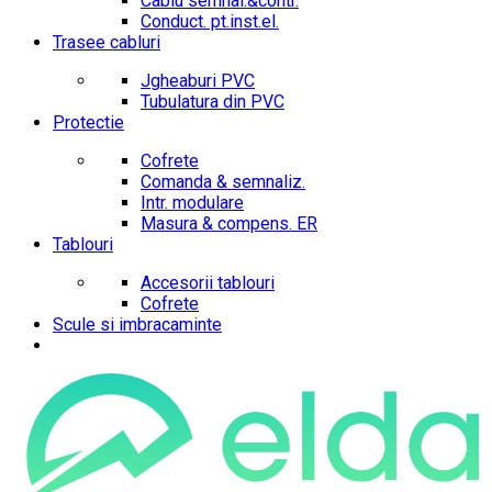
Cablu semnal.&contr.
Conduct. pt.inst.el.
Trasee cabluri
Jgheaburi PVC
Tubulatura din PVC
Protectie
Cofrete
Comanda & semnaliz.
Intr. modulare
Masura & compens. ER
Tablouri
Accesorii tablouri
Cofrete
Scule si imbracaminte