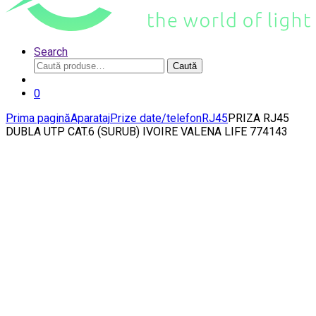
Search
Caută
Caută
după:
0
Prima pagină
Aparataj
Prize date/telefon
RJ45
PRIZA RJ45
DUBLA UTP CAT.6 (SURUB) IVOIRE VALENA LIFE 774143