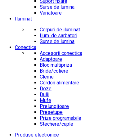
Suport fixare
Surse de lumina
Variatoare
Iluminat
Corpuri de iluminat
Ilum. de sarbatori
Surse de lumina
Conectica
Accesorii conectica
Adaptoare
Bloc multipriza
Bride/coliere
Cleme
Cordon alimentare
Doze
Dulii
Mufe
Prelungitoare
Presetupe
Prize programabile
Stechere/cuple
Produse electronice