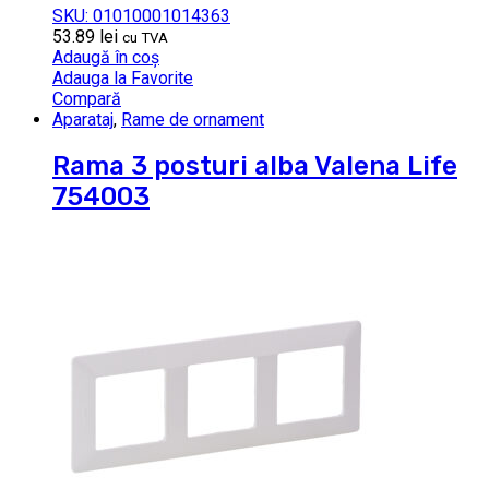
SKU: 01010001014363
53.89
lei
cu TVA
Adaugă în coș
Adauga la Favorite
Compară
Aparataj
,
Rame de ornament
Rama 3 posturi alba Valena Life
754003