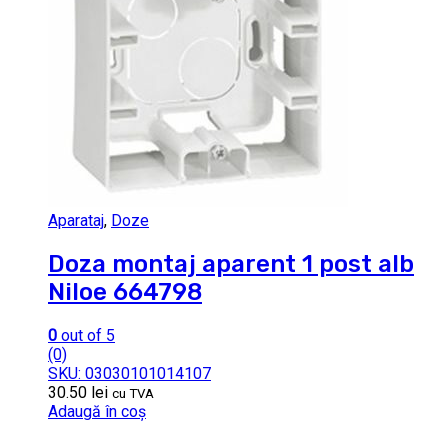
Aparataj
,
Doze
Doza montaj aparent 1 post alb
Niloe 664798
0
out of 5
(0)
SKU: 03030101014107
30.50
lei
cu TVA
Adaugă în coș