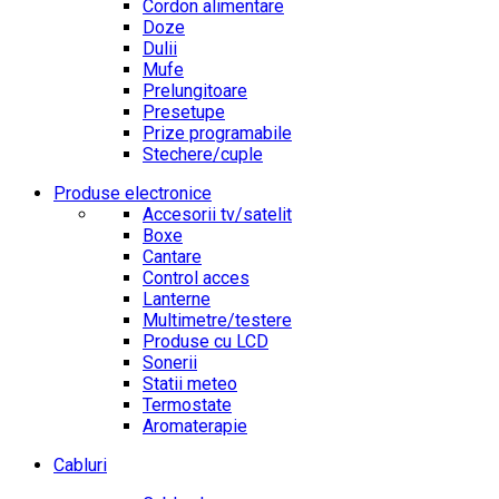
Cordon alimentare
Doze
Dulii
Mufe
Prelungitoare
Presetupe
Prize programabile
Stechere/cuple
Produse electronice
Accesorii tv/satelit
Boxe
Cantare
Control acces
Lanterne
Multimetre/testere
Produse cu LCD
Sonerii
Statii meteo
Termostate
Aromaterapie
Cabluri