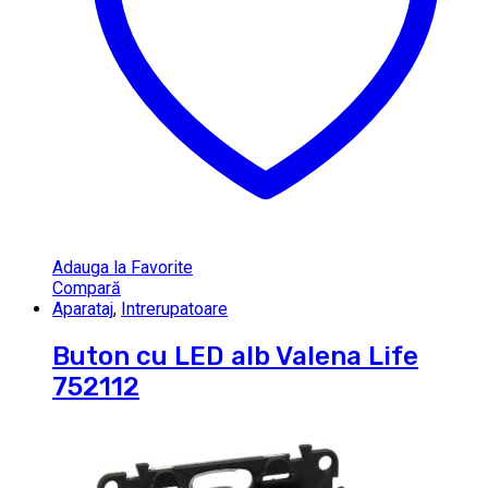
Adauga la Favorite
Compară
Aparataj
,
Intrerupatoare
Buton cu LED alb Valena Life
752112