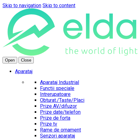
Skip to navigation
Skip to content
Open
Close
Aparataj
Aparataj Industrial
Functii speciale
Intrerupatoare
Obturat./Taste/Placi
Prize AV/difuzor
Prize date/telefon
Prize de forta
Prize tv
Rame de ornament
Senzori aparataj