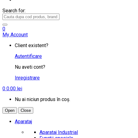
Search for:
0
My Account
Client existent?
Autentificare
Nu aveti cont?
Inregistrare
0
0.00
lei
Nu ai niciun produs în coș.
Open
Close
Aparataj
Aparataj Industrial