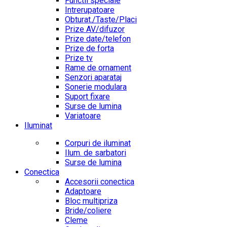
Functii speciale
Intrerupatoare
Obturat./Taste/Placi
Prize AV/difuzor
Prize date/telefon
Prize de forta
Prize tv
Rame de ornament
Senzori aparataj
Sonerie modulara
Suport fixare
Surse de lumina
Variatoare
Iluminat
Corpuri de iluminat
Ilum. de sarbatori
Surse de lumina
Conectica
Accesorii conectica
Adaptoare
Bloc multipriza
Bride/coliere
Cleme