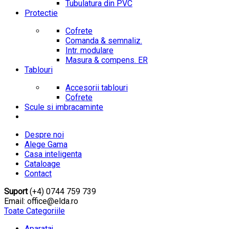
Tubulatura din PVC
Protectie
Cofrete
Comanda & semnaliz.
Intr. modulare
Masura & compens. ER
Tablouri
Accesorii tablouri
Cofrete
Scule si imbracaminte
Despre noi
Alege Gama
Casa inteligenta
Cataloage
Contact
Suport
(+4) 0744 759 739
Email: office@elda.ro
Toate Categoriile
Aparataj