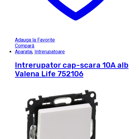
Adauga la Favorite
Compară
Aparataj
,
Intrerupatoare
Intrerupator cap-scara 10A alb
Valena Life 752106