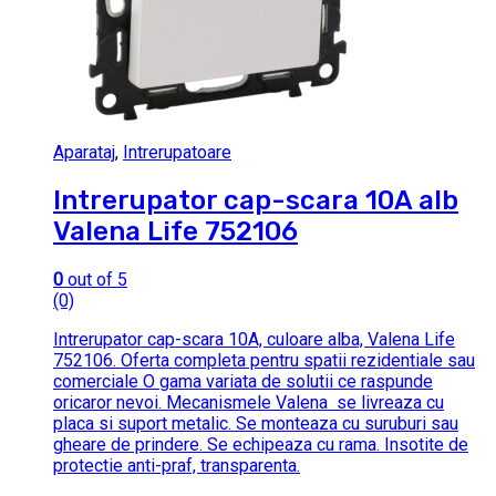
Aparataj
,
Intrerupatoare
Intrerupator cap-scara 10A alb
Valena Life 752106
0
out of 5
(0)
Intrerupator cap-scara 10A, culoare alba, Valena Life
752106. Oferta completa pentru spatii rezidentiale sau
comerciale O gama variata de solutii ce raspunde
oricaror nevoi. Mecanismele Valena se livreaza cu
placa si suport metalic. Se monteaza cu suruburi sau
gheare de prindere. Se echipeaza cu rama. Insotite de
protectie anti-praf, transparenta.