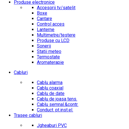
Produse electronice
Accesorii tv/satelit
Boxe
Cantare
Control acces
Lanterne
Multimetre/testere
Produse cu LCD
Sonerii
Statii meteo
Termostate
Aromaterapie
Cabluri
Cablu alarma
Cablu coaxial
Cablu de date
Cablu de joasa tens.
Cablu semnal.&contr.
Conduct. pt.inst.el.
Trasee cabluri
Jgheaburi PVC