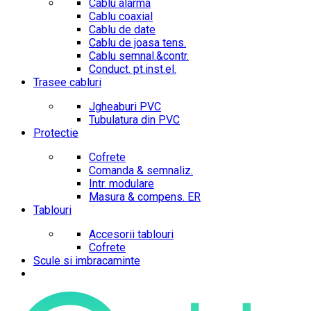
Cablu alarma
Cablu coaxial
Cablu de date
Cablu de joasa tens.
Cablu semnal.&contr.
Conduct. pt.inst.el.
Trasee cabluri
Jgheaburi PVC
Tubulatura din PVC
Protectie
Cofrete
Comanda & semnaliz.
Intr. modulare
Masura & compens. ER
Tablouri
Accesorii tablouri
Cofrete
Scule si imbracaminte