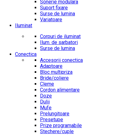
Sonerie modulara
Suport fixare
Surse de lumina
Variatoare
Iluminat
Corpuri de iluminat
Ilum. de sarbatori
Surse de lumina
Conectica
Accesorii conectica
Adaptoare
Bloc multipriza
Bride/coliere
Cleme
Cordon alimentare
Doze
Dulii
Mufe
Prelungitoare
Presetupe
Prize programabile
Stechere/cuple