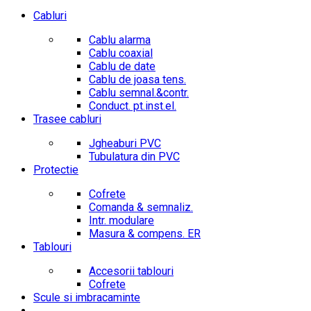
Cabluri
Cablu alarma
Cablu coaxial
Cablu de date
Cablu de joasa tens.
Cablu semnal.&contr.
Conduct. pt.inst.el.
Trasee cabluri
Jgheaburi PVC
Tubulatura din PVC
Protectie
Cofrete
Comanda & semnaliz.
Intr. modulare
Masura & compens. ER
Tablouri
Accesorii tablouri
Cofrete
Scule si imbracaminte