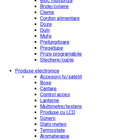
Bloc multipriza
Bride/coliere
Cleme
Cordon alimentare
Doze
Dulii
Mufe
Prelungitoare
Presetupe
Prize programabile
Stechere/cuple
Produse electronice
Accesorii tv/satelit
Boxe
Cantare
Control acces
Lanterne
Multimetre/testere
Produse cu LCD
Sonerii
Statii meteo
Termostate
Aromaterapie