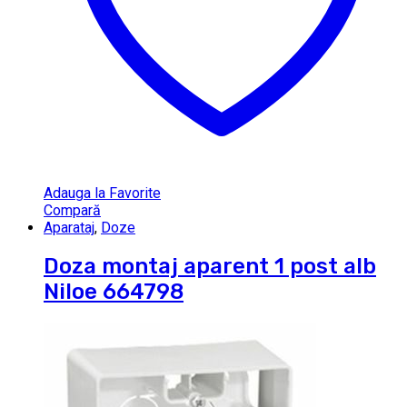
Adauga la Favorite
Compară
Aparataj
,
Doze
Doza montaj aparent 1 post alb
Niloe 664798