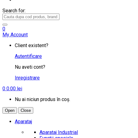
Search for:
0
My Account
Client existent?
Autentificare
Nu aveti cont?
Inregistrare
0
0.00
lei
Nu ai niciun produs în coș.
Open
Close
Aparataj
Aparataj Industrial