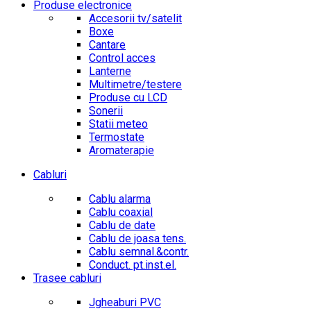
Produse electronice
Accesorii tv/satelit
Boxe
Cantare
Control acces
Lanterne
Multimetre/testere
Produse cu LCD
Sonerii
Statii meteo
Termostate
Aromaterapie
Cabluri
Cablu alarma
Cablu coaxial
Cablu de date
Cablu de joasa tens.
Cablu semnal.&contr.
Conduct. pt.inst.el.
Trasee cabluri
Jgheaburi PVC