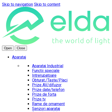
Skip to navigation
Skip to content
Open
Close
Aparataj
Aparataj Industrial
Functii speciale
Intrerupatoare
Obturat./Taste/Placi
Prize AV/difuzor
Prize date/telefon
Prize de forta
Prize tv
Rame de ornament
Senzori aparataj