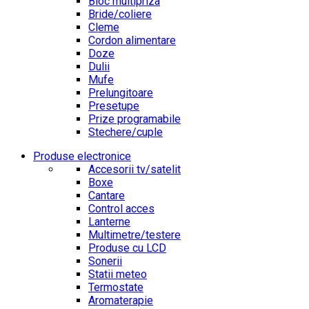
Bloc multipriza
Bride/coliere
Cleme
Cordon alimentare
Doze
Dulii
Mufe
Prelungitoare
Presetupe
Prize programabile
Stechere/cuple
Produse electronice
Accesorii tv/satelit
Boxe
Cantare
Control acces
Lanterne
Multimetre/testere
Produse cu LCD
Sonerii
Statii meteo
Termostate
Aromaterapie