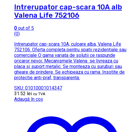
Intrerupator cap-scara 10A alb
Valena Life 752106
0
out of 5
(0)
Intrerupator cap-scara 10A, culoare alba, Valena Life
752106. Oferta completa pentru spatii rezidentiale sau
comerciale O gama variata de solutii ce raspunde
oricaror nevoi. Mecanismele Valena se livreaza cu
placa si suport metalic. Se monteaza cu suruburi sau
gheare de prindere. Se echipeaza cu rama. Insotite de
protectie anti-praf, transparenta.
SKU: 01010001014347
31.52
lei
cu TVA
Adaugă în coș