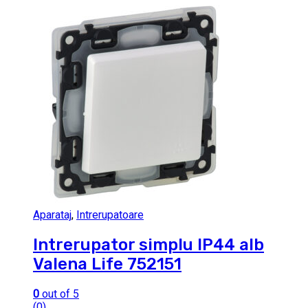
Aparataj
,
Intrerupatoare
Intrerupator simplu IP44 alb
Valena Life 752151
0
out of 5
(0)