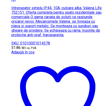
Intrerupator simplu IP44, 10A, culoare alba, Valena Life
752151. Oferta completa pentru spatii rezidentiale sau
comerciale O gama variata de solutii ce raspunde
oricaror nevoi. Mecanismele Valena se livreaza cu
placa si suport metalic. Se monteaza cu suruburi sau
gheare de prindere. Se echipeaza cu rama. Insotite de
protecţie anti-praf, transparenta.
SKU: 01010001014378
51.86
lei
cu TVA
Adaugă în coș