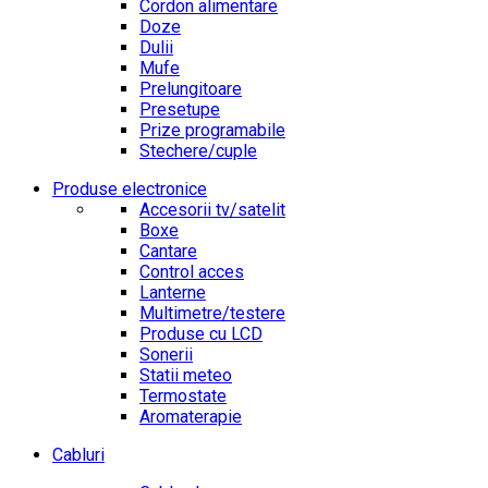
Cordon alimentare
Doze
Dulii
Mufe
Prelungitoare
Presetupe
Prize programabile
Stechere/cuple
Produse electronice
Accesorii tv/satelit
Boxe
Cantare
Control acces
Lanterne
Multimetre/testere
Produse cu LCD
Sonerii
Statii meteo
Termostate
Aromaterapie
Cabluri