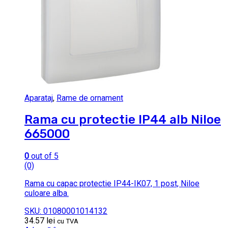
Aparataj
,
Rame de ornament
Rama cu protectie IP44 alb Niloe
665000
0
out of 5
(0)
Rama cu capac protectie IP44-IK07, 1 post, Niloe
culoare alba.
SKU: 01080001014132
34.57
lei
cu TVA