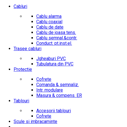
Cabluri
Cablu alarma
Cablu coaxial
Cablu de date
Cablu de joasa tens.
Cablu semnal.&contr.
Conduct. pt.inst.el.
Trasee cabluri
Jgheaburi PVC
Tubulatura din PVC
Protectie
Cofrete
Comanda & semnaliz.
Intr. modulare
Masura & compens. ER
Tablouri
Accesorii tablouri
Cofrete
Scule si imbracaminte