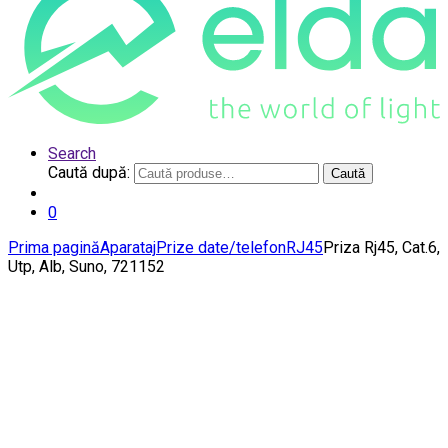
Search
Caută după:
Caută
0
Prima pagină
Aparataj
Prize date/telefon
RJ45
Priza Rj45, Cat.6,
Utp, Alb, Suno, 721152