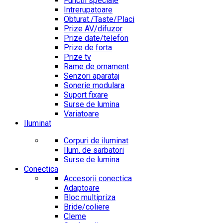
Functii speciale
Intrerupatoare
Obturat./Taste/Placi
Prize AV/difuzor
Prize date/telefon
Prize de forta
Prize tv
Rame de ornament
Senzori aparataj
Sonerie modulara
Suport fixare
Surse de lumina
Variatoare
Iluminat
Corpuri de iluminat
Ilum. de sarbatori
Surse de lumina
Conectica
Accesorii conectica
Adaptoare
Bloc multipriza
Bride/coliere
Cleme