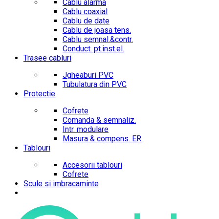
Cablu alarma
Cablu coaxial
Cablu de date
Cablu de joasa tens.
Cablu semnal.&contr.
Conduct. pt.inst.el.
Trasee cabluri
Jgheaburi PVC
Tubulatura din PVC
Protectie
Cofrete
Comanda & semnaliz.
Intr. modulare
Masura & compens. ER
Tablouri
Accesorii tablouri
Cofrete
Scule si imbracaminte