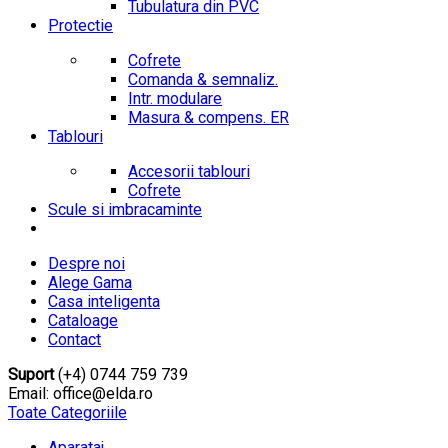
Tubulatura din PVC
Protectie
Cofrete
Comanda & semnaliz.
Intr. modulare
Masura & compens. ER
Tablouri
Accesorii tablouri
Cofrete
Scule si imbracaminte
Despre noi
Alege Gama
Casa inteligenta
Cataloage
Contact
Suport
(+4) 0744 759 739
Email: office@elda.ro
Toate Categoriile
Aparataj