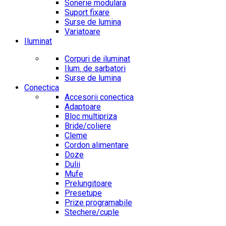
Sonerie modulara
Suport fixare
Surse de lumina
Variatoare
Iluminat
Corpuri de iluminat
Ilum. de sarbatori
Surse de lumina
Conectica
Accesorii conectica
Adaptoare
Bloc multipriza
Bride/coliere
Cleme
Cordon alimentare
Doze
Dulii
Mufe
Prelungitoare
Presetupe
Prize programabile
Stechere/cuple