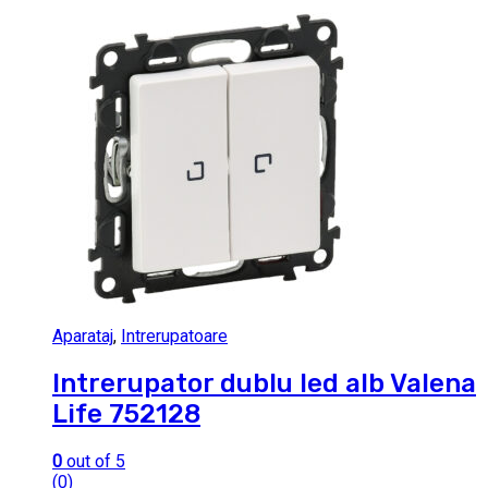
Aparataj
,
Intrerupatoare
Intrerupator dublu led alb Valena
Life 752128
0
out of 5
(0)