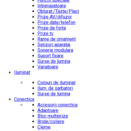
Functii speciale
Intrerupatoare
Obturat./Taste/Placi
Prize AV/difuzor
Prize date/telefon
Prize de forta
Prize tv
Rame de ornament
Senzori aparataj
Sonerie modulara
Suport fixare
Surse de lumina
Variatoare
Iluminat
Corpuri de iluminat
Ilum. de sarbatori
Surse de lumina
Conectica
Accesorii conectica
Adaptoare
Bloc multipriza
Bride/coliere
Cleme