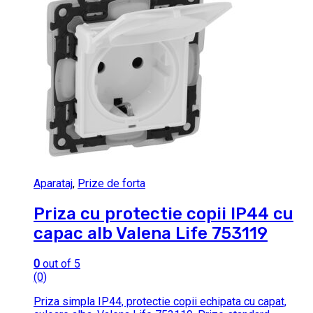
Aparataj
,
Prize de forta
Priza cu protectie copii IP44 cu
capac alb Valena Life 753119
0
out of 5
(0)
Priza simpla IP44, protectie copii echipata cu capat,