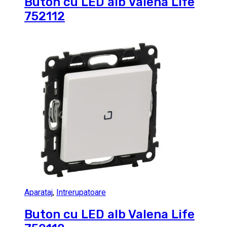
Buton cu LED alb Valena Life
752112
Aparataj
,
Intrerupatoare
Buton cu LED alb Valena Life