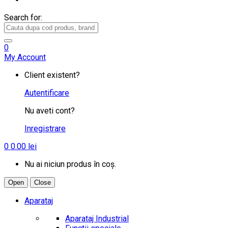
Search for:
0
My Account
Client existent?
Autentificare
Nu aveti cont?
Inregistrare
0
0.00
lei
Nu ai niciun produs în coș.
Open
Close
Aparataj
Aparataj Industrial