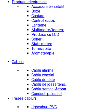
Produse electronice
Accesorii tv/satelit
Boxe
Cantare
Control acces
Lanterne
Multimetre/testere
Produse cu LCD
Sonerii
Statii meteo
Termostate
Aromaterapie
Cabluri
Cablu alarma
Cablu coaxial
Cablu de date
Cablu de joasa tens.
Cablu semnal.&contr.
Conduct. pt.inst.el.
Trasee cabluri
Jgheaburi PVC