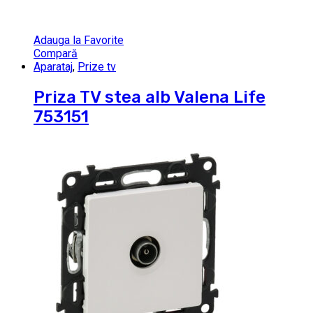
Adauga la Favorite
Compară
Aparataj
,
Prize tv
Priza TV stea alb Valena Life
753151