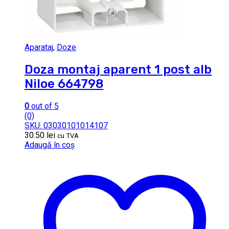
Aparataj
,
Doze
Doza montaj aparent 1 post alb
Niloe 664798
0
out of 5
(0)
SKU: 03030101014107
30.50
lei
cu TVA
Adaugă în coș