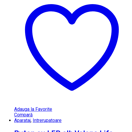
Adauga la Favorite
Compară
Aparataj
,
Intrerupatoare