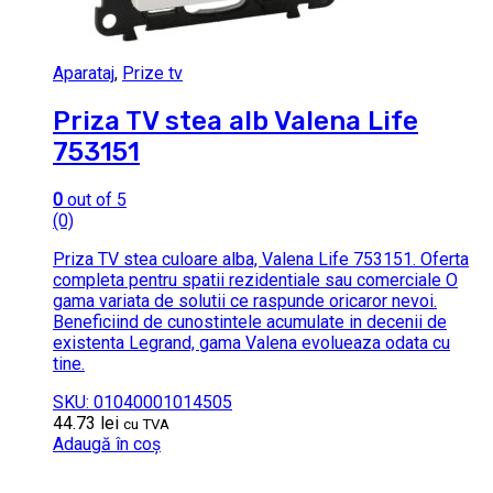
Aparataj
,
Prize tv
Priza TV stea alb Valena Life
753151
0
out of 5
(0)
Priza TV stea culoare alba, Valena Life 753151. Oferta
completa pentru spatii rezidentiale sau comerciale O
gama variata de solutii ce raspunde oricaror nevoi.
Beneficiind de cunostintele acumulate in decenii de
existenta Legrand, gama Valena evolueaza odata cu
tine.
SKU: 01040001014505
44.73
lei
cu TVA
Adaugă în coș