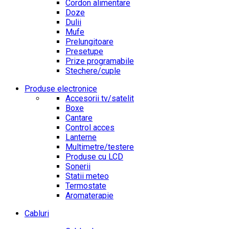
Cordon alimentare
Doze
Dulii
Mufe
Prelungitoare
Presetupe
Prize programabile
Stechere/cuple
Produse electronice
Accesorii tv/satelit
Boxe
Cantare
Control acces
Lanterne
Multimetre/testere
Produse cu LCD
Sonerii
Statii meteo
Termostate
Aromaterapie
Cabluri