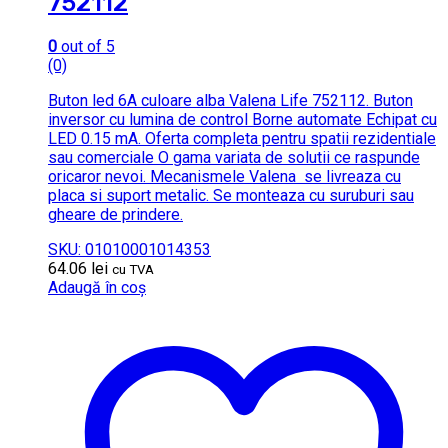
752112
0
out of 5
(0)
Buton led 6A culoare alba Valena Life 752112. Buton
inversor cu lumina de control Borne automate Echipat cu
LED 0.15 mA. Oferta completa pentru spatii rezidentiale
sau comerciale O gama variata de solutii ce raspunde
oricaror nevoi. Mecanismele Valena se livreaza cu
placa si suport metalic. Se monteaza cu suruburi sau
gheare de prindere.
SKU: 01010001014353
64.06
lei
cu TVA
Adaugă în coș