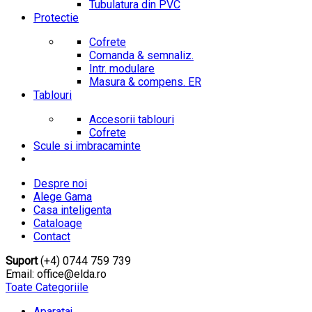
Tubulatura din PVC
Protectie
Cofrete
Comanda & semnaliz.
Intr. modulare
Masura & compens. ER
Tablouri
Accesorii tablouri
Cofrete
Scule si imbracaminte
Despre noi
Alege Gama
Casa inteligenta
Cataloage
Contact
Suport
(+4) 0744 759 739
Email: office@elda.ro
Toate Categoriile
Aparataj