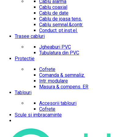
Cablu alarma
Cablu coaxial
Cablu de date
Cablu de joasa tens.
Cablu semnal.&contr.
Conduct. pt.inst.el.
Trasee cabluri
Jgheaburi PVC
Tubulatura din PVC
Protectie
Cofrete
Comanda & semnaliz.
Intr. modulare
Masura & compens. ER
Tablouri
Accesorii tablouri
Cofrete
Scule si imbracaminte