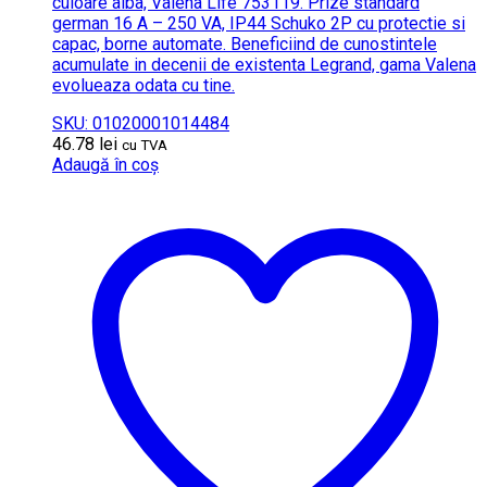
culoare alba, Valena Life 753119. Prize standard
german 16 A – 250 VA, IP44 Schuko 2P cu protectie si
capac, borne automate. Beneficiind de cunostintele
acumulate in decenii de existenta Legrand, gama Valena
evolueaza odata cu tine.
SKU: 01020001014484
46.78
lei
cu TVA
Adaugă în coș