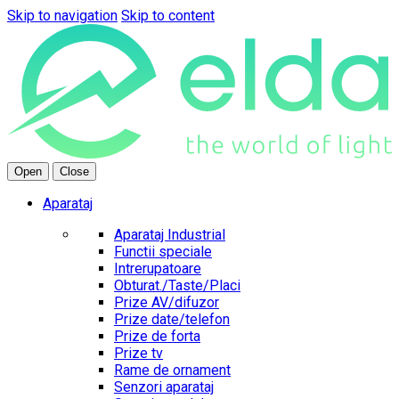
Skip to navigation
Skip to content
Open
Close
Aparataj
Aparataj Industrial
Functii speciale
Intrerupatoare
Obturat./Taste/Placi
Prize AV/difuzor
Prize date/telefon
Prize de forta
Prize tv
Rame de ornament
Senzori aparataj