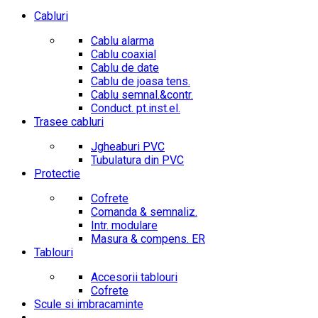
Cabluri
Cablu alarma
Cablu coaxial
Cablu de date
Cablu de joasa tens.
Cablu semnal.&contr.
Conduct. pt.inst.el.
Trasee cabluri
Jgheaburi PVC
Tubulatura din PVC
Protectie
Cofrete
Comanda & semnaliz.
Intr. modulare
Masura & compens. ER
Tablouri
Accesorii tablouri
Cofrete
Scule si imbracaminte