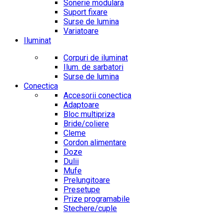
Sonerie modulara
Suport fixare
Surse de lumina
Variatoare
Iluminat
Corpuri de iluminat
Ilum. de sarbatori
Surse de lumina
Conectica
Accesorii conectica
Adaptoare
Bloc multipriza
Bride/coliere
Cleme
Cordon alimentare
Doze
Dulii
Mufe
Prelungitoare
Presetupe
Prize programabile
Stechere/cuple