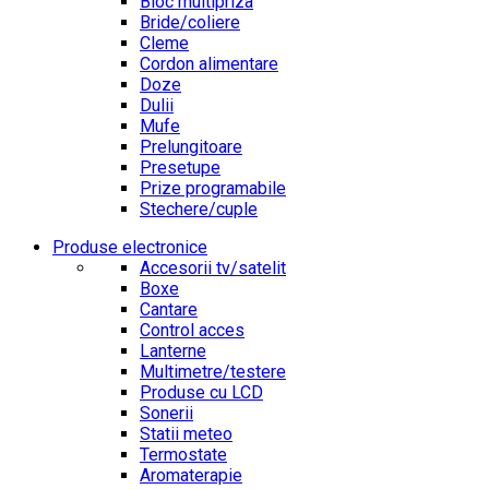
Bloc multipriza
Bride/coliere
Cleme
Cordon alimentare
Doze
Dulii
Mufe
Prelungitoare
Presetupe
Prize programabile
Stechere/cuple
Produse electronice
Accesorii tv/satelit
Boxe
Cantare
Control acces
Lanterne
Multimetre/testere
Produse cu LCD
Sonerii
Statii meteo
Termostate
Aromaterapie