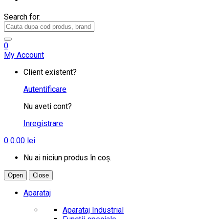
Search for:
0
My Account
Client existent?
Autentificare
Nu aveti cont?
Inregistrare
0
0.00
lei
Nu ai niciun produs în coș.
Open
Close
Aparataj
Aparataj Industrial