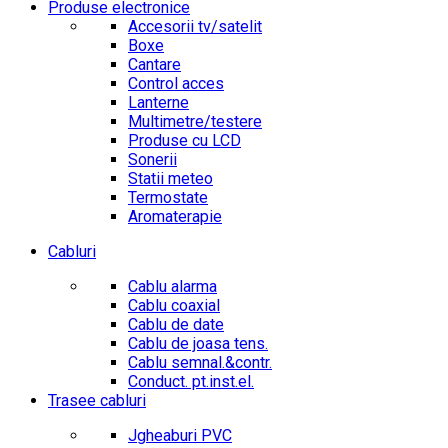
Produse electronice
Accesorii tv/satelit
Boxe
Cantare
Control acces
Lanterne
Multimetre/testere
Produse cu LCD
Sonerii
Statii meteo
Termostate
Aromaterapie
Cabluri
Cablu alarma
Cablu coaxial
Cablu de date
Cablu de joasa tens.
Cablu semnal.&contr.
Conduct. pt.inst.el.
Trasee cabluri
Jgheaburi PVC