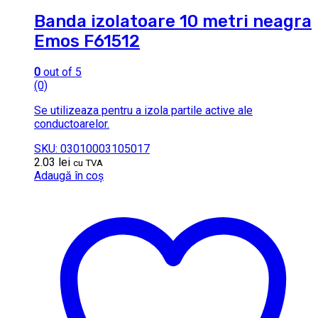
Banda izolatoare 10 metri neagra
Emos F61512
0
out of 5
(0)
Se utilizeaza pentru a izola partile active ale
conductoarelor.
SKU: 03010003105017
2.03
lei
cu TVA
Adaugă în coș