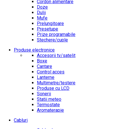
Cordon alimentare
Doze
Dulii
Mufe
Prelungitoare
Presetupe
Prize programabile
Stechere/cuple
Produse electronice
Accesorii tv/satelit
Boxe
Cantare
Control acces
Lanterne
Multimetre/testere
Produse cu LCD
Sonerii
Statii meteo
Termostate
Aromaterapie
Cabluri