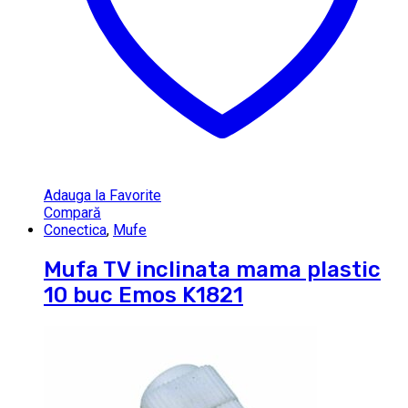
Adauga la Favorite
Compară
Conectica
,
Mufe
Mufa TV inclinata mama plastic
10 buc Emos K1821