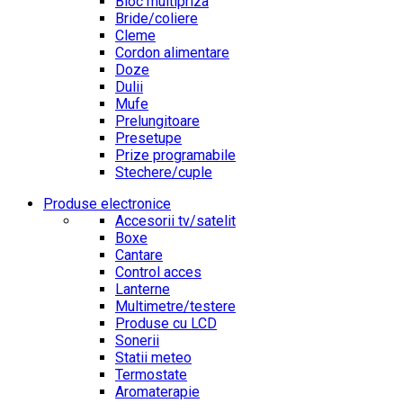
Bloc multipriza
Bride/coliere
Cleme
Cordon alimentare
Doze
Dulii
Mufe
Prelungitoare
Presetupe
Prize programabile
Stechere/cuple
Produse electronice
Accesorii tv/satelit
Boxe
Cantare
Control acces
Lanterne
Multimetre/testere
Produse cu LCD
Sonerii
Statii meteo
Termostate
Aromaterapie