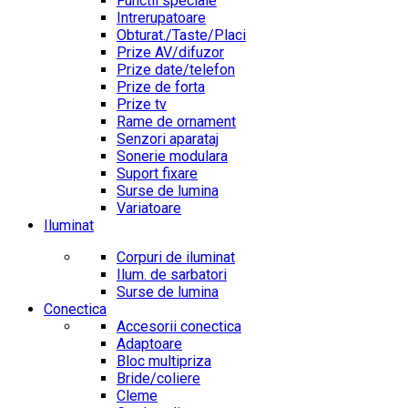
Functii speciale
Intrerupatoare
Obturat./Taste/Placi
Prize AV/difuzor
Prize date/telefon
Prize de forta
Prize tv
Rame de ornament
Senzori aparataj
Sonerie modulara
Suport fixare
Surse de lumina
Variatoare
Iluminat
Corpuri de iluminat
Ilum. de sarbatori
Surse de lumina
Conectica
Accesorii conectica
Adaptoare
Bloc multipriza
Bride/coliere
Cleme