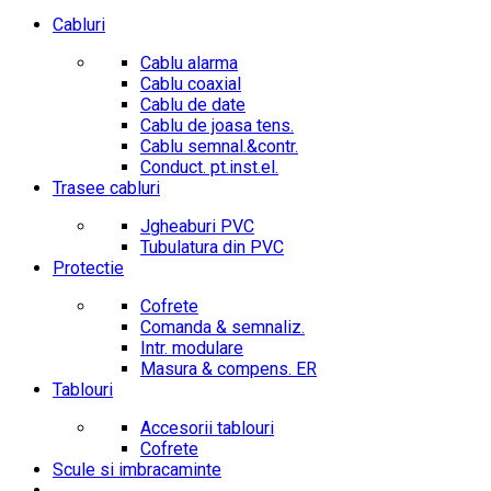
Cabluri
Cablu alarma
Cablu coaxial
Cablu de date
Cablu de joasa tens.
Cablu semnal.&contr.
Conduct. pt.inst.el.
Trasee cabluri
Jgheaburi PVC
Tubulatura din PVC
Protectie
Cofrete
Comanda & semnaliz.
Intr. modulare
Masura & compens. ER
Tablouri
Accesorii tablouri
Cofrete
Scule si imbracaminte