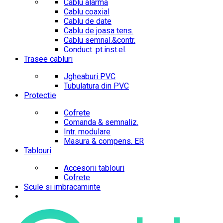
Cablu alarma
Cablu coaxial
Cablu de date
Cablu de joasa tens.
Cablu semnal.&contr.
Conduct. pt.inst.el.
Trasee cabluri
Jgheaburi PVC
Tubulatura din PVC
Protectie
Cofrete
Comanda & semnaliz.
Intr. modulare
Masura & compens. ER
Tablouri
Accesorii tablouri
Cofrete
Scule si imbracaminte