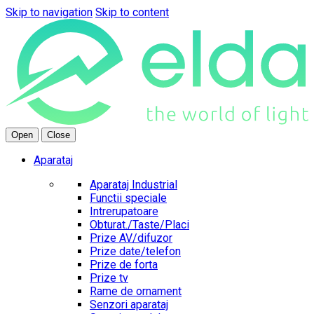
Skip to navigation
Skip to content
Open
Close
Aparataj
Aparataj Industrial
Functii speciale
Intrerupatoare
Obturat./Taste/Placi
Prize AV/difuzor
Prize date/telefon
Prize de forta
Prize tv
Rame de ornament
Senzori aparataj