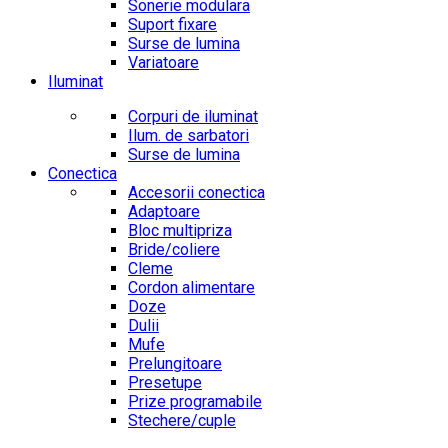
Sonerie modulara
Suport fixare
Surse de lumina
Variatoare
Iluminat
Corpuri de iluminat
Ilum. de sarbatori
Surse de lumina
Conectica
Accesorii conectica
Adaptoare
Bloc multipriza
Bride/coliere
Cleme
Cordon alimentare
Doze
Dulii
Mufe
Prelungitoare
Presetupe
Prize programabile
Stechere/cuple