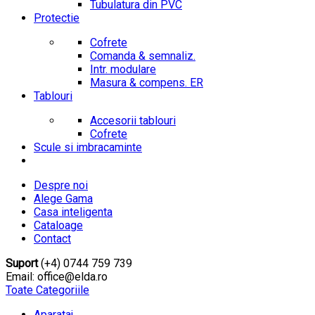
Tubulatura din PVC
Protectie
Cofrete
Comanda & semnaliz.
Intr. modulare
Masura & compens. ER
Tablouri
Accesorii tablouri
Cofrete
Scule si imbracaminte
Despre noi
Alege Gama
Casa inteligenta
Cataloage
Contact
Suport
(+4) 0744 759 739
Email: office@elda.ro
Toate Categoriile
Aparataj