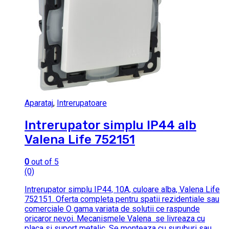
Aparataj
,
Intrerupatoare
Intrerupator simplu IP44 alb
Valena Life 752151
0
out of 5
(0)
Intrerupator simplu IP44, 10A, culoare alba, Valena Life
752151. Oferta completa pentru spatii rezidentiale sau
comerciale O gama variata de solutii ce raspunde
oricaror nevoi. Mecanismele Valena se livreaza cu
placa si suport metalic. Se monteaza cu suruburi sau