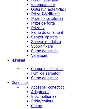
Functii speciale
Intrerupatoare
Obturat./Taste/Placi
Prize AV/difuzor
Prize date/telefon
Prize de forta
Prize tv
Rame de ornament
Senzori aparataj
Sonerie modulara
Suport fixare
Surse de lumina
Variatoare
Iluminat
Corpuri de iluminat
Ilum. de sarbatori
Surse de lumina
Conectica
Accesorii conectica
Adaptoare
Bloc multipriza
Bride/coliere
Cleme