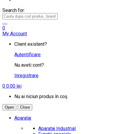
Search for:
0
My Account
Client existent?
Autentificare
Nu aveti cont?
Inregistrare
0
0.00
lei
Nu ai niciun produs în coș.
Open
Close
Aparataj
Aparataj Industrial