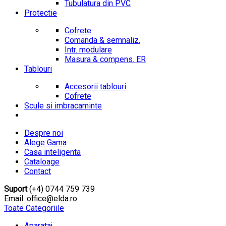
Tubulatura din PVC
Protectie
Cofrete
Comanda & semnaliz.
Intr. modulare
Masura & compens. ER
Tablouri
Accesorii tablouri
Cofrete
Scule si imbracaminte
Despre noi
Alege Gama
Casa inteligenta
Cataloage
Contact
Suport
(+4) 0744 759 739
Email: office@elda.ro
Toate Categoriile
Aparataj