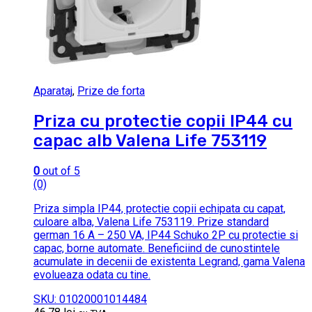
Aparataj
,
Prize de forta
Priza cu protectie copii IP44 cu
capac alb Valena Life 753119
0
out of 5
(0)
Priza simpla IP44, protectie copii echipata cu capat,
culoare alba, Valena Life 753119. Prize standard
german 16 A – 250 VA, IP44 Schuko 2P cu protectie si
capac, borne automate. Beneficiind de cunostintele
acumulate in decenii de existenta Legrand, gama Valena
evolueaza odata cu tine.
SKU: 01020001014484