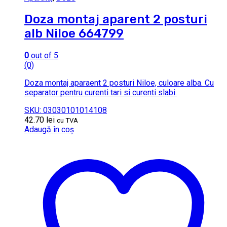
Doza montaj aparent 2 posturi
alb Niloe 664799
0
out of 5
(0)
Doza montaj aparaent 2 posturi Niloe, culoare alba. Cu
separator pentru curenti tari si curenti slabi.
SKU: 03030101014108
42.70
lei
cu TVA
Adaugă în coș