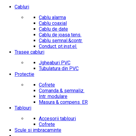
Cabluri
Cablu alarma
Cablu coaxial
Cablu de date
Cablu de joasa tens.
Cablu semnal.&contr.
Conduct. pt.inst.el.
Trasee cabluri
Jgheaburi PVC
Tubulatura din PVC
Protectie
Cofrete
Comanda & semnaliz.
Intr. modulare
Masura & compens. ER
Tablouri
Accesorii tablouri
Cofrete
Scule si imbracaminte