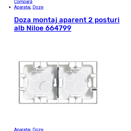
Compară
Aparataj
,
Doze
Doza montaj aparent 2 posturi
alb Niloe 664799
Aparataj
,
Doze