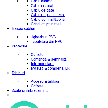
Cablu alarma
Cablu coaxial
Cablu de date
Cablu de joasa tens.
Cablu semnal.&contr.
Conduct. pt.inst.el.
Trasee cabluri
Jgheaburi PVC
Tubulatura din PVC
Protectie
Cofrete
Comanda & semnaliz.
Intr. modulare
Masura & compens. ER
Tablouri
Accesorii tablouri
Cofrete
Scule si imbracaminte