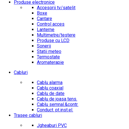
Produse electronice
Accesorii tv/satelit
Boxe
Cantare
Control acces
Lanterne
Multimetre/testere
Produse cu LCD
Sonerii
Statii meteo
Termostate
Aromaterapie
Cabluri
Cablu alarma
Cablu coaxial
Cablu de date
Cablu de joasa tens.
Cablu semnal.&contr.
Conduct. pt.inst.el.
Trasee cabluri
Jgheaburi PVC