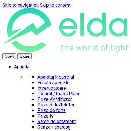
Skip to navigation
Skip to content
Open
Close
Aparataj
Aparataj Industrial
Functii speciale
Intrerupatoare
Obturat./Taste/Placi
Prize AV/difuzor
Prize date/telefon
Prize de forta
Prize tv
Rame de ornament
Senzori aparataj