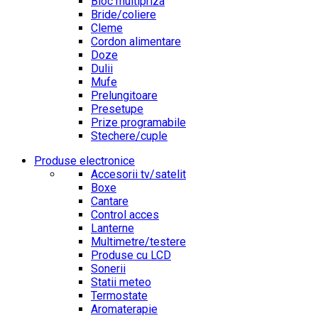
Bloc multipriza
Bride/coliere
Cleme
Cordon alimentare
Doze
Dulii
Mufe
Prelungitoare
Presetupe
Prize programabile
Stechere/cuple
Produse electronice
Accesorii tv/satelit
Boxe
Cantare
Control acces
Lanterne
Multimetre/testere
Produse cu LCD
Sonerii
Statii meteo
Termostate
Aromaterapie