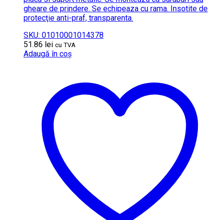
gheare de prindere. Se echipeaza cu rama. Insotite de
protecţie anti-praf, transparenta.
SKU: 01010001014378
51.86
lei
cu TVA
Adaugă în coș