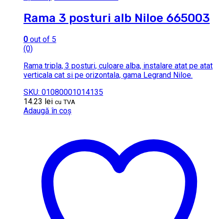
Rama 3 posturi alb Niloe 665003
0
out of 5
(0)
Rama tripla, 3 posturi, culoare alba, instalare atat pe atat
verticala cat si pe orizontala, gama Legrand Niloe.
SKU: 01080001014135
14.23
lei
cu TVA
Adaugă în coș