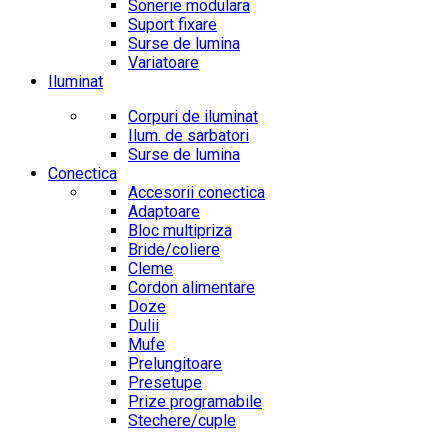
Sonerie modulara
Suport fixare
Surse de lumina
Variatoare
Iluminat
Corpuri de iluminat
Ilum. de sarbatori
Surse de lumina
Conectica
Accesorii conectica
Adaptoare
Bloc multipriza
Bride/coliere
Cleme
Cordon alimentare
Doze
Dulii
Mufe
Prelungitoare
Presetupe
Prize programabile
Stechere/cuple