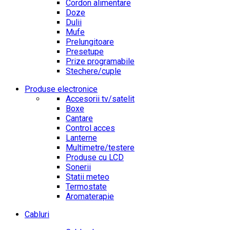
Cordon alimentare
Doze
Dulii
Mufe
Prelungitoare
Presetupe
Prize programabile
Stechere/cuple
Produse electronice
Accesorii tv/satelit
Boxe
Cantare
Control acces
Lanterne
Multimetre/testere
Produse cu LCD
Sonerii
Statii meteo
Termostate
Aromaterapie
Cabluri