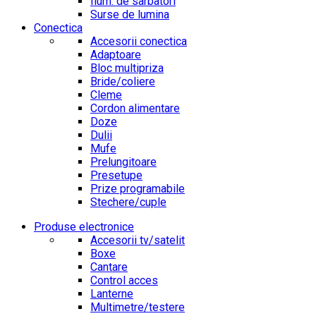
Ilum. de sarbatori
Surse de lumina
Conectica
Accesorii conectica
Adaptoare
Bloc multipriza
Bride/coliere
Cleme
Cordon alimentare
Doze
Dulii
Mufe
Prelungitoare
Presetupe
Prize programabile
Stechere/cuple
Produse electronice
Accesorii tv/satelit
Boxe
Cantare
Control acces
Lanterne
Multimetre/testere