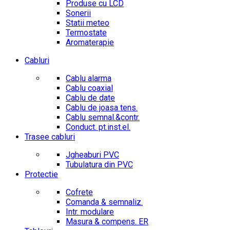
Produse cu LCD
Sonerii
Statii meteo
Termostate
Aromaterapie
Cabluri
Cablu alarma
Cablu coaxial
Cablu de date
Cablu de joasa tens.
Cablu semnal.&contr.
Conduct. pt.inst.el.
Trasee cabluri
Jgheaburi PVC
Tubulatura din PVC
Protectie
Cofrete
Comanda & semnaliz.
Intr. modulare
Masura & compens. ER