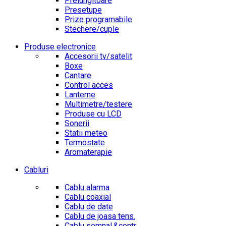
Prelungitoare
Presetupe
Prize programabile
Stechere/cuple
Produse electronice
Accesorii tv/satelit
Boxe
Cantare
Control acces
Lanterne
Multimetre/testere
Produse cu LCD
Sonerii
Statii meteo
Termostate
Aromaterapie
Cabluri
Cablu alarma
Cablu coaxial
Cablu de date
Cablu de joasa tens.
Cablu semnal.&contr.