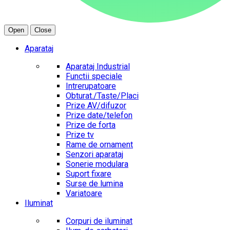
Open
Close
Aparataj
Aparataj Industrial
Functii speciale
Intrerupatoare
Obturat./Taste/Placi
Prize AV/difuzor
Prize date/telefon
Prize de forta
Prize tv
Rame de ornament
Senzori aparataj
Sonerie modulara
Suport fixare
Surse de lumina
Variatoare
Iluminat
Corpuri de iluminat