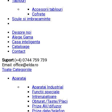
Tablouri
Accesorii tablouri
Cofrete
Scule si imbracaminte
Despre noi
Alege Gama
Casa inteligenta
Cataloage
Contact
Suport
(+4) 0744 759 739
Email: office@elda.ro
Toate Categoriile
Aparataj
Aparataj Industrial
Functii speciale
Intrerupatoare
Obturat./Taste/Placi
Prize AV/difuzor
Prize date/telefon