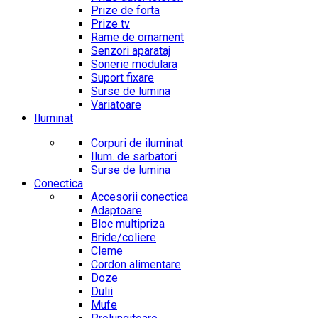
Prize de forta
Prize tv
Rame de ornament
Senzori aparataj
Sonerie modulara
Suport fixare
Surse de lumina
Variatoare
Iluminat
Corpuri de iluminat
Ilum. de sarbatori
Surse de lumina
Conectica
Accesorii conectica
Adaptoare
Bloc multipriza
Bride/coliere
Cleme
Cordon alimentare
Doze
Dulii
Mufe