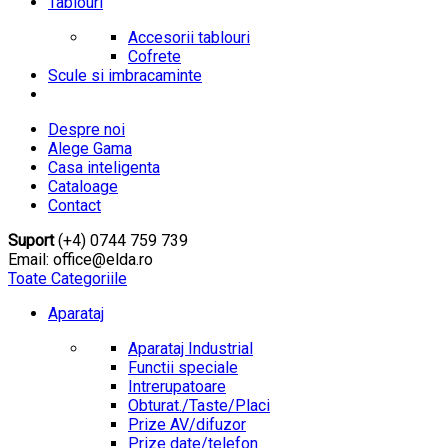
Tablouri
Accesorii tablouri
Cofrete
Scule si imbracaminte
Despre noi
Alege Gama
Casa inteligenta
Cataloage
Contact
Suport
(+4) 0744 759 739
Email: office@elda.ro
Toate Categoriile
Aparataj
Aparataj Industrial
Functii speciale
Intrerupatoare
Obturat./Taste/Placi
Prize AV/difuzor
Prize date/telefon