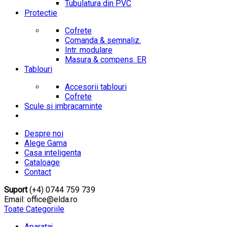
Tubulatura din PVC
Protectie
Cofrete
Comanda & semnaliz.
Intr. modulare
Masura & compens. ER
Tablouri
Accesorii tablouri
Cofrete
Scule si imbracaminte
Despre noi
Alege Gama
Casa inteligenta
Cataloage
Contact
Suport
(+4) 0744 759 739
Email: office@elda.ro
Toate Categoriile
Aparataj