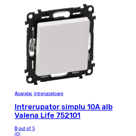
Aparataj
,
Intrerupatoare
Intrerupator simplu 10A alb
Valena Life 752101
0
out of 5
(0)