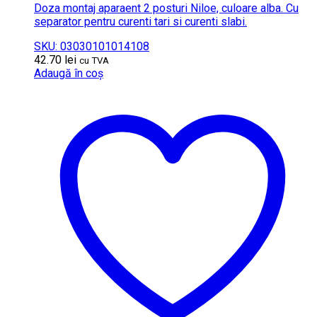
Doza montaj aparaent 2 posturi Niloe, culoare alba. Cu
separator pentru curenti tari si curenti slabi.
SKU: 03030101014108
42.70
lei
cu TVA
Adaugă în coș