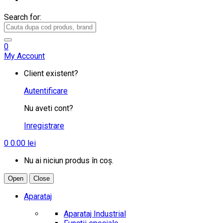
Search for:
0
My Account
Client existent?
Autentificare
Nu aveti cont?
Inregistrare
0
0.00
lei
Nu ai niciun produs în coș.
Open
Close
Aparataj
Aparataj Industrial