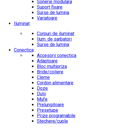
Sonerie modulara
Suport fixare
Surse de lumina
Variatoare
Iluminat
Corpuri de iluminat
Ilum. de sarbatori
Surse de lumina
Conectica
Accesorii conectica
Adaptoare
Bloc multipriza
Bride/coliere
Cleme
Cordon alimentare
Doze
Dulii
Mufe
Prelungitoare
Presetupe
Prize programabile
Stechere/cuple