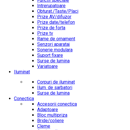
Functii speciale
Intrerupatoare
Obturat./Taste/Placi
Prize AV/difuzor
Prize date/telefon
Prize de forta
Prize tv
Rame de ornament
Senzori aparataj
Sonerie modulara
Suport fixare
Surse de lumina
Variatoare
Iluminat
Corpuri de iluminat
Ilum. de sarbatori
Surse de lumina
Conectica
Accesorii conectica
Adaptoare
Bloc multipriza
Bride/coliere
Cleme