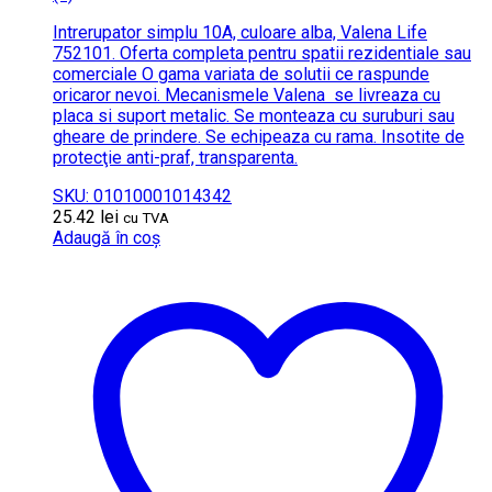
Intrerupator simplu 10A, culoare alba, Valena Life
752101. Oferta completa pentru spatii rezidentiale sau
comerciale O gama variata de solutii ce raspunde
oricaror nevoi. Mecanismele Valena se livreaza cu
placa si suport metalic. Se monteaza cu suruburi sau
gheare de prindere. Se echipeaza cu rama. Insotite de
protecţie anti-praf, transparenta.
SKU: 01010001014342
25.42
lei
cu TVA
Adaugă în coș