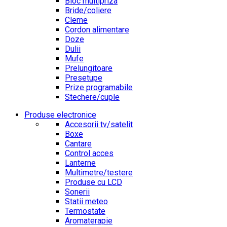
Bloc multipriza
Bride/coliere
Cleme
Cordon alimentare
Doze
Dulii
Mufe
Prelungitoare
Presetupe
Prize programabile
Stechere/cuple
Produse electronice
Accesorii tv/satelit
Boxe
Cantare
Control acces
Lanterne
Multimetre/testere
Produse cu LCD
Sonerii
Statii meteo
Termostate
Aromaterapie