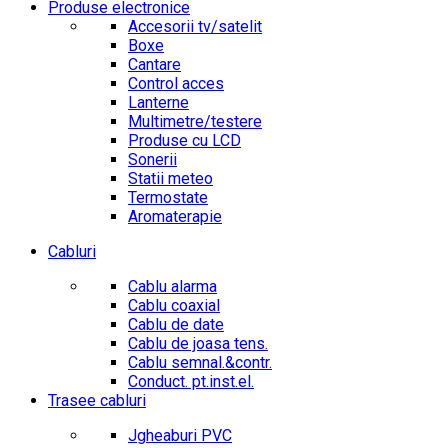
Produse electronice
Accesorii tv/satelit
Boxe
Cantare
Control acces
Lanterne
Multimetre/testere
Produse cu LCD
Sonerii
Statii meteo
Termostate
Aromaterapie
Cabluri
Cablu alarma
Cablu coaxial
Cablu de date
Cablu de joasa tens.
Cablu semnal.&contr.
Conduct. pt.inst.el.
Trasee cabluri
Jgheaburi PVC