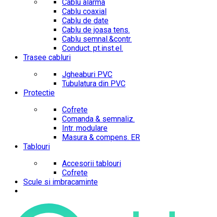
Cablu alarma
Cablu coaxial
Cablu de date
Cablu de joasa tens.
Cablu semnal.&contr.
Conduct. pt.inst.el.
Trasee cabluri
Jgheaburi PVC
Tubulatura din PVC
Protectie
Cofrete
Comanda & semnaliz.
Intr. modulare
Masura & compens. ER
Tablouri
Accesorii tablouri
Cofrete
Scule si imbracaminte