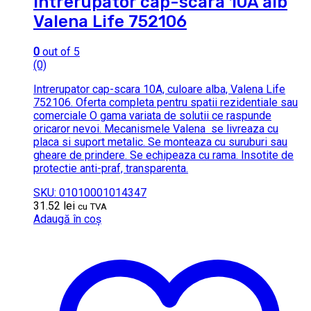
Intrerupator cap-scara 10A alb
Valena Life 752106
0
out of 5
(0)
Intrerupator cap-scara 10A, culoare alba, Valena Life
752106. Oferta completa pentru spatii rezidentiale sau
comerciale O gama variata de solutii ce raspunde
oricaror nevoi. Mecanismele Valena se livreaza cu
placa si suport metalic. Se monteaza cu suruburi sau
gheare de prindere. Se echipeaza cu rama. Insotite de
protectie anti-praf, transparenta.
SKU: 01010001014347
31.52
lei
cu TVA
Adaugă în coș