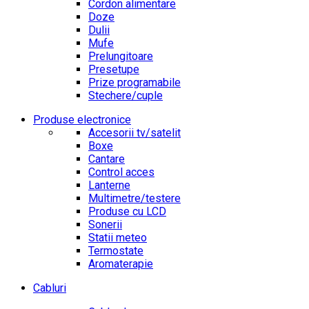
Cordon alimentare
Doze
Dulii
Mufe
Prelungitoare
Presetupe
Prize programabile
Stechere/cuple
Produse electronice
Accesorii tv/satelit
Boxe
Cantare
Control acces
Lanterne
Multimetre/testere
Produse cu LCD
Sonerii
Statii meteo
Termostate
Aromaterapie
Cabluri