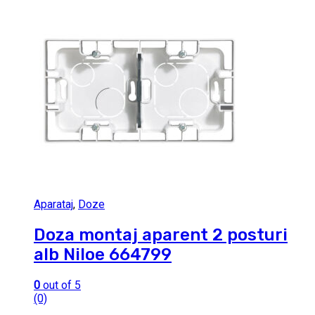
Aparataj
,
Doze
Doza montaj aparent 2 posturi
alb Niloe 664799
0
out of 5
(0)