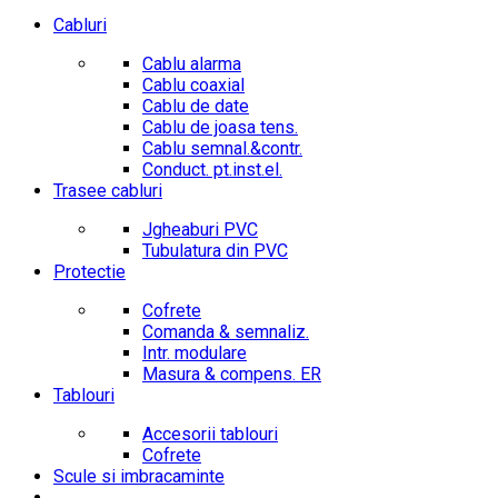
Cabluri
Cablu alarma
Cablu coaxial
Cablu de date
Cablu de joasa tens.
Cablu semnal.&contr.
Conduct. pt.inst.el.
Trasee cabluri
Jgheaburi PVC
Tubulatura din PVC
Protectie
Cofrete
Comanda & semnaliz.
Intr. modulare
Masura & compens. ER
Tablouri
Accesorii tablouri
Cofrete
Scule si imbracaminte