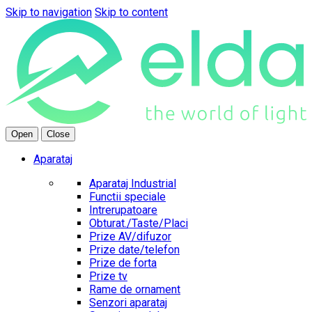
Skip to navigation
Skip to content
Open
Close
Aparataj
Aparataj Industrial
Functii speciale
Intrerupatoare
Obturat./Taste/Placi
Prize AV/difuzor
Prize date/telefon
Prize de forta
Prize tv
Rame de ornament
Senzori aparataj