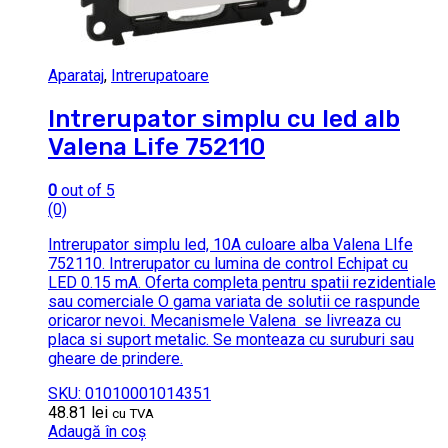
Aparataj
,
Intrerupatoare
Intrerupator simplu cu led alb
Valena Life 752110
0
out of 5
(0)
Intrerupator simplu led, 10A culoare alba Valena LIfe
752110. Intrerupator cu lumina de control Echipat cu
LED 0.15 mA. Oferta completa pentru spatii rezidentiale
sau comerciale O gama variata de solutii ce raspunde
oricaror nevoi. Mecanismele Valena se livreaza cu
placa si suport metalic. Se monteaza cu suruburi sau
gheare de prindere.
SKU: 01010001014351
48.81
lei
cu TVA
Adaugă în coș