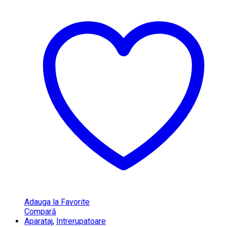
Adauga la Favorite
Compară
Aparataj
,
Intrerupatoare