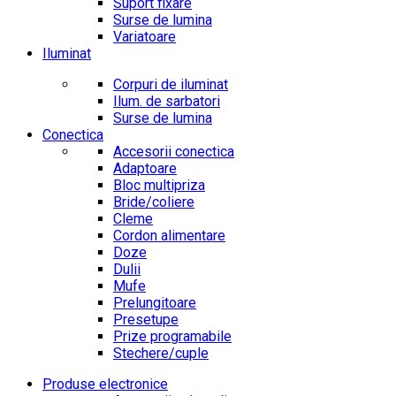
Suport fixare
Surse de lumina
Variatoare
Iluminat
Corpuri de iluminat
Ilum. de sarbatori
Surse de lumina
Conectica
Accesorii conectica
Adaptoare
Bloc multipriza
Bride/coliere
Cleme
Cordon alimentare
Doze
Dulii
Mufe
Prelungitoare
Presetupe
Prize programabile
Stechere/cuple
Produse electronice