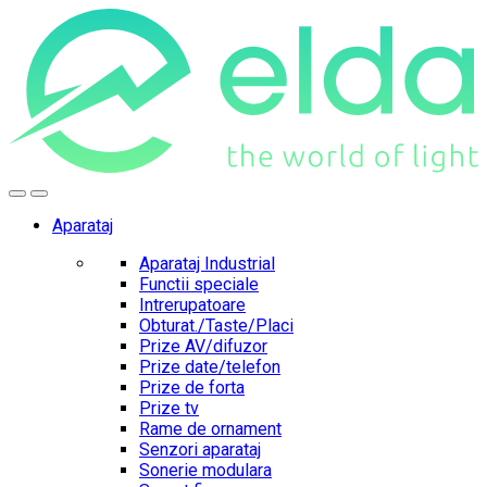
Skip
Skip
to
to
navigation
content
Aparataj
Aparataj Industrial
Functii speciale
Intrerupatoare
Obturat./Taste/Placi
Prize AV/difuzor
Prize date/telefon
Prize de forta
Prize tv
Rame de ornament
Senzori aparataj
Sonerie modulara