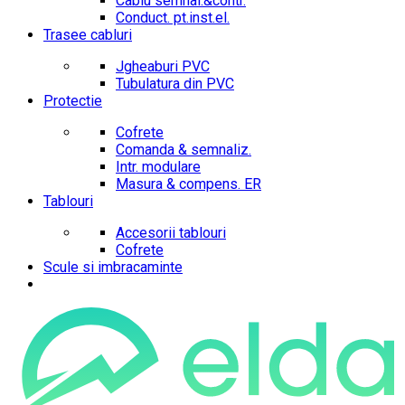
Cablu semnal.&contr.
Conduct. pt.inst.el.
Trasee cabluri
Jgheaburi PVC
Tubulatura din PVC
Protectie
Cofrete
Comanda & semnaliz.
Intr. modulare
Masura & compens. ER
Tablouri
Accesorii tablouri
Cofrete
Scule si imbracaminte