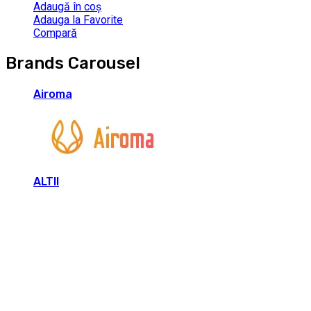
Adaugă în coș
Adauga la Favorite
Compară
Brands Carousel
Airoma
ALTII