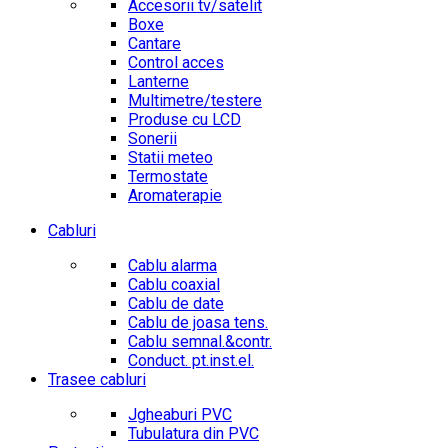
Accesorii tv/satelit
Boxe
Cantare
Control acces
Lanterne
Multimetre/testere
Produse cu LCD
Sonerii
Statii meteo
Termostate
Aromaterapie
Cabluri
Cablu alarma
Cablu coaxial
Cablu de date
Cablu de joasa tens.
Cablu semnal.&contr.
Conduct. pt.inst.el.
Trasee cabluri
Jgheaburi PVC
Tubulatura din PVC