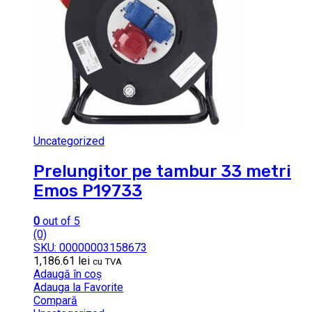
Uncategorized
Prelungitor pe tambur 33 metri
Emos P19733
0
out of 5
(0)
SKU: 00000003158673
1,186.61
lei
cu TVA
Adaugă în coș
Adauga la Favorite
Compară