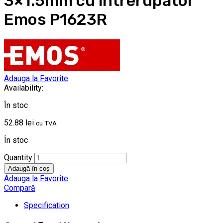
3×1.5mm cu intrerupator
Emos P1623R
Adauga la Favorite
Availability:
În stoc
52.88
lei
cu TVA
În stoc
Quantity
Adaugă în coș
Adauga la Favorite
Compară
Specification