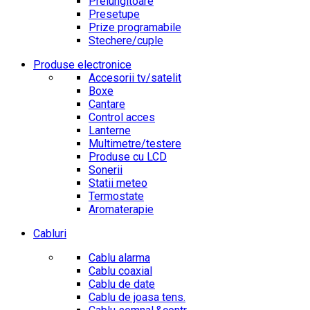
Prelungitoare
Presetupe
Prize programabile
Stechere/cuple
Produse electronice
Accesorii tv/satelit
Boxe
Cantare
Control acces
Lanterne
Multimetre/testere
Produse cu LCD
Sonerii
Statii meteo
Termostate
Aromaterapie
Cabluri
Cablu alarma
Cablu coaxial
Cablu de date
Cablu de joasa tens.