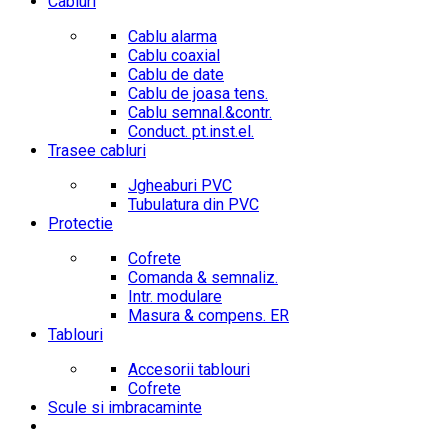
Cabluri
Cablu alarma
Cablu coaxial
Cablu de date
Cablu de joasa tens.
Cablu semnal.&contr.
Conduct. pt.inst.el.
Trasee cabluri
Jgheaburi PVC
Tubulatura din PVC
Protectie
Cofrete
Comanda & semnaliz.
Intr. modulare
Masura & compens. ER
Tablouri
Accesorii tablouri
Cofrete
Scule si imbracaminte