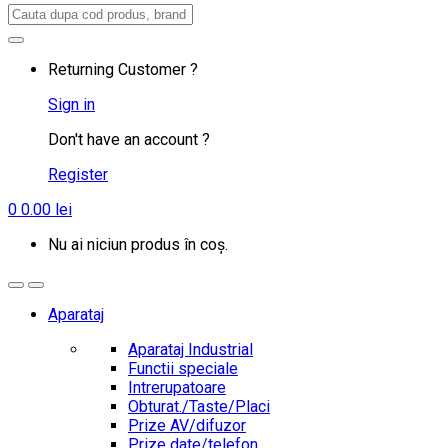
Search
for:
Returning Customer ?
Sign in
Don't have an account ?
Register
0
0.00
lei
Nu ai niciun produs în coș.
Aparataj
Aparataj Industrial
Functii speciale
Intrerupatoare
Obturat./Taste/Placi
Prize AV/difuzor
Prize date/telefon