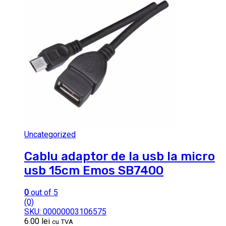
Uncategorized
Cablu adaptor de la usb la micro
usb 15cm Emos SB7400
0
out of 5
(0)
SKU: 00000003106575
6.00
lei
cu TVA