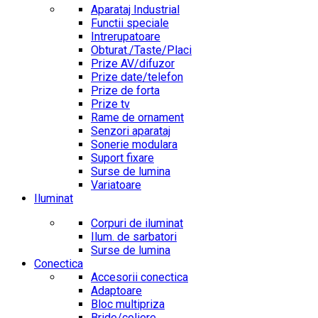
Aparataj Industrial
Functii speciale
Intrerupatoare
Obturat./Taste/Placi
Prize AV/difuzor
Prize date/telefon
Prize de forta
Prize tv
Rame de ornament
Senzori aparataj
Sonerie modulara
Suport fixare
Surse de lumina
Variatoare
Iluminat
Corpuri de iluminat
Ilum. de sarbatori
Surse de lumina
Conectica
Accesorii conectica
Adaptoare
Bloc multipriza
Bride/coliere