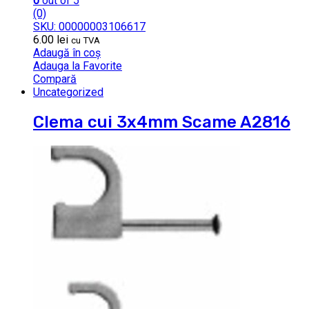
0
out of 5
(0)
SKU: 00000003106617
6.00
lei
cu TVA
Adaugă în coș
Adauga la Favorite
Compară
Uncategorized
Clema cui 3x4mm Scame A2816