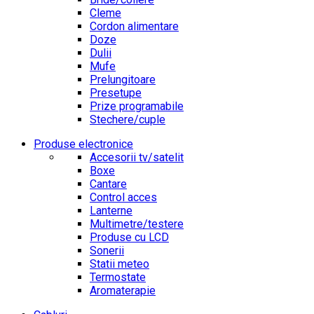
Cleme
Cordon alimentare
Doze
Dulii
Mufe
Prelungitoare
Presetupe
Prize programabile
Stechere/cuple
Produse electronice
Accesorii tv/satelit
Boxe
Cantare
Control acces
Lanterne
Multimetre/testere
Produse cu LCD
Sonerii
Statii meteo
Termostate
Aromaterapie