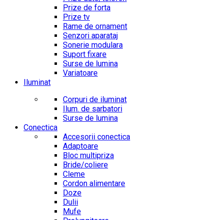
Prize de forta
Prize tv
Rame de ornament
Senzori aparataj
Sonerie modulara
Suport fixare
Surse de lumina
Variatoare
Iluminat
Corpuri de iluminat
Ilum. de sarbatori
Surse de lumina
Conectica
Accesorii conectica
Adaptoare
Bloc multipriza
Bride/coliere
Cleme
Cordon alimentare
Doze
Dulii
Mufe