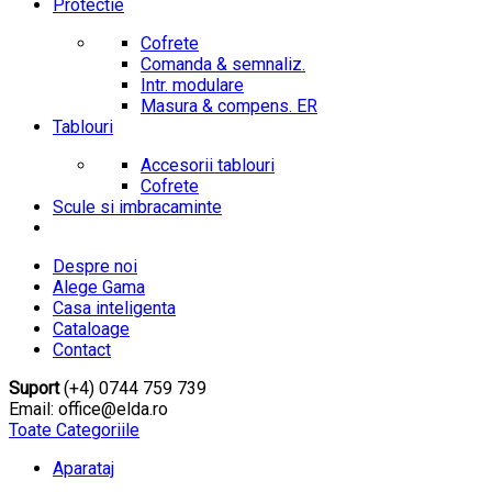
Protectie
Cofrete
Comanda & semnaliz.
Intr. modulare
Masura & compens. ER
Tablouri
Accesorii tablouri
Cofrete
Scule si imbracaminte
Despre noi
Alege Gama
Casa inteligenta
Cataloage
Contact
Suport
(+4) 0744 759 739
Email: office@elda.ro
Toate Categoriile
Aparataj