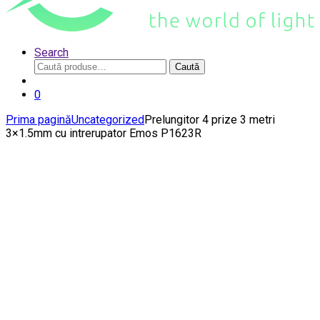
Search
Caută
Caută
după:
0
Prima pagină
Uncategorized
Prelungitor 4 prize 3 metri
3×1.5mm cu intrerupator Emos P1623R