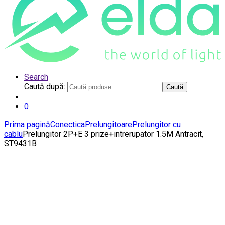
Search
Caută după:
Caută
0
Prima pagină
Conectica
Prelungitoare
Prelungitor cu
cablu
Prelungitor 2P+E 3 prize+intrerupator 1.5M Antracit,
ST9431B