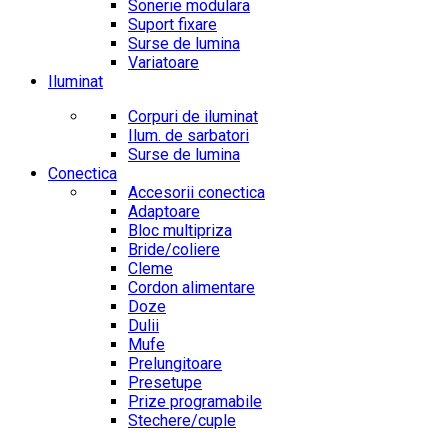
Sonerie modulara
Suport fixare
Surse de lumina
Variatoare
Iluminat
Corpuri de iluminat
Ilum. de sarbatori
Surse de lumina
Conectica
Accesorii conectica
Adaptoare
Bloc multipriza
Bride/coliere
Cleme
Cordon alimentare
Doze
Dulii
Mufe
Prelungitoare
Presetupe
Prize programabile
Stechere/cuple