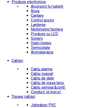
Produse electronice
Accesorii tv/satelit
Boxe
Cantare
Control acces
Lanterne
Multimetre/testere
Produse cu LCD
Sonerii
Statii meteo
Termostate
Aromaterapie
Cabluri
Cablu alarma
Cablu coaxial
Cablu de date
Cablu de joasa tens.
Cablu semnal.&contr.
Conduct. pt.inst.el.
Trasee cabluri
Jgheaburi PVC