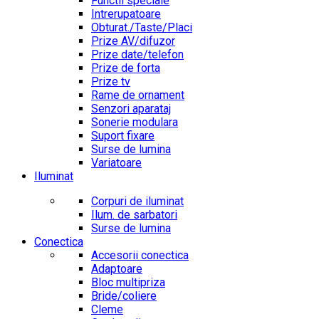
Functii speciale
Intrerupatoare
Obturat./Taste/Placi
Prize AV/difuzor
Prize date/telefon
Prize de forta
Prize tv
Rame de ornament
Senzori aparataj
Sonerie modulara
Suport fixare
Surse de lumina
Variatoare
Iluminat
Corpuri de iluminat
Ilum. de sarbatori
Surse de lumina
Conectica
Accesorii conectica
Adaptoare
Bloc multipriza
Bride/coliere
Cleme