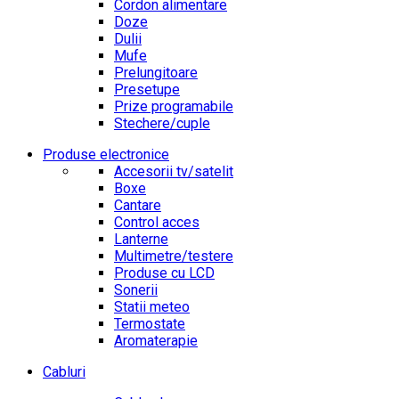
Cordon alimentare
Doze
Dulii
Mufe
Prelungitoare
Presetupe
Prize programabile
Stechere/cuple
Produse electronice
Accesorii tv/satelit
Boxe
Cantare
Control acces
Lanterne
Multimetre/testere
Produse cu LCD
Sonerii
Statii meteo
Termostate
Aromaterapie
Cabluri