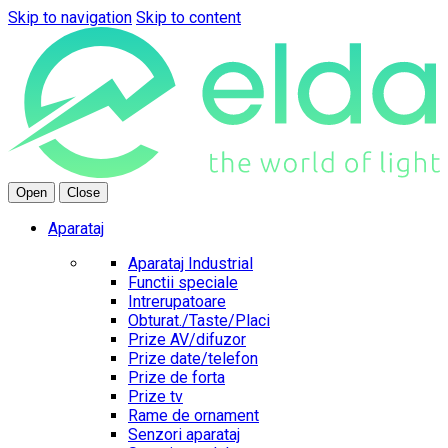
Skip to navigation
Skip to content
Open
Close
Aparataj
Aparataj Industrial
Functii speciale
Intrerupatoare
Obturat./Taste/Placi
Prize AV/difuzor
Prize date/telefon
Prize de forta
Prize tv
Rame de ornament
Senzori aparataj