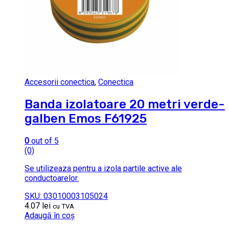
Accesorii conectica
,
Conectica
Banda izolatoare 20 metri verde-
galben Emos F61925
0
out of 5
(0)
Se utilizeaza pentru a izola partile active ale
conductoarelor.
SKU: 03010003105024
4.07
lei
cu TVA
Adaugă în coș