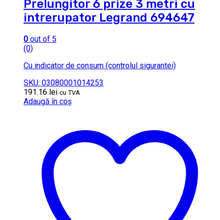
Prelungitor 6 prize 3 metri cu
intrerupator Legrand 694647
0
out of 5
(0)
Cu indicator de consum (controlul sigurantei)
SKU: 03080001014253
191.16
lei
cu TVA
Adaugă în coș