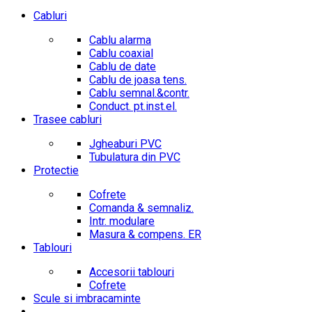
Cabluri
Cablu alarma
Cablu coaxial
Cablu de date
Cablu de joasa tens.
Cablu semnal.&contr.
Conduct. pt.inst.el.
Trasee cabluri
Jgheaburi PVC
Tubulatura din PVC
Protectie
Cofrete
Comanda & semnaliz.
Intr. modulare
Masura & compens. ER
Tablouri
Accesorii tablouri
Cofrete
Scule si imbracaminte