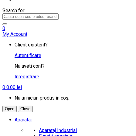
Search for:
0
My Account
Client existent?
Autentificare
Nu aveti cont?
Inregistrare
0
0.00
lei
Nu ai niciun produs în coș.
Open
Close
Aparataj
Aparataj Industrial