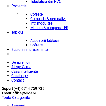
Tubulatura din PVC
Protectie
Cofrete
Comanda & semnaliz.
Intr. modulare
Masura & compens. ER
Tablouri
Accesorii tablouri
Cofrete
Scule si imbracaminte
Despre noi
Alege Gama
Casa inteligenta
Cataloage
Contact
Suport
(+4) 0744 759 739
Email: office@elda.ro
Toate Categoriile
Aparataj