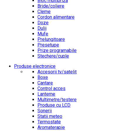
Bloc multipriza
Bride/coliere
Cleme
Cordon alimentare
Doze
Dulii
Mufe
Prelungitoare
Presetupe
Prize programabile
Stechere/cuple
Produse electronice
Accesorii tv/satelit
Boxe
Cantare
Control acces
Lanterne
Multimetre/testere
Produse cu LCD
Sonerii
Statii meteo
Termostate
Aromaterapie