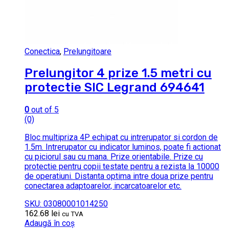
Conectica
,
Prelungitoare
Prelungitor 4 prize 1.5 metri cu
protectie SIC Legrand 694641
0
out of 5
(0)
Bloc multipriza 4P echipat cu intrerupator si cordon de
1.5m. Intrerupator cu indicator luminos, poate fi actionat
cu piciorul sau cu mana. Prize orientabile. Prize cu
protectie pentru copii testate pentru a rezista la 10000
de operatiuni. Distanta optima intre doua prize pentru
conectarea adaptoarelor, incarcatoarelor etc.
SKU: 03080001014250
162.68
lei
cu TVA
Adaugă în coș