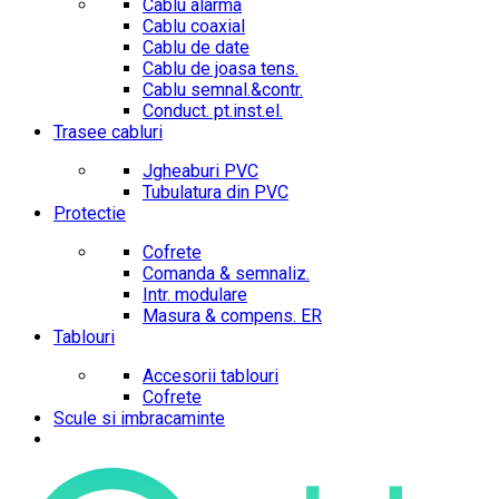
Cablu alarma
Cablu coaxial
Cablu de date
Cablu de joasa tens.
Cablu semnal.&contr.
Conduct. pt.inst.el.
Trasee cabluri
Jgheaburi PVC
Tubulatura din PVC
Protectie
Cofrete
Comanda & semnaliz.
Intr. modulare
Masura & compens. ER
Tablouri
Accesorii tablouri
Cofrete
Scule si imbracaminte