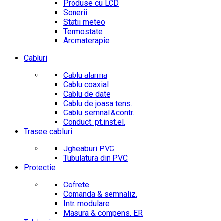
Produse cu LCD
Sonerii
Statii meteo
Termostate
Aromaterapie
Cabluri
Cablu alarma
Cablu coaxial
Cablu de date
Cablu de joasa tens.
Cablu semnal.&contr.
Conduct. pt.inst.el.
Trasee cabluri
Jgheaburi PVC
Tubulatura din PVC
Protectie
Cofrete
Comanda & semnaliz.
Intr. modulare
Masura & compens. ER