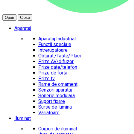
Open
Close
Aparataj
Aparataj Industrial
Functii speciale
Intrerupatoare
Obturat./Taste/Placi
Prize AV/difuzor
Prize date/telefon
Prize de forta
Prize tv
Rame de ornament
Senzori aparataj
Sonerie modulara
Suport fixare
Surse de lumina
Variatoare
Iluminat
Corpuri de iluminat