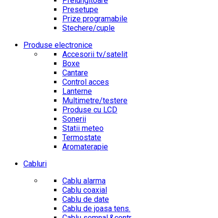
Prelungitoare
Presetupe
Prize programabile
Stechere/cuple
Produse electronice
Accesorii tv/satelit
Boxe
Cantare
Control acces
Lanterne
Multimetre/testere
Produse cu LCD
Sonerii
Statii meteo
Termostate
Aromaterapie
Cabluri
Cablu alarma
Cablu coaxial
Cablu de date
Cablu de joasa tens.
Cablu semnal.&contr.