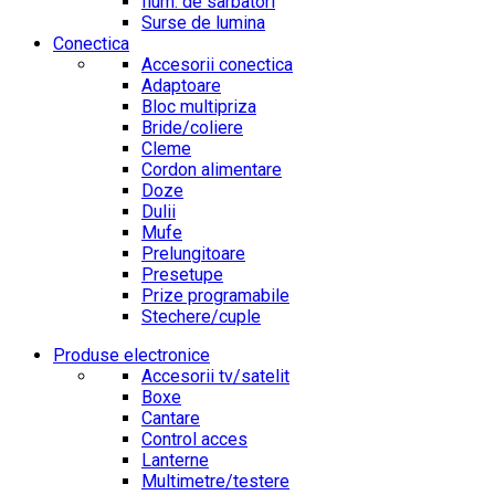
Ilum. de sarbatori
Surse de lumina
Conectica
Accesorii conectica
Adaptoare
Bloc multipriza
Bride/coliere
Cleme
Cordon alimentare
Doze
Dulii
Mufe
Prelungitoare
Presetupe
Prize programabile
Stechere/cuple
Produse electronice
Accesorii tv/satelit
Boxe
Cantare
Control acces
Lanterne
Multimetre/testere