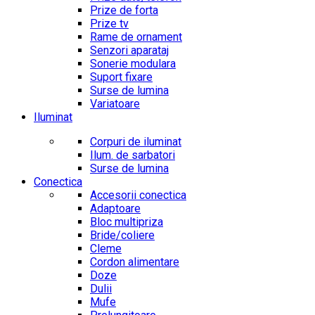
Prize de forta
Prize tv
Rame de ornament
Senzori aparataj
Sonerie modulara
Suport fixare
Surse de lumina
Variatoare
Iluminat
Corpuri de iluminat
Ilum. de sarbatori
Surse de lumina
Conectica
Accesorii conectica
Adaptoare
Bloc multipriza
Bride/coliere
Cleme
Cordon alimentare
Doze
Dulii
Mufe