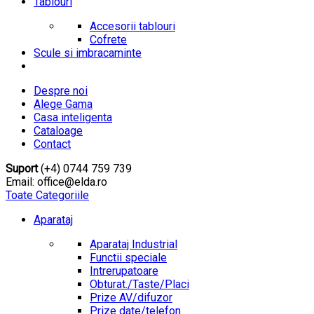
Tablouri
Accesorii tablouri
Cofrete
Scule si imbracaminte
Despre noi
Alege Gama
Casa inteligenta
Cataloage
Contact
Suport
(+4) 0744 759 739
Email: office@elda.ro
Toate Categoriile
Aparataj
Aparataj Industrial
Functii speciale
Intrerupatoare
Obturat./Taste/Placi
Prize AV/difuzor
Prize date/telefon