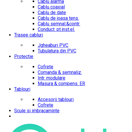
Cablu alarma
Cablu coaxial
Cablu de date
Cablu de joasa tens.
Cablu semnal.&contr.
Conduct. pt.inst.el.
Trasee cabluri
Jgheaburi PVC
Tubulatura din PVC
Protectie
Cofrete
Comanda & semnaliz.
Intr. modulare
Masura & compens. ER
Tablouri
Accesorii tablouri
Cofrete
Scule si imbracaminte