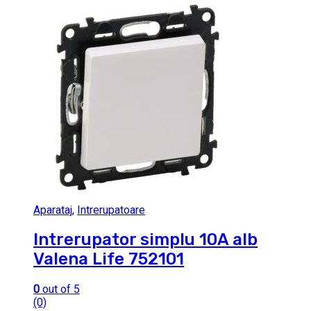
Aparataj
,
Intrerupatoare
Intrerupator simplu 10A alb
Valena Life 752101
0
out of 5
(0)