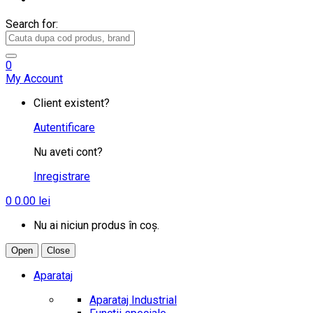
Search for:
0
My Account
Client existent?
Autentificare
Nu aveti cont?
Inregistrare
0
0.00
lei
Nu ai niciun produs în coș.
Open
Close
Aparataj
Aparataj Industrial