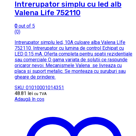
Intrerupator simplu cu led alb
Valena Life 752110
0
out of 5
(0)
Intrerupator simplu led, 10A culoare alba Valena LIfe
752110. Intrerupator cu lumina de control Echipat cu
LED 0.15 mA. Oferta completa pentru spatii rezidentiale
sau comerciale O gama variata de solutii ce raspunde
oricaror nevoi. Mecanismele Valena se livreaza cu
placa si suport metalic. Se monteaza cu suruburi sau
gheare de prindere.
SKU: 01010001014351
48.81
lei
cu TVA
Adaugă în coș