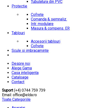
Tubulatura din PVC
Protectie
Cofrete
Comanda & semnaliz.
Intr. modulare
Masura & compens. ER
Tablouri
Accesorii tablouri
Cofrete
Scule si imbracaminte
Despre noi
Alege Gama
Casa inteligenta
Cataloage
Contact
Suport
(+4) 0744 759 739
Email: office@elda.ro
Toate Categoriile
Aparataj