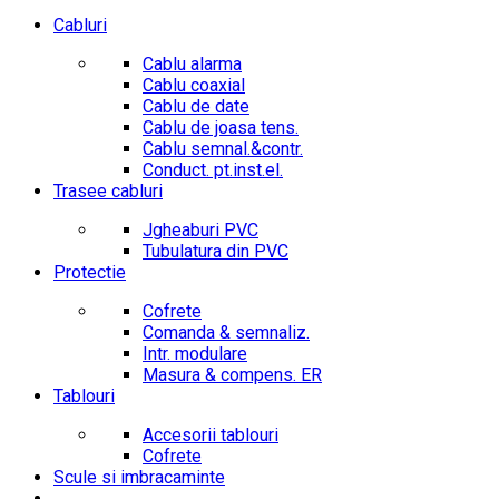
Cabluri
Cablu alarma
Cablu coaxial
Cablu de date
Cablu de joasa tens.
Cablu semnal.&contr.
Conduct. pt.inst.el.
Trasee cabluri
Jgheaburi PVC
Tubulatura din PVC
Protectie
Cofrete
Comanda & semnaliz.
Intr. modulare
Masura & compens. ER
Tablouri
Accesorii tablouri
Cofrete
Scule si imbracaminte