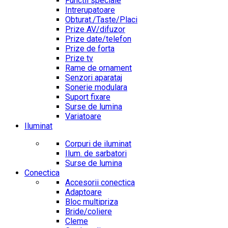
Functii speciale
Intrerupatoare
Obturat./Taste/Placi
Prize AV/difuzor
Prize date/telefon
Prize de forta
Prize tv
Rame de ornament
Senzori aparataj
Sonerie modulara
Suport fixare
Surse de lumina
Variatoare
Iluminat
Corpuri de iluminat
Ilum. de sarbatori
Surse de lumina
Conectica
Accesorii conectica
Adaptoare
Bloc multipriza
Bride/coliere
Cleme