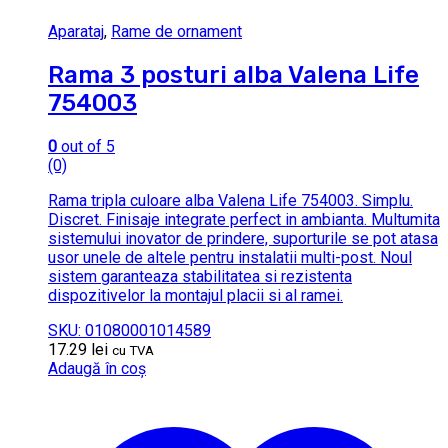
Aparataj
,
Rame de ornament
Rama 3 posturi alba Valena Life
754003
0
out of 5
(0)
Rama tripla culoare alba Valena Life 754003. Simplu.
Discret. Finisaje integrate perfect in ambianta. Multumita
sistemului inovator de prindere, suporturile se pot atasa
usor unele de altele pentru instalatii multi-post. Noul
sistem garanteaza stabilitatea si rezistenta
dispozitivelor la montajul placii si al ramei.
SKU: 01080001014589
17.29
lei
cu TVA
Adaugă în coș