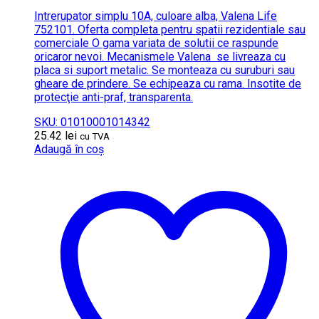
Intrerupator simplu 10A, culoare alba, Valena Life
752101. Oferta completa pentru spatii rezidentiale sau
comerciale O gama variata de solutii ce raspunde
oricaror nevoi. Mecanismele Valena se livreaza cu
placa si suport metalic. Se monteaza cu suruburi sau
gheare de prindere. Se echipeaza cu rama. Insotite de
protecţie anti-praf, transparenta.
SKU: 01010001014342
25.42
lei
cu TVA
Adaugă în coș