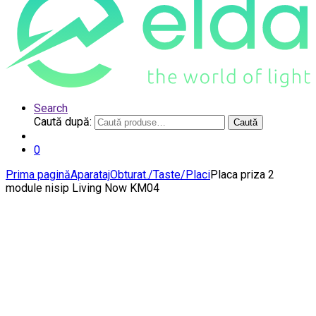
Search
Caută după:
Caută
0
Prima pagină
Aparataj
Obturat./Taste/Placi
Placa priza 2
module nisip Living Now KM04