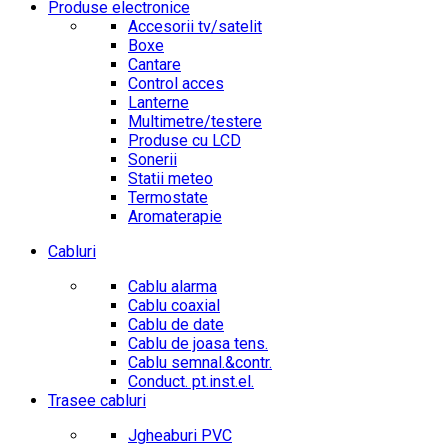
Produse electronice
Accesorii tv/satelit
Boxe
Cantare
Control acces
Lanterne
Multimetre/testere
Produse cu LCD
Sonerii
Statii meteo
Termostate
Aromaterapie
Cabluri
Cablu alarma
Cablu coaxial
Cablu de date
Cablu de joasa tens.
Cablu semnal.&contr.
Conduct. pt.inst.el.
Trasee cabluri
Jgheaburi PVC