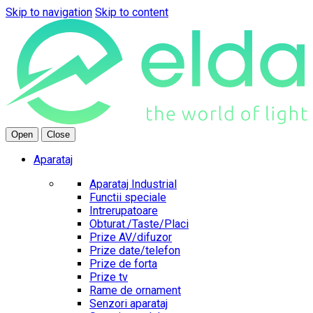
Skip to navigation
Skip to content
Open
Close
Aparataj
Aparataj Industrial
Functii speciale
Intrerupatoare
Obturat./Taste/Placi
Prize AV/difuzor
Prize date/telefon
Prize de forta
Prize tv
Rame de ornament
Senzori aparataj