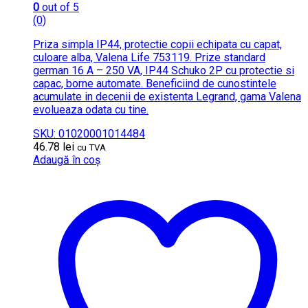
0
out of 5
(0)
Priza simpla IP44, protectie copii echipata cu capat,
culoare alba, Valena Life 753119. Prize standard
german 16 A – 250 VA, IP44 Schuko 2P cu protectie si
capac, borne automate. Beneficiind de cunostintele
acumulate in decenii de existenta Legrand, gama Valena
evolueaza odata cu tine.
SKU: 01020001014484
46.78
lei
cu TVA
Adaugă în coș