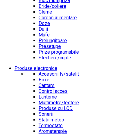
Bloc multipriza
Bride/coliere
Cleme
Cordon alimentare
Doze
Dulii
Mufe
Prelungitoare
Presetupe
Prize programabile
Stechere/cuple
Produse electronice
Accesorii tv/satelit
Boxe
Cantare
Control acces
Lanterne
Multimetre/testere
Produse cu LCD
Sonerii
Statii meteo
Termostate
Aromaterapie