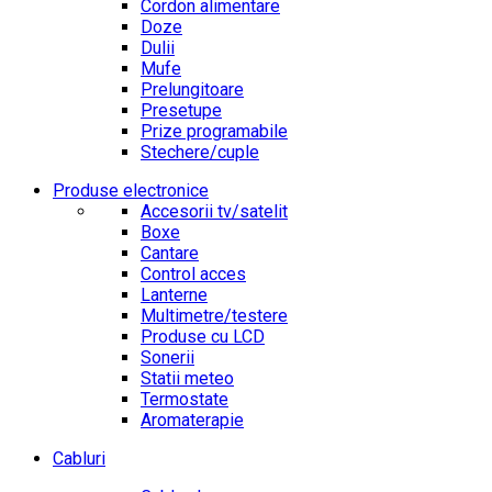
Cordon alimentare
Doze
Dulii
Mufe
Prelungitoare
Presetupe
Prize programabile
Stechere/cuple
Produse electronice
Accesorii tv/satelit
Boxe
Cantare
Control acces
Lanterne
Multimetre/testere
Produse cu LCD
Sonerii
Statii meteo
Termostate
Aromaterapie
Cabluri