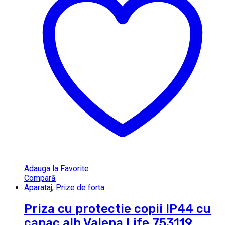
Adauga la Favorite
Compară
Aparataj
,
Prize de forta
Priza cu protectie copii IP44 cu
capac alb Valena Life 753119