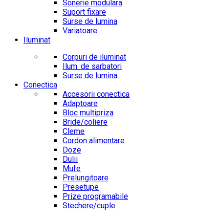
Sonerie modulara
Suport fixare
Surse de lumina
Variatoare
Iluminat
Corpuri de iluminat
Ilum. de sarbatori
Surse de lumina
Conectica
Accesorii conectica
Adaptoare
Bloc multipriza
Bride/coliere
Cleme
Cordon alimentare
Doze
Dulii
Mufe
Prelungitoare
Presetupe
Prize programabile
Stechere/cuple