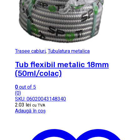
Trasee cabluri
,
Tubulatura metalica
Tub flexibil metalic 18mm
(50ml/colac)
0
out of 5
(0)
SKU: 06020043148340
2.03
lei
cu TVA
Adaugă în coș