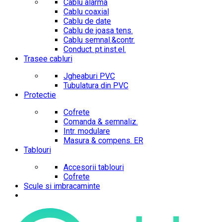
Cablu alarma
Cablu coaxial
Cablu de date
Cablu de joasa tens.
Cablu semnal.&contr.
Conduct. pt.inst.el.
Trasee cabluri
Jgheaburi PVC
Tubulatura din PVC
Protectie
Cofrete
Comanda & semnaliz.
Intr. modulare
Masura & compens. ER
Tablouri
Accesorii tablouri
Cofrete
Scule si imbracaminte