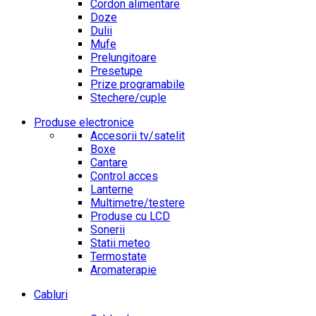
Cordon alimentare
Doze
Dulii
Mufe
Prelungitoare
Presetupe
Prize programabile
Stechere/cuple
Produse electronice
Accesorii tv/satelit
Boxe
Cantare
Control acces
Lanterne
Multimetre/testere
Produse cu LCD
Sonerii
Statii meteo
Termostate
Aromaterapie
Cabluri