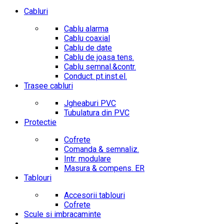
Cabluri
Cablu alarma
Cablu coaxial
Cablu de date
Cablu de joasa tens.
Cablu semnal.&contr.
Conduct. pt.inst.el.
Trasee cabluri
Jgheaburi PVC
Tubulatura din PVC
Protectie
Cofrete
Comanda & semnaliz.
Intr. modulare
Masura & compens. ER
Tablouri
Accesorii tablouri
Cofrete
Scule si imbracaminte