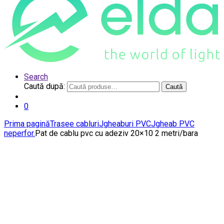
Search
Caută după:
Caută
0
Prima pagină
Trasee cabluri
Jgheaburi PVC
Jgheab PVC
neperfor.
Pat de cablu pvc cu adeziv 20×10 2 metri/bara