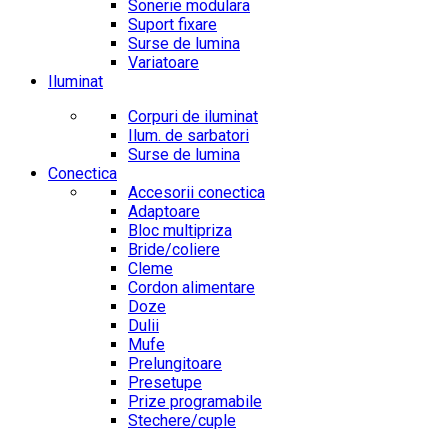
Sonerie modulara
Suport fixare
Surse de lumina
Variatoare
Iluminat
Corpuri de iluminat
Ilum. de sarbatori
Surse de lumina
Conectica
Accesorii conectica
Adaptoare
Bloc multipriza
Bride/coliere
Cleme
Cordon alimentare
Doze
Dulii
Mufe
Prelungitoare
Presetupe
Prize programabile
Stechere/cuple