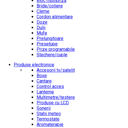
Bloc multipriza
Bride/coliere
Cleme
Cordon alimentare
Doze
Dulii
Mufe
Prelungitoare
Presetupe
Prize programabile
Stechere/cuple
Produse electronice
Accesorii tv/satelit
Boxe
Cantare
Control acces
Lanterne
Multimetre/testere
Produse cu LCD
Sonerii
Statii meteo
Termostate
Aromaterapie