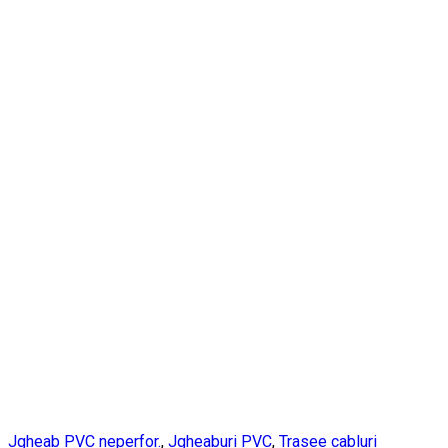
Jgheab PVC neperfor.
,
Jgheaburi PVC
,
Trasee cabluri