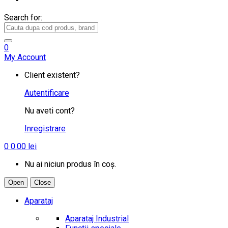
Search for:
0
My Account
Client existent?
Autentificare
Nu aveti cont?
Inregistrare
0
0.00
lei
Nu ai niciun produs în coș.
Open
Close
Aparataj
Aparataj Industrial