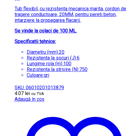
Tub flexibil, cu rezistenta mecanica marita, cordon de
tragere conductoare, 20MM, pentru pereti beton,
intarziere la propagarea flacarii.
Se vinde la colaci de 100 ML.
Specificatii tehnice:
Diametru (mm):20
Rezistenta la socuri (J):6
Lungime rola (m):100
Rezistenta la strivire (N):750
Culoare:gri
SKU: 06010201013879
4.07
lei
cu TVA
Adaugă în coș