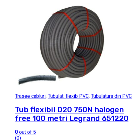
Trasee cabluri
,
Tubulat. flexib PVC
,
Tubulatura din PVC
Tub flexibil D20 750N halogen
free 100 metri Legrand 651220
0
out of 5
(0)