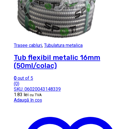
Trasee cabluri
,
Tubulatura metalica
Tub flexibil metalic 16mm
(50ml/colac)
0
out of 5
(0)
SKU: 06020043148339
1.83
lei
cu TVA
Adaugă în coș