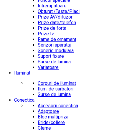
Functii speciale
Intrerupatoare
Obturat./Taste/Placi
Prize AV/difuzor
Prize date/telefon
Prize de forta
Prize tv
Rame de ornament
Senzori aparataj
Sonerie modulara
Suport fixare
Surse de lumina
Variatoare
Iluminat
Corpuri de iluminat
Ilum. de sarbatori
Surse de lumina
Conectica
Accesorii conectica
Adaptoare
Bloc multipriza
Bride/coliere
Cleme