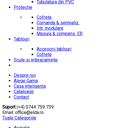
Tubulatura din PVC
Protectie
Cofrete
Comanda & semnaliz.
Intr. modulare
Masura & compens. ER
Tablouri
Accesorii tablouri
Cofrete
Scule si imbracaminte
Despre noi
Alege Gama
Casa inteligenta
Cataloage
Contact
Suport
(+4) 0744 759 739
Email: office@elda.ro
Toate Categoriile
Aparataj