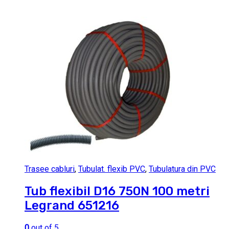
Trasee cabluri
,
Tubulat. flexib PVC
,
Tubulatura din PVC
Tub flexibil D16 750N 100 metri
Legrand 651216
0
out of 5