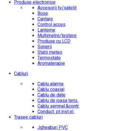
Produse electronice
Accesorii tv/satelit
Boxe
Cantare
Control acces
Lanterne
Multimetre/testere
Produse cu LCD
Sonerii
Statii meteo
Termostate
Aromaterapie
Cabluri
Cablu alarma
Cablu coaxial
Cablu de date
Cablu de joasa tens.
Cablu semnal.&contr.
Conduct. pt.inst.el.
Trasee cabluri
Jgheaburi PVC