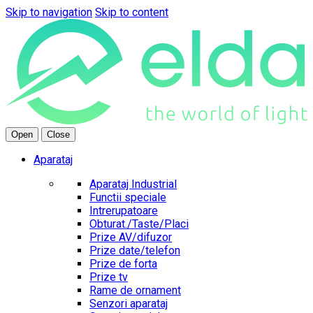
Skip to navigation
Skip to content
Open
Close
Aparataj
Aparataj Industrial
Functii speciale
Intrerupatoare
Obturat./Taste/Placi
Prize AV/difuzor
Prize date/telefon
Prize de forta
Prize tv
Rame de ornament
Senzori aparataj