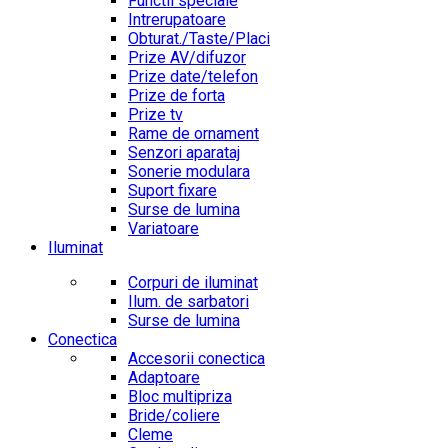
Functii speciale
Intrerupatoare
Obturat./Taste/Placi
Prize AV/difuzor
Prize date/telefon
Prize de forta
Prize tv
Rame de ornament
Senzori aparataj
Sonerie modulara
Suport fixare
Surse de lumina
Variatoare
Iluminat
Corpuri de iluminat
Ilum. de sarbatori
Surse de lumina
Conectica
Accesorii conectica
Adaptoare
Bloc multipriza
Bride/coliere
Cleme