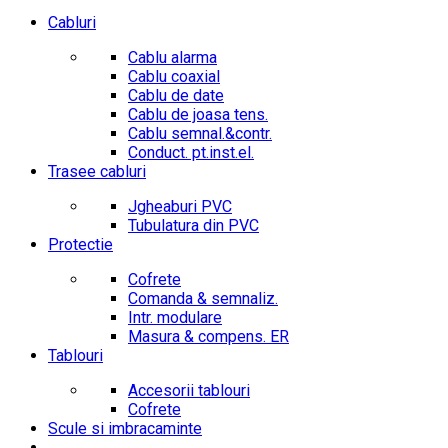
Cabluri
Cablu alarma
Cablu coaxial
Cablu de date
Cablu de joasa tens.
Cablu semnal.&contr.
Conduct. pt.inst.el.
Trasee cabluri
Jgheaburi PVC
Tubulatura din PVC
Protectie
Cofrete
Comanda & semnaliz.
Intr. modulare
Masura & compens. ER
Tablouri
Accesorii tablouri
Cofrete
Scule si imbracaminte