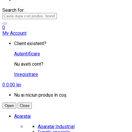
Search for:
0
My Account
Client existent?
Autentificare
Nu aveti cont?
Inregistrare
0
0.00
lei
Nu ai niciun produs în coș.
Open
Close
Aparataj
Aparataj Industrial