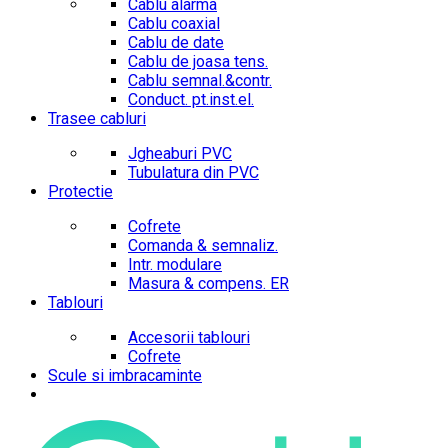
Cablu alarma
Cablu coaxial
Cablu de date
Cablu de joasa tens.
Cablu semnal.&contr.
Conduct. pt.inst.el.
Trasee cabluri
Jgheaburi PVC
Tubulatura din PVC
Protectie
Cofrete
Comanda & semnaliz.
Intr. modulare
Masura & compens. ER
Tablouri
Accesorii tablouri
Cofrete
Scule si imbracaminte