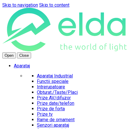
Skip to navigation
Skip to content
Open
Close
Aparataj
Aparataj Industrial
Functii speciale
Intrerupatoare
Obturat./Taste/Placi
Prize AV/difuzor
Prize date/telefon
Prize de forta
Prize tv
Rame de ornament
Senzori aparataj