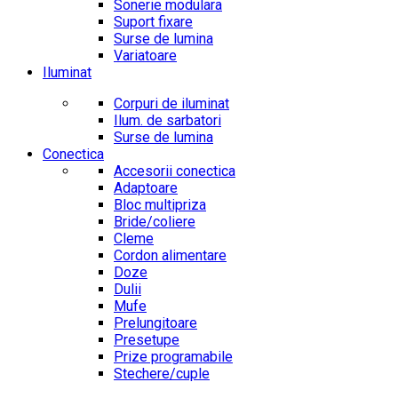
Sonerie modulara
Suport fixare
Surse de lumina
Variatoare
Iluminat
Corpuri de iluminat
Ilum. de sarbatori
Surse de lumina
Conectica
Accesorii conectica
Adaptoare
Bloc multipriza
Bride/coliere
Cleme
Cordon alimentare
Doze
Dulii
Mufe
Prelungitoare
Presetupe
Prize programabile
Stechere/cuple