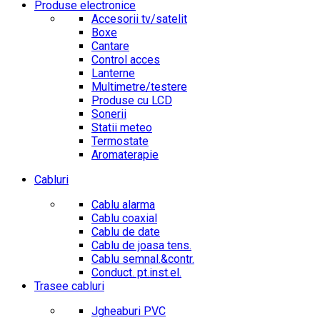
Produse electronice
Accesorii tv/satelit
Boxe
Cantare
Control acces
Lanterne
Multimetre/testere
Produse cu LCD
Sonerii
Statii meteo
Termostate
Aromaterapie
Cabluri
Cablu alarma
Cablu coaxial
Cablu de date
Cablu de joasa tens.
Cablu semnal.&contr.
Conduct. pt.inst.el.
Trasee cabluri
Jgheaburi PVC