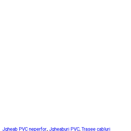
Jgheab PVC neperfor.
,
Jgheaburi PVC
,
Trasee cabluri