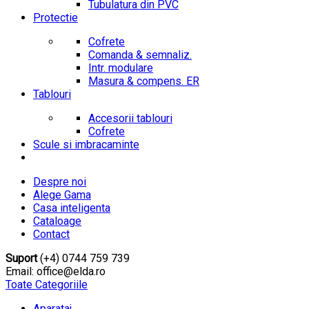
Tubulatura din PVC
Protectie
Cofrete
Comanda & semnaliz.
Intr. modulare
Masura & compens. ER
Tablouri
Accesorii tablouri
Cofrete
Scule si imbracaminte
Despre noi
Alege Gama
Casa inteligenta
Cataloage
Contact
Suport
(+4) 0744 759 739
Email: office@elda.ro
Toate Categoriile
Aparataj