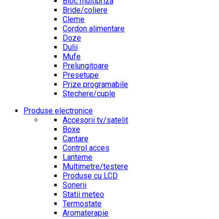
Bloc multipriza
Bride/coliere
Cleme
Cordon alimentare
Doze
Dulii
Mufe
Prelungitoare
Presetupe
Prize programabile
Stechere/cuple
Produse electronice
Accesorii tv/satelit
Boxe
Cantare
Control acces
Lanterne
Multimetre/testere
Produse cu LCD
Sonerii
Statii meteo
Termostate
Aromaterapie