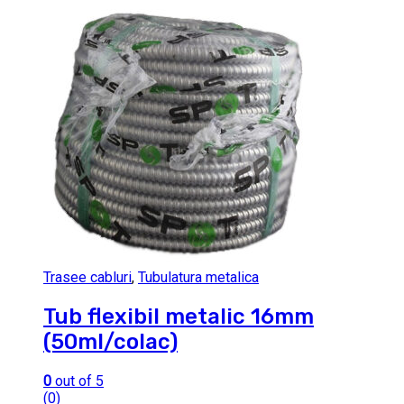
Trasee cabluri
,
Tubulatura metalica
Tub flexibil metalic 16mm
(50ml/colac)
0
out of 5
(0)