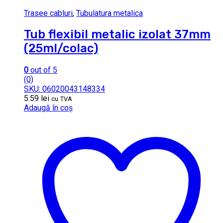
Trasee cabluri
,
Tubulatura metalica
Tub flexibil metalic izolat 37mm
(25ml/colac)
0
out of 5
(0)
SKU: 06020043148334
5.59
lei
cu TVA
Adaugă în coș