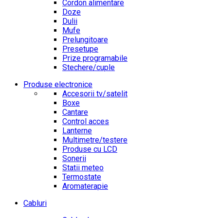
Cordon alimentare
Doze
Dulii
Mufe
Prelungitoare
Presetupe
Prize programabile
Stechere/cuple
Produse electronice
Accesorii tv/satelit
Boxe
Cantare
Control acces
Lanterne
Multimetre/testere
Produse cu LCD
Sonerii
Statii meteo
Termostate
Aromaterapie
Cabluri