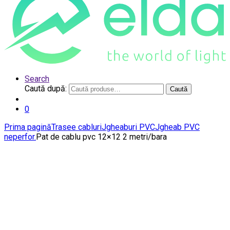
Search
Caută după:
Caută
0
Prima pagină
Trasee cabluri
Jgheaburi PVC
Jgheab PVC
neperfor.
Pat de cablu pvc 12×12 2 metri/bara