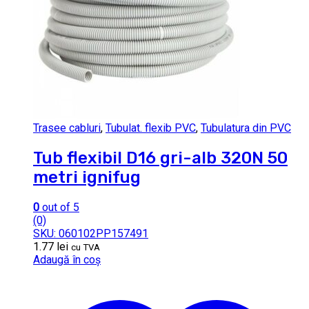
Trasee cabluri
,
Tubulat. flexib PVC
,
Tubulatura din PVC
Tub flexibil D16 gri-alb 320N 50
metri ignifug
0
out of 5
(0)
SKU: 060102PP157491
1.77
lei
cu TVA
Adaugă în coș