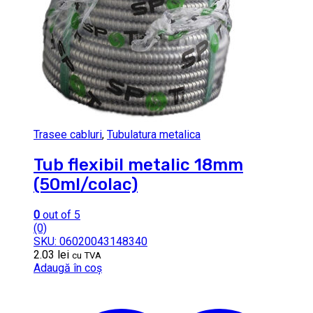
Trasee cabluri
,
Tubulatura metalica
Tub flexibil metalic 18mm
(50ml/colac)
0
out of 5
(0)
SKU: 06020043148340
2.03
lei
cu TVA
Adaugă în coș