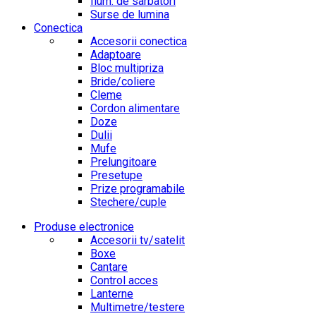
Ilum. de sarbatori
Surse de lumina
Conectica
Accesorii conectica
Adaptoare
Bloc multipriza
Bride/coliere
Cleme
Cordon alimentare
Doze
Dulii
Mufe
Prelungitoare
Presetupe
Prize programabile
Stechere/cuple
Produse electronice
Accesorii tv/satelit
Boxe
Cantare
Control acces
Lanterne
Multimetre/testere