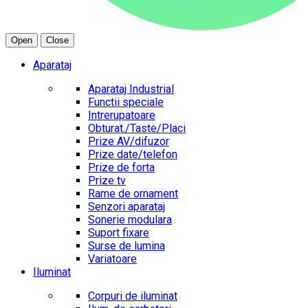
Open
Close
Aparataj
Aparataj Industrial
Functii speciale
Intrerupatoare
Obturat./Taste/Placi
Prize AV/difuzor
Prize date/telefon
Prize de forta
Prize tv
Rame de ornament
Senzori aparataj
Sonerie modulara
Suport fixare
Surse de lumina
Variatoare
Iluminat
Corpuri de iluminat