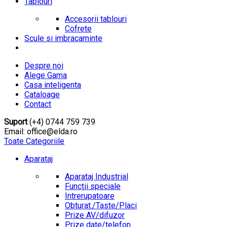
Tablouri
Accesorii tablouri
Cofrete
Scule si imbracaminte
Despre noi
Alege Gama
Casa inteligenta
Cataloage
Contact
Suport
(+4) 0744 759 739
Email: office@elda.ro
Toate Categoriile
Aparataj
Aparataj Industrial
Functii speciale
Intrerupatoare
Obturat./Taste/Placi
Prize AV/difuzor
Prize date/telefon