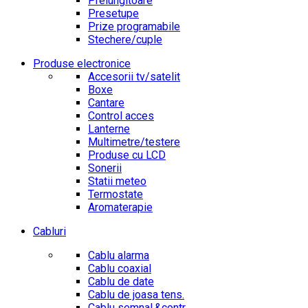
Prelungitoare
Presetupe
Prize programabile
Stechere/cuple
Produse electronice
Accesorii tv/satelit
Boxe
Cantare
Control acces
Lanterne
Multimetre/testere
Produse cu LCD
Sonerii
Statii meteo
Termostate
Aromaterapie
Cabluri
Cablu alarma
Cablu coaxial
Cablu de date
Cablu de joasa tens.
Cablu semnal.&contr.