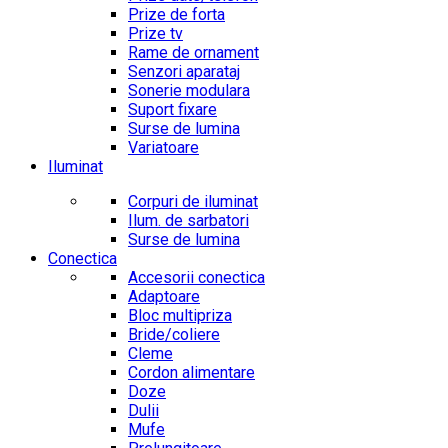
Prize de forta
Prize tv
Rame de ornament
Senzori aparataj
Sonerie modulara
Suport fixare
Surse de lumina
Variatoare
Iluminat
Corpuri de iluminat
Ilum. de sarbatori
Surse de lumina
Conectica
Accesorii conectica
Adaptoare
Bloc multipriza
Bride/coliere
Cleme
Cordon alimentare
Doze
Dulii
Mufe