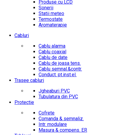
Produse cu LCD
Sonerii
Statii meteo
Termostate
Aromaterapie
Cabluri
Cablu alarma
Cablu coaxial
Cablu de date
Cablu de joasa tens.
Cablu semnal.&contr.
Conduct. pt.inst.el.
Trasee cabluri
Jgheaburi PVC
Tubulatura din PVC
Protectie
Cofrete
Comanda & semnaliz.
Intr. modulare
Masura & compens. ER