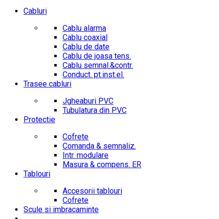
Cabluri
Cablu alarma
Cablu coaxial
Cablu de date
Cablu de joasa tens.
Cablu semnal.&contr.
Conduct. pt.inst.el.
Trasee cabluri
Jgheaburi PVC
Tubulatura din PVC
Protectie
Cofrete
Comanda & semnaliz.
Intr. modulare
Masura & compens. ER
Tablouri
Accesorii tablouri
Cofrete
Scule si imbracaminte