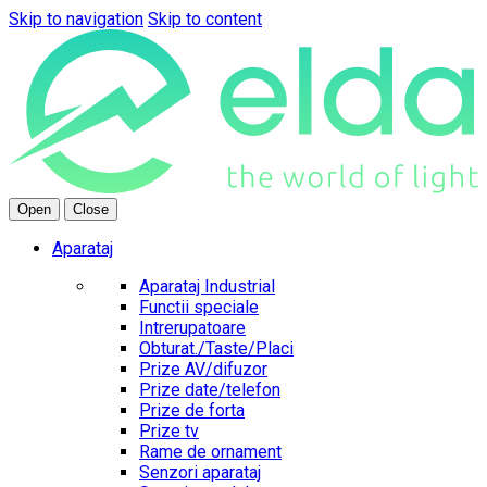
Skip to navigation
Skip to content
Open
Close
Aparataj
Aparataj Industrial
Functii speciale
Intrerupatoare
Obturat./Taste/Placi
Prize AV/difuzor
Prize date/telefon
Prize de forta
Prize tv
Rame de ornament
Senzori aparataj