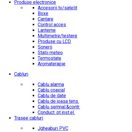
Produse electronice
Accesorii tv/satelit
Boxe
Cantare
Control acces
Lanterne
Multimetre/testere
Produse cu LCD
Sonerii
Statii meteo
Termostate
Aromaterapie
Cabluri
Cablu alarma
Cablu coaxial
Cablu de date
Cablu de joasa tens.
Cablu semnal.&contr.
Conduct. pt.inst.el.
Trasee cabluri
Jgheaburi PVC