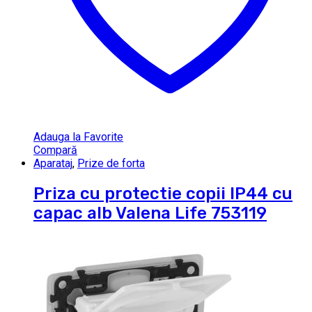
Adauga la Favorite
Compară
Aparataj
,
Prize de forta
Priza cu protectie copii IP44 cu
capac alb Valena Life 753119