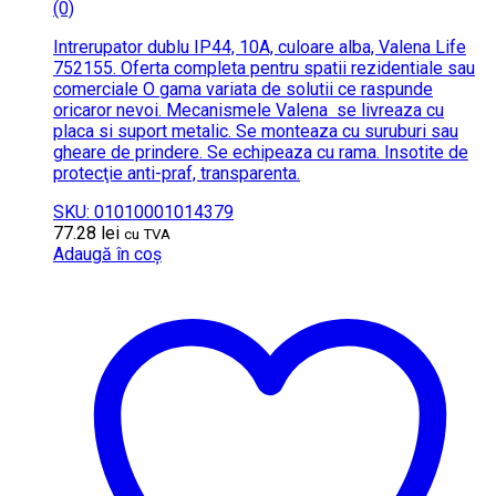
(0)
Intrerupator dublu IP44, 10A, culoare alba, Valena Life
752155. Oferta completa pentru spatii rezidentiale sau
comerciale O gama variata de solutii ce raspunde
oricaror nevoi. Mecanismele Valena se livreaza cu
placa si suport metalic. Se monteaza cu suruburi sau
gheare de prindere. Se echipeaza cu rama. Insotite de
protecţie anti-praf, transparenta.
SKU: 01010001014379
77.28
lei
cu TVA
Adaugă în coș