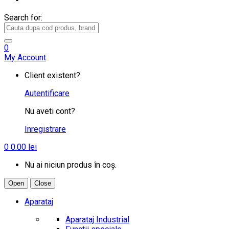
Search for:
0
My Account
Client existent?
Autentificare
Nu aveti cont?
Inregistrare
0
0.00
lei
Nu ai niciun produs în coș.
Open
Close
Aparataj
Aparataj Industrial