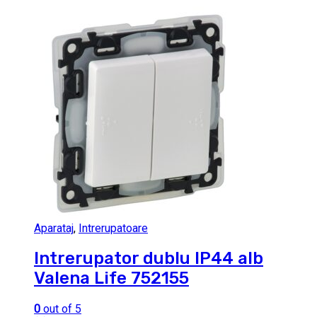
Aparataj
,
Intrerupatoare
Intrerupator dublu IP44 alb
Valena Life 752155
0
out of 5