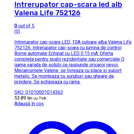
Intrerupator cap-scara led alb
Valena Life 752126
0
out of 5
(0)
Intrerupator cap-scara LED, 10A culoare alba Valena Life
752126. Intrerupator cap-scara cu lumina de control
Borne automate Echipat cu LED 0.15 mA. Oferta
completa pentru spatii rezidentiale sau comerciale O
gama variata de solutii ce raspunde oricaror nevoi.
Mecanismele Valena se livreaza cu placa si suport
metalic. Se monteaza cu suruburi sau gheare de
prindere. Se echipeaza cu rama.
SKU: 01010001014363
53.89
lei
cu TVA
Adaugă în coș