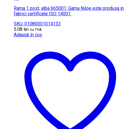
Rama 1 post, alba 665001; Gama Niloe este produsa in
fabrici certificate ISO 14001.
SKU: 01080001014133
5.08
lei
cu TVA
Adaugă în coș