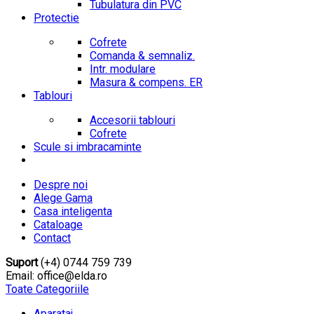
Tubulatura din PVC
Protectie
Cofrete
Comanda & semnaliz.
Intr. modulare
Masura & compens. ER
Tablouri
Accesorii tablouri
Cofrete
Scule si imbracaminte
Despre noi
Alege Gama
Casa inteligenta
Cataloage
Contact
Suport
(+4) 0744 759 739
Email: office@elda.ro
Toate Categoriile
Aparataj