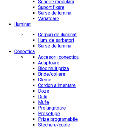
Sonerie modulara
Suport fixare
Surse de lumina
Variatoare
Iluminat
Corpuri de iluminat
Ilum. de sarbatori
Surse de lumina
Conectica
Accesorii conectica
Adaptoare
Bloc multipriza
Bride/coliere
Cleme
Cordon alimentare
Doze
Dulii
Mufe
Prelungitoare
Presetupe
Prize programabile
Stechere/cuple