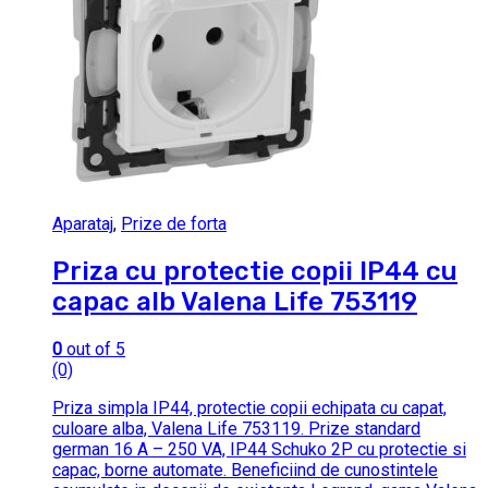
Aparataj
,
Prize de forta
Priza cu protectie copii IP44 cu
capac alb Valena Life 753119
0
out of 5
(0)
Priza simpla IP44, protectie copii echipata cu capat,
culoare alba, Valena Life 753119. Prize standard
german 16 A – 250 VA, IP44 Schuko 2P cu protectie si
capac, borne automate. Beneficiind de cunostintele