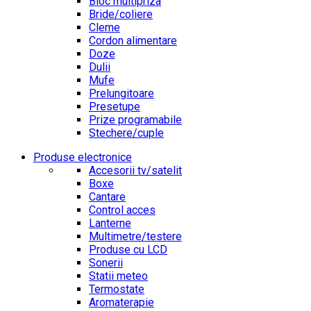
Bloc multipriza
Bride/coliere
Cleme
Cordon alimentare
Doze
Dulii
Mufe
Prelungitoare
Presetupe
Prize programabile
Stechere/cuple
Produse electronice
Accesorii tv/satelit
Boxe
Cantare
Control acces
Lanterne
Multimetre/testere
Produse cu LCD
Sonerii
Statii meteo
Termostate
Aromaterapie