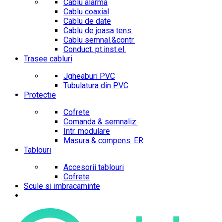
Cablu alarma
Cablu coaxial
Cablu de date
Cablu de joasa tens.
Cablu semnal.&contr.
Conduct. pt.inst.el.
Trasee cabluri
Jgheaburi PVC
Tubulatura din PVC
Protectie
Cofrete
Comanda & semnaliz.
Intr. modulare
Masura & compens. ER
Tablouri
Accesorii tablouri
Cofrete
Scule si imbracaminte