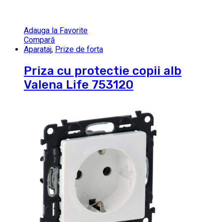
Adauga la Favorite
Compară
Aparataj
,
Prize de forta
Priza cu protectie copii alb
Valena Life 753120