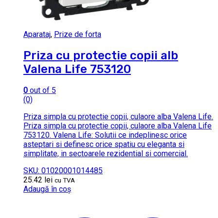
Aparataj
,
Prize de forta
Priza cu protectie copii alb
Valena Life 753120
0
out of 5
(0)
Priza simpla cu protectie copii, culaore alba Valena Life.
Priza simpla cu protectie copii, culaore alba Valena Life
753120. Valena Life: Solutii ce indeplinesc orice
asteptari si definesc orice spatiu cu eleganta si
simplitate, in sectoarele rezidential si comercial.
SKU: 01020001014485
25.42
lei
cu TVA
Adaugă în coș