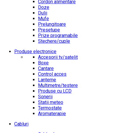
Cordon alimentare
Doze
Dulii
Mufe
Prelungitoare
Presetupe
Prize programabile
Stechere/cuple
Produse electronice
Accesorii tv/satelit
Boxe
Cantare
Control acces
Lanterne
Multimetre/testere
Produse cu LCD
Sonerii
Statii meteo
Termostate
Aromaterapie
Cabluri