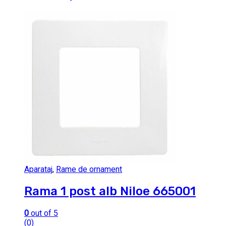
Aparataj
,
Rame de ornament
Rama 1 post alb Niloe 665001
0
out of 5
(0)