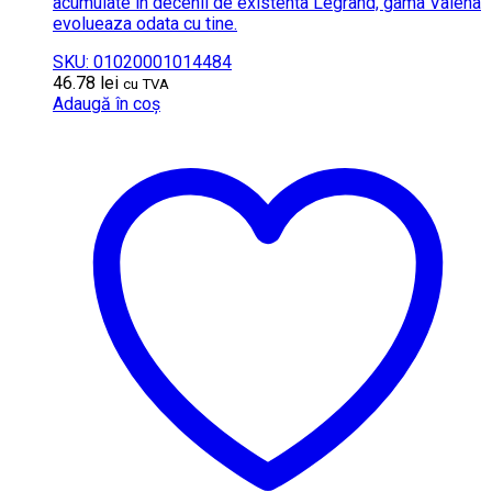
acumulate in decenii de existenta Legrand, gama Valena
evolueaza odata cu tine.
SKU: 01020001014484
46.78
lei
cu TVA
Adaugă în coș