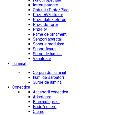
Functii speciale
Intrerupatoare
Obturat./Taste/Placi
Prize AV/difuzor
Prize date/telefon
Prize de forta
Prize tv
Rame de ornament
Senzori aparataj
Sonerie modulara
Suport fixare
Surse de lumina
Variatoare
Iluminat
Corpuri de iluminat
Ilum. de sarbatori
Surse de lumina
Conectica
Accesorii conectica
Adaptoare
Bloc multipriza
Bride/coliere
Cleme