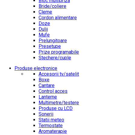
Bloc multipriza
Bride/coliere
Cleme
Cordon alimentare
Doze
Dulii
Mufe
Prelungitoare
Presetupe
Prize programabile
Stechere/cuple
Produse electronice
Accesorii tv/satelit
Boxe
Cantare
Control acces
Lanterne
Multimetre/testere
Produse cu LCD
Sonerii
Statii meteo
Termostate
Aromaterapie