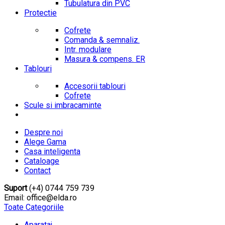
Tubulatura din PVC
Protectie
Cofrete
Comanda & semnaliz.
Intr. modulare
Masura & compens. ER
Tablouri
Accesorii tablouri
Cofrete
Scule si imbracaminte
Despre noi
Alege Gama
Casa inteligenta
Cataloage
Contact
Suport
(+4) 0744 759 739
Email: office@elda.ro
Toate Categoriile
Aparataj