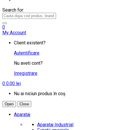
Search for:
0
My Account
Client existent?
Autentificare
Nu aveti cont?
Inregistrare
0
0.00
lei
Nu ai niciun produs în coș.
Open
Close
Aparataj
Aparataj Industrial