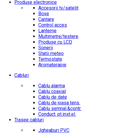
Produse electronice
Accesorii tv/satelit
Boxe
Cantare
Control acces
Lanterne
Multimetre/testere
Produse cu LCD
Sonerii
Statii meteo
Termostate
Aromaterapie
Cabluri
Cablu alarma
Cablu coaxial
Cablu de date
Cablu de joasa tens.
Cablu semnal.&contr.
Conduct. pt.inst.el.
Trasee cabluri
Jgheaburi PVC