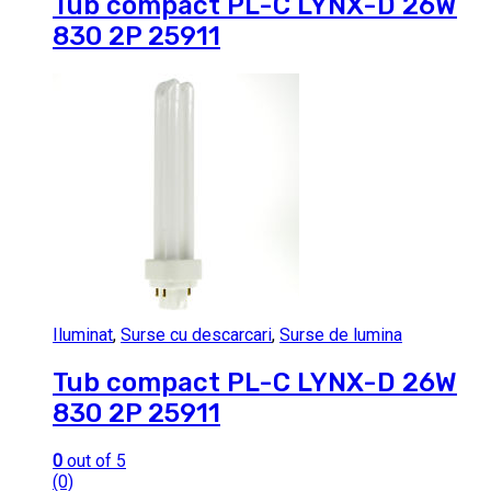
Tub compact PL-C LYNX-D 26W
830 2P 25911
Iluminat
,
Surse cu descarcari
,
Surse de lumina
Tub compact PL-C LYNX-D 26W
830 2P 25911
0
out of 5
(0)