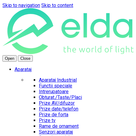
Skip to navigation
Skip to content
Open
Close
Aparataj
Aparataj Industrial
Functii speciale
Intrerupatoare
Obturat./Taste/Placi
Prize AV/difuzor
Prize date/telefon
Prize de forta
Prize tv
Rame de ornament
Senzori aparataj