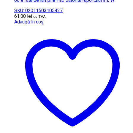
60% fata de lampile HID datorita raportului lm/W
SKU: 02011503105427
61.00
lei
cu TVA
Adaugă în coș