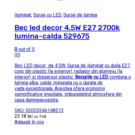
Iluminat
,
Surse cu LED
,
Surse de lumina
Bec led decor 4.5W E27 2700k
lumina-calda 529675
0
out of 5
(0)
Bec LED decor de 4.5W. Sursa de iluminat cu dulia E27,
corp din plastic (la exterior), radiator din aluminiu (la
interior) si dispersor plastic.
Becurile cu LED
combina o
lumina alba, calda, minunata cu o durata de
viata exceptionala. Acestea ofera economii
semnificative imediate, imbunatatind atmosfera din
casa dumneavoastra.
SKU: 02020346148513
23.18
lei
cu TVA
Adaugă în coș