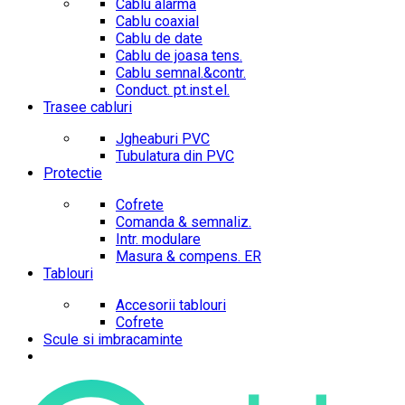
Cablu alarma
Cablu coaxial
Cablu de date
Cablu de joasa tens.
Cablu semnal.&contr.
Conduct. pt.inst.el.
Trasee cabluri
Jgheaburi PVC
Tubulatura din PVC
Protectie
Cofrete
Comanda & semnaliz.
Intr. modulare
Masura & compens. ER
Tablouri
Accesorii tablouri
Cofrete
Scule si imbracaminte