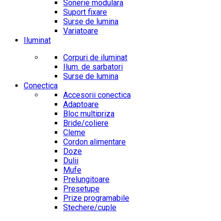
Sonerie modulara
Suport fixare
Surse de lumina
Variatoare
Iluminat
Corpuri de iluminat
Ilum. de sarbatori
Surse de lumina
Conectica
Accesorii conectica
Adaptoare
Bloc multipriza
Bride/coliere
Cleme
Cordon alimentare
Doze
Dulii
Mufe
Prelungitoare
Presetupe
Prize programabile
Stechere/cuple