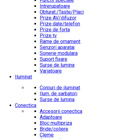
Functii speciale
Intrerupatoare
Obturat./Taste/Placi
Prize AV/difuzor
Prize date/telefon
Prize de forta
Prize tv
Rame de ornament
Senzori aparataj
Sonerie modulara
Suport fixare
Surse de lumina
Variatoare
Iluminat
Corpuri de iluminat
Ilum. de sarbatori
Surse de lumina
Conectica
Accesorii conectica
Adaptoare
Bloc multipriza
Bride/coliere
Cleme