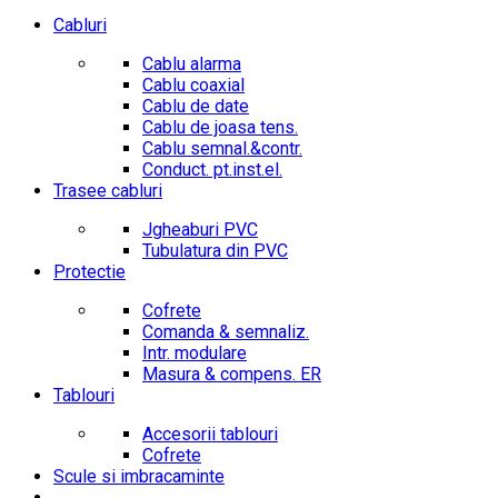
Cabluri
Cablu alarma
Cablu coaxial
Cablu de date
Cablu de joasa tens.
Cablu semnal.&contr.
Conduct. pt.inst.el.
Trasee cabluri
Jgheaburi PVC
Tubulatura din PVC
Protectie
Cofrete
Comanda & semnaliz.
Intr. modulare
Masura & compens. ER
Tablouri
Accesorii tablouri
Cofrete
Scule si imbracaminte