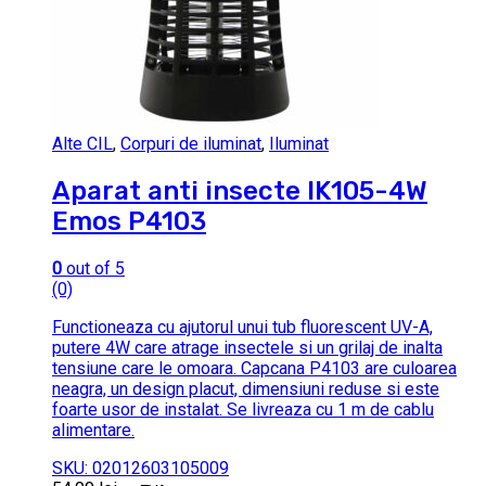
Alte CIL
,
Corpuri de iluminat
,
Iluminat
Aparat anti insecte IK105-4W
Emos P4103
0
out of 5
(0)
Functioneaza cu ajutorul unui tub fluorescent UV-A,
putere 4W care atrage insectele si un grilaj de inalta
tensiune care le omoara. Capcana P4103 are culoarea
neagra, un design placut, dimensiuni reduse si este
foarte usor de instalat. Se livreaza cu 1 m de cablu
alimentare.
SKU: 02012603105009