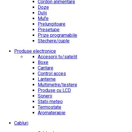
Cordon alimentare
Doze
Dulii
Mufe
Prelungitoare
Presetupe
Prize programabile
Stechere/cuple
Produse electronice
Accesorii tv/satelit
Boxe
Cantare
Control acces
Lanterne
Multimetre/testere
Produse cu LCD
Sonerii
Statii meteo
Termostate
Aromaterapie
Cabluri