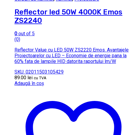
Reflector led 50W 4000K Emos
ZS2240
0
out of 5
(0)
Reflector Value cu LED 50W ZS2220 Emos. Avantajele
Proiectoarelor cu LED – Economie de energie pana la
60% fata de lampile HID datorita raportului lm/W
SKU: 02011503105429
89.00
lei
cu TVA
Adaugă în coș