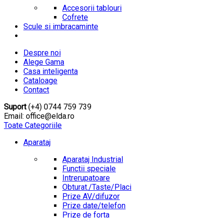
Accesorii tablouri
Cofrete
Scule si imbracaminte
Despre noi
Alege Gama
Casa inteligenta
Cataloage
Contact
Suport
(+4) 0744 759 739
Email: office@elda.ro
Toate Categoriile
Aparataj
Aparataj Industrial
Functii speciale
Intrerupatoare
Obturat./Taste/Placi
Prize AV/difuzor
Prize date/telefon
Prize de forta