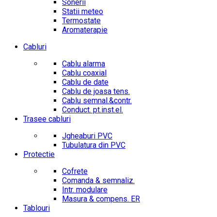
Sonerii
Statii meteo
Termostate
Aromaterapie
Cabluri
Cablu alarma
Cablu coaxial
Cablu de date
Cablu de joasa tens.
Cablu semnal.&contr.
Conduct. pt.inst.el.
Trasee cabluri
Jgheaburi PVC
Tubulatura din PVC
Protectie
Cofrete
Comanda & semnaliz.
Intr. modulare
Masura & compens. ER
Tablouri