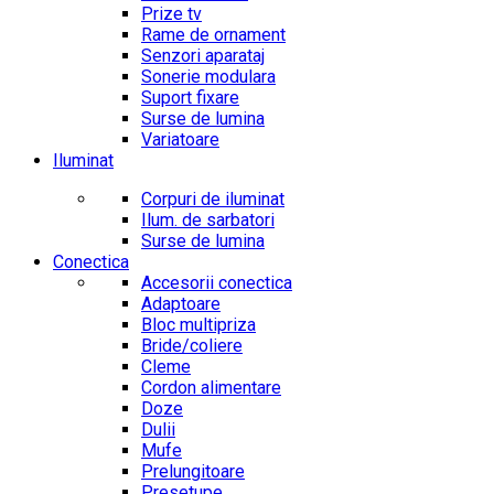
Prize tv
Rame de ornament
Senzori aparataj
Sonerie modulara
Suport fixare
Surse de lumina
Variatoare
Iluminat
Corpuri de iluminat
Ilum. de sarbatori
Surse de lumina
Conectica
Accesorii conectica
Adaptoare
Bloc multipriza
Bride/coliere
Cleme
Cordon alimentare
Doze
Dulii
Mufe
Prelungitoare
Presetupe