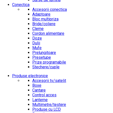
Conectica
Accesorii conectica
Adaptoare
Bloc multipriza
Bride/coliere
Cleme
Cordon alimentare
Doze
Dulii
Mufe
Prelungitoare
Presetupe
Prize programabile
Stechere/cuple
Produse electronice
Accesorii tv/satelit
Boxe
Cantare
Control acces
Lanterne
Multimetre/testere
Produse cu LCD