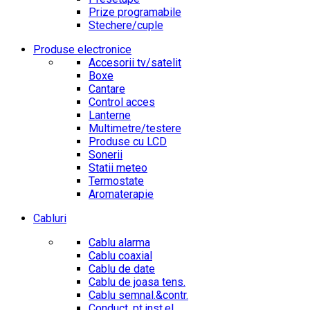
Prize programabile
Stechere/cuple
Produse electronice
Accesorii tv/satelit
Boxe
Cantare
Control acces
Lanterne
Multimetre/testere
Produse cu LCD
Sonerii
Statii meteo
Termostate
Aromaterapie
Cabluri
Cablu alarma
Cablu coaxial
Cablu de date
Cablu de joasa tens.
Cablu semnal.&contr.
Conduct. pt.inst.el.