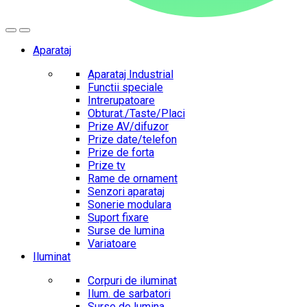
Aparataj
Aparataj Industrial
Functii speciale
Intrerupatoare
Obturat./Taste/Placi
Prize AV/difuzor
Prize date/telefon
Prize de forta
Prize tv
Rame de ornament
Senzori aparataj
Sonerie modulara
Suport fixare
Surse de lumina
Variatoare
Iluminat
Corpuri de iluminat
Ilum. de sarbatori
Surse de lumina