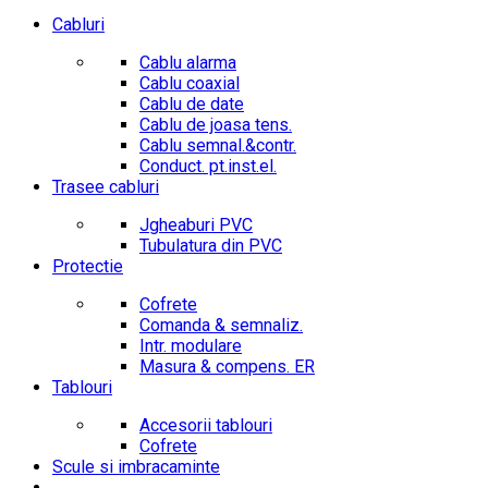
Cabluri
Cablu alarma
Cablu coaxial
Cablu de date
Cablu de joasa tens.
Cablu semnal.&contr.
Conduct. pt.inst.el.
Trasee cabluri
Jgheaburi PVC
Tubulatura din PVC
Protectie
Cofrete
Comanda & semnaliz.
Intr. modulare
Masura & compens. ER
Tablouri
Accesorii tablouri
Cofrete
Scule si imbracaminte