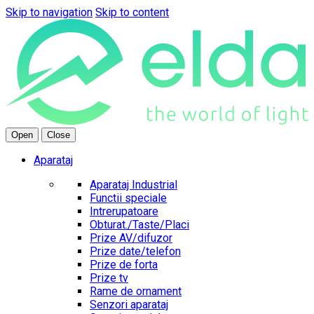
Skip to navigation
Skip to content
Open
Close
Aparataj
Aparataj Industrial
Functii speciale
Intrerupatoare
Obturat./Taste/Placi
Prize AV/difuzor
Prize date/telefon
Prize de forta
Prize tv
Rame de ornament
Senzori aparataj