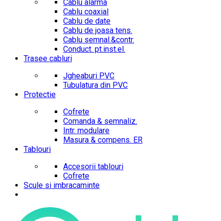
Cablu alarma
Cablu coaxial
Cablu de date
Cablu de joasa tens.
Cablu semnal.&contr.
Conduct. pt.inst.el.
Trasee cabluri
Jgheaburi PVC
Tubulatura din PVC
Protectie
Cofrete
Comanda & semnaliz.
Intr. modulare
Masura & compens. ER
Tablouri
Accesorii tablouri
Cofrete
Scule si imbracaminte