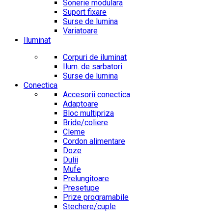
Sonerie modulara
Suport fixare
Surse de lumina
Variatoare
Iluminat
Corpuri de iluminat
Ilum. de sarbatori
Surse de lumina
Conectica
Accesorii conectica
Adaptoare
Bloc multipriza
Bride/coliere
Cleme
Cordon alimentare
Doze
Dulii
Mufe
Prelungitoare
Presetupe
Prize programabile
Stechere/cuple