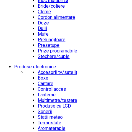
Bloc multipriza
Bride/coliere
Cleme
Cordon alimentare
Doze
Dulii
Mufe
Prelungitoare
Presetupe
Prize programabile
Stechere/cuple
Produse electronice
Accesorii tv/satelit
Boxe
Cantare
Control acces
Lanterne
Multimetre/testere
Produse cu LCD
Sonerii
Statii meteo
Termostate
Aromaterapie