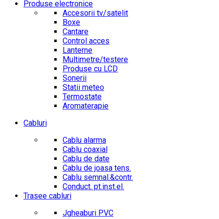
Produse electronice
Accesorii tv/satelit
Boxe
Cantare
Control acces
Lanterne
Multimetre/testere
Produse cu LCD
Sonerii
Statii meteo
Termostate
Aromaterapie
Cabluri
Cablu alarma
Cablu coaxial
Cablu de date
Cablu de joasa tens.
Cablu semnal.&contr.
Conduct. pt.inst.el.
Trasee cabluri
Jgheaburi PVC