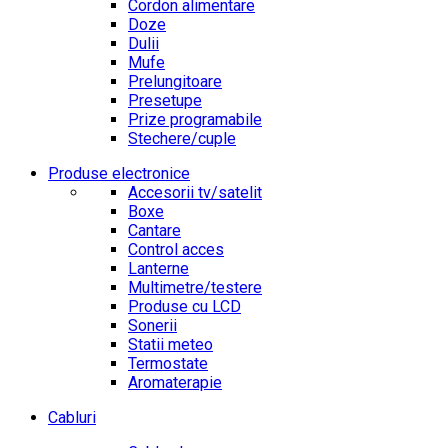
Cordon alimentare
Doze
Dulii
Mufe
Prelungitoare
Presetupe
Prize programabile
Stechere/cuple
Produse electronice
Accesorii tv/satelit
Boxe
Cantare
Control acces
Lanterne
Multimetre/testere
Produse cu LCD
Sonerii
Statii meteo
Termostate
Aromaterapie
Cabluri