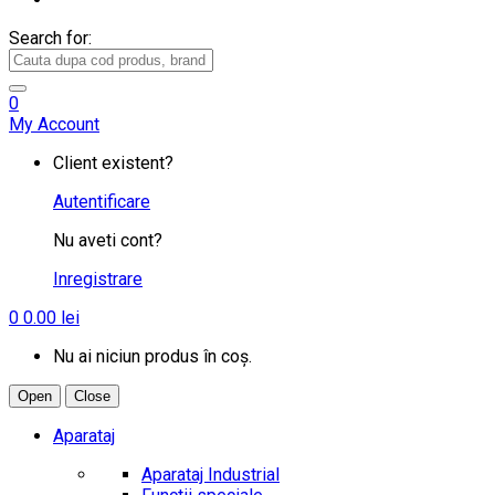
Search for:
0
My Account
Client existent?
Autentificare
Nu aveti cont?
Inregistrare
0
0.00
lei
Nu ai niciun produs în coș.
Open
Close
Aparataj
Aparataj Industrial