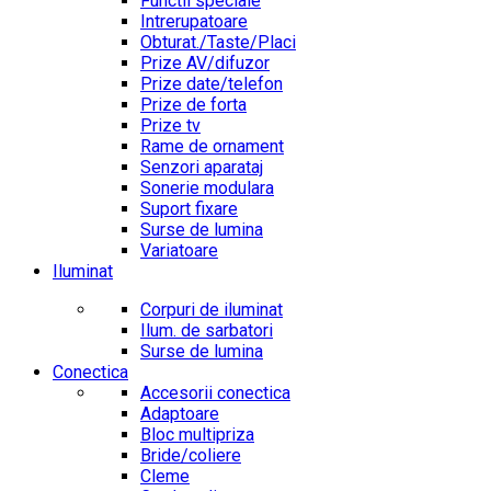
Functii speciale
Intrerupatoare
Obturat./Taste/Placi
Prize AV/difuzor
Prize date/telefon
Prize de forta
Prize tv
Rame de ornament
Senzori aparataj
Sonerie modulara
Suport fixare
Surse de lumina
Variatoare
Iluminat
Corpuri de iluminat
Ilum. de sarbatori
Surse de lumina
Conectica
Accesorii conectica
Adaptoare
Bloc multipriza
Bride/coliere
Cleme