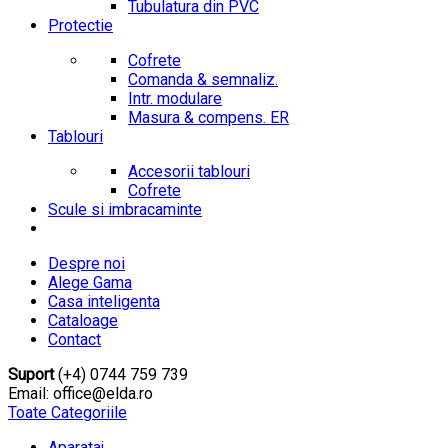
Tubulatura din PVC
Protectie
Cofrete
Comanda & semnaliz.
Intr. modulare
Masura & compens. ER
Tablouri
Accesorii tablouri
Cofrete
Scule si imbracaminte
Despre noi
Alege Gama
Casa inteligenta
Cataloage
Contact
Suport
(+4) 0744 759 739
Email: office@elda.ro
Toate Categoriile
Aparataj