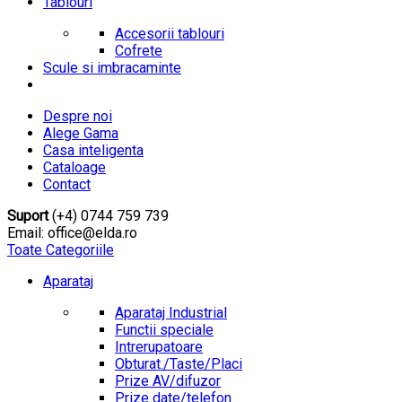
Tablouri
Accesorii tablouri
Cofrete
Scule si imbracaminte
Despre noi
Alege Gama
Casa inteligenta
Cataloage
Contact
Suport
(+4) 0744 759 739
Email: office@elda.ro
Toate Categoriile
Aparataj
Aparataj Industrial
Functii speciale
Intrerupatoare
Obturat./Taste/Placi
Prize AV/difuzor
Prize date/telefon