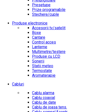
Prelungitoare
Presetupe
Prize programabile
Stechere/cuple
Produse electronice
Accesorii tv/satelit
Boxe
Cantare
Control acces
Lanterne
Multimetre/testere
Produse cu LCD
Sonerii
Statii meteo
Termostate
Aromaterapie
Cabluri
Cablu alarma
Cablu coaxial
Cablu de date
Cablu de joasa tens.
Cablu semnal.&contr.