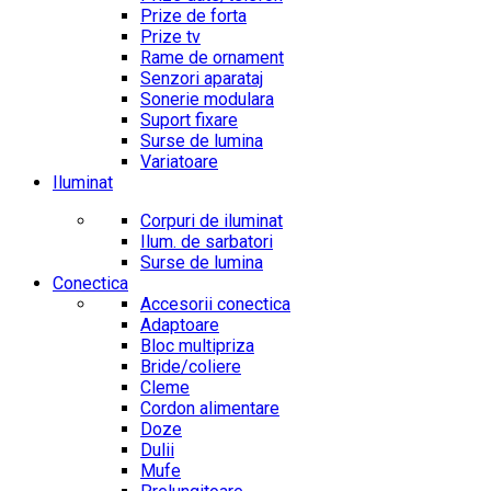
Prize de forta
Prize tv
Rame de ornament
Senzori aparataj
Sonerie modulara
Suport fixare
Surse de lumina
Variatoare
Iluminat
Corpuri de iluminat
Ilum. de sarbatori
Surse de lumina
Conectica
Accesorii conectica
Adaptoare
Bloc multipriza
Bride/coliere
Cleme
Cordon alimentare
Doze
Dulii
Mufe