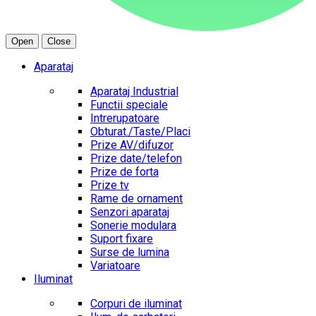
Open
Close
Aparataj
Aparataj Industrial
Functii speciale
Intrerupatoare
Obturat./Taste/Placi
Prize AV/difuzor
Prize date/telefon
Prize de forta
Prize tv
Rame de ornament
Senzori aparataj
Sonerie modulara
Suport fixare
Surse de lumina
Variatoare
Iluminat
Corpuri de iluminat