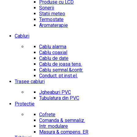
Produse cu LCD
Sonerii
Statii meteo
Termostate
Aromaterapie
Cabluri
Cablu alarma
Cablu coaxial
Cablu de date
Cablu de joasa tens.
Cablu semnal.&contr.
Conduct. pt.inst.el.
Trasee cabluri
Jgheaburi PVC
Tubulatura din PVC
Protectie
Cofrete
Comanda & semnaliz.
Intr. modulare
Masura & compens. ER