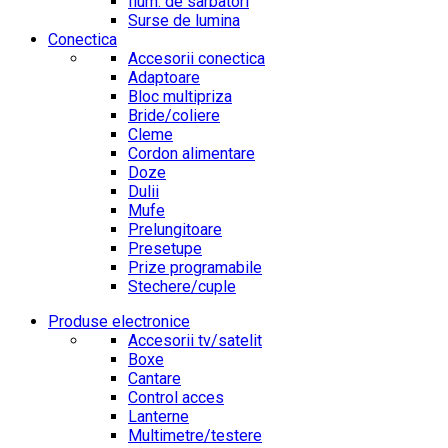
Ilum. de sarbatori
Surse de lumina
Conectica
Accesorii conectica
Adaptoare
Bloc multipriza
Bride/coliere
Cleme
Cordon alimentare
Doze
Dulii
Mufe
Prelungitoare
Presetupe
Prize programabile
Stechere/cuple
Produse electronice
Accesorii tv/satelit
Boxe
Cantare
Control acces
Lanterne
Multimetre/testere