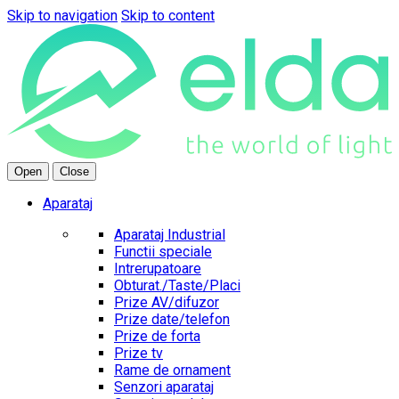
Skip to navigation
Skip to content
Open
Close
Aparataj
Aparataj Industrial
Functii speciale
Intrerupatoare
Obturat./Taste/Placi
Prize AV/difuzor
Prize date/telefon
Prize de forta
Prize tv
Rame de ornament
Senzori aparataj