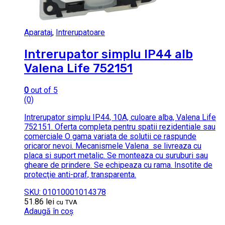
Aparataj
,
Intrerupatoare
Intrerupator simplu IP44 alb
Valena Life 752151
0
out of 5
(0)
Intrerupator simplu IP44, 10A, culoare alba, Valena Life
752151. Oferta completa pentru spatii rezidentiale sau
comerciale O gama variata de solutii ce raspunde
oricaror nevoi. Mecanismele Valena se livreaza cu
placa si suport metalic. Se monteaza cu suruburi sau
gheare de prindere. Se echipeaza cu rama. Insotite de
protecţie anti-praf, transparenta.
SKU: 01010001014378
51.86
lei
cu TVA
Adaugă în coș