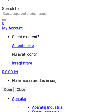
Search for:
0
My Account
Client existent?
Autentificare
Nu aveti cont?
Inregistrare
0
0.00
lei
Nu ai niciun produs în coș.
Open
Close
Aparataj
Aparataj Industrial