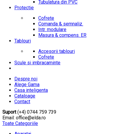
Tubulatura din PVC
Protectie
Cofrete
Comanda & semnaliz.
Intr. modulare
Masura & compens. ER
Tablouri
Accesorii tablouri
Cofrete
Scule si imbracaminte
Despre noi
Alege Gama
Casa inteligenta
Cataloage
Contact
Suport
(+4) 0744 759 739
Email: office@elda.ro
Toate Categoriile
Aparataj