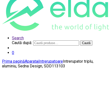
Search
Caută după:
Caută
0
Prima pagină
Aparataj
Intrerupatoare
Intrerupator triplu,
aluminiu, Sedna Design, SDD113103