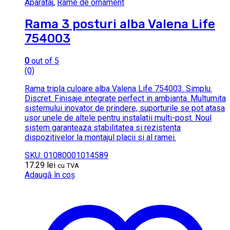
Aparataj
,
Rame de ornament
Rama 3 posturi alba Valena Life
754003
0
out of 5
(0)
Rama tripla culoare alba Valena Life 754003. Simplu.
Discret. Finisaje integrate perfect in ambianta. Multumita
sistemului inovator de prindere, suporturile se pot atasa
usor unele de altele pentru instalatii multi-post. Noul
sistem garanteaza stabilitatea si rezistenta
dispozitivelor la montajul placii si al ramei.
SKU: 01080001014589
17.29
lei
cu TVA
Adaugă în coș