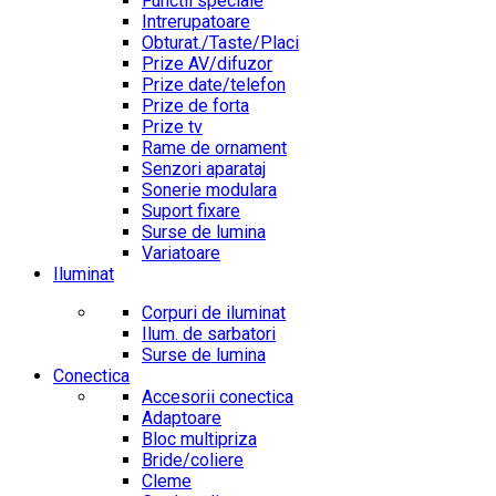
Functii speciale
Intrerupatoare
Obturat./Taste/Placi
Prize AV/difuzor
Prize date/telefon
Prize de forta
Prize tv
Rame de ornament
Senzori aparataj
Sonerie modulara
Suport fixare
Surse de lumina
Variatoare
Iluminat
Corpuri de iluminat
Ilum. de sarbatori
Surse de lumina
Conectica
Accesorii conectica
Adaptoare
Bloc multipriza
Bride/coliere
Cleme