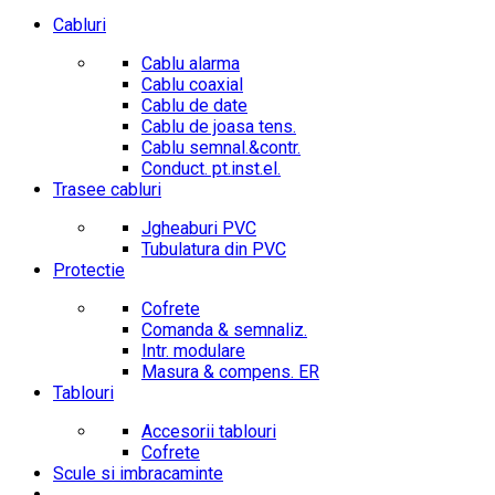
Cabluri
Cablu alarma
Cablu coaxial
Cablu de date
Cablu de joasa tens.
Cablu semnal.&contr.
Conduct. pt.inst.el.
Trasee cabluri
Jgheaburi PVC
Tubulatura din PVC
Protectie
Cofrete
Comanda & semnaliz.
Intr. modulare
Masura & compens. ER
Tablouri
Accesorii tablouri
Cofrete
Scule si imbracaminte