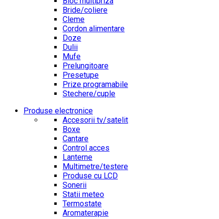
Bloc multipriza
Bride/coliere
Cleme
Cordon alimentare
Doze
Dulii
Mufe
Prelungitoare
Presetupe
Prize programabile
Stechere/cuple
Produse electronice
Accesorii tv/satelit
Boxe
Cantare
Control acces
Lanterne
Multimetre/testere
Produse cu LCD
Sonerii
Statii meteo
Termostate
Aromaterapie