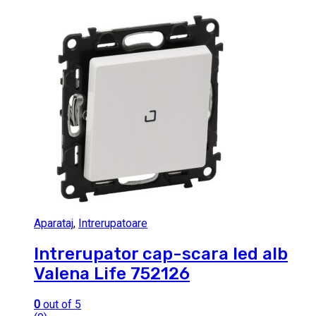
Aparataj
,
Intrerupatoare
Intrerupator cap-scara led alb
Valena Life 752126
0
out of 5