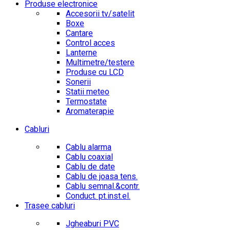
Produse electronice
Accesorii tv/satelit
Boxe
Cantare
Control acces
Lanterne
Multimetre/testere
Produse cu LCD
Sonerii
Statii meteo
Termostate
Aromaterapie
Cabluri
Cablu alarma
Cablu coaxial
Cablu de date
Cablu de joasa tens.
Cablu semnal.&contr.
Conduct. pt.inst.el.
Trasee cabluri
Jgheaburi PVC