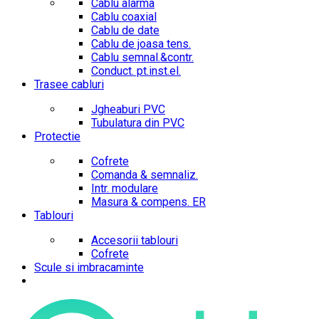
Cablu alarma
Cablu coaxial
Cablu de date
Cablu de joasa tens.
Cablu semnal.&contr.
Conduct. pt.inst.el.
Trasee cabluri
Jgheaburi PVC
Tubulatura din PVC
Protectie
Cofrete
Comanda & semnaliz.
Intr. modulare
Masura & compens. ER
Tablouri
Accesorii tablouri
Cofrete
Scule si imbracaminte