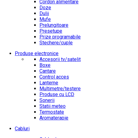
Cordon alimentare
Doze
Dulii
Mufe
Prelungitoare
Presetupe
Prize programabile
Stechere/cuple
Produse electronice
Accesorii tv/satelit
Boxe
Cantare
Control acces
Lanterne
Multimetre/testere
Produse cu LCD
Sonerii
Statii meteo
Termostate
Aromaterapie
Cabluri