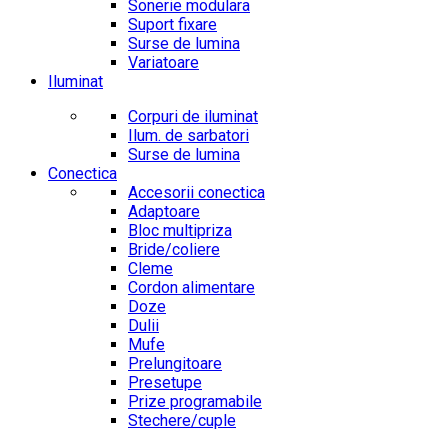
Sonerie modulara
Suport fixare
Surse de lumina
Variatoare
Iluminat
Corpuri de iluminat
Ilum. de sarbatori
Surse de lumina
Conectica
Accesorii conectica
Adaptoare
Bloc multipriza
Bride/coliere
Cleme
Cordon alimentare
Doze
Dulii
Mufe
Prelungitoare
Presetupe
Prize programabile
Stechere/cuple