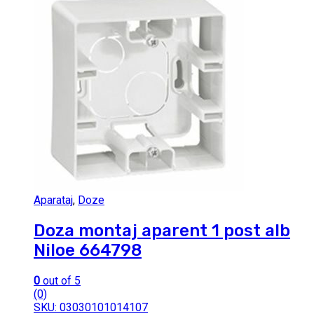
Aparataj
,
Doze
Doza montaj aparent 1 post alb
Niloe 664798
0
out of 5
(0)
SKU: 03030101014107