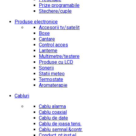
Prize programabile
Stechere/cuple
Produse electronice
Accesorii tv/satelit
Boxe
Cantare
Control acces
Lanterne
Multimetre/testere
Produse cu LCD
Sonerii
Statii meteo
Termostate
Aromaterapie
Cabluri
Cablu alarma
Cablu coaxial
Cablu de date
Cablu de joasa tens.
Cablu semnal.&contr.
Conduct. pt.inst.el.