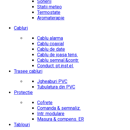
Sonerii
Statii meteo
Termostate
Aromaterapie
Cabluri
Cablu alarma
Cablu coaxial
Cablu de date
Cablu de joasa tens.
Cablu semnal.&contr.
Conduct. pt.inst.el.
Trasee cabluri
Jgheaburi PVC
Tubulatura din PVC
Protectie
Cofrete
Comanda & semnaliz.
Intr. modulare
Masura & compens. ER
Tablouri