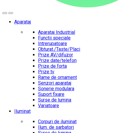
Aparataj
Aparataj Industrial
Functii speciale
Intrerupatoare
Obturat./Taste/Placi
Prize AV/difuzor
Prize date/telefon
Prize de forta
Prize tv
Rame de ornament
Senzori aparataj
Sonerie modulara
Suport fixare
Surse de lumina
Variatoare
Iluminat
Corpuri de iluminat
Ilum. de sarbatori
Surse de lumina