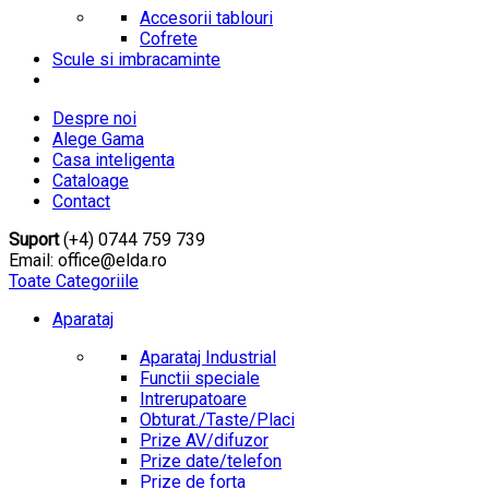
Accesorii tablouri
Cofrete
Scule si imbracaminte
Despre noi
Alege Gama
Casa inteligenta
Cataloage
Contact
Suport
(+4) 0744 759 739
Email: office@elda.ro
Toate Categoriile
Aparataj
Aparataj Industrial
Functii speciale
Intrerupatoare
Obturat./Taste/Placi
Prize AV/difuzor
Prize date/telefon
Prize de forta