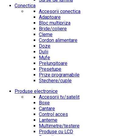
Conectica
Accesorii conectica
Adaptoare
Bloc multipriza
Bride/coliere
Cleme
Cordon alimentare
Doze
Dulii
Mufe
Prelungitoare
Presetupe
Prize programabile
Stechere/cuple
Produse electronice
Accesorii tv/satelit
Boxe
Cantare
Control acces
Lanterne
Multimetre/testere
Produse cu LCD