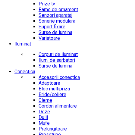
Prize tv
Rame de ornament
Senzori aparataj
Sonerie modulara
Suport fixare
Surse de lumina
Variatoare
Iluminat
Corpuri de iluminat
Ilum. de sarbatori
Surse de lumina
Conectica
Accesorii conectica
Adaptoare
Bloc multipriza
Bride/coliere
Cleme
Cordon alimentare
Doze
Dulii
Mufe
Prelungitoare
Presetupe