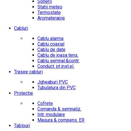
Sonerii
Statii meteo
Termostate
Aromaterapie
Cabluri
Cablu alarma
Cablu coaxial
Cablu de date
Cablu de joasa tens.
Cablu semnal.&contr.
Conduct. pt.inst.el.
Trasee cabluri
Jgheaburi PVC
Tubulatura din PVC
Protectie
Cofrete
Comanda & semnaliz.
Intr. modulare
Masura & compens. ER
Tablouri