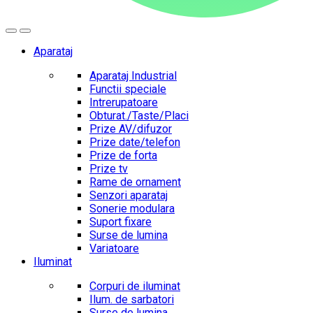
Aparataj
Aparataj Industrial
Functii speciale
Intrerupatoare
Obturat./Taste/Placi
Prize AV/difuzor
Prize date/telefon
Prize de forta
Prize tv
Rame de ornament
Senzori aparataj
Sonerie modulara
Suport fixare
Surse de lumina
Variatoare
Iluminat
Corpuri de iluminat
Ilum. de sarbatori
Surse de lumina