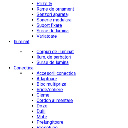
Prize tv
Rame de ornament
Senzori aparataj
Sonerie modulara
Suport fixare
Surse de lumina
Variatoare
Iluminat
Corpuri de iluminat
Ilum. de sarbatori
Surse de lumina
Conectica
Accesorii conectica
Adaptoare
Bloc multipriza
Bride/coliere
Cleme
Cordon alimentare
Doze
Dulii
Mufe
Prelungitoare
Presetupe