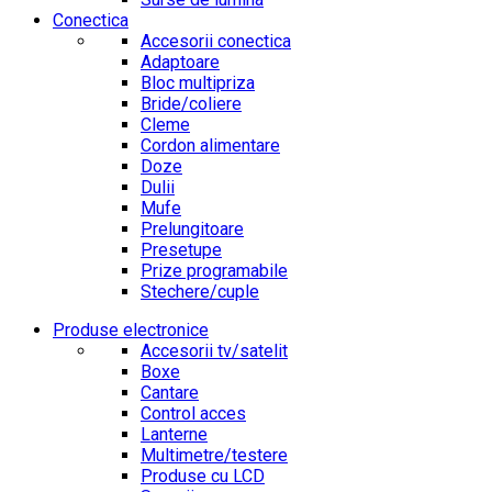
Conectica
Accesorii conectica
Adaptoare
Bloc multipriza
Bride/coliere
Cleme
Cordon alimentare
Doze
Dulii
Mufe
Prelungitoare
Presetupe
Prize programabile
Stechere/cuple
Produse electronice
Accesorii tv/satelit
Boxe
Cantare
Control acces
Lanterne
Multimetre/testere
Produse cu LCD