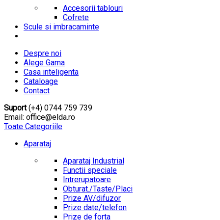
Accesorii tablouri
Cofrete
Scule si imbracaminte
Despre noi
Alege Gama
Casa inteligenta
Cataloage
Contact
Suport
(+4) 0744 759 739
Email: office@elda.ro
Toate Categoriile
Aparataj
Aparataj Industrial
Functii speciale
Intrerupatoare
Obturat./Taste/Placi
Prize AV/difuzor
Prize date/telefon
Prize de forta