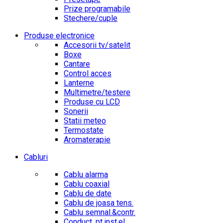
Prize programabile
Stechere/cuple
Produse electronice
Accesorii tv/satelit
Boxe
Cantare
Control acces
Lanterne
Multimetre/testere
Produse cu LCD
Sonerii
Statii meteo
Termostate
Aromaterapie
Cabluri
Cablu alarma
Cablu coaxial
Cablu de date
Cablu de joasa tens.
Cablu semnal.&contr.
Conduct. pt.inst.el.