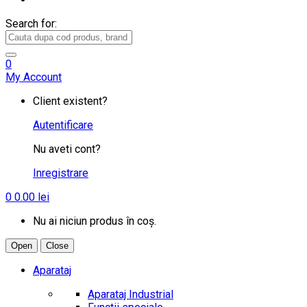
Search for:
0
My Account
Client existent?
Autentificare
Nu aveti cont?
Inregistrare
0
0.00
lei
Nu ai niciun produs în coș.
Open
Close
Aparataj
Aparataj Industrial