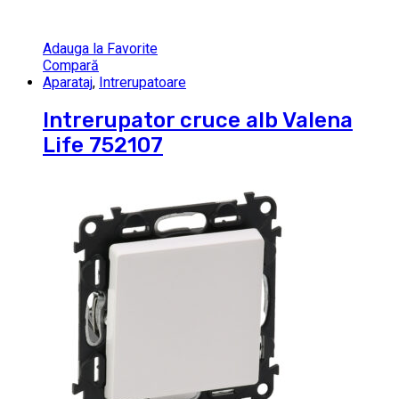
Adauga la Favorite
Compară
Aparataj
,
Intrerupatoare
Intrerupator cruce alb Valena
Life 752107