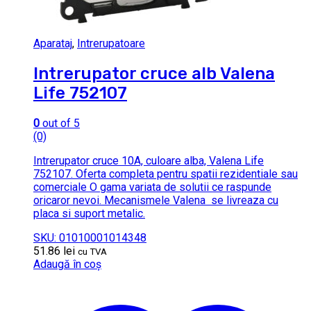
Aparataj
,
Intrerupatoare
Intrerupator cruce alb Valena
Life 752107
0
out of 5
(0)
Intrerupator cruce 10A, culoare alba, Valena Life
752107. Oferta completa pentru spatii rezidentiale sau
comerciale O gama variata de solutii ce raspunde
oricaror nevoi. Mecanismele Valena se livreaza cu
placa si suport metalic.
SKU: 01010001014348
51.86
lei
cu TVA
Adaugă în coș