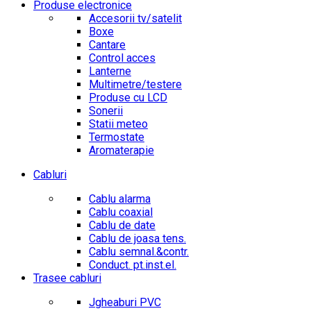
Produse electronice
Accesorii tv/satelit
Boxe
Cantare
Control acces
Lanterne
Multimetre/testere
Produse cu LCD
Sonerii
Statii meteo
Termostate
Aromaterapie
Cabluri
Cablu alarma
Cablu coaxial
Cablu de date
Cablu de joasa tens.
Cablu semnal.&contr.
Conduct. pt.inst.el.
Trasee cabluri
Jgheaburi PVC