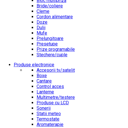
Bloc multipriza
Bride/coliere
Cleme
Cordon alimentare
Doze
Dulii
Mufe
Prelungitoare
Presetupe
Prize programabile
Stechere/cuple
Produse electronice
Accesorii tv/satelit
Boxe
Cantare
Control acces
Lanterne
Multimetre/testere
Produse cu LCD
Sonerii
Statii meteo
Termostate
Aromaterapie