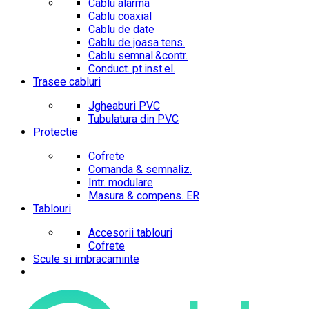
Cablu alarma
Cablu coaxial
Cablu de date
Cablu de joasa tens.
Cablu semnal.&contr.
Conduct. pt.inst.el.
Trasee cabluri
Jgheaburi PVC
Tubulatura din PVC
Protectie
Cofrete
Comanda & semnaliz.
Intr. modulare
Masura & compens. ER
Tablouri
Accesorii tablouri
Cofrete
Scule si imbracaminte