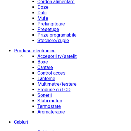
Cordon alimentare
Doze
Dulii
Mufe
Prelungitoare
Presetupe
Prize programabile
Stechere/cuple
Produse electronice
Accesorii tv/satelit
Boxe
Cantare
Control acces
Lanterne
Multimetre/testere
Produse cu LCD
Sonerii
Statii meteo
Termostate
Aromaterapie
Cabluri