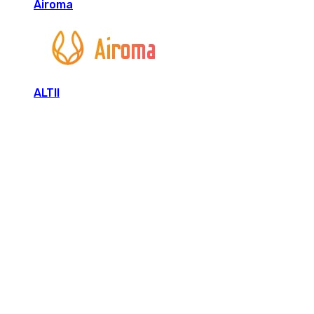
Airoma
ALTII