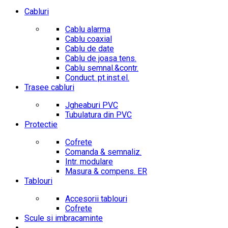
Cabluri
Cablu alarma
Cablu coaxial
Cablu de date
Cablu de joasa tens.
Cablu semnal.&contr.
Conduct. pt.inst.el.
Trasee cabluri
Jgheaburi PVC
Tubulatura din PVC
Protectie
Cofrete
Comanda & semnaliz.
Intr. modulare
Masura & compens. ER
Tablouri
Accesorii tablouri
Cofrete
Scule si imbracaminte