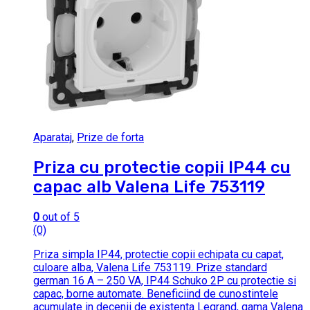
Aparataj
,
Prize de forta
Priza cu protectie copii IP44 cu
capac alb Valena Life 753119
0
out of 5
(0)
Priza simpla IP44, protectie copii echipata cu capat,
culoare alba, Valena Life 753119. Prize standard
german 16 A – 250 VA, IP44 Schuko 2P cu protectie si
capac, borne automate. Beneficiind de cunostintele
acumulate in decenii de existenta Legrand, gama Valena