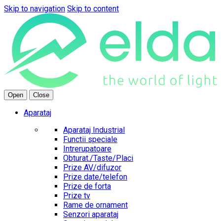
Skip to navigation
Skip to content
Open
Close
Aparataj
Aparataj Industrial
Functii speciale
Intrerupatoare
Obturat./Taste/Placi
Prize AV/difuzor
Prize date/telefon
Prize de forta
Prize tv
Rame de ornament
Senzori aparataj