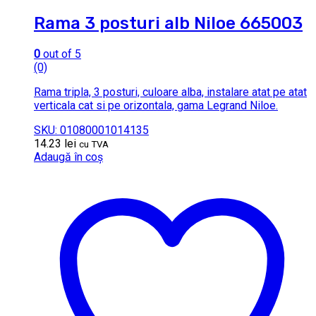
Rama 3 posturi alb Niloe 665003
0
out of 5
(0)
Rama tripla, 3 posturi, culoare alba, instalare atat pe atat
verticala cat si pe orizontala, gama Legrand Niloe.
SKU: 01080001014135
14.23
lei
cu TVA
Adaugă în coș