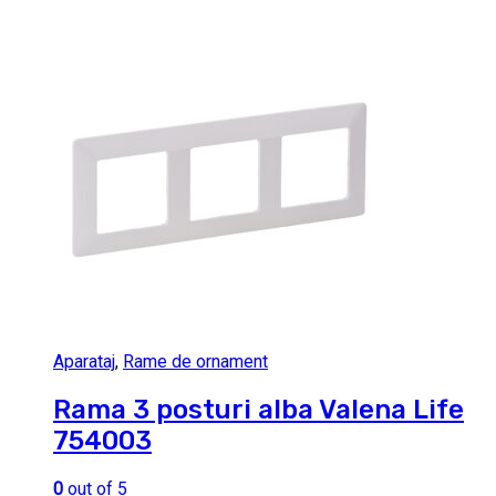
Aparataj
,
Rame de ornament
Rama 3 posturi alba Valena Life
754003
0
out of 5