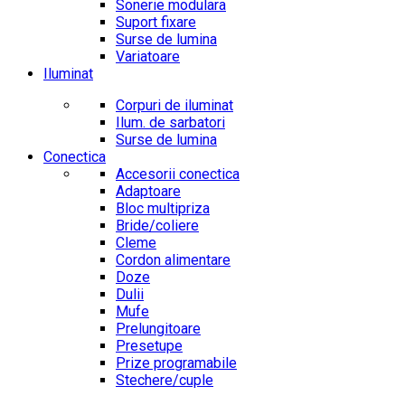
Sonerie modulara
Suport fixare
Surse de lumina
Variatoare
Iluminat
Corpuri de iluminat
Ilum. de sarbatori
Surse de lumina
Conectica
Accesorii conectica
Adaptoare
Bloc multipriza
Bride/coliere
Cleme
Cordon alimentare
Doze
Dulii
Mufe
Prelungitoare
Presetupe
Prize programabile
Stechere/cuple