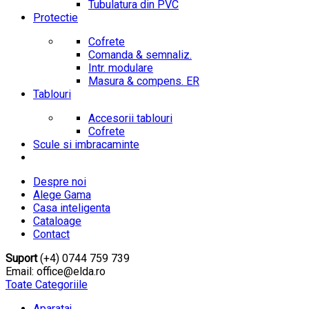
Tubulatura din PVC
Protectie
Cofrete
Comanda & semnaliz.
Intr. modulare
Masura & compens. ER
Tablouri
Accesorii tablouri
Cofrete
Scule si imbracaminte
Despre noi
Alege Gama
Casa inteligenta
Cataloage
Contact
Suport
(+4) 0744 759 739
Email: office@elda.ro
Toate Categoriile
Aparataj