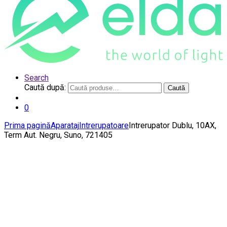
Search
Caută după:
Caută
0
Prima pagină
Aparataj
Intrerupatoare
Intrerupator Dublu, 10AX,
Term Aut. Negru, Suno, 721405