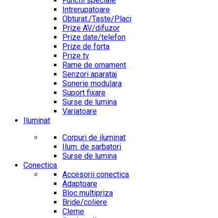
Functii speciale
Intrerupatoare
Obturat./Taste/Placi
Prize AV/difuzor
Prize date/telefon
Prize de forta
Prize tv
Rame de ornament
Senzori aparataj
Sonerie modulara
Suport fixare
Surse de lumina
Variatoare
Iluminat
Corpuri de iluminat
Ilum. de sarbatori
Surse de lumina
Conectica
Accesorii conectica
Adaptoare
Bloc multipriza
Bride/coliere
Cleme