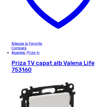
Adauga la Favorite
Compară
Aparataj
,
Prize tv
Priza TV capat alb Valena Life
753160