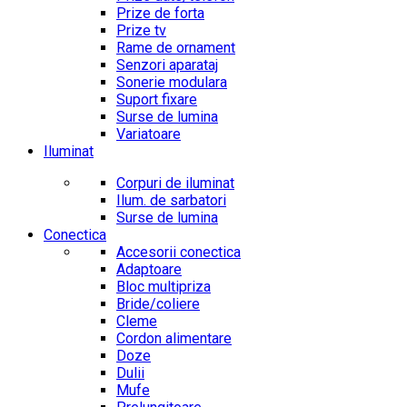
Prize de forta
Prize tv
Rame de ornament
Senzori aparataj
Sonerie modulara
Suport fixare
Surse de lumina
Variatoare
Iluminat
Corpuri de iluminat
Ilum. de sarbatori
Surse de lumina
Conectica
Accesorii conectica
Adaptoare
Bloc multipriza
Bride/coliere
Cleme
Cordon alimentare
Doze
Dulii
Mufe