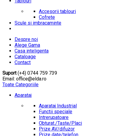
Tablouri
Accesorii tablouri
Cofrete
Scule si imbracaminte
Despre noi
Alege Gama
Casa inteligenta
Cataloage
Contact
Suport
(+4) 0744 759 739
Email: office@elda.ro
Toate Categoriile
Aparataj
Aparataj Industrial
Functii speciale
Intrerupatoare
Obturat./Taste/Placi
Prize AV/difuzor
Prize date/telefon