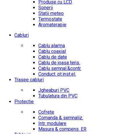
Produse cu LCD
Sonerii
Statii meteo
Termostate
Aromaterapie
Cabluri
Cablu alarma
Cablu coaxial
Cablu de date
Cablu de joasa tens.
Cablu semnal.&contr.
Conduct. pt.inst.el.
Trasee cabluri
Jgheaburi PVC
Tubulatura din PVC
Protectie
Cofrete
Comanda & semnaliz.
Intr. modulare
Masura & compens. ER