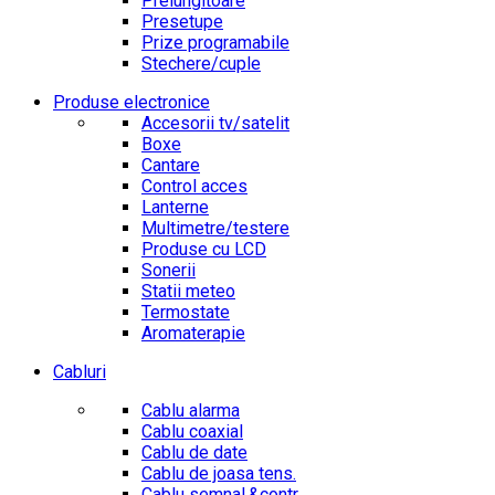
Prelungitoare
Presetupe
Prize programabile
Stechere/cuple
Produse electronice
Accesorii tv/satelit
Boxe
Cantare
Control acces
Lanterne
Multimetre/testere
Produse cu LCD
Sonerii
Statii meteo
Termostate
Aromaterapie
Cabluri
Cablu alarma
Cablu coaxial
Cablu de date
Cablu de joasa tens.
Cablu semnal.&contr.