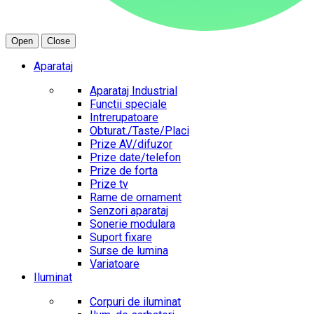
Open
Close
Aparataj
Aparataj Industrial
Functii speciale
Intrerupatoare
Obturat./Taste/Placi
Prize AV/difuzor
Prize date/telefon
Prize de forta
Prize tv
Rame de ornament
Senzori aparataj
Sonerie modulara
Suport fixare
Surse de lumina
Variatoare
Iluminat
Corpuri de iluminat