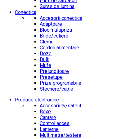
Ilum. de sarbatori
Surse de lumina
Conectica
Accesorii conectica
Adaptoare
Bloc multipriza
Bride/coliere
Cleme
Cordon alimentare
Doze
Dulii
Mufe
Prelungitoare
Presetupe
Prize programabile
Stechere/cuple
Produse electronice
Accesorii tv/satelit
Boxe
Cantare
Control acces
Lanterne
Multimetre/testere