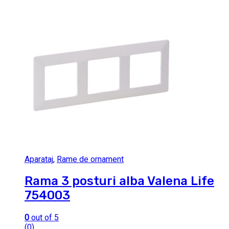
Aparataj
,
Rame de ornament
Rama 3 posturi alba Valena Life
754003
0
out of 5
(0)