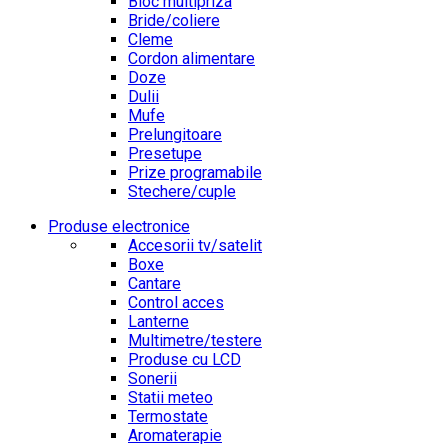
Bloc multipriza
Bride/coliere
Cleme
Cordon alimentare
Doze
Dulii
Mufe
Prelungitoare
Presetupe
Prize programabile
Stechere/cuple
Produse electronice
Accesorii tv/satelit
Boxe
Cantare
Control acces
Lanterne
Multimetre/testere
Produse cu LCD
Sonerii
Statii meteo
Termostate
Aromaterapie