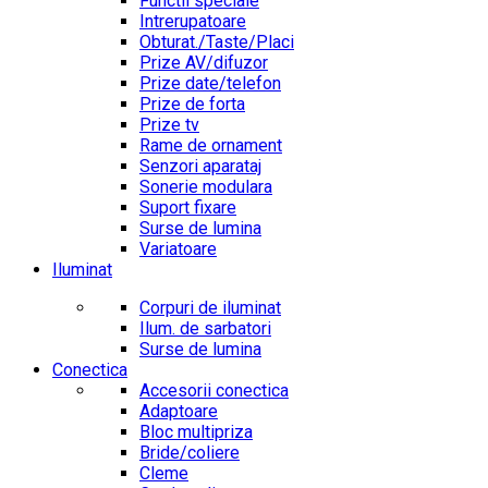
Functii speciale
Intrerupatoare
Obturat./Taste/Placi
Prize AV/difuzor
Prize date/telefon
Prize de forta
Prize tv
Rame de ornament
Senzori aparataj
Sonerie modulara
Suport fixare
Surse de lumina
Variatoare
Iluminat
Corpuri de iluminat
Ilum. de sarbatori
Surse de lumina
Conectica
Accesorii conectica
Adaptoare
Bloc multipriza
Bride/coliere
Cleme