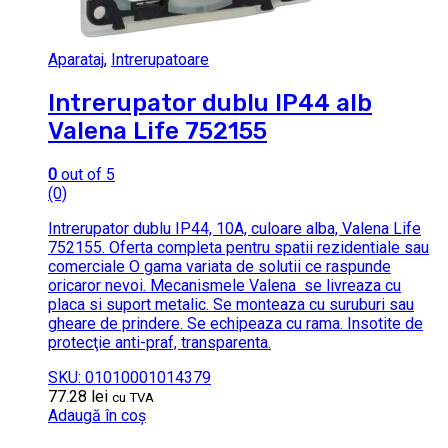
Aparataj
,
Intrerupatoare
Intrerupator dublu IP44 alb
Valena Life 752155
0
out of 5
(0)
Intrerupator dublu IP44, 10A, culoare alba, Valena Life
752155. Oferta completa pentru spatii rezidentiale sau
comerciale O gama variata de solutii ce raspunde
oricaror nevoi. Mecanismele Valena se livreaza cu
placa si suport metalic. Se monteaza cu suruburi sau
gheare de prindere. Se echipeaza cu rama. Insotite de
protecţie anti-praf, transparenta.
SKU: 01010001014379
77.28
lei
cu TVA
Adaugă în coș