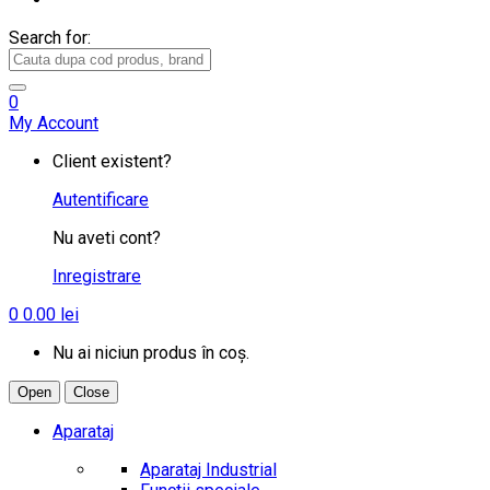
Search for:
0
My Account
Client existent?
Autentificare
Nu aveti cont?
Inregistrare
0
0.00
lei
Nu ai niciun produs în coș.
Open
Close
Aparataj
Aparataj Industrial