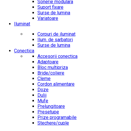
Sonerie modulara
Suport fixare
Surse de lumina
Variatoare
Iluminat
Corpuri de iluminat
Ilum. de sarbatori
Surse de lumina
Conectica
Accesorii conectica
Adaptoare
Bloc multipriza
Bride/coliere
Cleme
Cordon alimentare
Doze
Dulii
Mufe
Prelungitoare
Presetupe
Prize programabile
Stechere/cuple