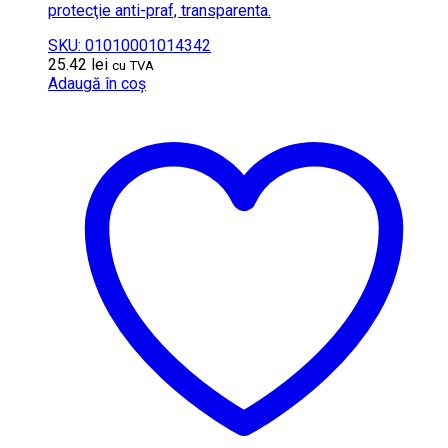
protecţie anti-praf, transparenta.
SKU: 01010001014342
25.42
lei
cu TVA
Adaugă în coș