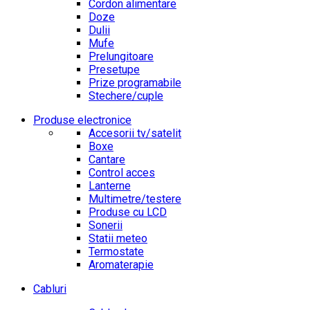
Cordon alimentare
Doze
Dulii
Mufe
Prelungitoare
Presetupe
Prize programabile
Stechere/cuple
Produse electronice
Accesorii tv/satelit
Boxe
Cantare
Control acces
Lanterne
Multimetre/testere
Produse cu LCD
Sonerii
Statii meteo
Termostate
Aromaterapie
Cabluri