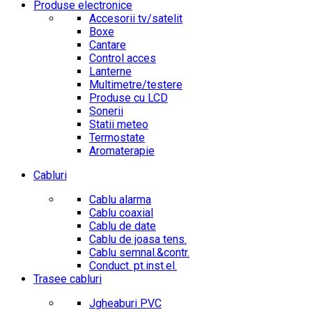
Produse electronice
Accesorii tv/satelit
Boxe
Cantare
Control acces
Lanterne
Multimetre/testere
Produse cu LCD
Sonerii
Statii meteo
Termostate
Aromaterapie
Cabluri
Cablu alarma
Cablu coaxial
Cablu de date
Cablu de joasa tens.
Cablu semnal.&contr.
Conduct. pt.inst.el.
Trasee cabluri
Jgheaburi PVC