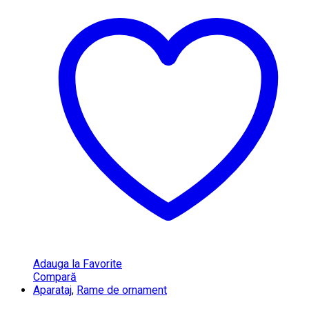
Adauga la Favorite
Compară
Aparataj
,
Rame de ornament