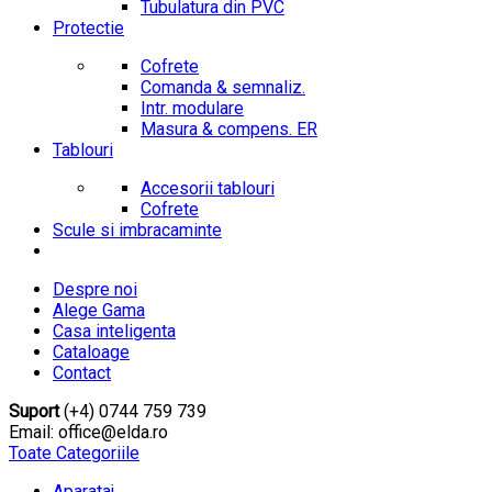
Tubulatura din PVC
Protectie
Cofrete
Comanda & semnaliz.
Intr. modulare
Masura & compens. ER
Tablouri
Accesorii tablouri
Cofrete
Scule si imbracaminte
Despre noi
Alege Gama
Casa inteligenta
Cataloage
Contact
Suport
(+4) 0744 759 739
Email: office@elda.ro
Toate Categoriile
Aparataj