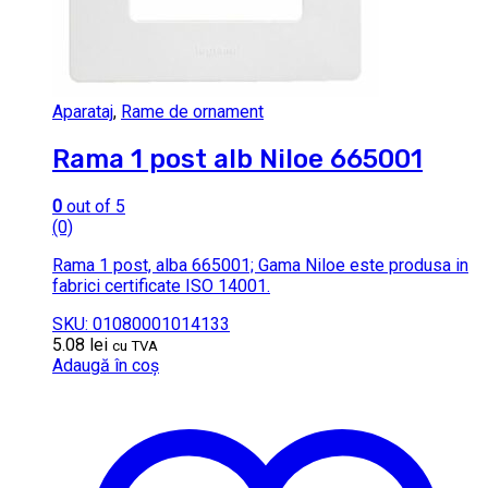
Aparataj
,
Rame de ornament
Rama 1 post alb Niloe 665001
0
out of 5
(0)
Rama 1 post, alba 665001; Gama Niloe este produsa in
fabrici certificate ISO 14001.
SKU: 01080001014133
5.08
lei
cu TVA
Adaugă în coș