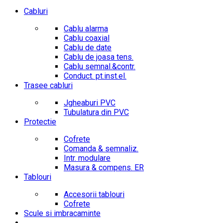
Cabluri
Cablu alarma
Cablu coaxial
Cablu de date
Cablu de joasa tens.
Cablu semnal.&contr.
Conduct. pt.inst.el.
Trasee cabluri
Jgheaburi PVC
Tubulatura din PVC
Protectie
Cofrete
Comanda & semnaliz.
Intr. modulare
Masura & compens. ER
Tablouri
Accesorii tablouri
Cofrete
Scule si imbracaminte