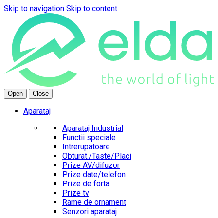
Skip to navigation
Skip to content
Open
Close
Aparataj
Aparataj Industrial
Functii speciale
Intrerupatoare
Obturat./Taste/Placi
Prize AV/difuzor
Prize date/telefon
Prize de forta
Prize tv
Rame de ornament
Senzori aparataj