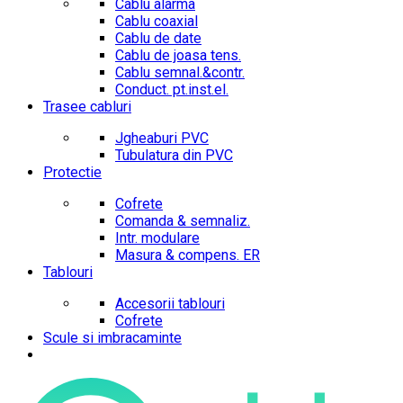
Cablu alarma
Cablu coaxial
Cablu de date
Cablu de joasa tens.
Cablu semnal.&contr.
Conduct. pt.inst.el.
Trasee cabluri
Jgheaburi PVC
Tubulatura din PVC
Protectie
Cofrete
Comanda & semnaliz.
Intr. modulare
Masura & compens. ER
Tablouri
Accesorii tablouri
Cofrete
Scule si imbracaminte