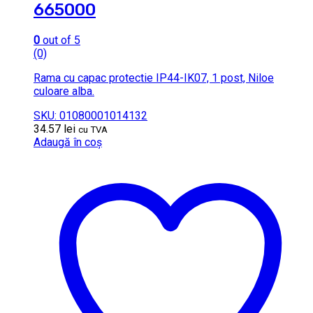
665000
0
out of 5
(0)
Rama cu capac protectie IP44-IK07, 1 post, Niloe
culoare alba.
SKU: 01080001014132
34.57
lei
cu TVA
Adaugă în coș