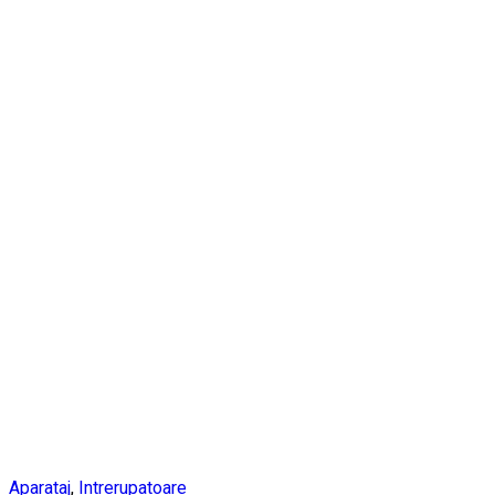
Aparataj
,
Intrerupatoare