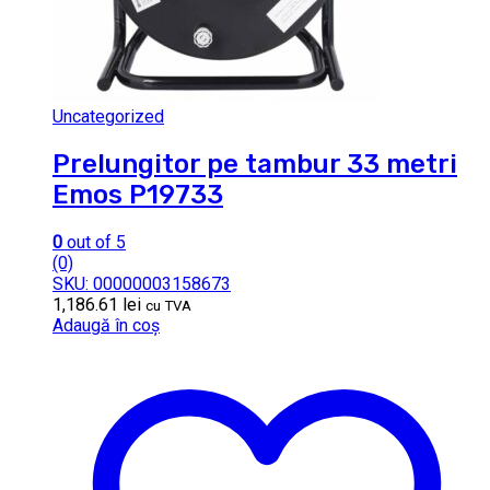
Uncategorized
Prelungitor pe tambur 33 metri
Emos P19733
0
out of 5
(0)
SKU: 00000003158673
1,186.61
lei
cu TVA
Adaugă în coș