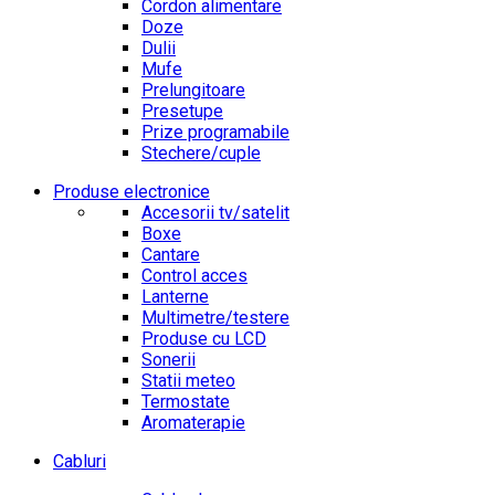
Cordon alimentare
Doze
Dulii
Mufe
Prelungitoare
Presetupe
Prize programabile
Stechere/cuple
Produse electronice
Accesorii tv/satelit
Boxe
Cantare
Control acces
Lanterne
Multimetre/testere
Produse cu LCD
Sonerii
Statii meteo
Termostate
Aromaterapie
Cabluri