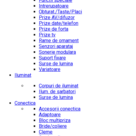
Functii speciale
Intrerupatoare
Obturat./Taste/Placi
Prize AV/difuzor
Prize date/telefon
Prize de forta
Prize tv
Rame de ornament
Senzori aparataj
Sonerie modulara
Suport fixare
Surse de lumina
Variatoare
Iluminat
Corpuri de iluminat
Ilum. de sarbatori
Surse de lumina
Conectica
Accesorii conectica
Adaptoare
Bloc multipriza
Bride/coliere
Cleme