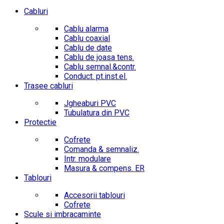
Cabluri
Cablu alarma
Cablu coaxial
Cablu de date
Cablu de joasa tens.
Cablu semnal.&contr.
Conduct. pt.inst.el.
Trasee cabluri
Jgheaburi PVC
Tubulatura din PVC
Protectie
Cofrete
Comanda & semnaliz.
Intr. modulare
Masura & compens. ER
Tablouri
Accesorii tablouri
Cofrete
Scule si imbracaminte