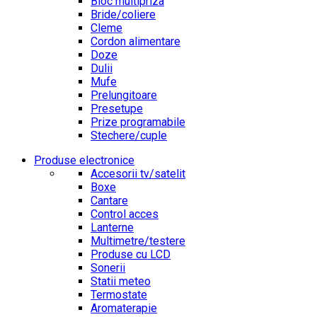
Bloc multipriza
Bride/coliere
Cleme
Cordon alimentare
Doze
Dulii
Mufe
Prelungitoare
Presetupe
Prize programabile
Stechere/cuple
Produse electronice
Accesorii tv/satelit
Boxe
Cantare
Control acces
Lanterne
Multimetre/testere
Produse cu LCD
Sonerii
Statii meteo
Termostate
Aromaterapie