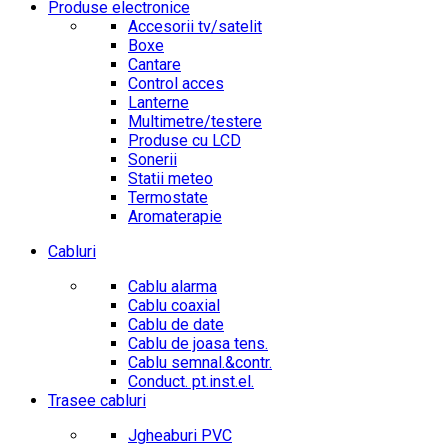
Produse electronice
Accesorii tv/satelit
Boxe
Cantare
Control acces
Lanterne
Multimetre/testere
Produse cu LCD
Sonerii
Statii meteo
Termostate
Aromaterapie
Cabluri
Cablu alarma
Cablu coaxial
Cablu de date
Cablu de joasa tens.
Cablu semnal.&contr.
Conduct. pt.inst.el.
Trasee cabluri
Jgheaburi PVC