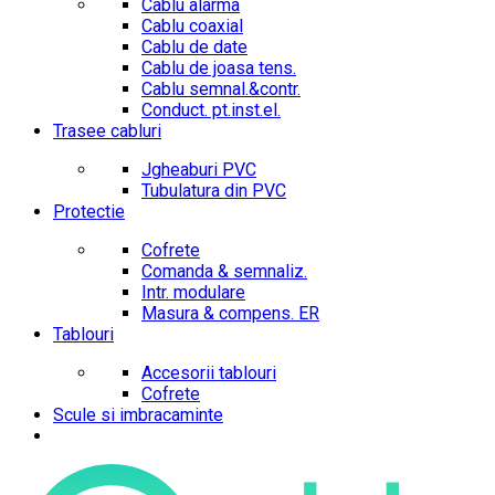
Cablu alarma
Cablu coaxial
Cablu de date
Cablu de joasa tens.
Cablu semnal.&contr.
Conduct. pt.inst.el.
Trasee cabluri
Jgheaburi PVC
Tubulatura din PVC
Protectie
Cofrete
Comanda & semnaliz.
Intr. modulare
Masura & compens. ER
Tablouri
Accesorii tablouri
Cofrete
Scule si imbracaminte