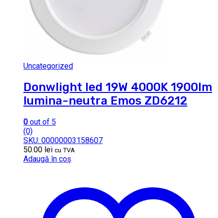
Uncategorized
Donwlight led 19W 4000K 1900lm
lumina-neutra Emos ZD6212
0
out of 5
(0)
SKU: 00000003158607
50.00
lei
cu TVA
Adaugă în coș