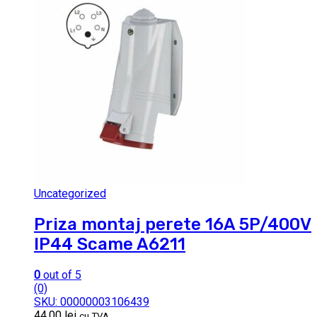
Uncategorized
Priza montaj perete 16A 5P/400V
IP44 Scame A6211
0
out of 5
(0)
SKU: 00000003106439
44.00
lei
cu TVA