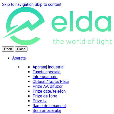
Skip to navigation
Skip to content
Open
Close
Aparataj
Aparataj Industrial
Functii speciale
Intrerupatoare
Obturat./Taste/Placi
Prize AV/difuzor
Prize date/telefon
Prize de forta
Prize tv
Rame de ornament
Senzori aparataj