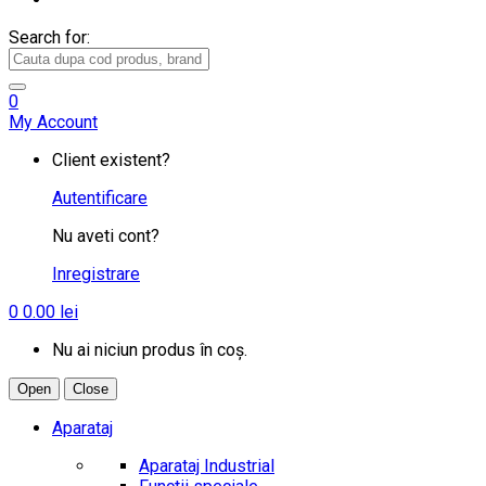
Search for:
0
My Account
Client existent?
Autentificare
Nu aveti cont?
Inregistrare
0
0.00
lei
Nu ai niciun produs în coș.
Open
Close
Aparataj
Aparataj Industrial