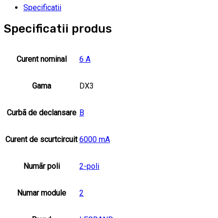
Specificatii
Specificatii produs
Curent nominal
6 A
Gama
DX3
Curbã de declansare
B
Curent de scurtcircuit
6000 mA
Numãr poli
2-poli
Numar module
2