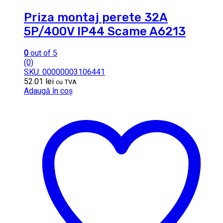
Priza montaj perete 32A
5P/400V IP44 Scame A6213
0
out of 5
(0)
SKU: 00000003106441
52.01
lei
cu TVA
Adaugă în coș