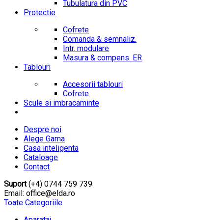
Tubulatura din PVC
Protectie
Cofrete
Comanda & semnaliz.
Intr. modulare
Masura & compens. ER
Tablouri
Accesorii tablouri
Cofrete
Scule si imbracaminte
Despre noi
Alege Gama
Casa inteligenta
Cataloage
Contact
Suport
(+4) 0744 759 739
Email: office@elda.ro
Toate Categoriile
Aparataj