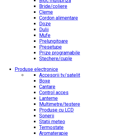
Bloc multipriza
Bride/coliere
Cleme
Cordon alimentare
Doze
Dulii
Mufe
Prelungitoare
Presetupe
Prize programabile
Stechere/cuple
Produse electronice
Accesorii tv/satelit
Boxe
Cantare
Control acces
Lanterne
Multimetre/testere
Produse cu LCD
Sonerii
Statii meteo
Termostate
Aromaterapie