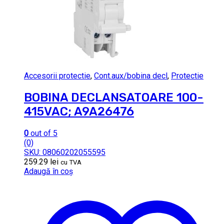
Accesorii protectie
,
Cont.aux/bobina decl
,
Protectie
BOBINA DECLANSATOARE 100-
415VAC; A9A26476
0
out of 5
(0)
SKU: 08060202055595
259.29
lei
cu TVA
Adaugă în coș