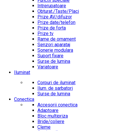
Functii speciale
Intrerupatoare
Obturat./Taste/Placi
Prize AV/difuzor
Prize date/telefon
Prize de forta
Prize tv
Rame de ornament
Senzori aparataj
Sonerie modulara
Suport fixare
Surse de lumina
Variatoare
Iluminat
Corpuri de iluminat
Ilum. de sarbatori
Surse de lumina
Conectica
Accesorii conectica
Adaptoare
Bloc multipriza
Bride/coliere
Cleme