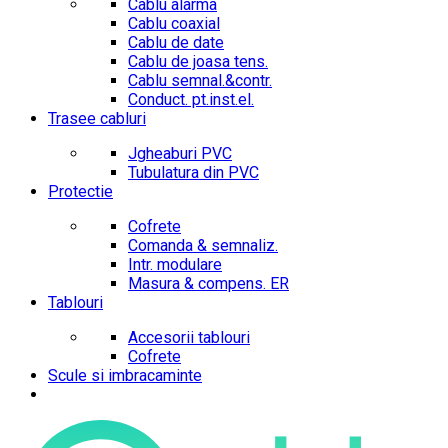
Cablu alarma
Cablu coaxial
Cablu de date
Cablu de joasa tens.
Cablu semnal.&contr.
Conduct. pt.inst.el.
Trasee cabluri
Jgheaburi PVC
Tubulatura din PVC
Protectie
Cofrete
Comanda & semnaliz.
Intr. modulare
Masura & compens. ER
Tablouri
Accesorii tablouri
Cofrete
Scule si imbracaminte