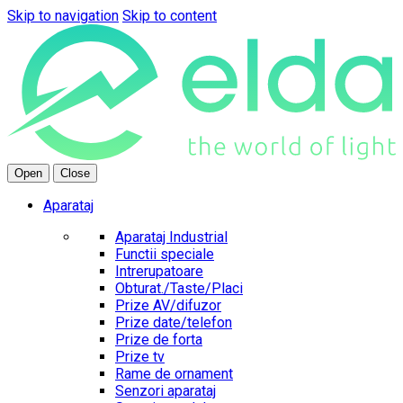
Skip to navigation
Skip to content
Open
Close
Aparataj
Aparataj Industrial
Functii speciale
Intrerupatoare
Obturat./Taste/Placi
Prize AV/difuzor
Prize date/telefon
Prize de forta
Prize tv
Rame de ornament
Senzori aparataj