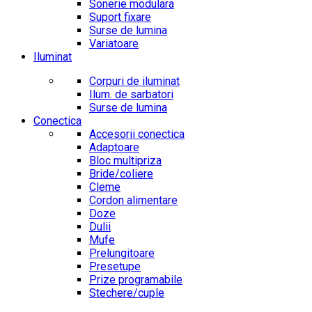
Sonerie modulara
Suport fixare
Surse de lumina
Variatoare
Iluminat
Corpuri de iluminat
Ilum. de sarbatori
Surse de lumina
Conectica
Accesorii conectica
Adaptoare
Bloc multipriza
Bride/coliere
Cleme
Cordon alimentare
Doze
Dulii
Mufe
Prelungitoare
Presetupe
Prize programabile
Stechere/cuple