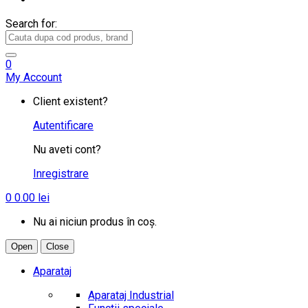
Search for:
0
My Account
Client existent?
Autentificare
Nu aveti cont?
Inregistrare
0
0.00
lei
Nu ai niciun produs în coș.
Open
Close
Aparataj
Aparataj Industrial