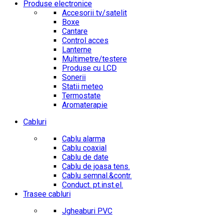
Produse electronice
Accesorii tv/satelit
Boxe
Cantare
Control acces
Lanterne
Multimetre/testere
Produse cu LCD
Sonerii
Statii meteo
Termostate
Aromaterapie
Cabluri
Cablu alarma
Cablu coaxial
Cablu de date
Cablu de joasa tens.
Cablu semnal.&contr.
Conduct. pt.inst.el.
Trasee cabluri
Jgheaburi PVC