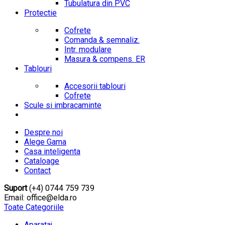
Tubulatura din PVC
Protectie
Cofrete
Comanda & semnaliz.
Intr. modulare
Masura & compens. ER
Tablouri
Accesorii tablouri
Cofrete
Scule si imbracaminte
Despre noi
Alege Gama
Casa inteligenta
Cataloage
Contact
Suport
(+4) 0744 759 739
Email: office@elda.ro
Toate Categoriile
Aparataj