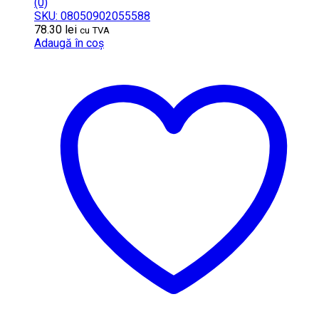
(0)
SKU: 08050902055588
78.30
lei
cu TVA
Adaugă în coș