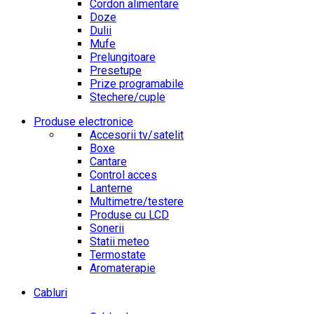
Cordon alimentare
Doze
Dulii
Mufe
Prelungitoare
Presetupe
Prize programabile
Stechere/cuple
Produse electronice
Accesorii tv/satelit
Boxe
Cantare
Control acces
Lanterne
Multimetre/testere
Produse cu LCD
Sonerii
Statii meteo
Termostate
Aromaterapie
Cabluri