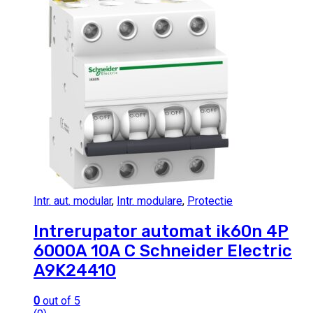
Intr. aut. modular
,
Intr. modulare
,
Protectie
Intrerupator automat ik60n 4P
6000A 10A C Schneider Electric
A9K24410
0
out of 5