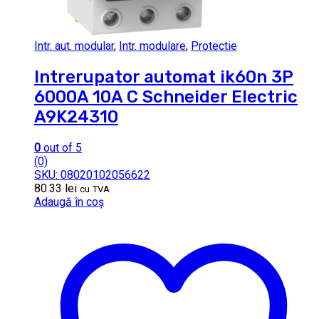
Intr. aut. modular
,
Intr. modulare
,
Protectie
Intrerupator automat ik60n 3P
6000A 10A C Schneider Electric
A9K24310
0
out of 5
(0)
SKU: 08020102056622
80.33
lei
cu TVA
Adaugă în coș