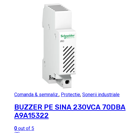
Comanda & semnaliz.
,
Protectie
,
Sonerii industriale
BUZZER PE SINA 230VCA 70DBA
A9A15322
0
out of 5