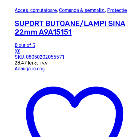
Acces. comutatoare
,
Comanda & semnaliz.
,
Protectie
SUPORT BUTOANE/LAMPI SINA
22mm A9A15151
0
out of 5
(0)
SKU: 08050202055571
28.47
lei
cu TVA
Adaugă în coș