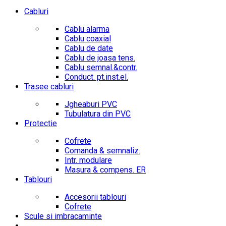
Cabluri
Cablu alarma
Cablu coaxial
Cablu de date
Cablu de joasa tens.
Cablu semnal.&contr.
Conduct. pt.inst.el.
Trasee cabluri
Jgheaburi PVC
Tubulatura din PVC
Protectie
Cofrete
Comanda & semnaliz.
Intr. modulare
Masura & compens. ER
Tablouri
Accesorii tablouri
Cofrete
Scule si imbracaminte