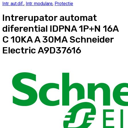
Intr. aut.dif.
,
Intr. modulare
,
Protectie
Intrerupator automat
diferential IDPNA 1P+N 16A
C 10KA A 30MA Schneider
Electric A9D37616