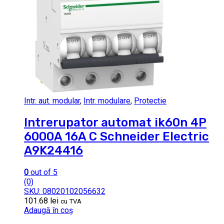
Intr. aut. modular
,
Intr. modulare
,
Protectie
Intrerupator automat ik60n 4P
6000A 16A C Schneider Electric
A9K24416
0
out of 5
(0)
SKU: 08020102056632
101.68
lei
cu TVA
Adaugă în coș