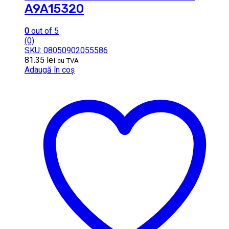
A9A15320
0
out of 5
(0)
SKU: 08050902055586
81.35
lei
cu TVA
Adaugă în coș