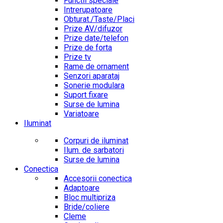
Functii speciale
Intrerupatoare
Obturat./Taste/Placi
Prize AV/difuzor
Prize date/telefon
Prize de forta
Prize tv
Rame de ornament
Senzori aparataj
Sonerie modulara
Suport fixare
Surse de lumina
Variatoare
Iluminat
Corpuri de iluminat
Ilum. de sarbatori
Surse de lumina
Conectica
Accesorii conectica
Adaptoare
Bloc multipriza
Bride/coliere
Cleme