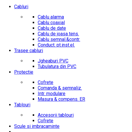
Cabluri
Cablu alarma
Cablu coaxial
Cablu de date
Cablu de joasa tens.
Cablu semnal.&contr.
Conduct. pt.inst.el.
Trasee cabluri
Jgheaburi PVC
Tubulatura din PVC
Protectie
Cofrete
Comanda & semnaliz.
Intr. modulare
Masura & compens. ER
Tablouri
Accesorii tablouri
Cofrete
Scule si imbracaminte