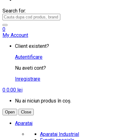
Search for:
0
My Account
Client existent?
Autentificare
Nu aveti cont?
Inregistrare
0
0.00
lei
Nu ai niciun produs în coș.
Open
Close
Aparataj
Aparataj Industrial