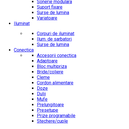
Sonerie modulara
Suport fixare
Surse de lumina
Variatoare
Iluminat
Corpuri de iluminat
Ilum. de sarbatori
Surse de lumina
Conectica
Accesorii conectica
Adaptoare
Bloc multipriza
Bride/coliere
Cleme
Cordon alimentare
Doze
Dulii
Mufe
Prelungitoare
Presetupe
Prize programabile
Stechere/cuple