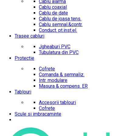
Cablu alarma
Cablu coaxial
Cablu de date
Cablu de joasa tens.
Cablu semnal.&contr.
Conduct. pt.inst.el.
Trasee cabluri
Jgheaburi PVC
Tubulatura din PVC
Protectie
Cofrete
Comanda & semnaliz.
Intr. modulare
Masura & compens. ER
Tablouri
Accesorii tablouri
Cofrete
Scule si imbracaminte