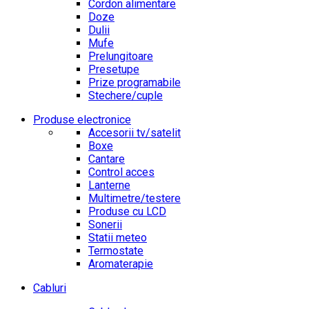
Cordon alimentare
Doze
Dulii
Mufe
Prelungitoare
Presetupe
Prize programabile
Stechere/cuple
Produse electronice
Accesorii tv/satelit
Boxe
Cantare
Control acces
Lanterne
Multimetre/testere
Produse cu LCD
Sonerii
Statii meteo
Termostate
Aromaterapie
Cabluri