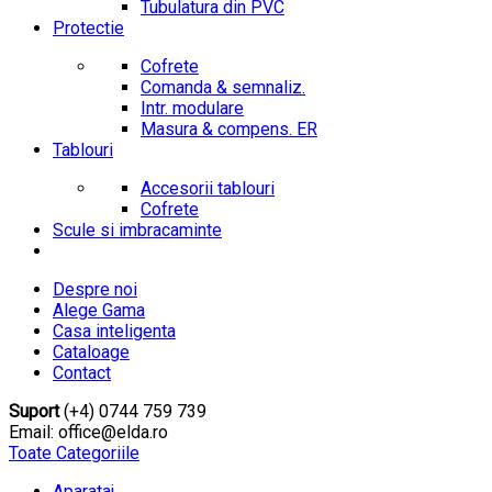
Tubulatura din PVC
Protectie
Cofrete
Comanda & semnaliz.
Intr. modulare
Masura & compens. ER
Tablouri
Accesorii tablouri
Cofrete
Scule si imbracaminte
Despre noi
Alege Gama
Casa inteligenta
Cataloage
Contact
Suport
(+4) 0744 759 739
Email: office@elda.ro
Toate Categoriile
Aparataj