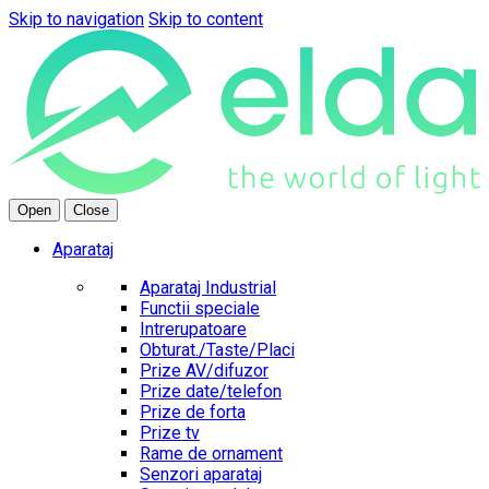
Skip to navigation
Skip to content
Open
Close
Aparataj
Aparataj Industrial
Functii speciale
Intrerupatoare
Obturat./Taste/Placi
Prize AV/difuzor
Prize date/telefon
Prize de forta
Prize tv
Rame de ornament
Senzori aparataj