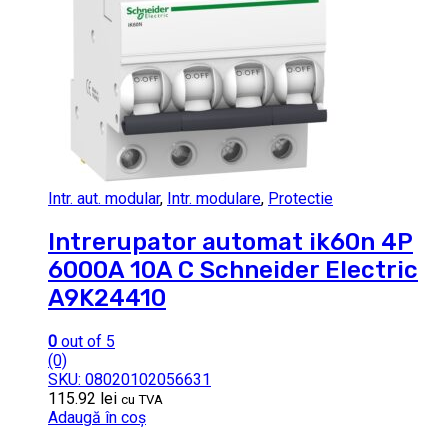
Intr. aut. modular
,
Intr. modulare
,
Protectie
Intrerupator automat ik60n 4P
6000A 10A C Schneider Electric
A9K24410
0
out of 5
(0)
SKU: 08020102056631
115.92
lei
cu TVA
Adaugă în coș