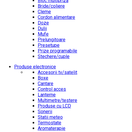
Bloc multipriza
Bride/coliere
Cleme
Cordon alimentare
Doze
Dulii
Mufe
Prelungitoare
Presetupe
Prize programabile
Stechere/cuple
Produse electronice
Accesorii tv/satelit
Boxe
Cantare
Control acces
Lanterne
Multimetre/testere
Produse cu LCD
Sonerii
Statii meteo
Termostate
Aromaterapie