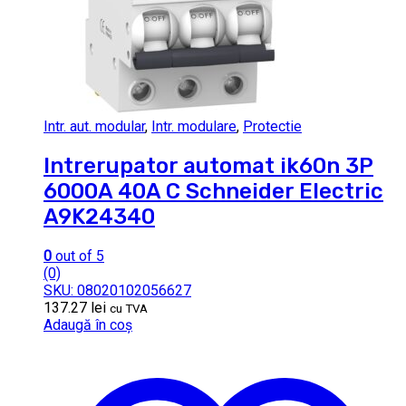
Intr. aut. modular
,
Intr. modulare
,
Protectie
Intrerupator automat ik60n 3P
6000A 40A C Schneider Electric
A9K24340
0
out of 5
(0)
SKU: 08020102056627
137.27
lei
cu TVA
Adaugă în coș