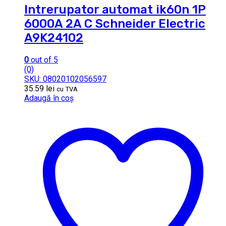
Intrerupator automat ik60n 1P
6000A 2A C Schneider Electric
A9K24102
0
out of 5
(0)
SKU: 08020102056597
35.59
lei
cu TVA
Adaugă în coș