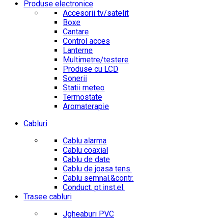
Produse electronice
Accesorii tv/satelit
Boxe
Cantare
Control acces
Lanterne
Multimetre/testere
Produse cu LCD
Sonerii
Statii meteo
Termostate
Aromaterapie
Cabluri
Cablu alarma
Cablu coaxial
Cablu de date
Cablu de joasa tens.
Cablu semnal.&contr.
Conduct. pt.inst.el.
Trasee cabluri
Jgheaburi PVC