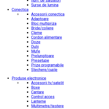
Ilum. de sarbatori
Surse de lumina
Conectica
Accesorii conectica
Adaptoare
Bloc multipriza
Bride/coliere
Cleme
Cordon alimentare
Doze
Dulii
Mufe
Prelungitoare
Presetupe
Prize programabile
Stechere/cuple
Produse electronice
Accesorii tv/satelit
Boxe
Cantare
Control acces
Lanterne
Multimetre/testere