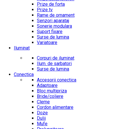
Prize de forta
Prize tv
Rame de ornament
Senzori aparataj
Sonerie modulara
Suport fixare
Surse de lumina
Variatoare
Iluminat
Corpuri de iluminat
Ilum. de sarbatori
Surse de lumina
Conectica
Accesorii conectica
Adaptoare
Bloc multipriza
Bride/coliere
Cleme
Cordon alimentare
Doze
Dulii
Mufe