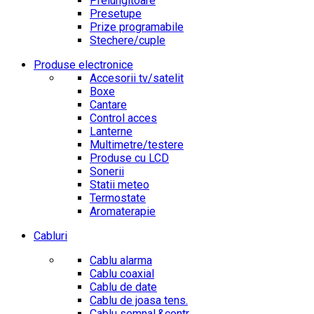
Prelungitoare
Presetupe
Prize programabile
Stechere/cuple
Produse electronice
Accesorii tv/satelit
Boxe
Cantare
Control acces
Lanterne
Multimetre/testere
Produse cu LCD
Sonerii
Statii meteo
Termostate
Aromaterapie
Cabluri
Cablu alarma
Cablu coaxial
Cablu de date
Cablu de joasa tens.
Cablu semnal.&contr.