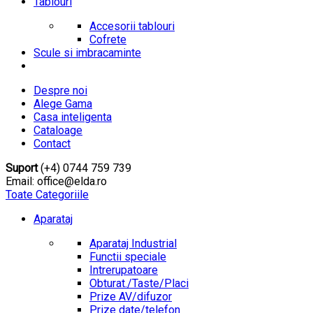
Tablouri
Accesorii tablouri
Cofrete
Scule si imbracaminte
Despre noi
Alege Gama
Casa inteligenta
Cataloage
Contact
Suport
(+4) 0744 759 739
Email: office@elda.ro
Toate Categoriile
Aparataj
Aparataj Industrial
Functii speciale
Intrerupatoare
Obturat./Taste/Placi
Prize AV/difuzor
Prize date/telefon