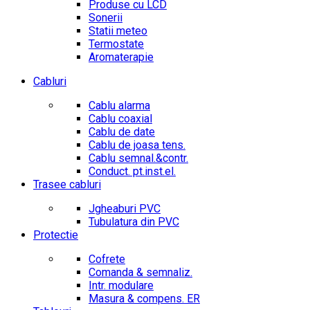
Produse cu LCD
Sonerii
Statii meteo
Termostate
Aromaterapie
Cabluri
Cablu alarma
Cablu coaxial
Cablu de date
Cablu de joasa tens.
Cablu semnal.&contr.
Conduct. pt.inst.el.
Trasee cabluri
Jgheaburi PVC
Tubulatura din PVC
Protectie
Cofrete
Comanda & semnaliz.
Intr. modulare
Masura & compens. ER