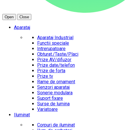
Open
Close
Aparataj
Aparataj Industrial
Functii speciale
Intrerupatoare
Obturat./Taste/Placi
Prize AV/difuzor
Prize date/telefon
Prize de forta
Prize tv
Rame de ornament
Senzori aparataj
Sonerie modulara
Suport fixare
Surse de lumina
Variatoare
Iluminat
Corpuri de iluminat