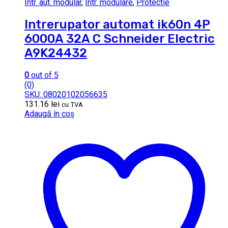
Intr. aut. modular
,
Intr. modulare
,
Protectie
Intrerupator automat ik60n 4P
6000A 32A C Schneider Electric
A9K24432
0
out of 5
(0)
SKU: 08020102056635
131.16
lei
cu TVA
Adaugă în coș