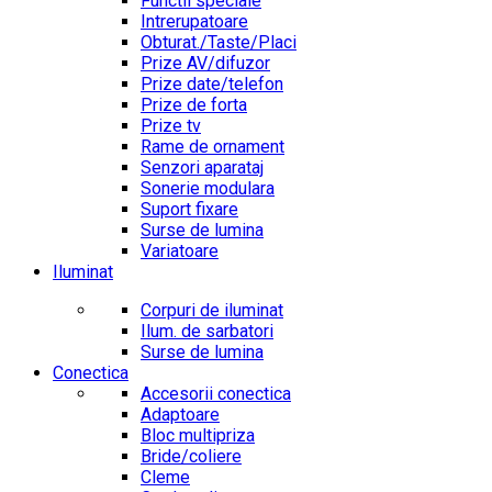
Functii speciale
Intrerupatoare
Obturat./Taste/Placi
Prize AV/difuzor
Prize date/telefon
Prize de forta
Prize tv
Rame de ornament
Senzori aparataj
Sonerie modulara
Suport fixare
Surse de lumina
Variatoare
Iluminat
Corpuri de iluminat
Ilum. de sarbatori
Surse de lumina
Conectica
Accesorii conectica
Adaptoare
Bloc multipriza
Bride/coliere
Cleme