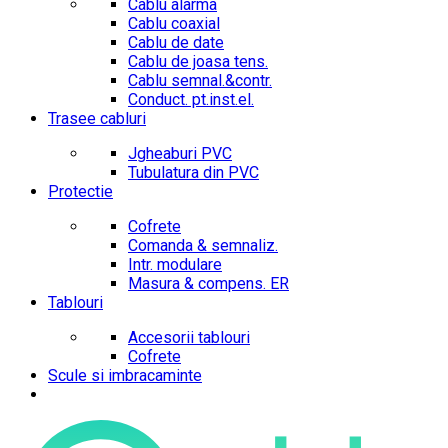
Cablu alarma
Cablu coaxial
Cablu de date
Cablu de joasa tens.
Cablu semnal.&contr.
Conduct. pt.inst.el.
Trasee cabluri
Jgheaburi PVC
Tubulatura din PVC
Protectie
Cofrete
Comanda & semnaliz.
Intr. modulare
Masura & compens. ER
Tablouri
Accesorii tablouri
Cofrete
Scule si imbracaminte