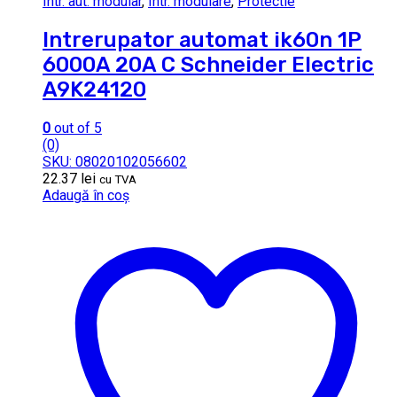
Intr. aut. modular
,
Intr. modulare
,
Protectie
Intrerupator automat ik60n 1P
6000A 20A C Schneider Electric
A9K24120
0
out of 5
(0)
SKU: 08020102056602
22.37
lei
cu TVA
Adaugă în coș