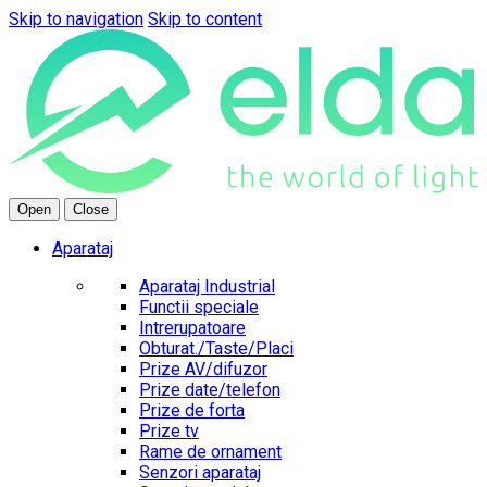
Skip to navigation
Skip to content
Open
Close
Aparataj
Aparataj Industrial
Functii speciale
Intrerupatoare
Obturat./Taste/Placi
Prize AV/difuzor
Prize date/telefon
Prize de forta
Prize tv
Rame de ornament
Senzori aparataj