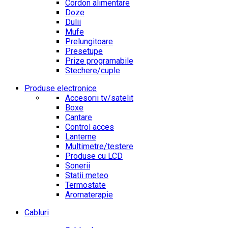
Cordon alimentare
Doze
Dulii
Mufe
Prelungitoare
Presetupe
Prize programabile
Stechere/cuple
Produse electronice
Accesorii tv/satelit
Boxe
Cantare
Control acces
Lanterne
Multimetre/testere
Produse cu LCD
Sonerii
Statii meteo
Termostate
Aromaterapie
Cabluri