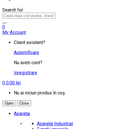
Search for:
0
My Account
Client existent?
Autentificare
Nu aveti cont?
Inregistrare
0
0.00
lei
Nu ai niciun produs în coș.
Open
Close
Aparataj
Aparataj Industrial