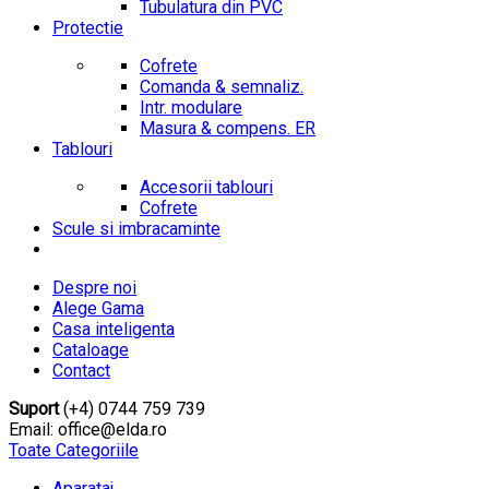
Tubulatura din PVC
Protectie
Cofrete
Comanda & semnaliz.
Intr. modulare
Masura & compens. ER
Tablouri
Accesorii tablouri
Cofrete
Scule si imbracaminte
Despre noi
Alege Gama
Casa inteligenta
Cataloage
Contact
Suport
(+4) 0744 759 739
Email: office@elda.ro
Toate Categoriile
Aparataj