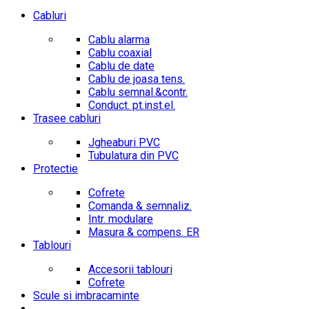
Cabluri
Cablu alarma
Cablu coaxial
Cablu de date
Cablu de joasa tens.
Cablu semnal.&contr.
Conduct. pt.inst.el.
Trasee cabluri
Jgheaburi PVC
Tubulatura din PVC
Protectie
Cofrete
Comanda & semnaliz.
Intr. modulare
Masura & compens. ER
Tablouri
Accesorii tablouri
Cofrete
Scule si imbracaminte