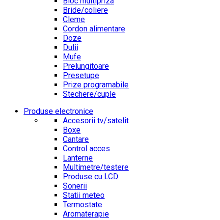
Bloc multipriza
Bride/coliere
Cleme
Cordon alimentare
Doze
Dulii
Mufe
Prelungitoare
Presetupe
Prize programabile
Stechere/cuple
Produse electronice
Accesorii tv/satelit
Boxe
Cantare
Control acces
Lanterne
Multimetre/testere
Produse cu LCD
Sonerii
Statii meteo
Termostate
Aromaterapie