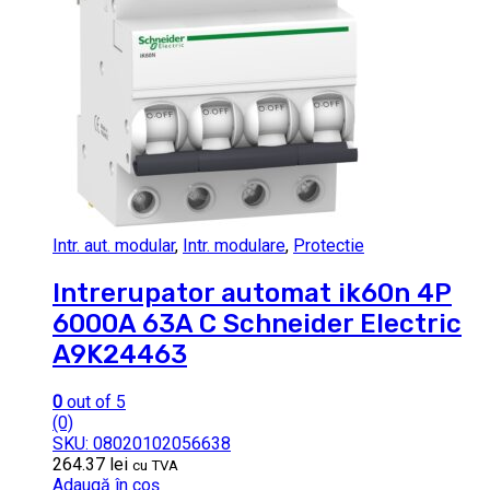
Intr. aut. modular
,
Intr. modulare
,
Protectie
Intrerupator automat ik60n 4P
6000A 63A C Schneider Electric
A9K24463
0
out of 5
(0)
SKU: 08020102056638
264.37
lei
cu TVA
Adaugă în coș