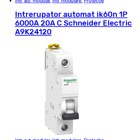
Intr. aut. modular
,
Intr. modulare
,
Protectie
Intrerupator automat ik60n 1P
6000A 20A C Schneider Electric
A9K24120