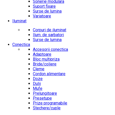
Sonerie modulara
Suport fixare
Surse de lumina
Variatoare
Iluminat
Corpuri de iluminat
Ilum. de sarbatori
Surse de lumina
Conectica
Accesorii conectica
Adaptoare
Bloc multipriza
Bride/coliere
Cleme
Cordon alimentare
Doze
Dulii
Mufe
Prelungitoare
Presetupe
Prize programabile
Stechere/cuple