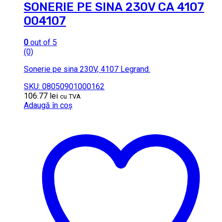
SONERIE PE SINA 230V CA 4107
004107
0
out of 5
(0)
Sonerie pe sina 230V, 4107 Legrand.
SKU: 08050901000162
106.77
lei
cu TVA
Adaugă în coș