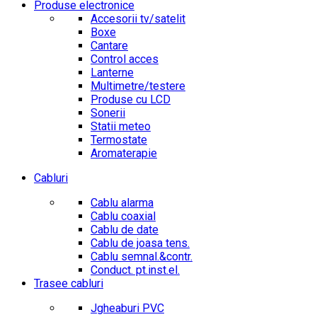
Produse electronice
Accesorii tv/satelit
Boxe
Cantare
Control acces
Lanterne
Multimetre/testere
Produse cu LCD
Sonerii
Statii meteo
Termostate
Aromaterapie
Cabluri
Cablu alarma
Cablu coaxial
Cablu de date
Cablu de joasa tens.
Cablu semnal.&contr.
Conduct. pt.inst.el.
Trasee cabluri
Jgheaburi PVC