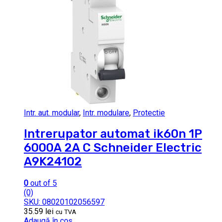
Intr. aut. modular
,
Intr. modulare
,
Protectie
Intrerupator automat ik60n 1P
6000A 2A C Schneider Electric
A9K24102
0
out of 5
(0)
SKU: 08020102056597
35.59
lei
cu TVA
Adaugă în coș