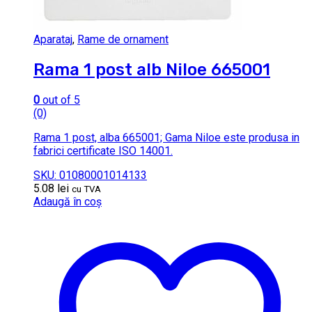
Aparataj
,
Rame de ornament
Rama 1 post alb Niloe 665001
0
out of 5
(0)
Rama 1 post, alba 665001; Gama Niloe este produsa in
fabrici certificate ISO 14001.
SKU: 01080001014133
5.08
lei
cu TVA
Adaugă în coș