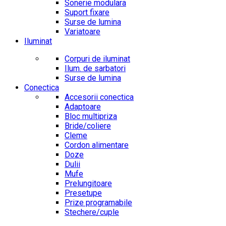
Sonerie modulara
Suport fixare
Surse de lumina
Variatoare
Iluminat
Corpuri de iluminat
Ilum. de sarbatori
Surse de lumina
Conectica
Accesorii conectica
Adaptoare
Bloc multipriza
Bride/coliere
Cleme
Cordon alimentare
Doze
Dulii
Mufe
Prelungitoare
Presetupe
Prize programabile
Stechere/cuple