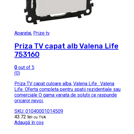
Aparataj
,
Prize tv
Priza TV capat alb Valena Life
753160
0
out of 5
(0)
Priza TV capat culoare alba, Valena Life. Valena
Life. Oferta completa pentru spatii rezidentiale sau
comerciale O gama variata de solutii ce raspunde
oricaror nevoi.
SKU: 01040001014509
43.72
lei
cu TVA
Adaugă în coș