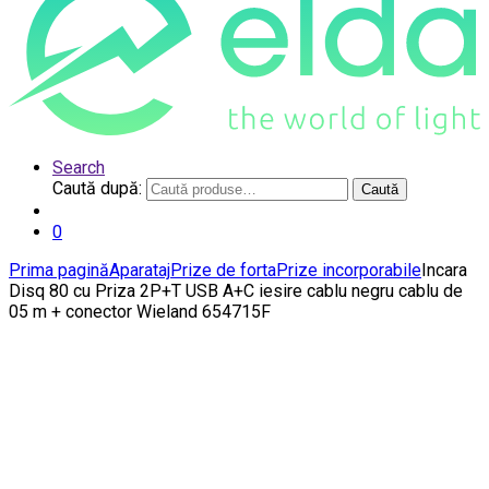
Search
Caută după:
Caută
0
Prima pagină
Aparataj
Prize de forta
Prize incorporabile
Incara
Disq 80 cu Priza 2P+T USB A+C iesire cablu negru cablu de
05 m + conector Wieland 654715F