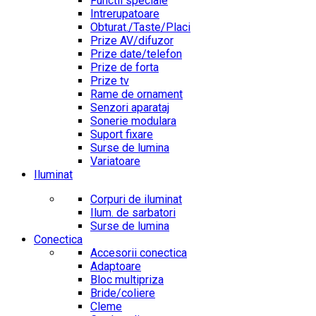
Functii speciale
Intrerupatoare
Obturat./Taste/Placi
Prize AV/difuzor
Prize date/telefon
Prize de forta
Prize tv
Rame de ornament
Senzori aparataj
Sonerie modulara
Suport fixare
Surse de lumina
Variatoare
Iluminat
Corpuri de iluminat
Ilum. de sarbatori
Surse de lumina
Conectica
Accesorii conectica
Adaptoare
Bloc multipriza
Bride/coliere
Cleme