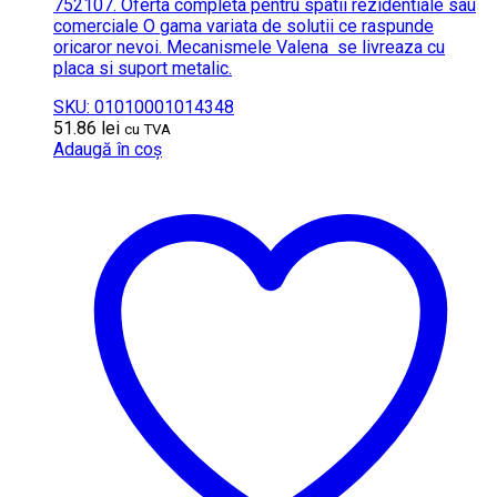
752107. Oferta completa pentru spatii rezidentiale sau
comerciale O gama variata de solutii ce raspunde
oricaror nevoi. Mecanismele Valena se livreaza cu
placa si suport metalic.
SKU: 01010001014348
51.86
lei
cu TVA
Adaugă în coș