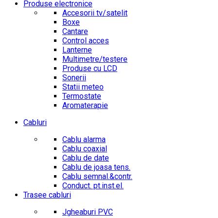
Produse electronice
Accesorii tv/satelit
Boxe
Cantare
Control acces
Lanterne
Multimetre/testere
Produse cu LCD
Sonerii
Statii meteo
Termostate
Aromaterapie
Cabluri
Cablu alarma
Cablu coaxial
Cablu de date
Cablu de joasa tens.
Cablu semnal.&contr.
Conduct. pt.inst.el.
Trasee cabluri
Jgheaburi PVC