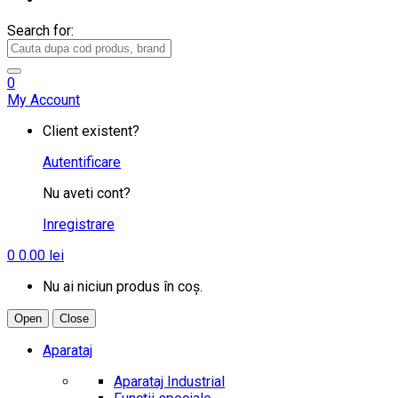
Search for:
0
My Account
Client existent?
Autentificare
Nu aveti cont?
Inregistrare
0
0.00
lei
Nu ai niciun produs în coș.
Open
Close
Aparataj
Aparataj Industrial