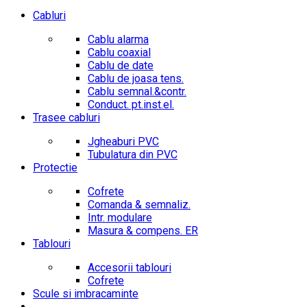
Cabluri
Cablu alarma
Cablu coaxial
Cablu de date
Cablu de joasa tens.
Cablu semnal.&contr.
Conduct. pt.inst.el.
Trasee cabluri
Jgheaburi PVC
Tubulatura din PVC
Protectie
Cofrete
Comanda & semnaliz.
Intr. modulare
Masura & compens. ER
Tablouri
Accesorii tablouri
Cofrete
Scule si imbracaminte