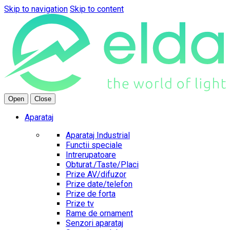
Skip to navigation
Skip to content
Open
Close
Aparataj
Aparataj Industrial
Functii speciale
Intrerupatoare
Obturat./Taste/Placi
Prize AV/difuzor
Prize date/telefon
Prize de forta
Prize tv
Rame de ornament
Senzori aparataj