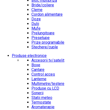
Bloc multipriza
Bride/coliere
Cleme
Cordon alimentare
Doze
Dulii
Mufe
Prelungitoare
Presetupe
Prize programabile
Stechere/cuple
Produse electronice
Accesorii tv/satelit
Boxe
Cantare
Control acces
Lanterne
Multimetre/testere
Produse cu LCD
Sonerii
Statii meteo
Termostate
Aromaterapie