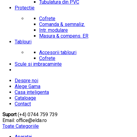
Tubulatura din PVC
Protectie
Cofrete
Comanda & semnaliz.
Intr. modulare
Masura & compens. ER
Tablouri
Accesorii tablouri
Cofrete
Scule si imbracaminte
Despre noi
Alege Gama
Casa inteligenta
Cataloage
Contact
Suport
(+4) 0744 759 739
Email: office@elda.ro
Toate Categoriile
Aparataj