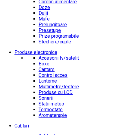
Cordon alimentare
Doze
Dulii
Mufe
Prelungitoare
Presetupe
Prize programabile
Stechere/cuple
Produse electronice
Accesorii tv/satelit
Boxe
Cantare
Control acces
Lanterne
Multimetre/testere
Produse cu LCD
Sonerii
Statii meteo
Termostate
Aromaterapie
Cabluri