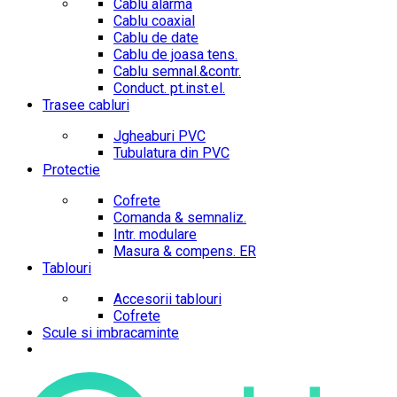
Cablu alarma
Cablu coaxial
Cablu de date
Cablu de joasa tens.
Cablu semnal.&contr.
Conduct. pt.inst.el.
Trasee cabluri
Jgheaburi PVC
Tubulatura din PVC
Protectie
Cofrete
Comanda & semnaliz.
Intr. modulare
Masura & compens. ER
Tablouri
Accesorii tablouri
Cofrete
Scule si imbracaminte