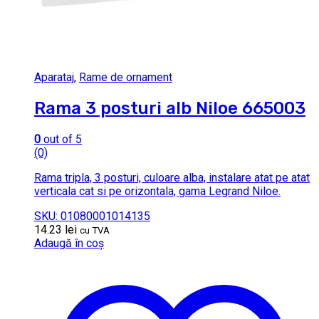
Aparataj
,
Rame de ornament
Rama 3 posturi alb Niloe 665003
0
out of 5
(0)
Rama tripla, 3 posturi, culoare alba, instalare atat pe atat
verticala cat si pe orizontala, gama Legrand Niloe.
SKU: 01080001014135
14.23
lei
cu TVA
Adaugă în coș