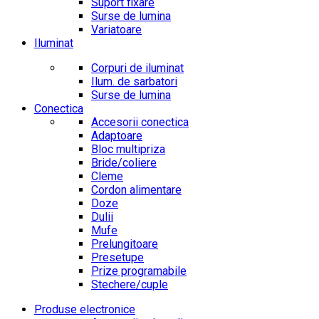
Suport fixare
Surse de lumina
Variatoare
Iluminat
Corpuri de iluminat
Ilum. de sarbatori
Surse de lumina
Conectica
Accesorii conectica
Adaptoare
Bloc multipriza
Bride/coliere
Cleme
Cordon alimentare
Doze
Dulii
Mufe
Prelungitoare
Presetupe
Prize programabile
Stechere/cuple
Produse electronice