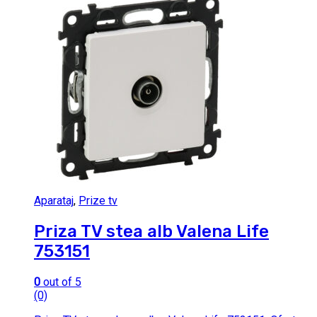
Aparataj
,
Prize tv
Priza TV stea alb Valena Life
753151
0
out of 5
(0)