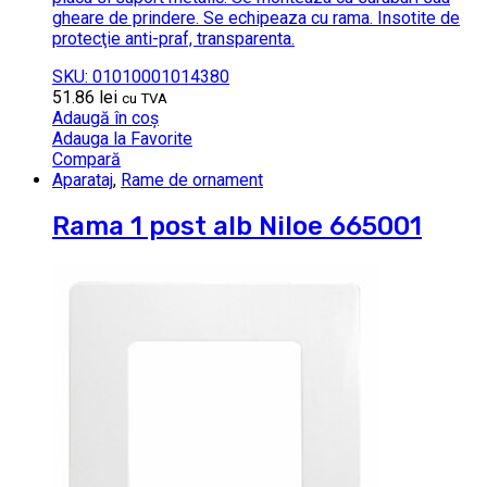
gheare de prindere. Se echipeaza cu rama. Insotite de
protecţie anti-praf, transparenta.
SKU: 01010001014380
51.86
lei
cu TVA
Adaugă în coș
Adauga la Favorite
Compară
Aparataj
,
Rame de ornament
Rama 1 post alb Niloe 665001