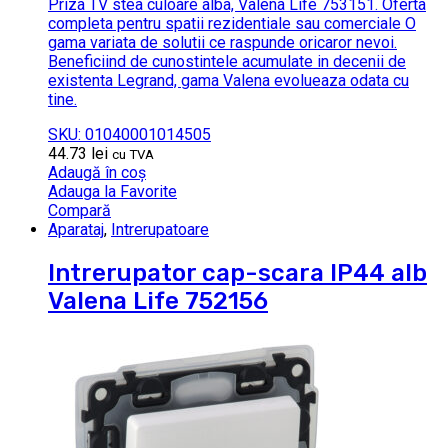
Priza TV stea culoare alba, Valena Life 753151. Oferta
completa pentru spatii rezidentiale sau comerciale O
gama variata de solutii ce raspunde oricaror nevoi.
Beneficiind de cunostintele acumulate in decenii de
existenta Legrand, gama Valena evolueaza odata cu
tine.
SKU: 01040001014505
44.73
lei
cu TVA
Adaugă în coș
Adauga la Favorite
Compară
Aparataj
,
Intrerupatoare
Intrerupator cap-scara IP44 alb
Valena Life 752156