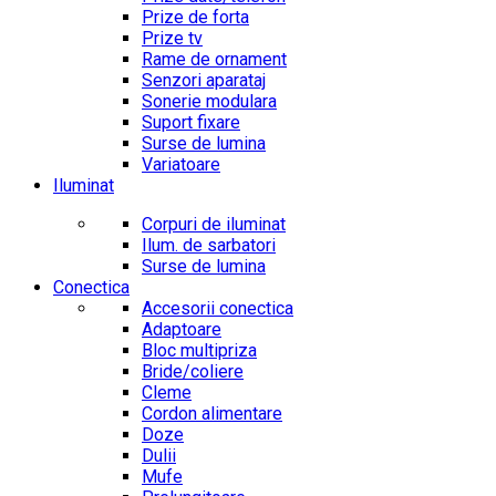
Prize de forta
Prize tv
Rame de ornament
Senzori aparataj
Sonerie modulara
Suport fixare
Surse de lumina
Variatoare
Iluminat
Corpuri de iluminat
Ilum. de sarbatori
Surse de lumina
Conectica
Accesorii conectica
Adaptoare
Bloc multipriza
Bride/coliere
Cleme
Cordon alimentare
Doze
Dulii
Mufe