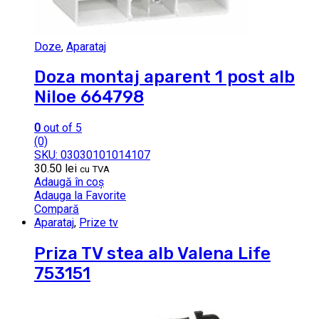
Doze
,
Aparataj
Doza montaj aparent 1 post alb
Niloe 664798
0
out of 5
(0)
SKU: 03030101014107
30.50
lei
cu TVA
Adaugă în coș
Adauga la Favorite
Compară
Aparataj
,
Prize tv
Priza TV stea alb Valena Life
753151