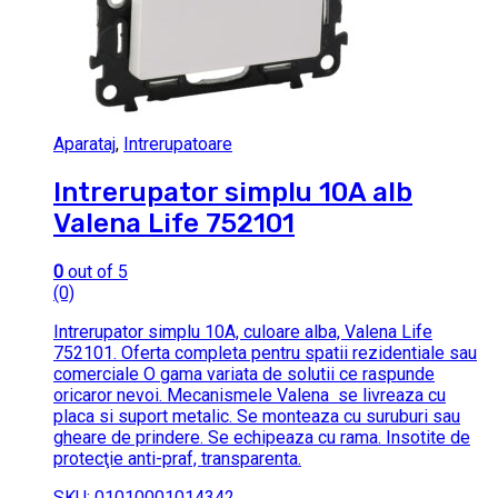
Aparataj
,
Intrerupatoare
Intrerupator simplu 10A alb
Valena Life 752101
0
out of 5
(0)
Intrerupator simplu 10A, culoare alba, Valena Life
752101. Oferta completa pentru spatii rezidentiale sau
comerciale O gama variata de solutii ce raspunde
oricaror nevoi. Mecanismele Valena se livreaza cu
placa si suport metalic. Se monteaza cu suruburi sau
gheare de prindere. Se echipeaza cu rama. Insotite de
protecţie anti-praf, transparenta.
SKU: 01010001014342