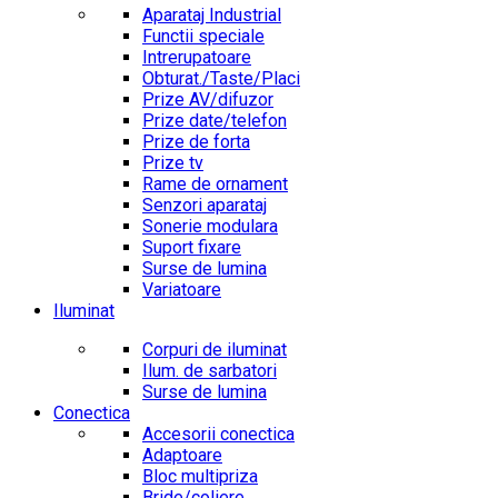
Aparataj Industrial
Functii speciale
Intrerupatoare
Obturat./Taste/Placi
Prize AV/difuzor
Prize date/telefon
Prize de forta
Prize tv
Rame de ornament
Senzori aparataj
Sonerie modulara
Suport fixare
Surse de lumina
Variatoare
Iluminat
Corpuri de iluminat
Ilum. de sarbatori
Surse de lumina
Conectica
Accesorii conectica
Adaptoare
Bloc multipriza
Bride/coliere