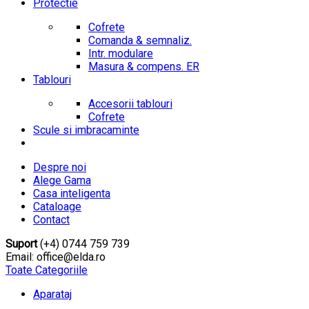
Protectie
Cofrete
Comanda & semnaliz.
Intr. modulare
Masura & compens. ER
Tablouri
Accesorii tablouri
Cofrete
Scule si imbracaminte
Despre noi
Alege Gama
Casa inteligenta
Cataloage
Contact
Suport
(+4) 0744 759 739
Email: office@elda.ro
Toate Categoriile
Aparataj