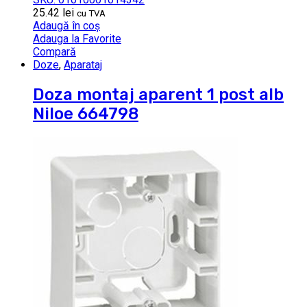
25.42
lei
cu TVA
Adaugă în coș
Adauga la Favorite
Compară
Doze
,
Aparataj
Doza montaj aparent 1 post alb
Niloe 664798