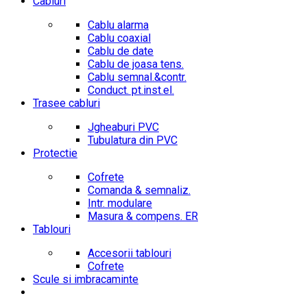
Cabluri
Cablu alarma
Cablu coaxial
Cablu de date
Cablu de joasa tens.
Cablu semnal.&contr.
Conduct. pt.inst.el.
Trasee cabluri
Jgheaburi PVC
Tubulatura din PVC
Protectie
Cofrete
Comanda & semnaliz.
Intr. modulare
Masura & compens. ER
Tablouri
Accesorii tablouri
Cofrete
Scule si imbracaminte