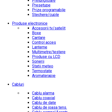
Prelungitoare
Presetupe
Prize programabile
Stechere/cuple
Produse electronice
Accesorii tv/satelit
Boxe
Cantare
Control acces
Lanterne
Multimetre/testere
Produse cu LCD
Sonerii
Statii meteo
Termostate
Aromaterapie
Cabluri
Cablu alarma
Cablu coaxial
Cablu de date
Cablu de joasa tens.