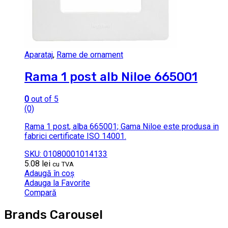
Aparataj
,
Rame de ornament
Rama 1 post alb Niloe 665001
0
out of 5
(0)
Rama 1 post, alba 665001; Gama Niloe este produsa in
fabrici certificate ISO 14001.
SKU: 01080001014133
5.08
lei
cu TVA
Adaugă în coș
Adauga la Favorite
Compară
Brands Carousel