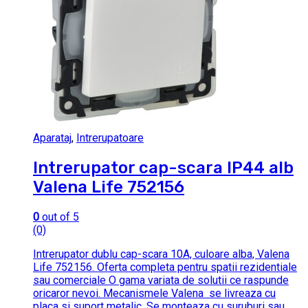
Aparataj
,
Intrerupatoare
Intrerupator cap-scara IP44 alb
Valena Life 752156
0
out of 5
(0)
Intrerupator dublu cap-scara 10A, culoare alba, Valena
Life 752156. Oferta completa pentru spatii rezidentiale
sau comerciale O gama variata de solutii ce raspunde
oricaror nevoi. Mecanismele Valena se livreaza cu
placa si suport metalic. Se monteaza cu suruburi sau