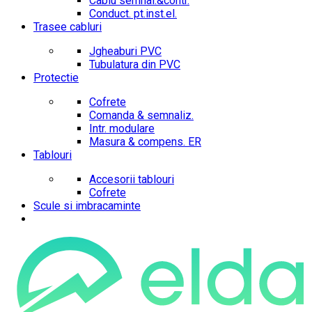
Cablu semnal.&contr.
Conduct. pt.inst.el.
Trasee cabluri
Jgheaburi PVC
Tubulatura din PVC
Protectie
Cofrete
Comanda & semnaliz.
Intr. modulare
Masura & compens. ER
Tablouri
Accesorii tablouri
Cofrete
Scule si imbracaminte