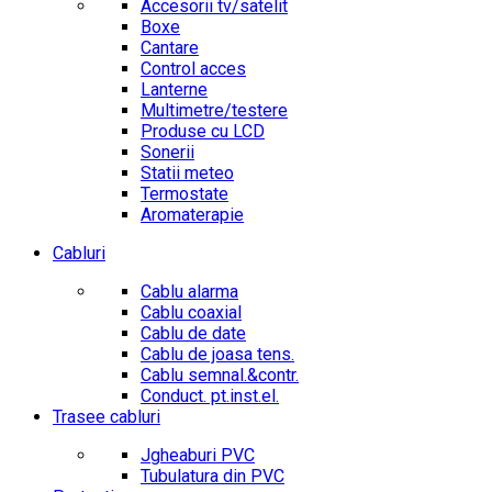
Accesorii tv/satelit
Boxe
Cantare
Control acces
Lanterne
Multimetre/testere
Produse cu LCD
Sonerii
Statii meteo
Termostate
Aromaterapie
Cabluri
Cablu alarma
Cablu coaxial
Cablu de date
Cablu de joasa tens.
Cablu semnal.&contr.
Conduct. pt.inst.el.
Trasee cabluri
Jgheaburi PVC
Tubulatura din PVC