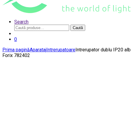
Search
Caută
Caută
după:
0
Prima pagină
Aparataj
Intrerupatoare
Intrerupator dublu IP20 alb
Forix 782402