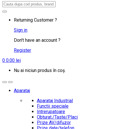
Search
for:
Returning Customer ?
Sign in
Don't have an account ?
Register
0
0.00
lei
Nu ai niciun produs în coș.
Aparataj
Aparataj Industrial
Functii speciale
Intrerupatoare
Obturat./Taste/Placi
Prize AV/difuzor
Prize date/telefon