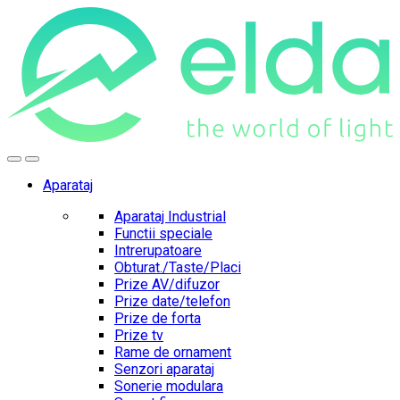
Skip
Skip
to
to
navigation
content
Aparataj
Aparataj Industrial
Functii speciale
Intrerupatoare
Obturat./Taste/Placi
Prize AV/difuzor
Prize date/telefon
Prize de forta
Prize tv
Rame de ornament
Senzori aparataj
Sonerie modulara