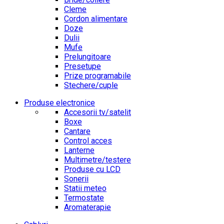
Cleme
Cordon alimentare
Doze
Dulii
Mufe
Prelungitoare
Presetupe
Prize programabile
Stechere/cuple
Produse electronice
Accesorii tv/satelit
Boxe
Cantare
Control acces
Lanterne
Multimetre/testere
Produse cu LCD
Sonerii
Statii meteo
Termostate
Aromaterapie