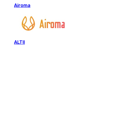
Airoma
ALTII