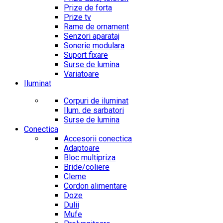
Prize de forta
Prize tv
Rame de ornament
Senzori aparataj
Sonerie modulara
Suport fixare
Surse de lumina
Variatoare
Iluminat
Corpuri de iluminat
Ilum. de sarbatori
Surse de lumina
Conectica
Accesorii conectica
Adaptoare
Bloc multipriza
Bride/coliere
Cleme
Cordon alimentare
Doze
Dulii
Mufe