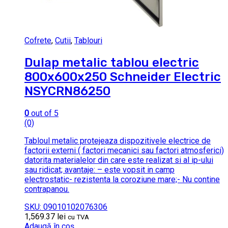
Cofrete
,
Cutii
,
Tablouri
Dulap metalic tablou electric
800x600x250 Schneider Electric
NSYCRN86250
0
out of 5
(0)
Tabloul metalic protejeaza dispozitivele electrice de
factorii externi ( factori mecanici sau factori atmosferici)
datorita materialelor din care este realizat si al ip-ului
sau ridicat; avantaje: – este vopsit in camp
electrostatic- rezistenta la coroziune mare;- Nu contine
contrapanou.
SKU: 09010102076306
1,569.37
lei
cu TVA
Adaugă în coș