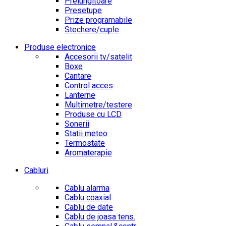
Prelungitoare
Presetupe
Prize programabile
Stechere/cuple
Produse electronice
Accesorii tv/satelit
Boxe
Cantare
Control acces
Lanterne
Multimetre/testere
Produse cu LCD
Sonerii
Statii meteo
Termostate
Aromaterapie
Cabluri
Cablu alarma
Cablu coaxial
Cablu de date
Cablu de joasa tens.