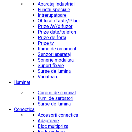
Aparataj Industrial
Functii speciale
Intrerupatoare
Obturat./Taste/Placi
Prize AV/difuzor
Prize date/telefon
Prize de forta
Prize tv
Rame de ornament
Senzori aparataj
Sonerie modulara
Suport fixare
Surse de lumina
Variatoare
Iluminat
Corpuri de iluminat
Ilum. de sarbatori
Surse de lumina
Conectica
Accesorii conectica
Adaptoare
Bloc multipriza
Bride/coliere