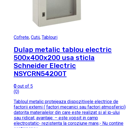
Cofrete
,
Cutii
,
Tablouri
Dulap metalic tablou electric
500x400x200 usa sticla
Schneider Electric
NSYCRN54200T
0
out of 5
(0)
Tabloul metalic protejeaza dispozitivele electrice de
factorii externi ( factori mecanici sau factori atmosferici)
datorita materialelor din care este realizat si al ip-ului
sau ridicat; avantaje: – este vopsit in camp
electrostatic- rezistenta la coroziune mare;- Nu contine