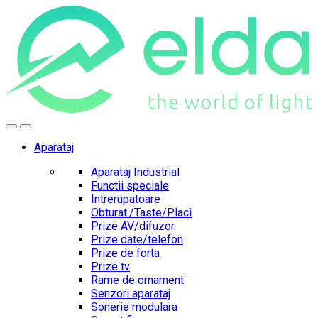
Skip
Skip
to
to
navigation
content
Aparataj
Aparataj Industrial
Functii speciale
Intrerupatoare
Obturat./Taste/Placi
Prize AV/difuzor
Prize date/telefon
Prize de forta
Prize tv
Rame de ornament
Senzori aparataj
Sonerie modulara