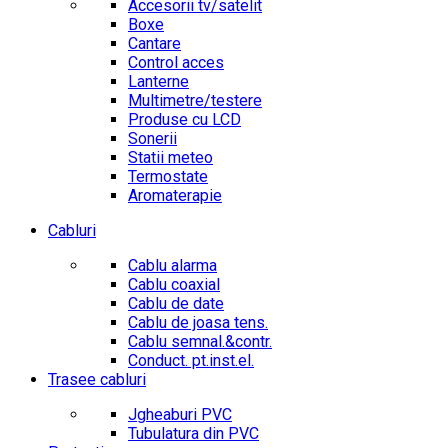
Accesorii tv/satelit
Boxe
Cantare
Control acces
Lanterne
Multimetre/testere
Produse cu LCD
Sonerii
Statii meteo
Termostate
Aromaterapie
Cabluri
Cablu alarma
Cablu coaxial
Cablu de date
Cablu de joasa tens.
Cablu semnal.&contr.
Conduct. pt.inst.el.
Trasee cabluri
Jgheaburi PVC
Tubulatura din PVC