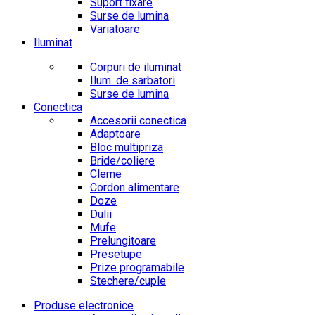
Suport fixare
Surse de lumina
Variatoare
Iluminat
Corpuri de iluminat
Ilum. de sarbatori
Surse de lumina
Conectica
Accesorii conectica
Adaptoare
Bloc multipriza
Bride/coliere
Cleme
Cordon alimentare
Doze
Dulii
Mufe
Prelungitoare
Presetupe
Prize programabile
Stechere/cuple
Produse electronice