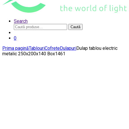
Search
Caută
Caută
după:
0
Prima pagină
Tablouri
Cofrete
Dulapuri
Dulap tablou electric
metalic 250x200x140 Box1461