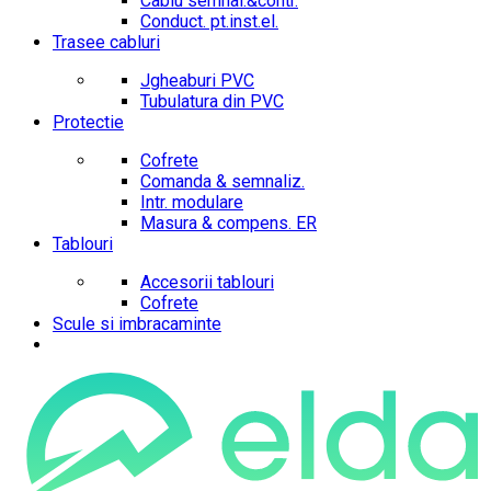
Cablu semnal.&contr.
Conduct. pt.inst.el.
Trasee cabluri
Jgheaburi PVC
Tubulatura din PVC
Protectie
Cofrete
Comanda & semnaliz.
Intr. modulare
Masura & compens. ER
Tablouri
Accesorii tablouri
Cofrete
Scule si imbracaminte