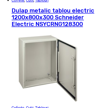
Cofrete
,
Cutii
,
Tablouri
Dulap metalic tablou electric
1200x800x300 Schneider
Electric NSYCRNG128300
Cofrete
,
Cutii
,
Tablouri