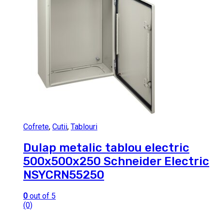
Cofrete
,
Cutii
,
Tablouri
Dulap metalic tablou electric
500x500x250 Schneider Electric
NSYCRN55250
0
out of 5
(0)