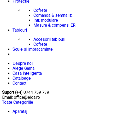
Protectie
Cofrete
Comanda & semnaliz.
Intr. modulare
Masura & compens. ER
Tablouri
Accesorii tablouri
Cofrete
Scule si imbracaminte
Despre noi
Alege Gama
Casa inteligenta
Cataloage
Contact
Suport
(+4) 0744 759 739
Email: office@elda.ro
Toate Categoriile
Aparataj