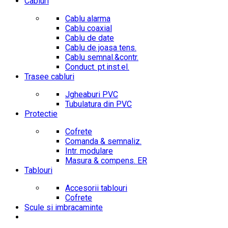
Cabluri
Cablu alarma
Cablu coaxial
Cablu de date
Cablu de joasa tens.
Cablu semnal.&contr.
Conduct. pt.inst.el.
Trasee cabluri
Jgheaburi PVC
Tubulatura din PVC
Protectie
Cofrete
Comanda & semnaliz.
Intr. modulare
Masura & compens. ER
Tablouri
Accesorii tablouri
Cofrete
Scule si imbracaminte