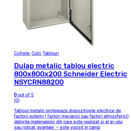
Cofrete
,
Cutii
,
Tablouri
Dulap metalic tablou electric
800x800x200 Schneider Electric
NSYCRN88200
0
out of 5
(0)
Tabloul metalic protejeaza dispozitivele electrice de
factorii externi ( factori mecanici sau factori atmosferici)
datorita materialelor din care este realizat si al ip-ului
sau ridicat; avantaje: – este vopsit in camp