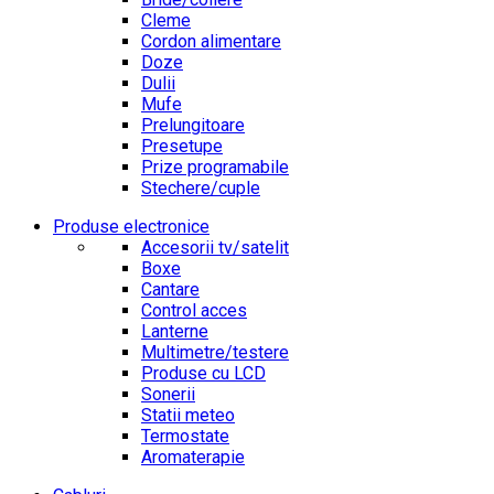
Cleme
Cordon alimentare
Doze
Dulii
Mufe
Prelungitoare
Presetupe
Prize programabile
Stechere/cuple
Produse electronice
Accesorii tv/satelit
Boxe
Cantare
Control acces
Lanterne
Multimetre/testere
Produse cu LCD
Sonerii
Statii meteo
Termostate
Aromaterapie