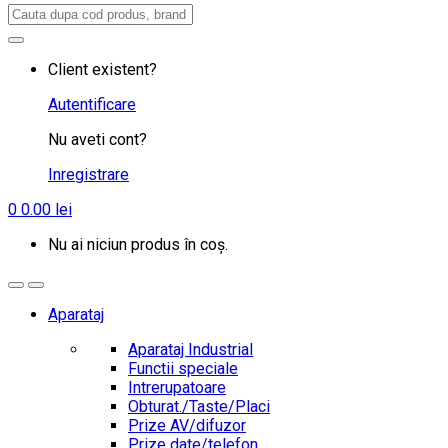
Search
for:
Client existent?
Autentificare
Nu aveti cont?
Inregistrare
0
0.00
lei
Nu ai niciun produs în coș.
Aparataj
Aparataj Industrial
Functii speciale
Intrerupatoare
Obturat./Taste/Placi
Prize AV/difuzor
Prize date/telefon