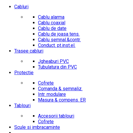
Cabluri
Cablu alarma
Cablu coaxial
Cablu de date
Cablu de joasa tens.
Cablu semnal.&contr.
Conduct. pt.inst.el.
Trasee cabluri
Jgheaburi PVC
Tubulatura din PVC
Protectie
Cofrete
Comanda & semnaliz.
Intr. modulare
Masura & compens. ER
Tablouri
Accesorii tablouri
Cofrete
Scule si imbracaminte