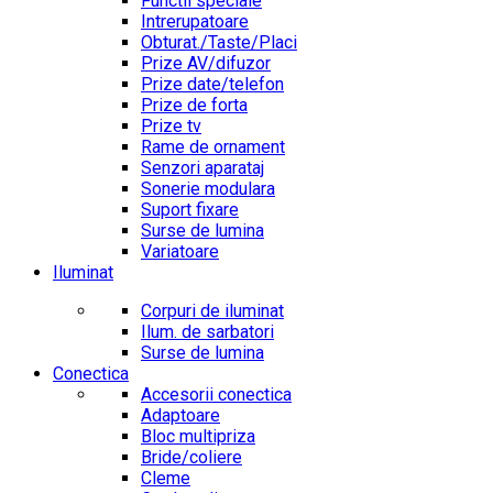
Functii speciale
Intrerupatoare
Obturat./Taste/Placi
Prize AV/difuzor
Prize date/telefon
Prize de forta
Prize tv
Rame de ornament
Senzori aparataj
Sonerie modulara
Suport fixare
Surse de lumina
Variatoare
Iluminat
Corpuri de iluminat
Ilum. de sarbatori
Surse de lumina
Conectica
Accesorii conectica
Adaptoare
Bloc multipriza
Bride/coliere
Cleme