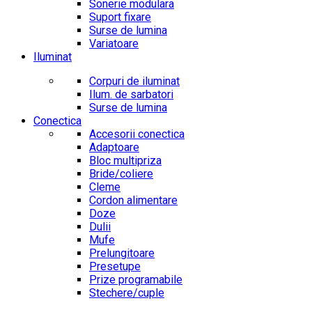
Sonerie modulara
Suport fixare
Surse de lumina
Variatoare
Iluminat
Corpuri de iluminat
Ilum. de sarbatori
Surse de lumina
Conectica
Accesorii conectica
Adaptoare
Bloc multipriza
Bride/coliere
Cleme
Cordon alimentare
Doze
Dulii
Mufe
Prelungitoare
Presetupe
Prize programabile
Stechere/cuple