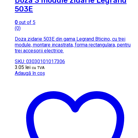
Doza 3 module zidarie Legrand
503E
0
out of 5
(0)
Doza zidarie 503E din gama Legrand Bticino, cu trei
module, montare incastrata, forma rectangulara, pentru
trei accesorii electrice.
SKU: 03030101017306
3.05
lei
cu TVA
Adaugă în coș