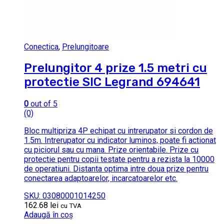
Conectica
,
Prelungitoare
Prelungitor 4 prize 1.5 metri cu
protectie SIC Legrand 694641
0
out of 5
(0)
Bloc multipriza 4P echipat cu intrerupator si cordon de
1.5m. Intrerupator cu indicator luminos, poate fi actionat
cu piciorul sau cu mana. Prize orientabile. Prize cu
protectie pentru copii testate pentru a rezista la 10000
de operatiuni. Distanta optima intre doua prize pentru
conectarea adaptoarelor, incarcatoarelor etc.
SKU: 03080001014250
162.68
lei
cu TVA
Adaugă în coș