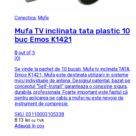
Conectica
,
Mufe
Mufa TV inclinata tata plastic 10
buc Emos K1421
0
out of 5
(0)
Se vinde la pachet de 10 bucati. Mufa tv inclinata TATA,
Emos K1421. Mufa este destinata utilizarii in sisteme
mici/individuale de antena. Designul patentat, bazat pe
conceptul “Self-Install” garanteaza o conexine sigura,
durabila, profesionala. Foarte important este faptul că
pentru aplicarea pe cablu a mufei nu este nevoie de
instrument de compresie.
SKU: 03110003105338
8.13
lei
cu TVA
Adaugă în coș