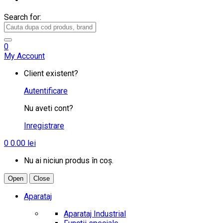
Search for:
0
My Account
Client existent?
Autentificare
Nu aveti cont?
Inregistrare
0
0.00
lei
Nu ai niciun produs în coș.
Open
Close
Aparataj
Aparataj Industrial