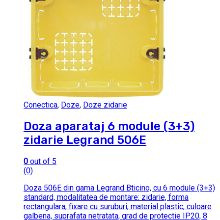
Conectica
,
Doze
,
Doze zidarie
Doza aparataj 6 module (3+3)
zidarie Legrand 506E
0
out of 5
(0)
Doza 506E din gama Legrand Bticino, cu 6 module (3+3)
standard, modalitatea de montare: zidarie, forma
rectangulara, fixare cu suruburi, material plastic, culoare
galbena, suprafata netratata, grad de protectie IP20, 8