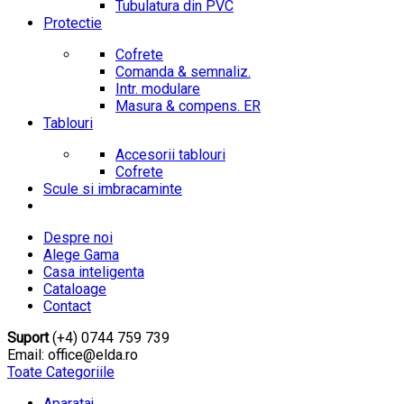
Tubulatura din PVC
Protectie
Cofrete
Comanda & semnaliz.
Intr. modulare
Masura & compens. ER
Tablouri
Accesorii tablouri
Cofrete
Scule si imbracaminte
Despre noi
Alege Gama
Casa inteligenta
Cataloage
Contact
Suport
(+4) 0744 759 739
Email: office@elda.ro
Toate Categoriile
Aparataj