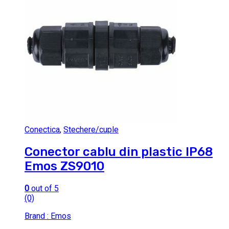
Conectica
,
Stechere/cuple
Conector cablu din plastic IP68
Emos ZS9010
0
out of 5
(0)
Brand : Emos