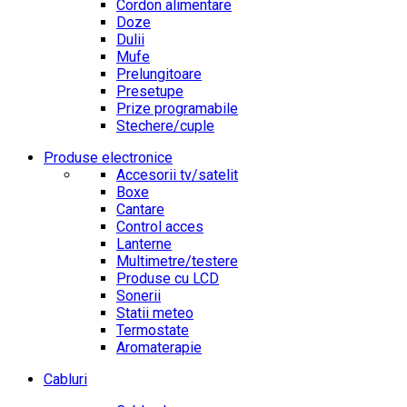
Cordon alimentare
Doze
Dulii
Mufe
Prelungitoare
Presetupe
Prize programabile
Stechere/cuple
Produse electronice
Accesorii tv/satelit
Boxe
Cantare
Control acces
Lanterne
Multimetre/testere
Produse cu LCD
Sonerii
Statii meteo
Termostate
Aromaterapie
Cabluri