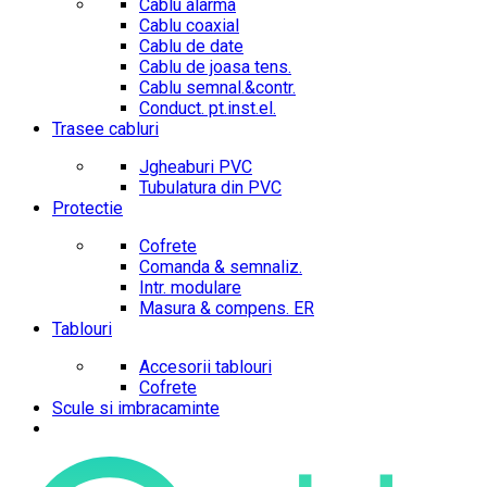
Cablu alarma
Cablu coaxial
Cablu de date
Cablu de joasa tens.
Cablu semnal.&contr.
Conduct. pt.inst.el.
Trasee cabluri
Jgheaburi PVC
Tubulatura din PVC
Protectie
Cofrete
Comanda & semnaliz.
Intr. modulare
Masura & compens. ER
Tablouri
Accesorii tablouri
Cofrete
Scule si imbracaminte