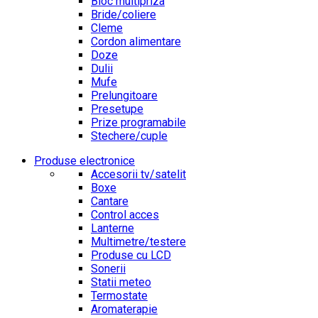
Bloc multipriza
Bride/coliere
Cleme
Cordon alimentare
Doze
Dulii
Mufe
Prelungitoare
Presetupe
Prize programabile
Stechere/cuple
Produse electronice
Accesorii tv/satelit
Boxe
Cantare
Control acces
Lanterne
Multimetre/testere
Produse cu LCD
Sonerii
Statii meteo
Termostate
Aromaterapie