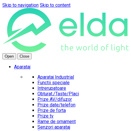
Skip to navigation
Skip to content
Open
Close
Aparataj
Aparataj Industrial
Functii speciale
Intrerupatoare
Obturat./Taste/Placi
Prize AV/difuzor
Prize date/telefon
Prize de forta
Prize tv
Rame de ornament
Senzori aparataj