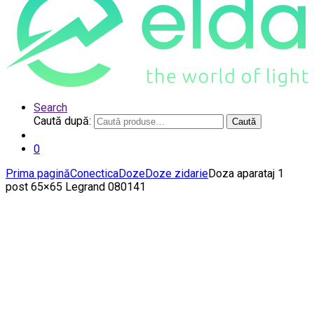
Search
Caută după:
Caută
0
Prima pagină
Conectica
Doze
Doze zidarie
Doza aparataj 1
post 65×65 Legrand 080141