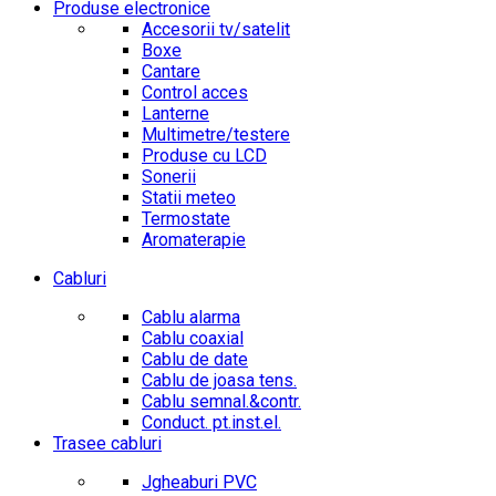
Produse electronice
Accesorii tv/satelit
Boxe
Cantare
Control acces
Lanterne
Multimetre/testere
Produse cu LCD
Sonerii
Statii meteo
Termostate
Aromaterapie
Cabluri
Cablu alarma
Cablu coaxial
Cablu de date
Cablu de joasa tens.
Cablu semnal.&contr.
Conduct. pt.inst.el.
Trasee cabluri
Jgheaburi PVC